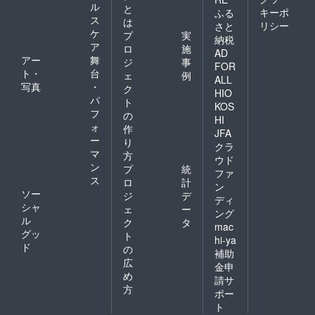
ル
と
キーポ
ふる
ス
は
リシー
さと
ケ
プ
実
納税
ア
ロ
施
AD
アー
舞
ジ
事
FOR
ト・
台
ェ
例
ALL
写真
・
ク
HIO
パ
ト
KOS
フ
の
HI
ォ
作
JFA
ー
り
クラ
マ
方
ウド
ン
プ
統
ファ
ス
ロ
計
ン
ソー
ジ
デ
ディ
シャ
ェ
ー
ング
ル
ク
タ
mac
グッ
ト
hi-ya
ド
の
補助
広
金申
め
請サ
方
ポー
ト