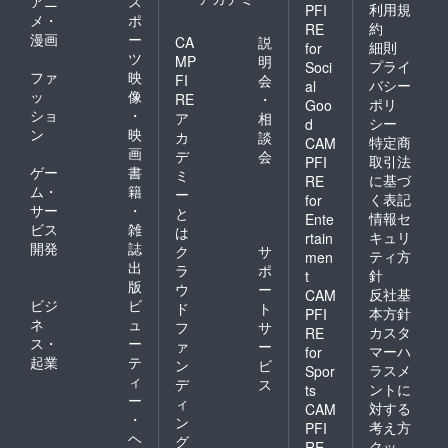
アニ
ス
利用規
PFI
メ・
ポ
約
RE
漫画
ー
CA
説
細則
for
ツ
MP
明
プライ
Soci
ファ
映
FI
会
バシー
al
ッ
像
RE
・
ポリ
Goo
ショ
・
ア
相
シー
d
ン
映
カ
談
特定商
CAM
画
デ
会
取引法
PFI
ゲー
書
ミ
に基づ
RE
ム・
籍
ー
く表記
for
サー
・
と
情報セ
Ente
ビス
雑
は
キュリ
rtain
開発
誌
ク
サ
ティ方
men
出
ラ
ポ
針
t
版
ウ
ー
反社基
CAM
ビジ
ビ
ド
ト
本方針
PFI
ネ
ュ
フ
サ
カスタ
RE
ス・
ー
ァ
ー
マーハ
for
起業
テ
ン
ビ
ラスメ
Spor
ィ
デ
ス
ントに
ts
ー
ィ
対する
CAM
・
ン
考え方
PFI
ヘ
グ
クッ
RE