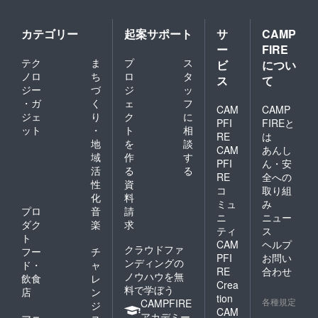
カテゴリー
起案サポート
サ
CAMP
ー
FIRE
テク
ま
プ
ス
ビ
につい
ノロ
ち
ロ
タ
ス
て
ジー
づ
ジ
ッ
・ガ
く
ェ
フ
CAM
CAMP
ジェ
り
ク
に
PFI
FIREと
ット
・
ト
相
RE
は
地
を
談
CAM
あんし
域
作
す
PFI
ん・安
活
る
る
RE
全への
性
資
コ
取り組
化
料
ミュ
み
プロ
音
請
ニ
ニュー
ダク
楽
求
ティ
ス
ト
CAM
ヘルプ
クラウドファ
フー
チ
PFI
お問い
ンディングの
ド・
ャ
RE
合わせ
ノウハウを無
飲食
レ
Crea
料で学ぼう
店
ン
tion
各種規定
CAMPFIRE
ジ
CAM
アカデミー