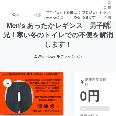
新
ロ
規
グ
会
プロジェクトを掲
はじ
プロジェクト
/
載するには
める
をさがす
イ
員
ン
登
Men's あったかレギンス 男子諸
録
兄！寒い冬のトイレでの不便を解消
します！
人気のプロ
注目のリ
注目の新着プロ
募集終了が近いプ
もうすぐ公開
ジェクト
ターン
ジェクト
ロジェクト
されます
Wild Flower
ファッション
アート・写真
音楽
現在の支援総
テクノロジー・ガジェット
ゲーム・サ
額
0
円
映像・映画
書籍・雑誌
0%
ビジネス・起業
チャレンジ
目標金額は