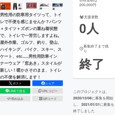
200,000円
まちづくり・地域活性化
男性用の防寒用タイツって、トイ
支援者数
レで不便を感じませんか？パンツ
0
人
CAMPFIRE for Social Good
CAMPFIRE Creation
＋タイツ＋ズボンの重ね着状態
CAMPFIREふるさと納税
machi-ya
コミュニティ
で、トイレで一苦労しますよね。
屋外作業、ゴルフ、釣り、登山、
募集終了まで残
ハイキング、バイク、スキー、ス
り
ケート、etc......男性用防寒イン
終了
ナーウェア「窓あき」スタイルが
新しい！暖かさそのまま、トイレ
の不便を解消します！
ポスト
シェア
LINEで送る
URLコピー
このプロジェクトは、
2020/12/08
に募集を開始
埋め込み
QRコード
し、
2021/01/31
に募集を
終了しました