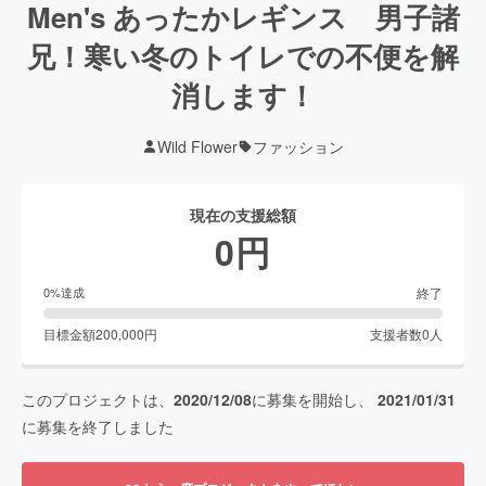
Men's あったかレギンス 男子諸
兄！寒い冬のトイレでの不便を解
消します！
Wild Flower
ファッション
現在の支援総額
0
円
終了
0
%達成
目標金額
200,000
円
支援者数
0
人
このプロジェクトは、
2020/12/08
に募集を開始し、
2021/01/31
に募集を終了しました