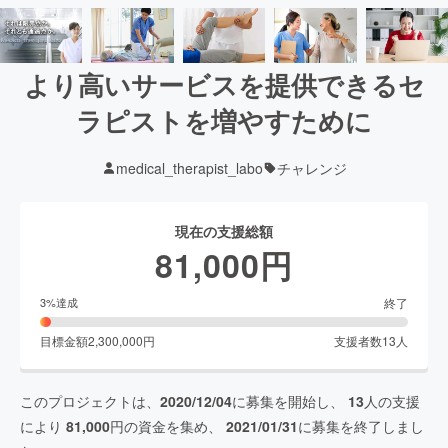
より高いサービスを提供できるセ
ラピストを増やすために
medical_therapist_labo
チャレンジ
現在の支援総額
81,000
円
終了
3
%達成
目標金額
2,300,000
円
支援者数
13
人
このプロジェクトは、
2020/12/04
に募集を開始し、
13
人の支援
により
81,000
円の資金を集め、
2021/01/31
に募集を終了しまし