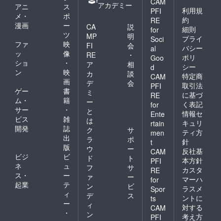
CAM
アカデミー
アニ
ス
利用規
PFI
メ・
ポ
約
RE
漫画
ー
CA
説
細則
for
ツ
MP
明
プライ
Soci
ファ
映
FI
会
バシー
al
ッ
像
RE
・
ポリ
Goo
ショ
・
ア
相
シー
d
ン
映
カ
談
特定商
CAM
画
デ
会
取引法
PFI
ゲー
書
ミ
に基づ
RE
ム・
籍
ー
く表記
for
サー
・
と
情報セ
Ente
ビス
雑
は
キュリ
rtain
開発
誌
ク
サ
ティ方
men
出
ラ
ポ
針
t
版
ウ
ー
反社基
CAM
ビジ
ビ
ド
ト
本方針
PFI
ネ
ュ
フ
サ
カスタ
RE
ス・
ー
ァ
ー
マーハ
for
起業
テ
ン
ビ
ラスメ
Spor
ィ
デ
ス
ントに
ts
ー
ィ
対する
CAM
・
ン
考え方
PFI