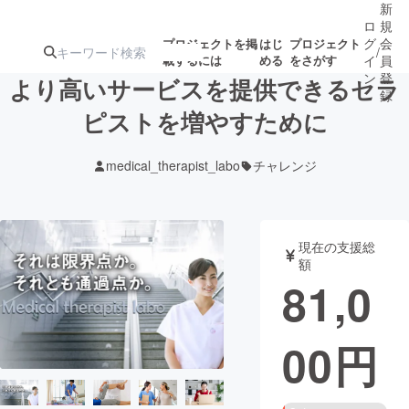
新
ロ
規
グ
会
プロジェクトを掲
はじ
プロジェクト
/
載するには
める
をさがす
イ
員
ン
登
より高いサービスを提供できるセラ
録
ピストを増やすために
人気のプロ
注目のリ
注目の新着プロ
募集終了が近いプ
もうすぐ公開
medical_therapist_labo
チャレンジ
ジェクト
ターン
ジェクト
ロジェクト
されます
アート・写真
音楽
現在の支援総
額
81,0
テクノロジー・ガジェット
ゲーム・サ
00
円
映像・映画
書籍・雑誌
ビジネス・起業
チャレンジ