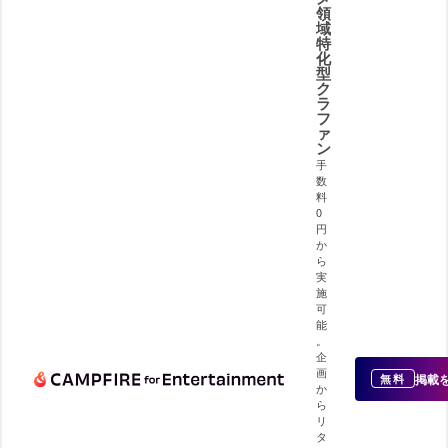
領
域
特
化
型
ク
ラ
フ
ァ
ン
手
数
料
0
円
か
ら
実
施
可
能
。
企
画
掲載
無料
か
ら
リ
タ