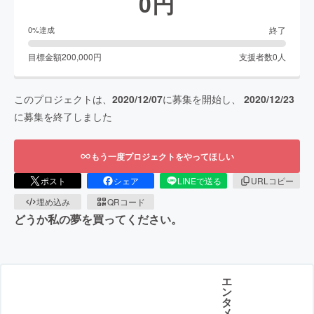
0
円
終了
0
%達成
目標金額
200,000
円
支援者数
0
人
このプロジェクトは、
2020/12/07
に募集を開始し、
2020/12/23
に募集を終了しました
もう一度プロジェクトをやってほしい
ポスト
シェア
LINEで送る
URLコピー
埋め込み
QRコード
どうか私の夢を買ってください。
エ
ン
タ
メ