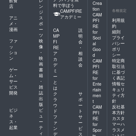
飲食
レ
Crea
料で学ぼう
店
ン
tion
各種規定
CAMPFIRE
ジ
CAM
アカデミー
アニ
ス
利用規
PFI
メ・
ポ
約
RE
漫画
ー
CA
説
細則
for
ツ
MP
明
プライ
Soci
ファ
映
FI
会
バシー
al
ッ
像
RE
・
ポリ
Goo
ショ
・
ア
相
シー
d
ン
映
カ
談
特定商
CAM
画
デ
会
取引法
PFI
ゲー
書
ミ
に基づ
RE
ム・
籍
ー
く表記
for
サー
・
と
情報セ
Ente
ビス
雑
は
キュリ
rtain
開発
誌
ク
サ
ティ方
men
出
ラ
ポ
針
t
版
ウ
ー
反社基
CAM
ビジ
ビ
ド
ト
本方針
PFI
ネ
ュ
フ
サ
カスタ
RE
ス・
ー
ァ
ー
マーハ
for
起業
テ
ン
ビ
ラスメ
Spor
ィ
デ
ス
ントに
ts