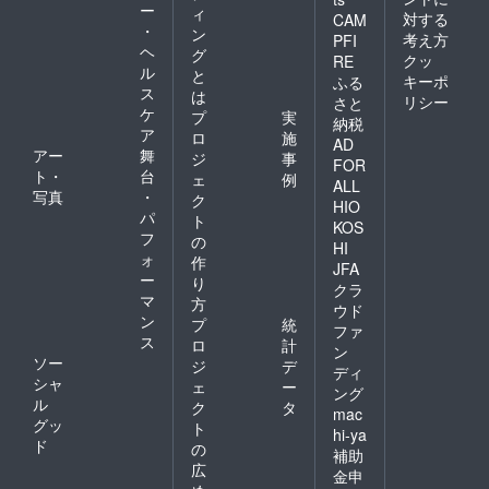
ー
ィ
対する
CAM
・
ン
考え方
PFI
ヘ
グ
クッ
RE
ル
と
キーポ
ふる
ス
は
リシー
さと
ケ
プ
実
納税
ア
ロ
施
AD
アー
舞
ジ
事
FOR
ト・
台
ェ
例
ALL
写真
・
ク
HIO
パ
ト
KOS
フ
の
HI
ォ
作
JFA
ー
り
クラ
マ
方
ウド
ン
プ
統
ファ
ス
ロ
計
ン
ソー
ジ
デ
ディ
シャ
ェ
ー
ング
ル
ク
タ
mac
グッ
ト
hi-ya
ド
の
補助
広
金申