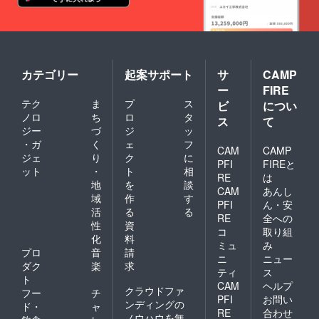
カテゴリー
起案サポート
サ
CAMP
ー
FIRE
テク
ま
プ
ス
ビ
につい
ノロ
ち
ロ
タ
ス
て
ジー
づ
ジ
ッ
・ガ
く
ェ
フ
CAM
CAMP
ジェ
り
ク
に
PFI
FIREと
ット
・
ト
相
RE
は
地
を
談
CAM
あんし
域
作
す
PFI
ん・安
活
る
る
RE
全への
性
資
コ
取り組
化
料
ミュ
み
プロ
音
請
ニ
ニュー
ダク
楽
求
ティ
ス
ト
CAM
ヘルプ
クラウドファ
フー
チ
PFI
お問い
ンディングの
ド・
ャ
RE
合わせ
ノウハウを無