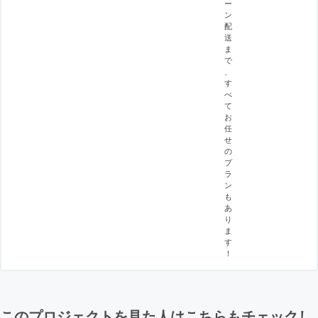
ー
ン
配
送
ま
で
、
す
べ
て
お
任
せ
の
プ
ラ
ン
も
あ
り
ま
す
！
このプロジェクトを見た人はこちらもチェックし