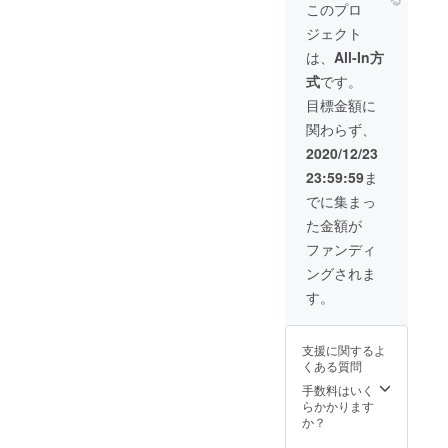
決めて
このプロ
いませ
ジェクト
んがこ
のプロ
は、
All-In方
ジェク
式
です。
トに参
加して
目標金額に
くだ
関わらず、
さった
理由が
2020/12/23
お聞き
23:59:59
ま
できれ
ばそれ
でに集まっ
につい
た金額が
ても触
れてお
ファンディ
話した
ングされま
いと思
いま
す。
す。 音
声自体
はすべ
支援に関するよ
で新し
くある質問
いもの
をとる
手数料はいく
ので同
らかかります
じもの
か？
にはな