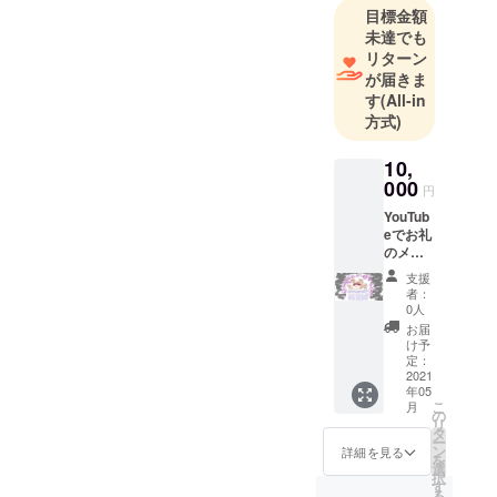
目標金額
未達でも
リターン
が届きま
す
(All-in
方式)
10,
000
円
YouTub
eでお礼
のメッ
セージ
支援
を限定
者：
URLで
0人
音声を
お届
アップ
け予
ロード
定：
しま
2021
年05
す。 ど
こ
月
ういう
の
リ
内容に
タ
ー
するか
ン
詳細を見る
を
をはっ
選
択
きりと
す
る