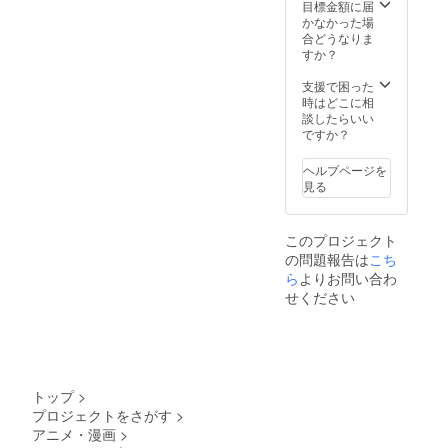
らない
目標金額に届
ことだ
かなかった場
け決
合どうなりま
まって
すか？
いま
す。
支援で困った
時はどこに相
談したらいい
ですか？
ヘルプページを
見る
このプロジェクト
の問題報告は
こち
ら
よりお問い合わ
せください
トップ
>
プロジェクトをさがす
>
アニメ・漫画
>