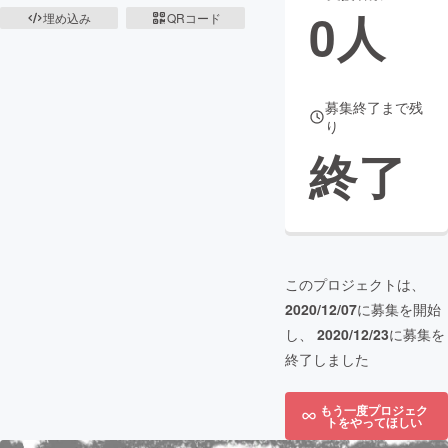
0
人
埋め込み
QRコード
まちづくり・地域活性化
CAMPFIRE for Social Good
CAMPFIRE Creation
募集終了まで残
り
CAMPFIREふるさと納税
machi-ya
コミュニティ
終了
このプロジェクトは、
2020/12/07
に募集を開始
し、
2020/12/23
に募集を
終了しました
もう一度プロジェク
トをやってほしい