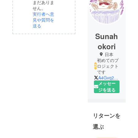
まだありま
せん。
実行者へ意
見や質問を
送る
Sunah
okori
日本
初めてのプ
ロジェクト
です
A4Gvq2PwxNwK885
メッセー
ジを送る
リターンを
選ぶ