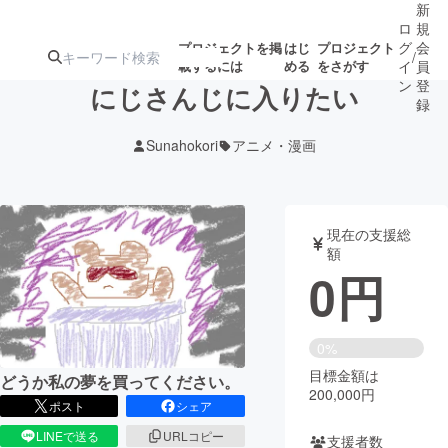
新
ロ
規
グ
会
プロジェクトを掲
はじ
プロジェクト
/
載するには
める
をさがす
イ
員
ン
登
にじさんじに入りたい
録
Sunahokori
アニメ・漫画
人気のプロ
注目のリ
注目の新着プロ
募集終了が近いプ
もうすぐ公開
ジェクト
ターン
ジェクト
ロジェクト
されます
現在の支援総
額
アート・写真
音楽
0
円
テクノロジー・ガジェット
ゲーム・サ
0%
目標金額は
映像・映画
書籍・雑誌
どうか私の夢を買ってください。
200,000円
ポスト
シェア
ビジネス・起業
チャレンジ
LINEで送る
URLコピー
支援者数