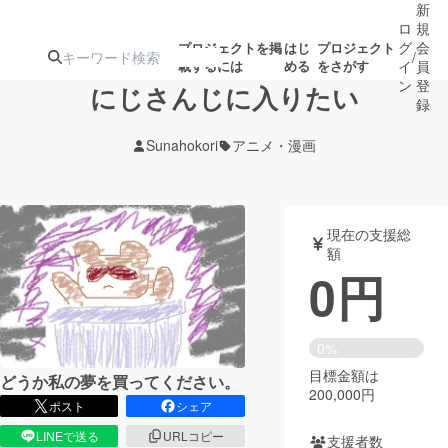
新
ロ
規
グ
会
プロジェクトを掲
はじ
プロジェクト
/
載するには
める
をさがす
イ
員
ン
登
にじさんじに入りたい
録
Sunahokori
アニメ・漫画
人気のプロ
注目のリ
注目の新着プロ
募集終了が近いプ
もうすぐ公開
ジェクト
ターン
ジェクト
ロジェクト
されます
現在の支援総
額
アート・写真
音楽
0
円
テクノロジー・ガジェット
ゲーム・サ
0%
目標金額は
映像・映画
書籍・雑誌
どうか私の夢を買ってください。
200,000円
ポスト
シェア
ビジネス・起業
チャレンジ
LINEで送る
URLコピー
支援者数