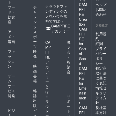
ト
CAM
ヘルプ
クラウドファ
フー
チ
PFI
お問い
ンディングの
ド・
ャ
RE
合わせ
ノウハウを無
飲食
レ
Crea
料で学ぼう
店
ン
tion
各種規定
CAMPFIRE
ジ
CAM
アカデミー
アニ
ス
利用規
PFI
メ・
ポ
約
RE
漫画
ー
CA
説
細則
for
ツ
MP
明
プライ
Soci
ファ
映
FI
会
バシー
al
ッ
像
RE
・
ポリ
Goo
ショ
・
ア
相
シー
d
ン
映
カ
談
特定商
CAM
画
デ
会
取引法
PFI
ゲー
書
ミ
に基づ
RE
ム・
籍
ー
く表記
for
サー
・
と
情報セ
Ente
ビス
雑
は
キュリ
rtain
開発
誌
ク
サ
ティ方
men
出
ラ
ポ
針
t
版
ウ
ー
反社基
CAM
ビジ
ビ
ド
ト
本方針
PFI
ネ
ュ
フ
サ