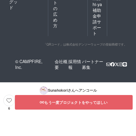
グッ
ト
hi-ya
ド
の
補助
広
金申
め
請サ
方
ポー
ト
「QRコード」は株式会社デンソーウェーブの登録商標です。
© CAMPFIRE,
会社概
採用情
パートナー
Inc.
要
報
募集
Sunahokori
さんへアンコール
もう一度プロジェクトをやってほしい
6