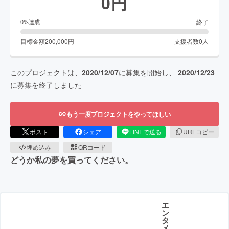
0
円
終了
0
%達成
目標金額
200,000
円
支援者数
0
人
このプロジェクトは、
2020/12/07
に募集を開始し、
2020/12/23
に募集を終了しました
もう一度プロジェクトをやってほしい
ポスト
シェア
LINEで送る
URLコピー
埋め込み
QRコード
どうか私の夢を買ってください。
エ
ン
タ
メ