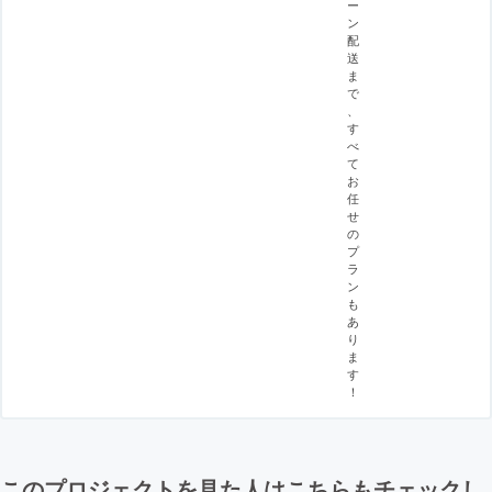
ー
ン
配
送
ま
で
、
す
べ
て
お
任
せ
の
プ
ラ
ン
も
あ
り
ま
す
！
このプロジェクトを見た人はこちらもチェックし