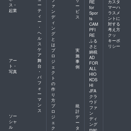
カスタ
RE
ス・
ー
ァ
ー
マーハ
for
起業
テ
ン
ビ
ラスメ
Spor
ィ
デ
ス
ントに
ts
ー
ィ
対する
CAM
・
ン
考え方
PFI
ヘ
グ
クッ
RE
ル
と
キーポ
ふる
ス
は
リシー
さと
ケ
プ
実
納税
ア
ロ
施
AD
アー
舞
ジ
事
FOR
ト・
台
ェ
例
ALL
写真
・
ク
HIO
パ
ト
KOS
フ
の
HI
ォ
作
JFA
ー
り
クラ
マ
方
ウド
ン
プ
統
ファ
ス
ロ
計
ン
ソー
ジ
デ
ディ
シャ
ェ
ー
ング
ル
ク
タ
mac