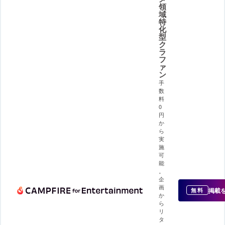
領
域
特
化
型
ク
ラ
フ
ァ
ン
手
数
料
0
円
か
ら
実
施
可
能
。
企
画
掲載
無料
か
ら
リ
タ