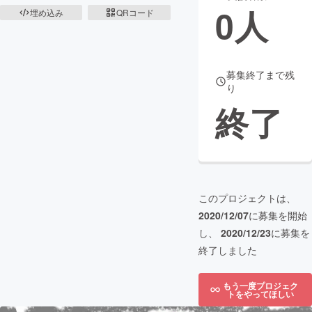
0
人
埋め込み
QRコード
まちづくり・地域活性化
CAMPFIRE for Social Good
CAMPFIRE Creation
募集終了まで残
り
CAMPFIREふるさと納税
machi-ya
コミュニティ
終了
このプロジェクトは、
2020/12/07
に募集を開始
し、
2020/12/23
に募集を
終了しました
もう一度プロジェク
トをやってほしい