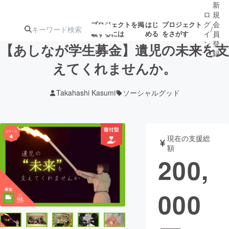
新
ロ
規
グ
会
プロジェクトを掲
はじ
プロジェクト
/
載するには
める
をさがす
イ
員
ン
登
【あしなが学生募金】遺児の未来を支
録
えてくれませんか。
人気のプロ
注目のリ
注目の新着プロ
募集終了が近いプ
もうすぐ公開
Takahashi Kasumi
ソーシャルグッド
ジェクト
ターン
ジェクト
ロジェクト
されます
アート・写真
音楽
現在の支援総
額
200,
テクノロジー・ガジェット
ゲーム・サ
000
映像・映画
書籍・雑誌
ビジネス・起業
チャレンジ