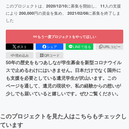
このプロジェクトは、
2020/12/10
に募集を開始し、
11
人の支援
により
200,000
円の資金を集め、
2021/02/08
に募集を終了しま
した
もう一度プロジェクトをやってほしい
ポスト
シェア
LINEで送る
URLコピー
埋め込み
QRコード
50年の歴史をもつあしなが学生募金を新型コロナウイル
スで止めるわけにはいきません。日本だけでなく国外に
も支援を必要としている遺児学生が沢山います。この
ページを通して、遺児の現状や、私の経験からの想いが
少しでも届いていると嬉しいです。ぜひご覧ください。
このプロジェクトを見た人はこちらもチェックし
ています