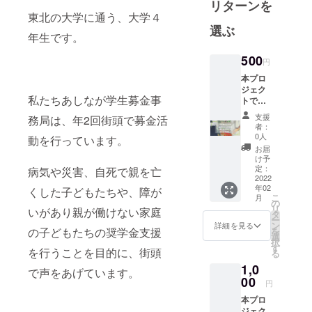
リターンを
高校生から
東北の大学に通う、大学４
７年間あし
選ぶ
なが育英会
年生です。
の奨学金に
500
円
支えられて
本プロ
きました。
ジェク
現在は大学
私たちあしなが学生募金事
トでい
で福祉の勉
ただき
支援
務局は、年2回街頭で募金活
ました
強をしてい
者：
ご支援
0人
動を行っています。
ます。
は、病
お届
気や災
け予
害・自
定：
病気や災害、自死で親を亡
死で親
2022
年02
を亡く
くした子どもたちや、障が
こ
月
したり
の
リ
いがあり親が働けない家庭
親に障
タ
ー
がいが
ン
詳細を見る
を
の子どもたちの奨学金支援
ある家
選
択
庭の学
す
を行うことを目的に、街頭
る
生たち
1,0
の奨学
で声をあげています。
金とし
00
円
て、全
本プロ
額を一
ジェク
般財団