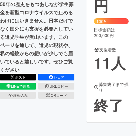
円
50年の歴史をもつあしなが学生募
まちづくり・地域活性化
金を新型コロナウイルスで止める
わけにはいきません。日本だけで
100%
なく国外にも支援を必要としてい
目標金額は
CAMPFIRE for Social Good
CAMPFIRE Creation
200,000円
る遺児学生が沢山います。この
CAMPFIREふるさと納税
machi-ya
コミュニティ
ページを通して、遺児の現状や、
支援者数
私の経験からの想いが少しでも届
11
人
いていると嬉しいです。ぜひご覧
ください。
ポスト
シェア
募集終了まで残
LINEで送る
URLコピー
り
埋め込み
QRコード
終了