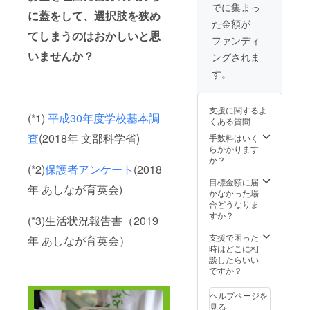
す。
領証明
用させ
寄付金
でに集まっ
※①202
書」を
ていた
に蓋をして、選択肢を狭め
の「領
た金額が
0年中に
発送い
だきま
収書」
てしまうのはおかしいと思
ご支援
たしま
す。 ご
を2021
ファンディ
いただ
す。
支援者
年3月以
いませんか？
ングされま
いた方
※Good
情報を
降早期
で2020
Mornin
一般財
に受け
す。
年1～12
gからの
団法人
取りた
月分の
支援金
あしな
い方が
活動報
の入金
が育英
いらっ
支援に関するよ
告書の
が2021
会に提
しゃい
(*1)
平成30年度学校基本調
くある質問
受け取
年2月頃
供のう
ました
りをご
となり
え、あ
査
(2018年 文部科学省)
ら、備
手数料はいく
希望さ
ますた
しなが
考欄に
らかかります
れる
め、リ
育英会
その旨
か？
(*2)
保護者アンケート
(2018
方、ま
ターン
より
をご記
たは②
の発送
「年間
入くだ
目標金額に届
年 あしなが育英会)
本プロ
は2022
活動報
さい。
かなかった場
ジェク
年2～3
告書」
合どうなりま
トへの
月頃と
と「寄
すか？
(*3)生活状況報告書（2019
寄付金
なりま
付金受
の「領
す。
領証明
支援で困った
年 あしなが育英会）
収書」
※①202
書」を
時はどこに相
を2021
0年中に
発送い
談したらいい
年3月以
ご支援
たしま
ですか？
降早期
いただ
す。
に受け
いた方
※Good
ヘルプページを
取りた
で2020
Mornin
見る