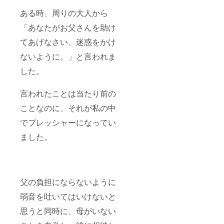
をご記
れる
入くだ
方、ま
ある時、周りの大人から
さい。
たは②
「あなたがお父さんを助け
本プロ
ジェク
てあげなさい、迷惑をかけ
トへの
寄付金
ないように。」と言われま
の「領
収書」
した。
を2021
年3月以
降早期
言われたことは当たり前の
に受け
取りた
ことなのに、それが私の中
い方が
でプレッシャーになってい
いらっ
しゃい
ました。
ました
ら、備
考欄に
その旨
をご記
入くだ
父の負担にならないように
さい。
弱音を吐いてはいけないと
思うと同時に、母がいない