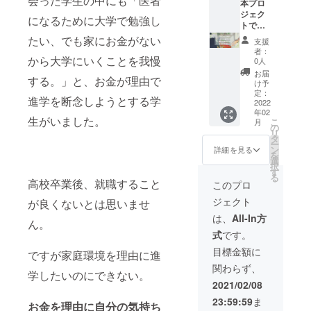
会った学生の中にも「医者
育英会
般財団
本プロ
ますた
りをご
ら、備
より
法人あ
ジェク
め、リ
希望さ
考欄に
になるために大学で勉強し
「年間
しなが
トでい
ターン
れる
その旨
活動報
育英会
ただき
の発送
方、ま
たい、でも家にお金がない
をご記
支援
告書」
に寄付
ました
は2022
たは②
入くだ
者：
と「寄
し、大
ご支援
から大学にいくことを我慢
年2～3
本プロ
0人
さい。
付金受
切に使
は、病
月頃と
ジェク
お届
する。」と、お金が理由で
領証明
用させ
気や災
なりま
トへの
け予
書」を
ていた
害・自
す。
定：
寄付金
進学を断念しようとする学
発送い
だきま
死で親
2022
※①202
の「領
年02
たしま
す。 ご
を亡く
0年中に
収書」
生がいました。
こ
月
す。
支援者
したり
ご支援
の
を2021
リ
※Good
情報を
親に障
いただ
タ
年3月以
ー
Mornin
一般財
がいが
いた方
ン
降早期
詳細を見る
を
gからの
団法人
ある家
で2020
選
に受け
択
支援金
あしな
庭の学
年1～12
す
取りた
る
の入金
が育英
生たち
月分の
高校卒業後、就職すること
い方が
このプロ
が2021
会に提
の奨学
活動報
いらっ
ジェクト
が良くないとは思いませ
年2月頃
供のう
金とし
告書の
しゃい
となり
え、あ
て、全
受け取
ました
は、
All-In方
ん。
ますた
しなが
額を一
りをご
ら、備
式
です。
め、リ
育英会
般財団
希望さ
考欄に
ターン
より
法人あ
れる
その旨
目標金額に
ですが家庭環境を理由に進
の発送
「年間
しなが
方、ま
をご記
関わらず、
は2022
活動報
育英会
たは②
入くだ
学したいのにできない。
年2～3
告書」
に寄付
本プロ
さい。
2021/02/08
月頃と
と「寄
し、大
ジェク
23:59:59
ま
なりま
付金受
切に使
トへの
お金を理由に自分の気持ち