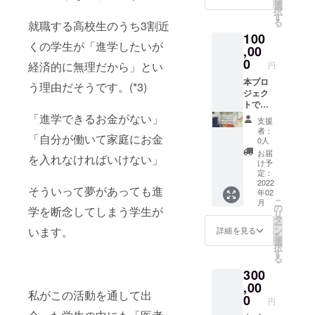
ある家
一般財
選
※Good
いただ
年3月以
択
庭の学
団法人
す
Mornin
いた方
降早期
る
就職する高校生のうち3割近
生たち
あしな
gからの
で2020
に受け
100
の奨学
が育英
支援金
年1～12
取りた
くの学生が「進学したいが
金とし
,00
会に提
の入金
月分の
い方が
て、全
供のう
0
が2021
活動報
いらっ
経済的に無理だから」とい
円
額を一
え、あ
年2月頃
告書の
しゃい
般財団
本プロ
しなが
となり
う理由だそうです。(*3)
受け取
ました
法人あ
ジェク
育英会
ますた
りをご
ら、備
しなが
トでい
より
め、リ
希望さ
考欄に
育英会
ただき
「年間
「進学できるお金がない」
ターン
れる
その旨
支援
に寄付
ました
活動報
の発送
方、ま
者：
をご記
「自分が働いて家庭にお金
し、大
ご支援
告書」
は2022
0人
たは②
入くだ
切に使
は、病
と「寄
年2～3
本プロ
お届
さい。
を入れなければいけない」
用させ
気や災
付金受
月頃と
け予
ジェク
ていた
害・自
領証明
定：
なりま
トへの
だきま
死で親
2022
書」を
す。
寄付金
そういって夢があっても進
年02
す。 ご
を亡く
発送い
※①202
の「領
こ
月
支援者
したり
たしま
の
0年中に
収書」
学を断念してしまう学生が
リ
情報を
親に障
す。
タ
ご支援
を2021
ー
一般財
がいが
※Good
ン
います。
いただ
詳細を見る
年3月以
を
団法人
ある家
Mornin
選
いた方
降早期
択
あしな
庭の学
gからの
す
で2020
に受け
る
が育英
生たち
支援金
年1～12
取りた
300
会に提
の奨学
の入金
月分の
い方が
供のう
金とし
,00
が2021
活動報
いらっ
私がこの活動を通して出
え、あ
て、全
年2月頃
0
告書の
しゃい
円
しなが
額を一
となり
受け取
ました