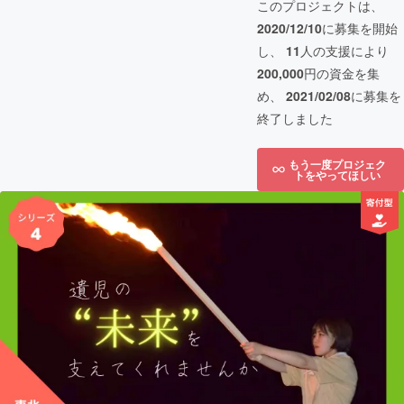
このプロジェクトは、
2020/12/10
に募集を開始
し、
11
人の支援により
200,000
円の資金を集
め、
2021/02/08
に募集を
終了しました
もう一度プロジェク
トをやってほしい