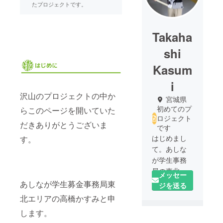
たプロジェクトです。
Takaha
shi
Kasum
i
沢山のプロジェクトの中か
宮城県
初めてのプ
らこのページを開いていた
ロジェクト
だきありがとうございま
です
はじめまし
す。
て。あしな
が学生事務
局の東北エ
メッセー
リアで活動
あしなが学生募金事務局東
ジを送る
していま
北エリアの高橋かすみと申
す、高橋か
します。
すみです。