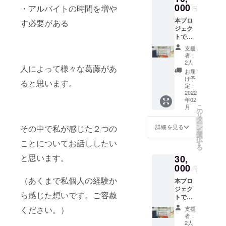
金とし
000
会に提
の入金
・アルバイトの時間を増や
月分の
円
て、全
供のう
が2021
活動報
本プロ
額を一
す必要がある
え、あ
年2月頃
告書の
ジェク
般財団
しなが
となり
受け取
トでい
法人あ
育英会
ますた
りをご
ただき
しなが
より
め、リ
希望さ
支援
ました
育英会
「年間
ターン
者：
れる
ご支援
に寄付
活動報
2人
の発送
方、ま
人によって様々な葛藤があ
は、病
し、大
告書」
は2022
お届
たは②
気や災
切に使
と「寄
け予
年2～3
本プロ
ると思います。
害・自
用させ
定：
付金受
月頃と
ジェク
死で親
2022
ていた
領証明
なりま
トへの
年02
を亡く
だきま
書」を
す。
寄付金
こ
月
したり
す。 ご
の
発送い
※①202
の「領
リ
親に障
支援者
タ
たしま
0年中に
収書」
ー
がいが
情報を
ン
す。
その中で私が感じた２つの
詳細を見る
ご支援
を2021
を
ある家
一般財
選
※Good
いただ
年3月以
択
庭の学
ことについてお話ししたい
団法人
す
Mornin
いた方
降早期
る
生たち
あしな
gからの
で2020
に受け
と思います。
30,
の奨学
が育英
支援金
年1～12
取りた
金とし
000
会に提
の入金
月分の
円
い方が
て、全
供のう
が2021
活動報
いらっ
（あくまで私個人の経験か
本プロ
額を一
え、あ
年2月頃
告書の
しゃい
ジェク
般財団
しなが
となり
受け取
ました
ら感じた想いです。ご容赦
トでい
法人あ
育英会
ますた
りをご
ら、備
ただき
しなが
より
め、リ
ください。）
希望さ
支援
考欄に
ました
育英会
「年間
ターン
者：
れる
その旨
ご支援
に寄付
活動報
2人
の発送
方、ま
をご記