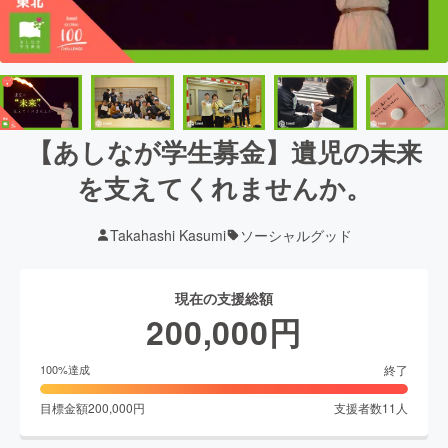
【あしなが学生募金】遺児の未来
を支えてくれませんか。
Takahashi Kasumi
ソーシャルグッド
現在の支援総額
200,000
円
終了
100
%達成
目標金額
200,000
円
支援者数
11
人