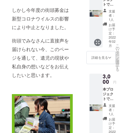
トでい
法人あ
ただき
しかし今年度の街頭募金は
しなが
支援
ました
育英会
者：
新型コロナウイルスの影響
ご支援
に寄付
1人
は、病
し、大
お届
により中止となりました。
気や災
切に使
け予
害・自
用させ
定：
死で親
2022
ていた
街頭でみなさんに直接声を
年02
を亡く
だきま
こ
月
したり
す。 ご
の
届けられない今、このペー
リ
親に障
支援者
タ
ー
がいが
情報を
ジを通して、遺児の現状や
ン
詳細を見る
を
ある家
一般財
選
択
私自身の想いなどをお伝え
庭の学
団法人
す
る
生たち
あしな
したいと思います。
3,0
の奨学
が育英
金とし
00
会に提
円
て、全
供のう
本プロ
額を一
え、あ
ジェク
般財団
しなが
トでい
法人あ
育英会
ただき
しなが
より
支援
ました
育英会
「年間
者：
ご支援
に寄付
活動報
1人
は、病
し、大
告書」
お届
気や災
切に使
と「寄
け予
害・自
用させ
定：
付金受
死で親
2022
ていた
領証明