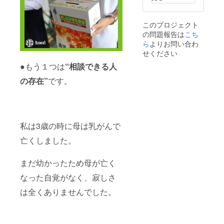
い方が
年1～12
gからの
いらっ
月分の
支援金
しゃい
活動報
の入金
このプロジェクト
ました
告書の
が2021
の問題報告は
こち
ら、備
受け取
年2月頃
考欄に
りをご
となり
ら
よりお問い合わ
その旨
希望さ
ますた
せください
をご記
れる
め、リ
●もう１つは
“相談できる人
入くだ
方、ま
ターン
さい。
たは②
の発送
の存在”
です。
本プロ
は2022
ジェク
年2～3
トへの
月頃と
寄付金
なりま
の「領
す。
収書」
※①202
私は3歳の時に母は乳がんで
を2021
0年中に
年3月以
ご支援
亡くしました。
降早期
いただ
に受け
いた方
まだ幼かったため母が亡く
取りた
で2020
い方が
年1～12
なった自覚がなく、寂しさ
いらっ
月分の
しゃい
活動報
は全くありませんでした。
ました
告書の
ら、備
受け取
考欄に
りをご
その旨
希望さ