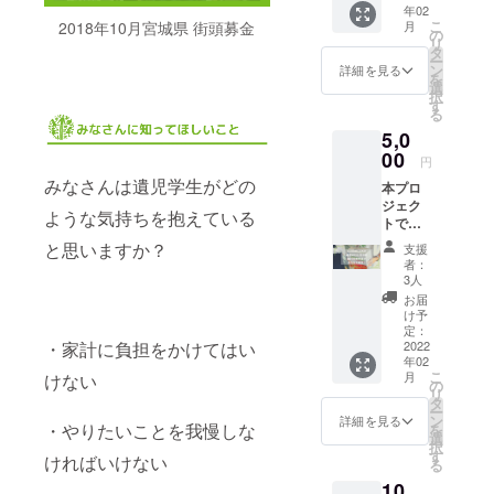
年02
を亡く
だきま
書」を
こ
2018年10月宮城県 街頭募金
月
したり
す。 ご
の
発送い
リ
親に障
支援者
タ
たしま
ー
がいが
情報を
ン
す。
詳細を見る
を
ある家
一般財
選
※Good
択
庭の学
団法人
す
Mornin
る
生たち
あしな
gからの
5,0
の奨学
が育英
支援金
金とし
00
会に提
の入金
円
て、全
供のう
が2021
みなさんは遺児学生がどの
本プロ
額を一
え、あ
年2月頃
ジェク
般財団
しなが
となり
ような気持ちを抱えている
トでい
法人あ
育英会
ますた
ただき
しなが
より
め、リ
と思いますか？
支援
ました
育英会
「年間
ターン
者：
ご支援
に寄付
活動報
3人
の発送
は、病
し、大
告書」
は2022
お届
気や災
切に使
と「寄
け予
年2～3
害・自
用させ
定：
付金受
月頃と
死で親
2022
・家計に負担をかけてはい
ていた
領証明
なりま
年02
を亡く
だきま
書」を
す。
こ
月
けない
したり
す。 ご
の
発送い
※①202
リ
親に障
支援者
タ
たしま
0年中に
ー
がいが
情報を
ン
す。
詳細を見る
ご支援
・やりたいことを我慢しな
を
ある家
一般財
選
※Good
いただ
択
庭の学
団法人
す
Mornin
いた方
ければいけない
る
生たち
あしな
gからの
で2020
10,
の奨学
が育英
支援金
年1～12