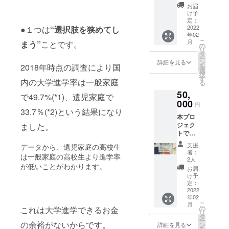
は、病
し、大
告書」
は2022
お届
たは②
入くだ
気や災
切に使
と「寄
け予
年2～3
本プロ
さい。
害・自
用させ
定：
付金受
月頃と
ジェク
死で親
2022
●１つは
“選択肢を狭めてし
ていた
領証明
なりま
トへの
年02
を亡く
だきま
書」を
す。
寄付金
こ
月
まう”
ことです。
したり
す。 ご
の
発送い
※①202
の「領
リ
親に障
支援者
タ
たしま
0年中に
収書」
ー
がいが
情報を
ン
す。
詳細を見る
ご支援
を2021
を
2018年時点の調査により国
ある家
一般財
選
※Good
いただ
年3月以
択
庭の学
団法人
す
Mornin
いた方
降早期
内の大学進学率は一般家庭
る
生たち
あしな
gからの
で2020
に受け
50,
の奨学
が育英
支援金
で49.7%(*1)、遺児家庭で
年1～12
取りた
金とし
000
会に提
の入金
月分の
円
い方が
て、全
供のう
33.7％(*2)という結果になり
が2021
活動報
いらっ
本プロ
額を一
え、あ
年2月頃
告書の
しゃい
ジェク
ました。
般財団
しなが
となり
受け取
ました
トでい
法人あ
育英会
ますた
りをご
ら、備
ただき
しなが
より
め、リ
希望さ
支援
考欄に
データから、遺児家庭の高校生
ました
育英会
「年間
ターン
者：
れる
その旨
は一般家庭の高校生より進学率
ご支援
に寄付
活動報
2人
の発送
方、ま
をご記
は、病
が低いことがわかります。
し、大
告書」
は2022
お届
たは②
入くだ
気や災
切に使
と「寄
け予
年2～3
本プロ
さい。
害・自
用させ
定：
付金受
月頃と
ジェク
死で親
2022
ていた
領証明
なりま
トへの
年02
を亡く
だきま
書」を
す。
寄付金
こ
月
したり
す。 ご
の
発送い
これは大学進学できるお金
※①202
の「領
リ
親に障
支援者
タ
たしま
0年中に
収書」
ー
がいが
の余裕がないからです。
情報を
ン
す。
詳細を見る
ご支援
を2021
を