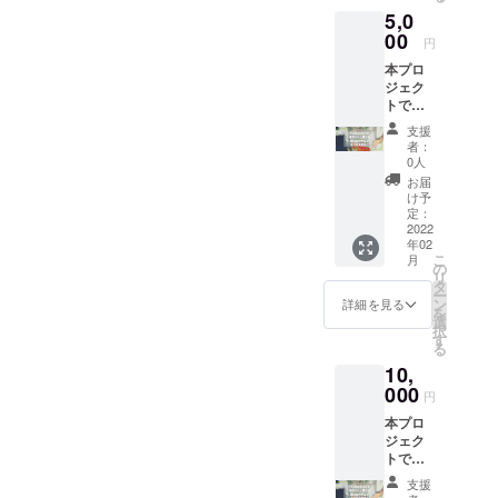
あしな
gからの
5,0
の奨学
が育英
支援金
金とし
00
会に提
の入金
円
て、全
供のう
が2021
本プロ
額を一
え、あ
年2月頃
ジェク
般財団
しなが
となり
トでい
法人あ
育英会
ますた
ただき
しなが
より
め、リ
支援
ました
育英会
「年間
ターン
者：
ご支援
に寄付
活動報
0人
の発送
は、病
し、大
告書」
は2022
お届
気や災
切に使
と「寄
け予
年2～3
害・自
用させ
定：
付金受
月頃と
死で親
2022
ていた
領証明
なりま
年02
を亡く
だきま
書」を
す。
こ
月
したり
す。 ご
の
発送い
※①202
リ
親に障
支援者
タ
たしま
0年中に
ー
がいが
情報を
ン
す。
詳細を見る
ご支援
を
ある家
一般財
選
※Good
いただ
択
庭の学
団法人
す
Mornin
いた方
る
生たち
あしな
gからの
で2020
10,
の奨学
が育英
支援金
年1～12
金とし
000
会に提
の入金
月分の
円
て、全
供のう
が2021
活動報
本プロ
額を一
え、あ
年2月頃
告書の
ジェク
般財団
しなが
となり
受け取
トでい
法人あ
育英会
ますた
りをご
ただき
しなが
より
め、リ
希望さ
支援
ました
育英会
「年間