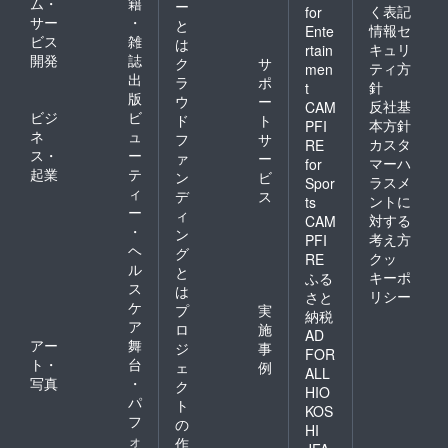
ム・
籍
ー
く表記
for
サー
・
と
情報セ
Ente
ビス
雑
は
キュリ
rtain
開発
誌
ク
サ
ティ方
men
出
ラ
ポ
針
t
版
ウ
ー
反社基
CAM
ビジ
ビ
ド
ト
本方針
PFI
ネ
ュ
フ
サ
カスタ
RE
ス・
ー
ァ
ー
マーハ
for
起業
テ
ン
ビ
ラスメ
Spor
ィ
デ
ス
ントに
ts
ー
ィ
対する
CAM
・
ン
考え方
PFI
ヘ
グ
クッ
RE
ル
と
キーポ
ふる
ス
は
リシー
さと
ケ
プ
実
納税
ア
ロ
施
AD
アー
舞
ジ
事
FOR
ト・
台
ェ
例
ALL
写真
・
ク
HIO
パ
ト
KOS
フ
の
HI
ォ
作