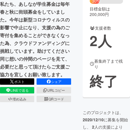
30%
私たち、あしなが学生募金は毎年
目標金額は
まちづくり・地域活性化
春と秋に街頭募金をしていまし
200,000円
た。今年は新型コロナウィルスの
影響で中止になり、支援の為のご
支援者数
CAMPFIRE for Social Good
CAMPFIRE Creation
2
人
寄付を集めることができなくなっ
CAMPFIREふるさと納税
machi-ya
コミュニティ
た為、クラウドファンディングに
挑戦しています。助けてください
同じ想いの仲間のページを見て、
募集終了まで残
必要だと思って頂けたらご支援ご
り
終了
協力を宜しくお願い致します。
ポスト
シェア
LINEで送る
URLコピー
埋め込み
QRコード
このプロジェクトは、
2020/12/10
に募集を開始
し、
2
人の支援により