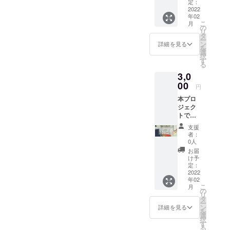
害・自
用させ
定：
死で親
2022
ていた
年02
を亡く
だきま
こ
月
したり
す。 ご
の
リ
親に障
支援者
タ
ー
がいが
情報を
ン
詳細を見る
を
ある家
一般財
選
択
庭の学
団法人
す
る
生たち
あしな
3,0
の奨学
が育英
金とし
00
会に提
円
て、全
供のう
本プロ
額を一
え、あ
ジェク
般財団
しなが
トでい
法人あ
育英会
ただき
しなが
より
支援
ました
育英会
「年間
者：
ご支援
に寄付
活動報
0人
は、病
し、大
告書」
お届
気や災
切に使
と「寄
け予
害・自
用させ
定：
付金受
死で親
2022
ていた
領証明
年02
を亡く
だきま
書」を
こ
月
したり
す。 ご
の
発送い
リ
親に障
支援者
タ
たしま
ー
がいが
情報を
ン
す。
詳細を見る
を
ある家
一般財
選
※Good
択
庭の学
団法人
す
Mornin
る
生たち