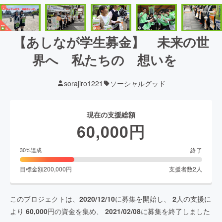
【あしなが学生募金】 未来の世
界へ 私たちの 想いを
sorajiro1221
ソーシャルグッド
現在の支援総額
60,000
円
終了
30
%達成
目標金額
200,000
円
支援者数
2
人
このプロジェクトは、
2020/12/10
に募集を開始し、
2
人の支援に
より
60,000
円の資金を集め、
2021/02/08
に募集を終了しました