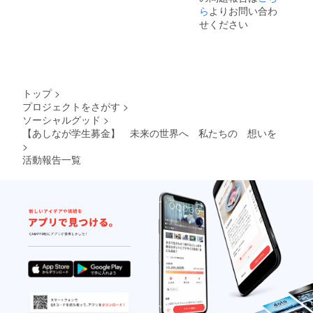
となり
ら
よりお問い合わ
受け取
ました
ますた
りをご
ら、備
せください
め、リ
希望さ
考欄に
ターン
れる
その旨
の発送
方、ま
をご記
は2022
たは②
入くだ
年2～3
本プロ
さい。
月頃と
ジェク
トップ
>
なりま
トへの
プロジェクトをさがす
>
す。
寄付金
ソーシャルグッド
>
※①202
の「領
0年中に
【あしなが学生募金】 未来の世界へ 私たちの 想いを
収書」
ご支援
を2021
>
いただ
年3月以
活動報告一覧
いた方
降早期
で2020
に受け
年1～12
取りた
月分の
い方が
活動報
いらっ
告書の
しゃい
受け取
ました
りをご
ら、備
希望さ
考欄に
れる
その旨
方、ま
をご記
たは②
入くだ
本プロ
さい。
ジェク