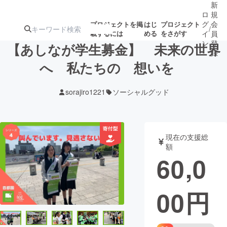
新
ロ
規
グ
会
プロジェクトを掲
はじ
プロジェクト
/
載するには
める
をさがす
イ
員
ン
登
【あしなが学生募金】 未来の世界
録
へ 私たちの 想いを
人気のプロ
注目のリ
注目の新着プロ
募集終了が近いプ
もうすぐ公開
sorajiro1221
ソーシャルグッド
ジェクト
ターン
ジェクト
ロジェクト
されます
アート・写真
音楽
現在の支援総
額
60,0
テクノロジー・ガジェット
ゲーム・サ
00
円
映像・映画
書籍・雑誌
ビジネス・起業
チャレンジ