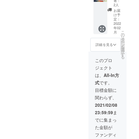
ターン
者：
れる
ご支援
に寄付
活動報
2人
の発送
方、ま
は、病
し、大
告書」
は2022
お届
たは②
気や災
切に使
と「寄
け予
年2～3
本プロ
害・自
用させ
定：
付金受
月頃と
ジェク
死で親
2022
ていた
領証明
なりま
トへの
年02
を亡く
だきま
書」を
す。
寄付金
こ
月
したり
す。 ご
の
発送い
※①202
の「領
リ
親に障
支援者
タ
たしま
0年中に
収書」
ー
がいが
情報を
ン
す。
詳細を見る
ご支援
を2021
を
ある家
一般財
選
※Good
いただ
年3月以
択
庭の学
団法人
す
Mornin
いた方
降早期
る
生たち
あしな
gからの
このプロ
で2020
に受け
の奨学
が育英
支援金
年1～12
取りた
ジェクト
金とし
会に提
の入金
月分の
い方が
て、全
供のう
が2021
は、
All-In方
活動報
いらっ
額を一
え、あ
年2月頃
告書の
しゃい
式
です。
般財団
しなが
となり
受け取
ました
法人あ
育英会
ますた
目標金額に
りをご
ら、備
しなが
より
め、リ
希望さ
考欄に
関わらず、
育英会
「年間
ターン
れる
その旨
に寄付
活動報
の発送
2021/02/08
方、ま
をご記
し、大
告書」
は2022
たは②
入くだ
23:59:59
ま
切に使
と「寄
年2～3
本プロ
さい。
用させ
付金受
月頃と
でに集まっ
ジェク
ていた
領証明
なりま
トへの
た金額が
だきま
書」を
す。
寄付金
す。 ご
発送い
※①202
ファンディ
の「領
支援者
たしま
0年中に