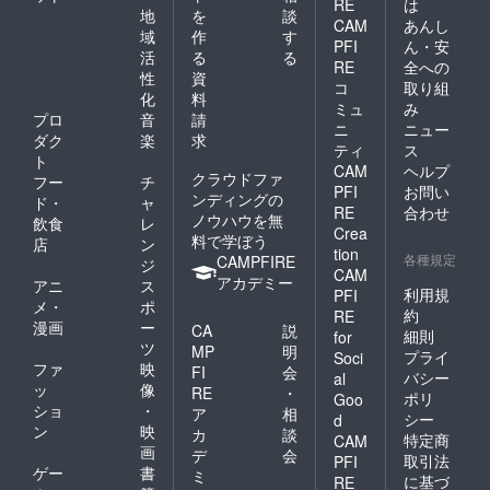
RE
は
地
を
談
CAM
あんし
域
作
す
PFI
ん・安
活
る
る
RE
全への
性
資
コ
取り組
化
料
ミュ
み
プロ
音
請
ニ
ニュー
ダク
楽
求
ティ
ス
ト
CAM
ヘルプ
クラウドファ
フー
チ
PFI
お問い
ンディングの
ド・
ャ
RE
合わせ
ノウハウを無
飲食
レ
Crea
料で学ぼう
店
ン
tion
各種規定
CAMPFIRE
ジ
CAM
アカデミー
アニ
ス
利用規
PFI
メ・
ポ
約
RE
漫画
ー
CA
説
細則
for
ツ
MP
明
プライ
Soci
ファ
映
FI
会
バシー
al
ッ
像
RE
・
ポリ
Goo
ショ
・
ア
相
シー
d
ン
映
カ
談
特定商
CAM
画
デ
会
取引法
PFI
ゲー
書
ミ
に基づ
RE