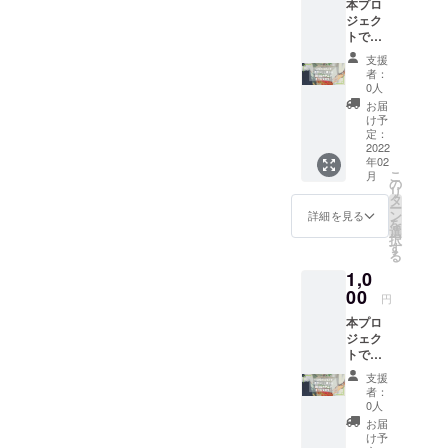
本プロ
ジェク
トでい
ただき
支援
ました
者：
ご支援
0人
は、病
お届
気や災
け予
害・自
定：
死で親
2022
年02
を亡く
こ
月
したり
の
リ
親に障
タ
ー
がいが
ン
詳細を見る
を
ある家
選
択
庭の学
す
る
生たち
1,0
の奨学
金とし
00
円
て、全
本プロ
額を一
ジェク
般財団
トでい
法人あ
ただき
しなが
支援
ました
育英会
者：
ご支援
に寄付
0人
は、病
し、大
お届
気や災
切に使
け予