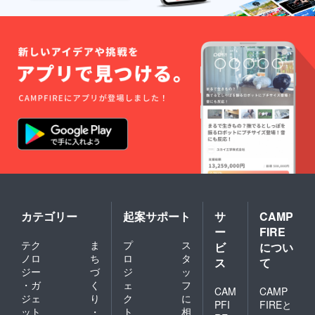
トへの
寄付金
の「領
収書」
を2021
年3月以
降早期
に受け
取りた
い方が
いらっ
しゃい
ました
ら、備
考欄に
その旨
をご記
入くだ
さい。
カテゴリー
起案サポート
サ
CAMP
ー
FIRE
テク
ま
プ
ス
ビ
につい
ノロ
ち
ロ
タ
ス
て
ジー
づ
ジ
ッ
・ガ
く
ェ
フ
CAM
CAMP
ジェ
り
ク
に
PFI
FIREと
ット
・
ト
相