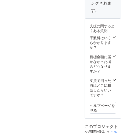
収書」
ングされま
情報を
す。
ご支援
を2021
一般財
※Good
いただ
す。
年3月以
団法人
Mornin
いた方
降早期
あしな
gからの
で2020
に受け
が育英
支援金
年1～12
取りた
支援に関するよ
会に提
の入金
月分の
い方が
くある質問
供のう
が2021
活動報
いらっ
え、あ
年2月頃
手数料はいく
告書の
しゃい
しなが
となり
らかかります
受け取
ました
育英会
ますた
か？
りをご
ら、備
より
め、リ
希望さ
考欄に
「年間
ターン
目標金額に届
れる
その旨
活動報
の発送
かなかった場
方、ま
をご記
告書」
は2022
合どうなりま
たは②
入くだ
と「寄
年2～3
すか？
本プロ
さい。
付金受
月頃と
ジェク
領証明
なりま
支援で困った
トへの
書」を
す。
時はどこに相
寄付金
発送い
※①202
談したらいい
の「領
たしま
0年中に
ですか？
収書」
す。
ご支援
を2021
※Good
いただ
年3月以
ヘルプページを
Mornin
いた方
降早期
見る
gからの
で2020
に受け
支援金
年1～12
取りた
の入金
月分の
い方が
このプロジェクト
が2021
活動報
いらっ
の問題報告は
こち
年2月頃
告書の
しゃい