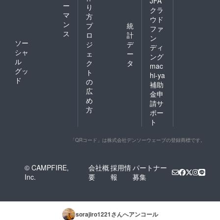
JFA
ー
り
クラ
マ
方
ウド
ン
プ
統
ファ
ス
ロ
計
ン
ソー
ジ
デ
ディ
シャ
ェ
ー
ング
ル
ク
タ
mac
グッ
ト
hi-ya
ド
の
補助
広
金申
め
請サ
方
ポー
ト
「QRコード」は株式会社デンソーウェーブの登録商標です。
© CAMPFIRE,
会社概
採用情
パートナー
Inc.
要
報
募集
sorajiro1221
さんへアンコール