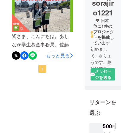
sorajir
o1221
日本
他に1件の
プロジェク
皆さま、こんにちは。あし
トを掲載し
ています
なが学生募金事務局、佐藤
初めまし
稜です。本日で、私たちの
もっと見る
て。さりょ
クラウドファンディングが
うです。趣
味は読書で
終了致します。ご支援、ご
1
メッセー
す。
ジを送る
協力ありがとうございまし
皆様からの
た。みなさまのご支援が、
暖かいご支
遺児家庭 障がい者家庭の
援、ご協力
リターンを
宜しくお願
子供たちの、大きな支えと
い致しま
なります。最後まで、引き
選ぶ
す。
続き宜しくお願いいたしま
500
円
す。