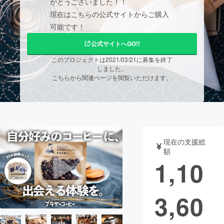
がとうございました！！
現在はこちらの公式サイトからご購入
まちづくり・地域活性化
可能です！
公式サイトへGO!!
CAMPFIRE for Social Good
CAMPFIRE Creation
このプロジェクトは2021/03/21に募集を終了
CAMPFIREふるさと納税
machi-ya
コミュニティ
しました。
こちらから関連ページを閲覧いただけます。
現在の支援総
額
1,10
3,60