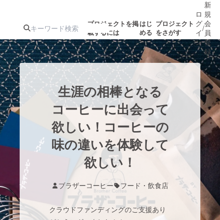
新
ロ
規
グ
会
プロジェクトを掲
はじ
プロジェクト
/
載するには
める
をさがす
イ
員
ン
登
録
人気のプロ
注目のリ
注目の新着プロ
募集終了が近いプ
もうすぐ公開
生涯の相棒となる
ジェクト
ターン
ジェクト
ロジェクト
されます
コーヒーに出会って
欲しい！コーヒーの
アート・写真
音楽
味の違いを体験して
テクノロジー・ガジェット
欲しい！
ゲーム・サ
映像・映画
書籍・雑誌
ブラザーコーヒー
フード・飲食店
クラウドファンディングのご支援あり
ビジネス・起業
チャレンジ