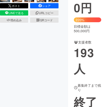
0
円
ポスト
シェア
LINEで送る
URLコピー
220%
埋め込み
QRコード
目標金額は
500,000円
支援者数
193
人
募集終了まで残
り
終了