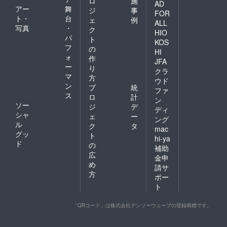
ロ
施
AD
アー
舞
ジ
事
FOR
ト・
台
ェ
例
ALL
写真
・
ク
HIO
パ
ト
KOS
フ
の
HI
ォ
作
JFA
ー
り
クラ
マ
方
ウド
ン
プ
統
ファ
ス
ロ
計
ン
ソー
ジ
デ
ディ
シャ
ェ
ー
ング
ル
ク
タ
mac
グッ
ト
hi-ya
ド
の
補助
広
金申
め
請サ
方
ポー
ト
「QRコード」は株式会社デンソーウェーブの登録商標です。