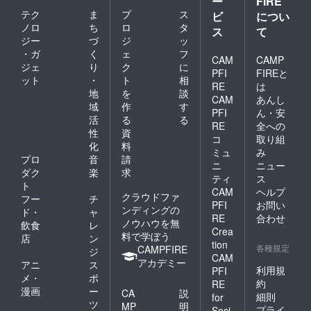
ー
FIRE
テク
ま
プ
ス
ビ
につい
ノロ
ち
ロ
タ
ス
て
ジー
づ
ジ
ッ
・ガ
く
ェ
フ
CAM
CAMP
ジェ
り
ク
に
PFI
FIREと
ット
・
ト
相
RE
は
地
を
談
CAM
あんし
域
作
す
PFI
ん・安
活
る
る
RE
全への
性
資
コ
取り組
化
料
ミュ
み
プロ
音
請
ニ
ニュー
ダク
楽
求
ティ
ス
ト
CAM
ヘルプ
クラウドファ
フー
チ
PFI
お問い
ンディングの
ド・
ャ
RE
合わせ
ノウハウを無
飲食
レ
Crea
料で学ぼう
店
ン
tion
各種規定
CAMPFIRE
ジ
CAM
アカデミー
アニ
ス
利用規
PFI
メ・
ポ
約
RE
漫画
ー
CA
説
細則
for
ツ
MP
明
プライ
Soci