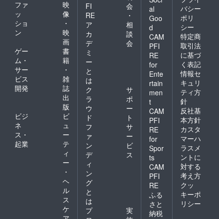
ファ
映
FI
会
バシー
al
ッ
像
RE
・
ポリ
Goo
ショ
・
ア
相
シー
d
ン
映
カ
談
特定商
CAM
画
デ
会
取引法
PFI
ゲー
書
ミ
に基づ
RE
ム・
籍
ー
く表記
for
サー
・
と
情報セ
Ente
ビス
雑
は
キュリ
rtain
開発
誌
ク
サ
ティ方
men
出
ラ
ポ
針
t
版
ウ
ー
反社基
CAM
ビジ
ビ
ド
ト
本方針
PFI
ネ
ュ
フ
サ
カスタ
RE
ス・
ー
ァ
ー
マーハ
for
起業
テ
ン
ビ
ラスメ
Spor
ィ
デ
ス
ントに
ts
ー
ィ
対する
CAM
・
ン
考え方
PFI
ヘ
グ
クッ
RE
ル
と
キーポ
ふる
ス
は
リシー
さと
ケ
プ
実
納税
ア