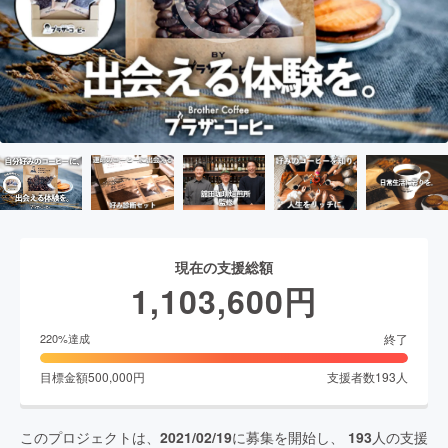
現在の支援総額
1,103,600
円
終了
220
%達成
目標金額
500,000
円
支援者数
193
人
このプロジェクトは、
2021/02/19
に募集を開始し、
193
人の支援