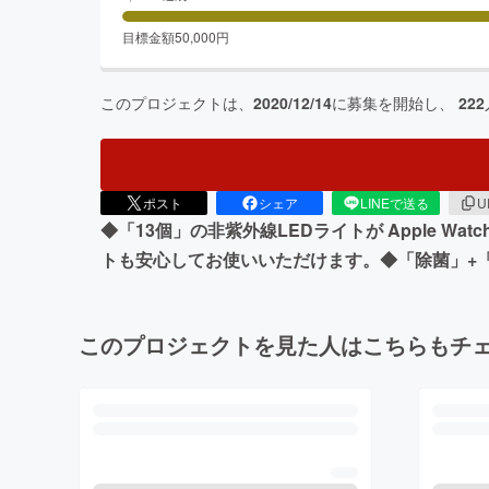
目標金額
50,000
円
このプロジェクトは、
2020/12/14
に募集を開始し、
222
ポスト
シェア
LINEで送る
U
◆「13個」の非紫外線LEDライトが Apple 
トも安心してお使いいただけます。◆「除菌」+
このプロジェクトを見た人はこちらもチ