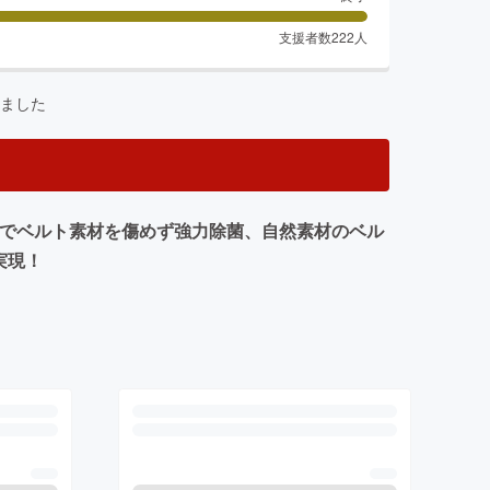
支援者数
222
人
ました
技術」でベルト素材を傷めず強力除菌、自然素材のベル
実現！