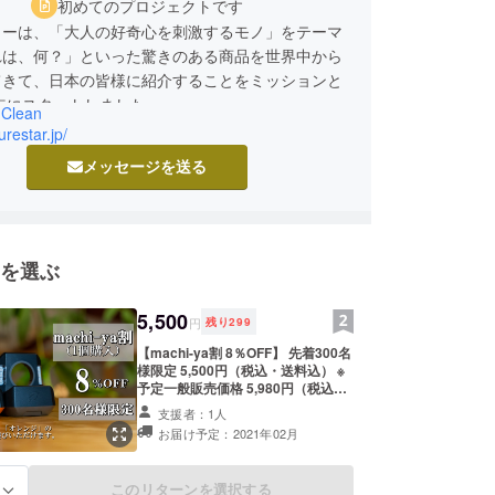
初めてのプロジェクトです
ターは、「大人の好奇心を刺激するモノ」をテーマ
れは、何？」といった驚きのある商品を世界中から
てきて、日本の皆様に紹介することをミッションと
9年にスタートしました。
Clean
urestar.jp/
も驚きと感動に溢れていた子供の頃の純粋な感性
メッセージを送る
までも無くすことなく、日々商品開拓に奔走してい
を選ぶ
5,500
円
残り
299
【machi-ya割 8％OFF】 先着300名
様限定 5,500円（税込・送料込） ※
予定一般販売価格 5,980円（税込）
色は「ブラック」または「オレン
支援者：1人
ジ」どちらか１個お選びいただけま
お届け予定：2021年02月
す。 【内容】 ・CHARGE-N-
CLEAN 1点 ・タイプC USBコード
1点 ・AppleWachの38mm調整用
このリターンを選択する
る
シリコンパッド 1セット ・ユー