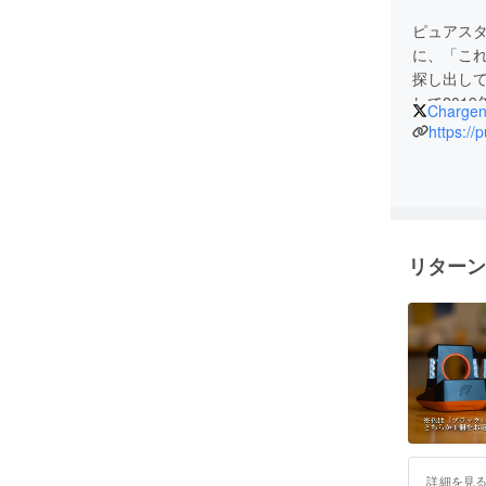
ピュアス
に、「こ
探し出し
して201
Chargen
https://p
何を見て
を、いつ
ます。
リターン
詳細を見