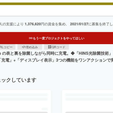
人の支援により
1,376,620
円の資金を集め、
2021/01/27
に募集を終了し
もう一度プロジェクトをやってほしい
RLコピー
埋め込み
QRコード
Watch の表と裏を除菌しながら同時に充電。◆「HINS光除菌
「充電」+「ディスプレイ表示」3つの機能をワンアクションで
ェックしています