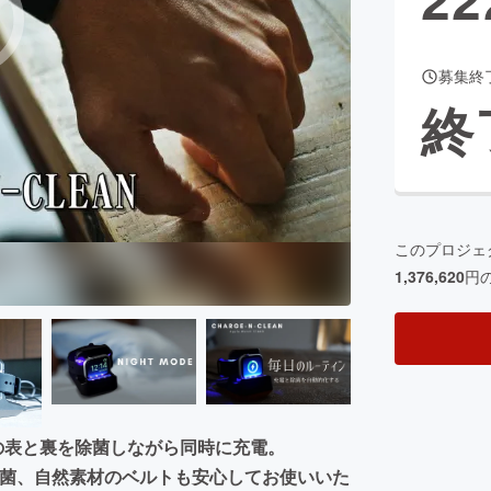
募集終
CAMPFIRE for Social Good
CAMPFIRE Creation
終
CAMPFIREふるさと納税
machi-ya
コミュニティ
このプロジェ
1,376,620
円
ch の表と裏を除菌しながら同時に充電。
除菌、自然素材のベルトも安心してお使いいた