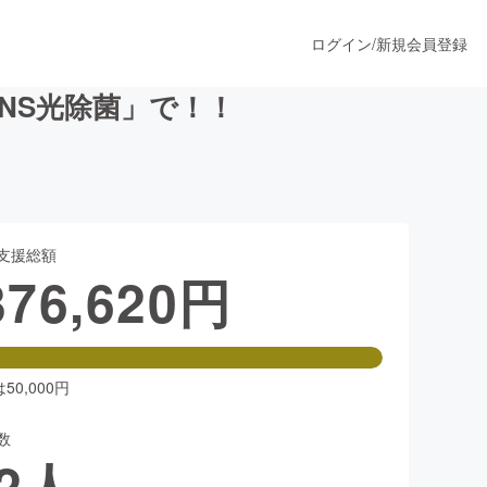
ログイン
/
新規会員登録
INS光除菌」で！！
うすぐ公開されます
支援総額
プロダクト
376,620
円
ファッション
スポーツ
0,000円
数
ア
ソーシャルグッド
2
人