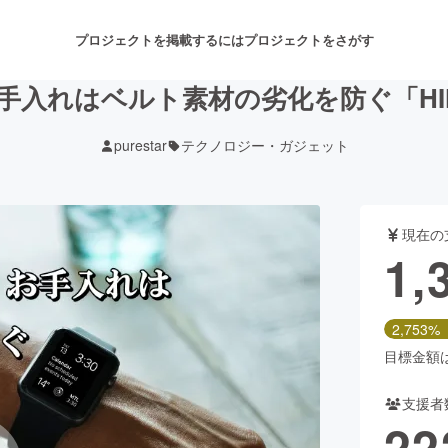
プロジェクトを掲載するには
プロジェクトをさがす
chのお手入れはベルト素材の劣化を防ぐ「H
purestar
テクノロジー・ガジェット
注目のリターン
注目の新着プロジェクト
募集終了が近いプロジェクト
も
現在の
音楽
舞台・パフォーマンス
1,
ゲーム・サービス開発
フード・飲食店
2,753%
書籍・雑誌出版
アニメ・漫画
目標金額は5
支援者
チャレンジ
ビューティー・ヘルスケ
22