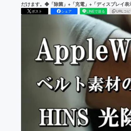
だけます。◆「除菌」+「充電」+「ディスプレイ表
ポスト
シェア
LINEで送る
URLコ