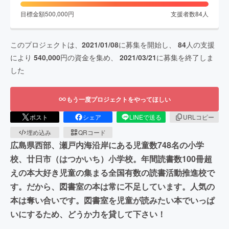
目標金額
500,000
円
支援者数
84
人
このプロジェクトは、
2021/01/08
に募集を開始し、
84
人の支援
により
540,000
円の資金を集め、
2021/03/21
に募集を終了しま
した
もう一度プロジェクトをやってほしい
ポスト
シェア
LINEで送る
URLコピー
埋め込み
QRコード
広島県西部、瀬戸内海沿岸にある児童数748名の小学
校、廿日市（はつかいち）小学校。年間読書数100冊超
えの本大好き児童の集まる全国有数の読書活動推進校で
す。だから、図書室の本は常に不足しています。人気の
本は奪い合いです。図書室を児童が読みたい本でいっぱ
いにするため、どうか力を貸して下さい！