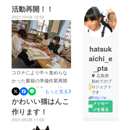
活動再開！！
2021/10/04 12:59
hatsuk
aichi_e
_pta
コロナにより中々進めらな
広島県
かった書籍の準備作業再開
初めてのプ
ロジェクト
しました！児童に本を読ん
もっと見る
です
でもらうには買っておしま
http://www.hatsukaichi-edu.jp/hatsukaichi-e/
かわいい猫はんこ
メッセー
いではないのです。在庫に
ジを送る
作ります！
紐付けるためのバーコード
2021/05/28 11:06
シールを貼り、さらに保護
するためのフィルムでコー