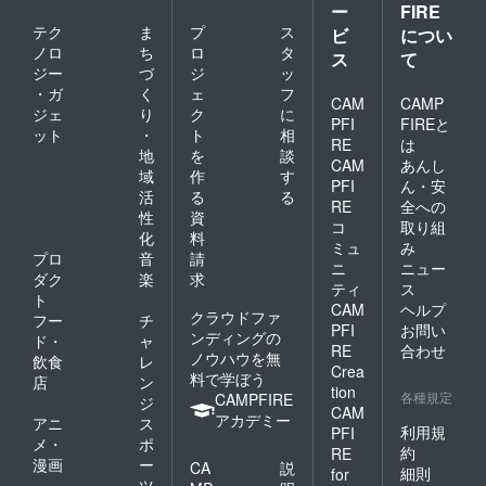
ー
FIRE
テク
ま
プ
ス
ビ
につい
ノロ
ち
ロ
タ
ス
て
ジー
づ
ジ
ッ
・ガ
く
ェ
フ
CAM
CAMP
ジェ
り
ク
に
PFI
FIREと
ット
・
ト
相
RE
は
地
を
談
CAM
あんし
域
作
す
PFI
ん・安
活
る
る
RE
全への
性
資
コ
取り組
化
料
ミュ
み
プロ
音
請
ニ
ニュー
ダク
楽
求
ティ
ス
ト
CAM
ヘルプ
クラウドファ
フー
チ
PFI
お問い
ンディングの
ド・
ャ
RE
合わせ
ノウハウを無
飲食
レ
Crea
料で学ぼう
店
ン
tion
各種規定
CAMPFIRE
ジ
CAM
アカデミー
アニ
ス
利用規
PFI
メ・
ポ
約
RE
漫画
ー
CA
説
細則
for
ツ