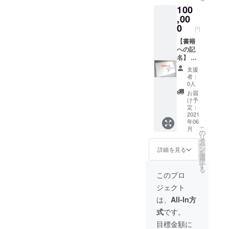
ていた
郎（は
前を記
130話 小学1・2年世界がわ
100
だきま
つかい
名する
す。備
,00
ち たろ
ことも
かるこっきのえほんしゅく
考欄に
う） ※
0
ござい
円
「お名
匿名希
ます。
だいほねほねザウルスシ
前（ふ
【書籍
望可 ※
あらか
りが
への記
ニック
リーズほねほねザウルスシ
じめご
な）」
名】 1
ネーム
了承く
リーズペネロペシリーズほ
の記入
口
可（常
ださ
支援
をお願
（100,0
識の範
い。
者：
ねほねザウルスシリーズや
いしま
00円）
囲内で
0人
す。お
につ
お願い
お届
またのおろちここまできて
届け先
き、購
しま
け予
情報
入した
す） ※
定：
いる！IPS・遺伝子・脳研究
（住所
書籍100
2021
書籍価
年06
サンゴ礁の海 生きるため
等）は
冊の見
格に
こ
月
頂きま
返し部
よって
の
の知恵くらべ火星を知る！
リ
せん。
分に支
は1冊に
タ
ー
例）廿
援者の
2名以上
ン
詳細を見る
きみにありがとうのおくり
を
日市太
お名前
のお名
選
択
郎（は
を入れ
前を記
もの絵とき図鑑こんなふう
す
る
つかい
させて
名する
このプロ
に作られるねえだっこして
ち たろ
いただ
ことも
ジェクト
う） ※
きま
ござい
まほうのほうせきばこあら
匿名希
す。備
ます。
は、
All-In方
望可 ※
考欄に
あらか
しのよるにシリーズ７巻
式
です。
ニック
「お名
じめご
ネーム
前（ふ
了承く
セットなっとうかあちゃん
目標金額に