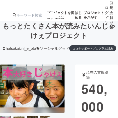
新
ロ
規
グ
会
プロジェクトを掲
はじ
プロジェクト
/
載するには
める
をさがす
イ
員
ン
登
もっとたくさん本が読みたいんじゃ
録
けぇプロジェクト
人気のプロ
注目のリ
注目の新着プロ
募集終了が近いプ
もうすぐ公開
hatsukaichi_e_pta
ソーシャルグッド
コロナサポートプログラム対象
ジェクト
ターン
ジェクト
ロジェクト
されます
アート・写真
音楽
現在の支援総
額
540,
テクノロジー・ガジェット
ゲーム・サ
映像・映画
書籍・雑誌
000
ビジネス・起業
チャレンジ