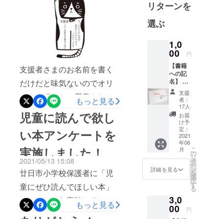
リターンを
ティングをする。そして最
選ぶ
後に猫ちゃんスタンプを押
し、支援者さまの名前を記
1,0
00
入する。あと少しです！！
円
【書籍
支援者さまのお名前を書く
への記
名】 1
だけだと味気ないのでオリ
口
支援
ジナル猫はんこ用意したい
（1000
もっと見る
者：
円）に
17人
と思います。ねこ探しきっ
つき、
児童に読んで欲し
お届
購入し
け予
かけでいろいろな本を読ん
た書籍
定：
い本アンケートを
１冊の
2021
でもらえると嬉しいです。
年06
見返し
実施しました！
こ
月
部分に
の
リ
支援者
2021/05/13 15:08
タ
ー
のお名
ン
詳細を見る
廿日市小学校保護者に「児
を
前を入
選
択
れさせ
す
童にぜひ読んでほしい本」
る
ていた
3,0
だきま
アンケートを実施しまし
もっと見る
す。備
00
円
た。今後はアンケート結果
考欄に