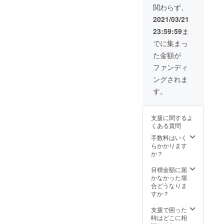
可（常
りが
ださ
関わらず、
ざんねんないきもの事典す
識の範
な）」
い。
囲内で
の記入
2021/03/21
ごいたいじゅうでうごきま
お願い
をお願
23:59:59
ま
しま
いしま
せん。教室はまちがうとこ
す） ※
す。お
でに集まっ
書籍価
届け先
ろだバラ大図鑑海色ダイア
た金額が
格に
情報
リー シリーズたったひと
よって
（住所
ファンディ
は1冊に
等）は
つの君との約束 シリーズ
ングされま
2名以上
頂きま
のお名
せん。
す。
この声届け シリーズ約束
前を記
例）廿
名する
日市太
のネバーランド シリーズ
ことも
郎（は
支援に関するよ
ちびまる子ちゃんのことわ
ござい
つかい
くある質問
ます。
ち たろ
ざ教室コナン 全巻ちゃ
あらか
う） ※
手数料はいく
じめご
匿名希
らかかります
おコミックス１２歳。5〜ヤ
了承く
望可 ※
か？
ださ
ニック
クソク〜ポケモン サン
い。
ネーム
目標金額に届
&amp;ムーン ぜんこく全
可（常
かなかった場
識の範
合どうなりま
キャラ大図鑑 上ポケモン サ
囲内で
すか？
お願い
ン&amp;ムーン ぜんこく全
しま
支援で困った
す） ※
キャラ大図鑑 下こどもの行
時はどこに相