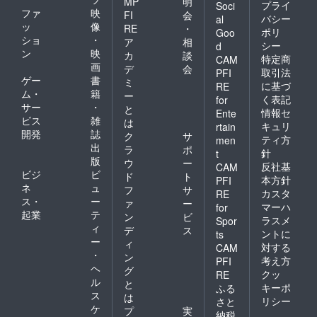
MP
明
プライ
Soci
ファ
映
FI
会
バシー
al
ッ
像
RE
・
ポリ
Goo
ショ
・
ア
相
シー
d
ン
映
カ
談
特定商
CAM
画
デ
会
取引法
PFI
ゲー
書
ミ
に基づ
RE
ム・
籍
ー
く表記
for
サー
・
と
情報セ
Ente
ビス
雑
は
キュリ
rtain
開発
誌
ク
サ
ティ方
men
出
ラ
ポ
針
t
版
ウ
ー
反社基
CAM
ビジ
ビ
ド
ト
本方針
PFI
ネ
ュ
フ
サ
カスタ
RE
ス・
ー
ァ
ー
マーハ
for
起業
テ
ン
ビ
ラスメ
Spor
ィ
デ
ス
ントに
ts
ー
ィ
対する
CAM
・
ン
考え方
PFI
ヘ
グ
クッ
RE
ル
と
キーポ
ふる
ス
は
リシー
さと
ケ
プ
実
納税