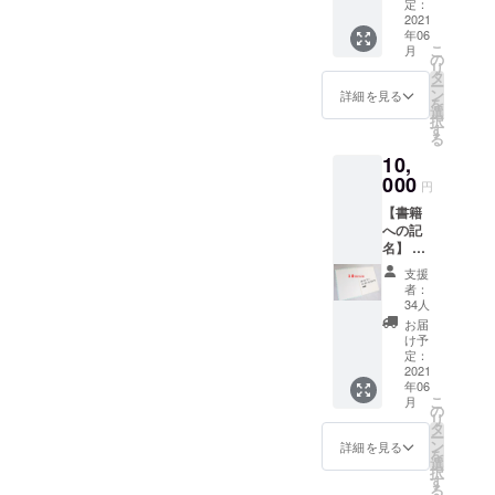
た書籍5
届け先
定：
しま
どクリスマス降臨劇世界鳥
冊の見
2021
長 中島賢一朗
情報
す） ※
年06
返し部
（住所
書籍価
類大図鑑用寛さんのおはな
こ
月
分に支
等）は
の
格に
リ
援者の
頂きま
タ
よって
しめいろ全3巻おしくら・ま
ー
お名前
せん。
ン
は1冊に
詳細を見る
を
を入れ
んじゅうしろくまのパンツ
例）廿
選
2名以上
択
させて
日市太
す
のお名
る
あるかしら書店こどもの伝
いただ
郎（は
前を記
10,
きま
つかい
名する
記全集 ２０巻総合百科事
す。備
000
ち たろ
ことも
円
考欄に
う） ※
ござい
典ポプラディア第三版クリ
【書籍
「お名
匿名希
ます。
への記
前（ふ
スマスのつぼ世界の国歌5分
望可 ※
あらか
名】 1
りが
ニック
じめご
後に○○のラストシリーズ角
口
な）」
ネーム
了承く
支援
（10,00
の記入
可（常
ださ
者：
川まんが学習シリーズ『日
0円）に
をお願
識の範
34人
い。
つき、
いしま
囲内で
お届
本の歴史』角川つばさ文
購入し
す。お
お願い
け予
た書籍
届け先
定：
庫 星のカービィシリーズ
しま
10冊の
2021
情報
す） ※
年06
もちもち・ぱんだもちっと
見返し
（住所
書籍価
こ
月
部分に
等）は
の
格に
心理テストブック絵でよく
リ
支援者
頂きま
タ
よって
ー
のお名
せん。
ン
は1冊に
詳細を見る
わかる知ってたのしいみぢ
を
前を入
例）廿
選
2名以上
択
れさせ
日市太
かなぎもん 絵でよくわかる
す
のお名
る