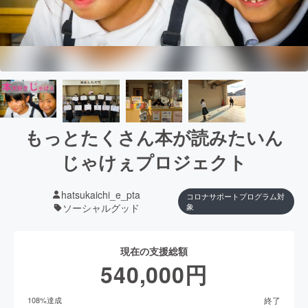
もっとたくさん本が読みたいん
じゃけぇプロジェクト
hatsukaichi_e_pta
コロナサポートプログラム対
ソーシャルグッド
象
現在の支援総額
540,000
円
終了
108
%達成