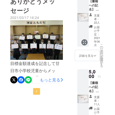
ありがとうメッ
【書籍
「お名
をもとに、先生方の意見も
への記
前（ふ
セージ
名】 1
りが
参考にしながら購入する本
口
な）」
支援
2021/03/17 16:24
（3000
の記入
を選定したいと思います。
者：
円）に
をお願
22人
児童に読んで欲しい本リス
つき、
いしま
お届
購入し
す。お
け予
ト（一部）防犯・防災イラ
た書籍3
届け先
定：
冊の見
2021
情報
ストBOOK めちゃカワ
年06
返し部
（住所
こ
月
分に支
等）は
MAX!!角川まんが学習シリー
の
リ
援者の
頂きま
タ
ー
ズ 日本の歴史 世界の歴史い
お名前
せん。
ン
詳細を見る
を
を入れ
例）廿
選
みちぇん!全巻オンライン!全
択
目標金額達成を記念して廿
させて
日市太
す
る
いただ
郎（は
巻角川まんが学習シリーズ
日市小学校児童からメッ
5,0
きま
つかい
す。備
00
ち たろ
まんが人物伝わくせいキャ
円
セージ画像が届きまし
考欄に
もっと見る
う） ※
【書籍
ベジ動物図鑑オオカミと野
「お名
匿名希
た！！今後は図書室の変化
への記
前（ふ
望可 ※
生のイヌ家のネコと野生の
名】 1
をちょこちょこ投稿できれ
りが
1
ニック
口
な）」
ネーム
支援
ネコビジュアル雑学図鑑③
ばと思います。プロジェク
（5000
の記入
可（常
者：
円）に
をお願
識の範
11人
地球のトリセツ11ぴきのね
ト終了後もぜひご覧くださ
つき、
いしま
囲内で
お届
購入し
こシリーズ6冊セットなるほ
す。お
お願い
け予
い。廿日市小学校PTA会