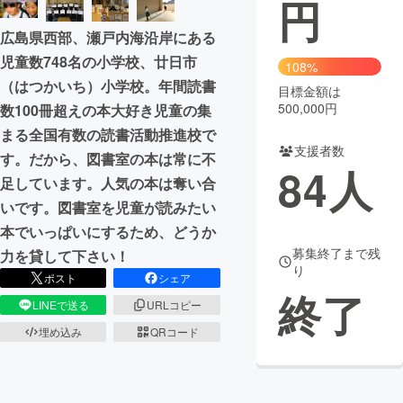
円
まちづくり・地域活性化
広島県西部、瀬戸内海沿岸にある
児童数748名の小学校、廿日市
108%
（はつかいち）小学校。年間読書
CAMPFIRE for Social Good
CAMPFIRE Creation
目標金額は
500,000円
数100冊超えの本大好き児童の集
CAMPFIREふるさと納税
machi-ya
コミュニティ
まる全国有数の読書活動推進校で
支援者数
す。だから、図書室の本は常に不
84
人
足しています。人気の本は奪い合
いです。図書室を児童が読みたい
本でいっぱいにするため、どうか
募集終了まで残
力を貸して下さい！
り
ポスト
シェア
終了
LINEで送る
URLコピー
埋め込み
QRコード