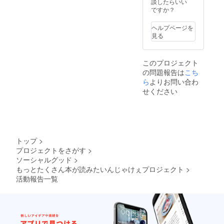
書籍価
談したらいい
事しぜんと生活 全12巻宇
格に
ですか？
よって
宙たんけんたい②月なまえ
は1冊に
ヘルプページを
2名以上
のないねこ名探偵コナンコ
見る
のお名
前を記
ミック全巻地球動物図鑑日
名する
このプロジェクト
本の城外来どうぶつミニ図
ことも
の問題報告は
こち
ござい
鑑ぴょんたのたいそうクッ
ます。
ら
よりお問い合わ
あらか
せください
キーカウント給食番長地球
じめご
了承く
博物学大図鑑すきすき
ださ
ちゅー！小さなピスケシ
い。
リーズぐりとぐらシリーズ
トップ
>
ぼくの家ができる たてる
プロジェクトをさがす
>
ソーシャルグッド
>
じゅんじょ・つかうどうぐ
もっとたくさん本が読みたいんじゃけぇプロジェクト
>
さっちゃんのまほうのて日
活動報告一覧
本哺乳類大図鑑クジラとイ
ルカ海も地球も大研究ふし
ぎ駄菓子屋銭天堂銭天堂 ふ