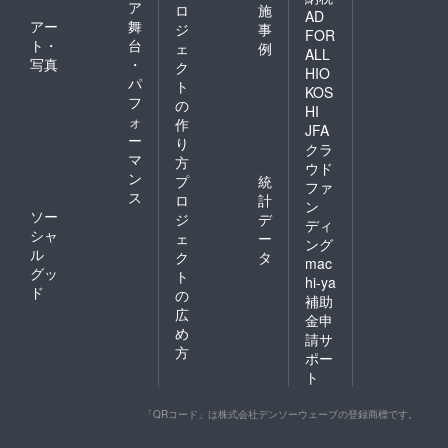
ア
ロ
施
AD
アー
舞
ジ
事
FOR
ト・
台
ェ
例
ALL
写真
・
ク
HIO
パ
ト
KOS
フ
の
HI
ォ
作
JFA
ー
り
クラ
マ
方
ウド
ン
プ
統
ファ
ス
ロ
計
ン
ソー
ジ
デ
ディ
シャ
ェ
ー
ング
ル
ク
タ
mac
グッ
ト
hi-ya
ド
の
補助
広
金申
め
請サ
方
ポー
ト
「QRコード」は株式会社デンソーウェーブの登録商標です。