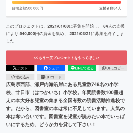
目標金額
500,000
円
支援者数
84
人
このプロジェクトは、
2021/01/08
に募集を開始し、
84
人の支援
により
540,000
円の資金を集め、
2021/03/21
に募集を終了しま
した
もう一度プロジェクトをやってほしい
ポスト
シェア
LINEで送る
URLコピー
埋め込み
QRコード
広島県西部、瀬戸内海沿岸にある児童数748名の小学
校、廿日市（はつかいち）小学校。年間読書数100冊超
えの本大好き児童の集まる全国有数の読書活動推進校で
す。だから、図書室の本は常に不足しています。人気の
本は奪い合いです。図書室を児童が読みたい本でいっぱ
いにするため、どうか力を貸して下さい！