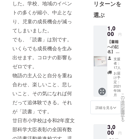
した。学校、地域のイベン
リターンを
トの多くが縮小、中止とな
選ぶ
り、児童の成長機会が減っ
1,0
てしまいました。
00
円
でも、「読書」は別です。
【書籍
への記
いくらでも成長機会を生み
名】 1
出せます。コロナの影響も
口
支援
（1000
者：
ゼロです。
円）に
17人
つき、
お届
物語の主人公と自分を重ね
購入し
け予
た書籍
定：
合わせ、楽しいこと、悲し
１冊の
2021
年06
見返し
いこと、その気になれば何
こ
月
部分に
の
リ
支援者
だって追体験できる。それ
タ
ー
のお名
ン
詳細を見る
を
が「読書」です。
前を入
選
択
れさせ
す
廿日市小学校は令和2年度文
る
ていた
3,0
だきま
部科学大臣表彰の全国有数
す。備
00
円
考欄に
の読書活動推進校です。児