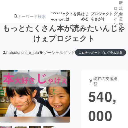
新
ロ
規
グ
会
プロジェクトを掲
はじ
プロジェクト
/
載するには
める
をさがす
イ
員
ン
登
もっとたくさん本が読みたいんじゃ
録
けぇプロジェクト
人気のプロ
注目のリ
注目の新着プロ
募集終了が近いプ
もうすぐ公開
hatsukaichi_e_pta
ソーシャルグッド
コロナサポートプログラム対象
ジェクト
ターン
ジェクト
ロジェクト
されます
アート・写真
音楽
現在の支援総
額
540,
テクノロジー・ガジェット
ゲーム・サ
映像・映画
書籍・雑誌
000
ビジネス・起業
チャレンジ