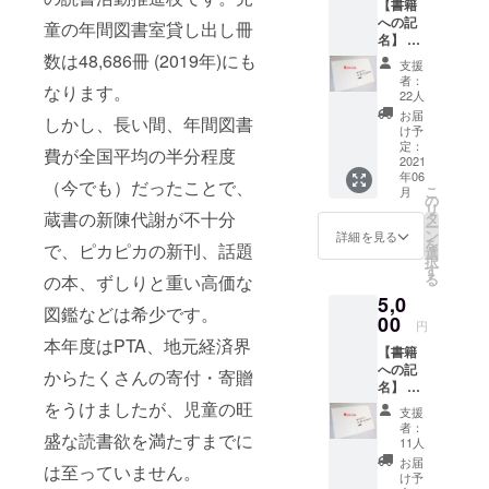
【書籍
「お名
への記
前（ふ
童の年間図書室貸し出し冊
名】 1
りが
口
数は48,686冊 (2019年)にも
な）」
支援
（3000
の記入
者：
なります。
円）に
をお願
22人
つき、
いしま
お届
しかし、長い間、年間図書
購入し
す。お
け予
た書籍3
届け先
定：
費が全国平均の半分程度
冊の見
2021
情報
年06
返し部
（住所
（今でも）だったことで、
こ
月
分に支
等）は
の
リ
援者の
蔵書の新陳代謝が不十分
頂きま
タ
ー
お名前
せん。
ン
詳細を見る
を
で、ピカピカの新刊、話題
を入れ
例）廿
選
択
させて
日市太
す
る
の本、ずしりと重い高価な
いただ
郎（は
5,0
きま
つかい
図鑑などは希少です。
す。備
00
ち たろ
円
考欄に
う） ※
本年度はPTA、地元経済界
【書籍
「お名
匿名希
への記
前（ふ
望可 ※
からたくさんの寄付・寄贈
名】 1
りが
ニック
口
をうけましたが、児童の旺
な）」
ネーム
支援
（5000
の記入
可（常
者：
盛な読書欲を満たすまでに
円）に
をお願
識の範
11人
つき、
いしま
囲内で
お届
は至っていません。
購入し
す。お
お願い
け予