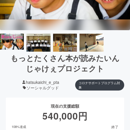
もっとたくさん本が読みたいん
じゃけぇプロジェクト
hatsukaichi_e_pta
コロナサポートプログラム対
ソーシャルグッド
象
現在の支援総額
540,000
円
終了
108
%達成