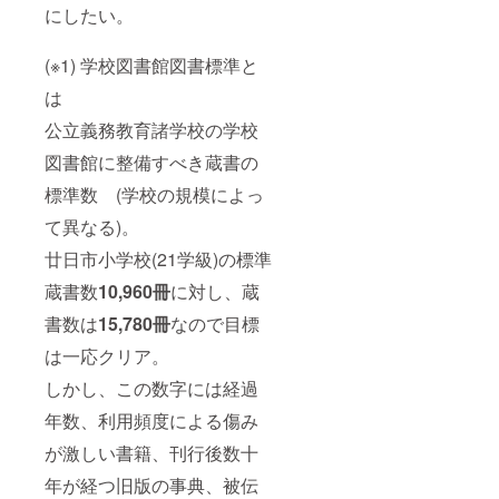
にしたい。
(※1) 学校図書館図書標準と
は
公立義務教育諸学校の学校
図書館に整備すべき蔵書の
標準数 (学校の規模によっ
て異なる)。
廿日市小学校(21学級)の標準
蔵書数
10,960冊
に対し、蔵
書数は
15,780冊
なので目標
は一応クリア。
しかし、この数字には経過
年数、利用頻度による傷み
が激しい書籍、刊行後数十
年が経つ旧版の事典、被伝