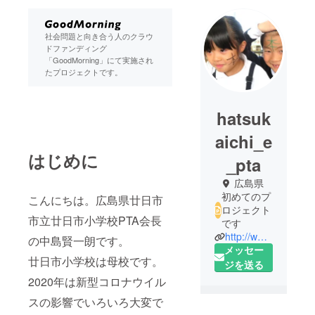
社会問題と向き合う人のクラウ
ドファンディング
「GoodMorning」にて実施され
たプロジェクトです。
hatsuk
aichi_e
はじめに
_pta
広島県
初めてのプ
こんにちは。広島県廿日市
ロジェクト
市立廿日市小学校PTA会長
です
http://www.hatsukaichi-edu.jp/hatsukaichi-e/
の中島賢一朗です。
メッセー
廿日市小学校は母校です。
ジを送る
2020年は新型コロナウイル
スの影響でいろいろ大変で