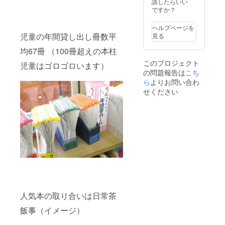
書籍価
談したらいい
格に
ですか？
よって
は1冊に
ヘルプページを
2名以上
児童の年間貸し出し冊数平
見る
のお名
前を記
均67冊 （100冊超えの本柱
名する
このプロジェクト
児童はゴロゴロいます）
ことも
の問題報告は
こち
ござい
ます。
ら
よりお問い合わ
あらか
せください
じめご
了承く
ださ
い。
人気本の取り合いは日常茶
飯事（イメージ）