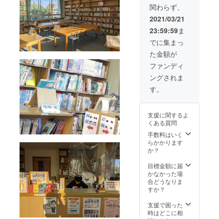
可（常
りが
ださ
関わらず、
識の範
な）」
い。
囲内で
の記入
2021/03/21
お願い
をお願
23:59:59
ま
しま
いしま
す） ※
す。お
でに集まっ
書籍価
届け先
た金額が
格に
情報
よって
（住所
ファンディ
は1冊に
等）は
ングされま
2名以上
頂きま
のお名
せん。
す。
前を記
例）廿
名する
日市太
ことも
郎（は
支援に関するよ
ござい
つかい
くある質問
ます。
ち たろ
あらか
う） ※
手数料はいく
じめご
匿名希
らかかります
了承く
望可 ※
か？
ださ
ニック
い。
ネーム
目標金額に届
可（常
かなかった場
識の範
合どうなりま
囲内で
すか？
お願い
しま
支援で困った
す） ※
時はどこに相