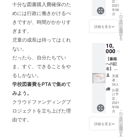
た書籍5
届け先
定：
しま
十分な図書購入費確保のた
冊の見
2021
情報
す） ※
年06
返し部
（住所
書籍価
めには行政に働きかけるべ
こ
月
分に支
等）は
の
格に
リ
援者の
頂きま
きですが、時間がかかりす
タ
よって
ー
お名前
せん。
ン
は1冊に
詳細を見る
を
ぎます。
を入れ
例）廿
選
2名以上
択
させて
日市太
す
のお名
る
児童の成長は待ってはくれ
いただ
郎（は
前を記
10,
きま
つかい
名する
ない。
す。備
000
ち たろ
ことも
円
考欄に
う） ※
ござい
だったら、自分たちでい
【書籍
「お名
匿名希
ます。
への記
前（ふ
望可 ※
ま、すぐ、できることをや
あらか
名】 1
りが
ニック
じめご
口
な）」
るしかない。
ネーム
了承く
支援
（10,00
の記入
可（常
ださ
者：
学校図書費をPTAで集めて
0円）に
をお願
識の範
34人
い。
つき、
いしま
囲内で
お届
みよう。
購入し
す。お
お願い
け予
た書籍
届け先
定：
しま
クラウドファンディングプ
10冊の
2021
情報
す） ※
年06
見返し
（住所
書籍価
ロジェクトを立ち上げた理
こ
月
部分に
等）は
の
格に
リ
支援者
頂きま
タ
由です。
よって
ー
のお名
せん。
ン
は1冊に
詳細を見る
を
前を入
例）廿
選
2名以上
択
れさせ
日市太
す
のお名
る