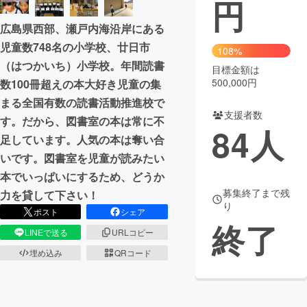
円
まちづくり・地域活性化
広島県西部、瀬戸内海沿岸にある
児童数748名の小学校、廿日市
108%
（はつかいち）小学校。年間読書
CAMPFIRE for Social Good
CAMPFIRE Creation
目標金額は
500,000円
数100冊超えの本大好き児童の集
CAMPFIREふるさと納税
machi-ya
コミュニティ
まる全国有数の読書活動推進校で
支援者数
す。だから、図書室の本は常に不
84
人
足しています。人気の本は奪い合
いです。図書室を児童が読みたい
本でいっぱいにするため、どうか
募集終了まで残
力を貸して下さい！
り
ポスト
シェア
終了
LINEで送る
URLコピー
埋め込み
QRコード