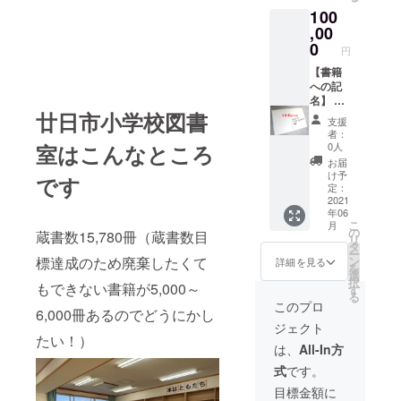
ていた
郎（は
前を記
100
だきま
つかい
名する
す。備
,00
ち たろ
ことも
考欄に
う） ※
0
ござい
円
「お名
匿名希
ます。
前（ふ
【書籍
望可 ※
あらか
りが
への記
ニック
じめご
な）」
名】 1
ネーム
了承く
廿日市小学校図書
の記入
口
可（常
ださ
支援
をお願
（100,0
識の範
い。
者：
いしま
00円）
囲内で
室はこんなところ
0人
す。お
につ
お願い
お届
届け先
き、購
しま
け予
です
情報
入した
す） ※
定：
（住所
書籍100
2021
書籍価
年06
等）は
冊の見
格に
こ
月
頂きま
返し部
よって
の
蔵書数15,780冊（蔵書数目
リ
せん。
分に支
は1冊に
タ
ー
例）廿
援者の
2名以上
標達成のため廃棄したくて
ン
詳細を見る
を
日市太
お名前
のお名
選
択
もできない書籍が5,000～
郎（は
を入れ
前を記
す
る
つかい
させて
名する
このプロ
6,000冊あるのでどうにかし
ち たろ
いただ
ことも
ジェクト
う） ※
きま
ござい
たい！）
匿名希
す。備
ます。
は、
All-In方
望可 ※
考欄に
あらか
式
です。
ニック
「お名
じめご
ネーム
前（ふ
了承く
目標金額に