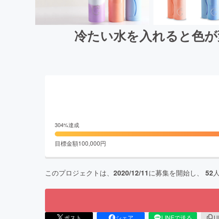
冷たい水を入れると色が
304
%達成
目標金額
100,000
円
このプロジェクトは、
2020/12/11
に募集を開始し、
52
ポスト
シェア
LINEで送る
U