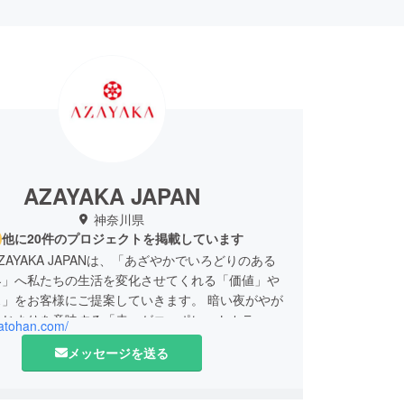
AZAYAKA JAPAN
神奈川県
他に20件のプロジェクトを掲載しています
ZAYAKA JAPANは、「あざやかでいろどりのある
界」へ私たちの生活を変化させてくれる「価値」や
ス」をお客様にご提案していきます。 暗い夜がやが
はじまりを意味する「赤」がコーポレートカラーで
katohan.com/
メッセージを送る