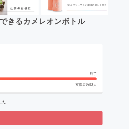
給できるカメレオンボトル
終了
支援者数
52
人
した