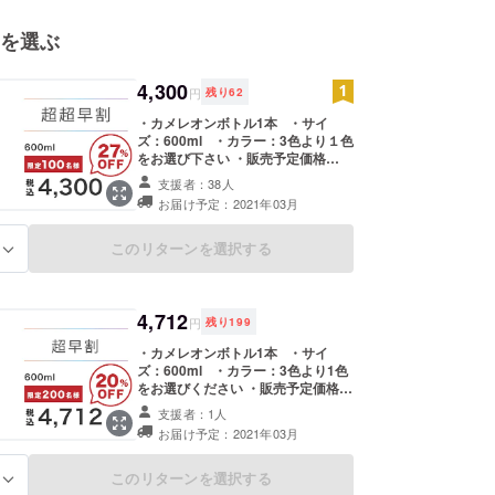
を選ぶ
4,300
円
残り
62
・カメレオンボトル1本 ・サイ
ズ：600ml ・カラー：3色より１色
をお選び下さい ・販売予定価格
5,890円の27%ＯＦＦ 【ご注意】 ※
支援者：38人
皆様のご支援により流通コストが圧
お届け予定：2021年03月
縮できた場合、正規販売価格が販売
予定価格より下がる可能性もありま
す。予めご了承下さい。 ※ご注文
このリターンを選択する
る
状況、使用部材の供給状況、製造工
程上の都合等により万一、出荷時期
が遅れる場合は早急にご連絡致しま
す。
4,712
円
残り
199
・カメレオンボトル1本 ・サイ
ズ：600ml ・カラー：3色より1色
をお選びください ・販売予定価格
5,890円の20%ＯＦＦ 【ご注意】 ※
支援者：1人
皆様のご支援により流通コストが圧
お届け予定：2021年03月
縮できた場合、正規販売価格が販売
予定価格より下がる可能性もありま
す。予めご了承下さい。 ※ご注文
このリターンを選択する
る
状況、使用部材の供給状況、製造工