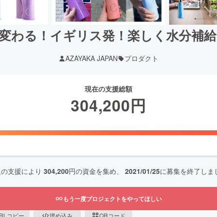
変わる！イギリス発！楽しく水分補
AZAYAKA JAPAN
プロダクト
現在の支援総額
304,200
円
人の支援により
304,200
円の資金を集め、
2021/01/25
に募集を終了しま
もう一度プロジェクトをやってほしい
RLコピー
埋め込み
QRコード