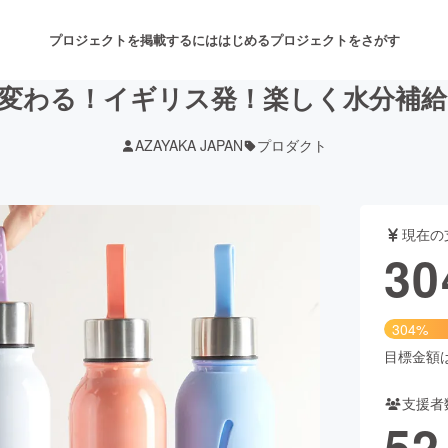
プロジェクトを掲載するには
はじめる
プロジェクトをさがす
変わる！イギリス発！楽しく水分補
AZAYAKA JAPAN
プロダクト
注目のリターン
注目の新着プロジェクト
募集終了が近いプロジェクト
も
現在の
音楽
舞台・パフォーマンス
30
ゲーム・サービス開発
フード・飲食店
304%
書籍・雑誌出版
アニメ・漫画
目標金額は1
支援者
チャレンジ
ビューティー・ヘルスケ
52