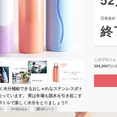
募集終
CAMPFIRE for Social Good
CAMPFIRE Creation
終
CAMPFIREふるさと納税
machi-ya
コミュニティ
このプロジェ
304,200
円の
しく水分補給できるおしゃれなステンレスボト
失っています。 実は冬場も脱水を引き起こす
トルで楽しく水分をとりましょう!!
ピー
埋め込み
QRコード