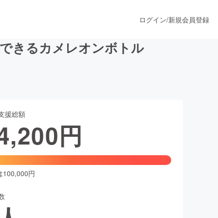
ログイン
/
新規会員登録
給できるカメレオンボトル
うすぐ公開されます
支援総額
プロダクト
4,200
円
ファッション
スポーツ
00,000円
数
ア
ソーシャルグッド
人