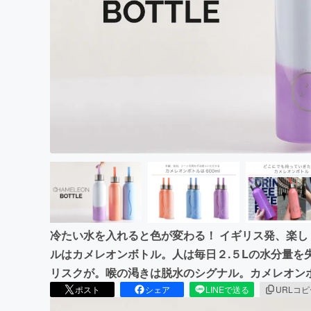
まちづくり・地域活性化
冷たい水を入れると色が変わる！ イギリス発、楽
ルはカメレオンボトル。人は毎日２.５Lの水分量を
リスクが。喉の渇きは脱水のシグナル。カメレオンボ
ポスト
シェア
LINEで送る
URLコ