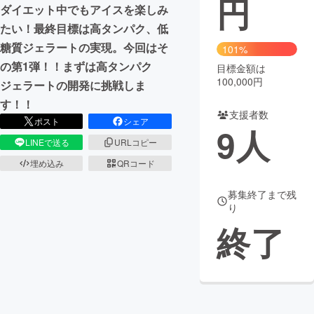
円
ダイエット中でもアイスを楽しみ
まちづくり・地域活性化
たい！最終目標は高タンパク、低
糖質ジェラートの実現。今回はそ
101%
の第1弾！！まずは高タンパク
目標金額は
CAMPFIRE for Social Good
CAMPFIRE Creation
100,000円
ジェラートの開発に挑戦しま
CAMPFIREふるさと納税
machi-ya
コミュニティ
す！！
支援者数
ポスト
シェア
9
人
LINEで送る
URLコピー
埋め込み
QRコード
募集終了まで残
り
終了