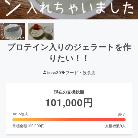
プロテイン入りのジェラートを作
りたい！！
boss30
フード・飲食店
現在の支援総額
101,000
円
終了
101
%達成
目標金額
100,000
円
支援者数
9
人