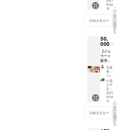
テイン
2021
年03
ジェ
こ
月
ラート
の
リ
試作品
タ
ー
12個を
ン
詳細を見る
を
提供さ
選
択
せてい
す
る
ただき
50,
ます。
アレル
000
円
ギー情
【ジェ
報：
ラート
乳、大
販売
豆 ※ヤ
コー
マト
支援
ス】プ
クール
者：
ロテイ
便での
1人
ンジェ
お届け
お届
ラート
になり
け予
試作品
ます。
定：
50個と
2021
年03
とも
こ
月
に、今
の
リ
後3年
タ
ー
間、当
ン
詳細を見る
を
店から
選
択
プロテ
す
る
イン