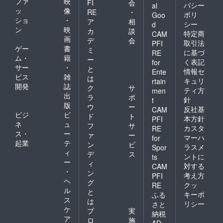
ファ
映
FI
会
バシー
al
ッ
像
RE
・
ポリ
Goo
ショ
・
ア
相
シー
d
ン
映
カ
談
特定商
CAM
画
デ
会
取引法
PFI
ゲー
書
ミ
に基づ
RE
ム・
籍
ー
く表記
for
サー
・
と
情報セ
Ente
ビス
雑
は
キュリ
rtain
開発
誌
ク
サ
ティ方
men
出
ラ
ポ
針
t
版
ウ
ー
反社基
CAM
ビジ
ビ
ド
ト
本方針
PFI
ネ
ュ
フ
サ
カスタ
RE
ス・
ー
ァ
ー
マーハ
for
起業
テ
ン
ビ
ラスメ
Spor
ィ
デ
ス
ントに
ts
ー
ィ
対する
CAM
・
ン
考え方
PFI
ヘ
グ
クッ
RE
ル
と
キーポ
ふる
ス
は
リシー
さと
ケ
プ
実
納税
ア
ロ
施