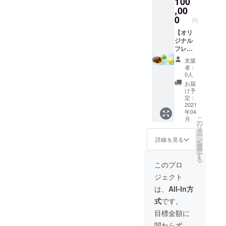
100
ジェ
ラート
,00
を卸売
0
円
特価(※)
で購
【オリ
入・販
ジナル
売でき
フレー
る権利
バー
支援
を提供
コー
者：
させて
ス】
0人
いただ
チョコ
お届
きま
レー
け予
す。（※
ト、抹
定：
卸売特
茶、ス
2021
年04
価は原
トロベ
こ
月
材料費
リー、
の
リ
等の都
信州り
タ
ー
合で変
んご、
ン
詳細を見る
を
動する
ブルー
選
択
場合が
ベリー
す
る
ありま
の中か
このプロ
す。）
ら、お
ジェクト
アレル
好みの
ギー情
フレー
は、
All-In方
報：
バー1種
式
です。
乳、大
類を試
豆 ※ヤ
作致し
目標金額に
マト
ます。
関わらず、