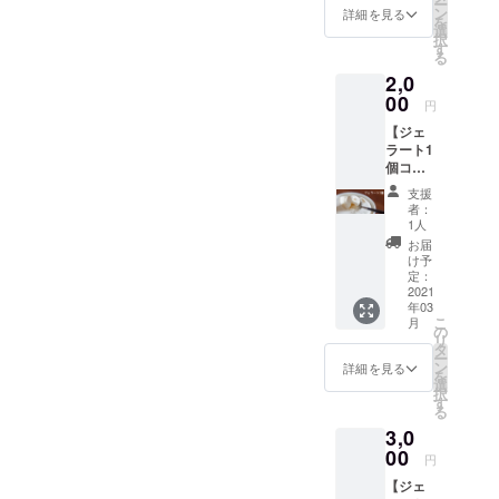
お客様の“ダ
ー
店にお
ン
詳細を見る
を
イエット中
越しい
選
択
ただけ
す
でアイスや
る
れば、
スイーツを
2,0
10分間
我慢してい
肩を無
00
円
料で揉
る。”という
【ジェ
ませて
お悩みをヒ
ラート1
いただ
個コー
きま
ントにプロ
ス】お
す。
支援
テイン入り
礼の
者：
の低糖質高
メール
1人
ととも
タンパクア
お届
に、プ
け予
イスの開発
ロテイ
定：
ンジェ
2021
を思いつき
年03
ラート
ました。
こ
月
試作品1
の
リ
個を提
タ
ー
供させ
ン
2022年は最
詳細を見る
を
ていた
選
終目標であ
択
だきま
す
る
るプロテイ
す。ア
3,0
レル
ンアイスの
ギー情
00
円
低糖質化に
報：
【ジェ
乳、大
チャレンジ