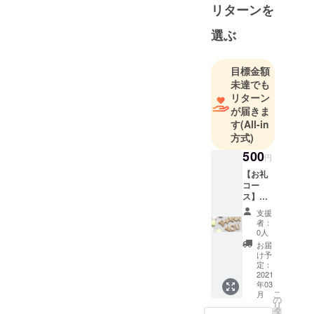
レスを軽減
リターンを
し、ご家族
選ぶ
皆様の笑顔
を作りたい
という思い
目標金額
で2019年に
未達でも
リターン
子供と通え
が届きま
るジムを創
す
(All-in
業しまし
方式)
た。ジムの
500
円
経営が軌道
【お礼
に乗った直
コー
後、コロナ
ス】感
ショックに
謝の
支援
メール
見舞われ売
者：
を送付
0人
上がゼロに
させて
お届
なり、打開
いただ
け予
きま
定：
策を模索し
す。ま
2021
ていたとこ
年03
た愛知
こ
月
県碧南
ろ、ジムの
の
リ
市のお
タ