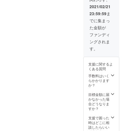
クール
完成し
便での
た試作
2021/02/21
お届け
品25個
23:59:59
ま
になり
を提供
ます。
させて
でに集まっ
いただ
た金額が
きま
す。備
ファンディ
考欄に
ングされま
ご希望
のフ
す。
レー
バーを
ご記入
支援に関するよ
くださ
くある質問
い。
手数料はいく
らかかります
か？
目標金額に届
かなかった場
合どうなりま
すか？
支援で困った
時はどこに相
談したらいい