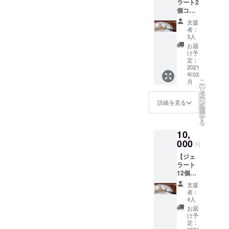
ラート2
豆 ※ヤ
します。
個コー
マト
“食後のアイ
ス】お
クール
支援
礼の
便での
スが1日のご
者：
メール
お届け
3人
褒美だけ
ととも
になり
お届
にプロ
ど、ダイ
ます。
け予
テイン
定：
エット中で
ジェ
2021
罪悪感があ
年03
ラート
こ
月
試作品2
の
る。”
リ
個を提
タ
そんな皆様
ー
供させ
ン
詳細を見る
を
に食後のア
ていた
選
択
だきま
す
イスを100％
る
す。ア
楽しんでい
10,
レル
ギー情
000
ただけるよ
円
報：
う、頑張り
【ジェ
乳、大
ますので応
ラート
豆 ※ヤ
12個
マト
援よろしく
コー
クール
支援
お願いいた
ス】お
便での
者：
礼の
します！
お届け
4人
メール
になり
お届
ととも
ます。
け予
にプロ
定：