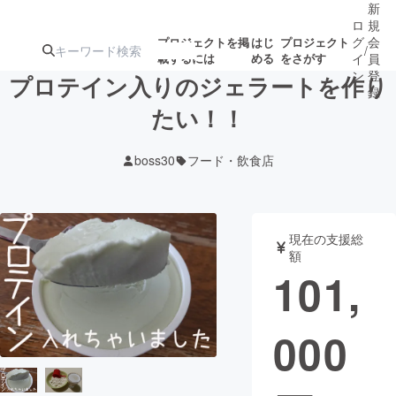
新
ロ
規
グ
会
プロジェクトを掲
はじ
プロジェクト
/
載するには
める
をさがす
イ
員
ン
登
プロテイン入りのジェラートを作り
録
たい！！
人気のプロ
注目のリ
注目の新着プロ
募集終了が近いプ
もうすぐ公開
boss30
フード・飲食店
ジェクト
ターン
ジェクト
ロジェクト
されます
アート・写真
音楽
現在の支援総
額
101,
テクノロジー・ガジェット
ゲーム・サ
000
映像・映画
書籍・雑誌
ビジネス・起業
チャレンジ