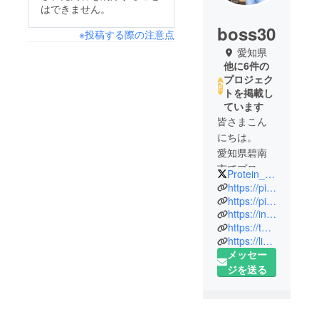
はできません。
boss30
※投稿する際の注意点
愛知県
他に6件の
プロジェク
トを掲載し
ています
皆さまこん
にちは。
愛知県碧南
市でプロテ
Protein_Ice_jp
インアイス
https://piste.base.shop
を販売して
https://piste-i.com
https://instagram.com/protein_ice.jp?igshid=YmMyMTA2M2Y=
いる石川で
https://twitter.com/protein_ice_jp?s=21&t=uNvCRKV7_CU0j0WxE3Dpkg
す。
https://lin.ee/bYfQfDIP
子育て世代
メッセー
の皆様を笑
ジを送る
顔にした
い。子育て
世代のスト