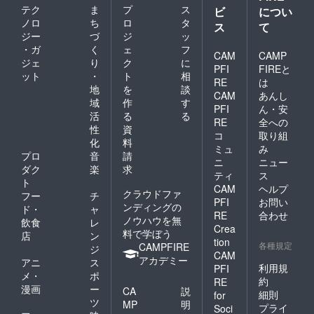
テク
ま
プ
ス
ビ
につい
ノロ
ち
ロ
タ
ス
て
ジー
づ
ジ
ッ
・ガ
く
ェ
フ
CAM
CAMP
ジェ
り
ク
に
PFI
FIREと
ット
・
ト
相
RE
は
地
を
談
CAM
あんし
域
作
す
PFI
ん・安
活
る
る
RE
全への
性
資
コ
取り組
化
料
ミュ
み
プロ
音
請
ニ
ニュー
ダク
楽
求
ティ
ス
ト
CAM
ヘルプ
クラウドファ
フー
チ
PFI
お問い
ンディングの
ド・
ャ
RE
合わせ
ノウハウを無
飲食
レ
Crea
料で学ぼう
店
ン
tion
各種規定
CAMPFIRE
ジ
CAM
アカデミー
アニ
ス
利用規
PFI
メ・
ポ
約
RE
漫画
ー
CA
説
細則
for
ツ
MP
明
プライ
Soci