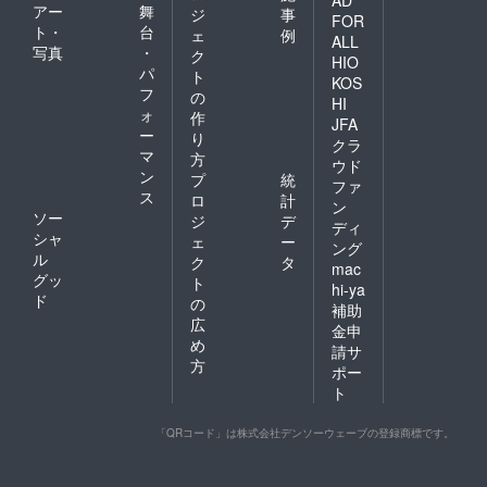
AD
アー
舞
ジ
事
FOR
ト・
台
ェ
例
ALL
写真
・
ク
HIO
パ
ト
KOS
フ
の
HI
ォ
作
JFA
ー
り
クラ
マ
方
ウド
ン
プ
統
ファ
ス
ロ
計
ン
ソー
ジ
デ
ディ
シャ
ェ
ー
ング
ル
ク
タ
mac
グッ
ト
hi-ya
ド
の
補助
広
金申
め
請サ
方
ポー
ト
「QRコード」は株式会社デンソーウェーブの登録商標です。