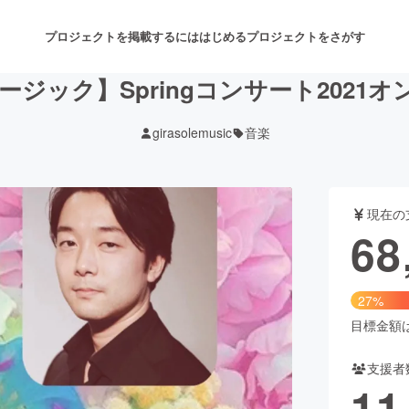
プロジェクトを掲載するには
はじめる
プロジェクトをさがす
ジック】Springコンサート2021
girasolemusic
音楽
注目のリターン
注目の新着プロジェクト
募集終了が近いプロジェクト
も
現在の
音楽
舞台・パフォーマンス
68
ゲーム・サービス開発
フード・飲食店
27%
書籍・雑誌出版
アニメ・漫画
目標金額は2
支援者
チャレンジ
ビューティー・ヘルスケ
11