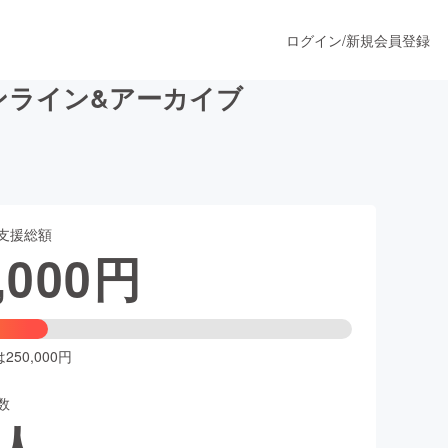
ログイン
/
新規会員登録
オンライン&アーカイブ
うすぐ公開されます
支援総額
プロダクト
,000
円
ファッション
スポーツ
50,000円
数
ア
ソーシャルグッド
人