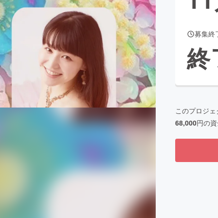
募集終
CAMPFIRE for Social Good
CAMPFIRE Creation
終
CAMPFIREふるさと納税
machi-ya
コミュニティ
このプロジェ
68,000
円の資