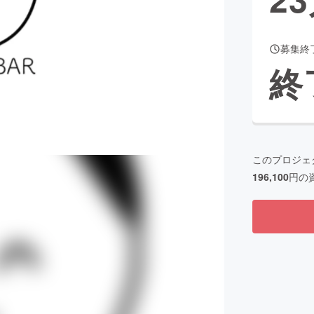
募集終
CAMPFIRE for Social Good
CAMPFIRE Creation
終
CAMPFIREふるさと納税
machi-ya
コミュニティ
このプロジェ
196,100
円の