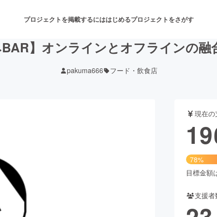
プロジェクトを掲載するには
はじめる
プロジェクトをさがす
ク呑みBAR】オンラインとオフラインの
pakuma666
フード・飲食店
注目のリターン
注目の新着プロジェクト
募集終了が近いプロジェクト
も
現在の
音楽
舞台・パフォーマンス
19
ゲーム・サービス開発
フード・飲食店
78%
書籍・雑誌出版
アニメ・漫画
目標金額は2
支援者
チャレンジ
ビューティー・ヘルスケ
23