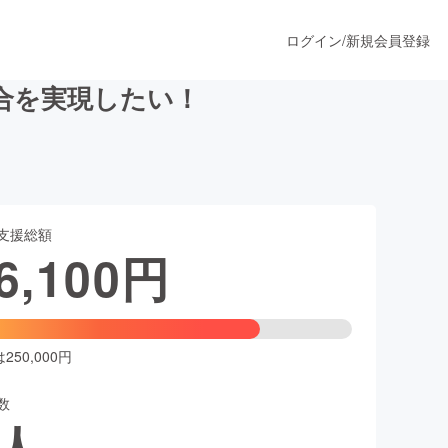
ログイン
/
新規会員登録
融合を実現したい！
うすぐ公開されます
支援総額
プロダクト
6,100
円
ファッション
スポーツ
50,000円
数
ア
ソーシャルグッド
人