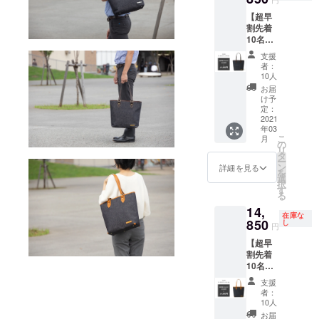
カ
可能性
【超早
ラー：
がござ
割先着
ダーク
いま
10名
ネイ
す。ご
様】 ・
ビー×ブ
了承下
支援
トート
ラック
さい。
者：
バッグ
※仕様・
10人
【定価
デザイ
お届
の
ンが多
け予
25％OF
少変更
定：
F】 １
2021
になる
年03
個 ●一
可能性
こ
月
般販売
がござ
の
リ
予定価
いま
タ
ー
格
す。 ※
ン
詳細を見る
を
19,800
生産状
選
択
円（税
況によ
す
る
込）の
り、商
14,
商品で
品のお
在庫な
す。 ●
850
届けが
し
円
カ
遅れる
【超早
ラー：
可能性
割先着
ダーク
がござ
10名
ネイ
いま
様】 ・
ビー×ブ
す。ご
支援
トート
ラウン
了承下
者：
バッグ
※仕様・
さい。
10人
【定価
デザイ
お届