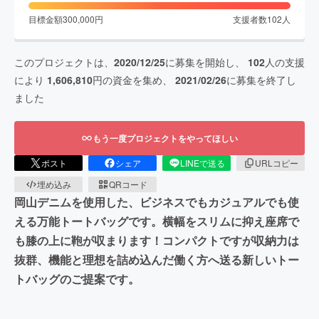
目標金額
300,000
円
支援者数
102
人
このプロジェクトは、
2020/12/25
に募集を開始し、
102
人の支援
により
1,606,810
円の資金を集め、
2021/02/26
に募集を終了し
ました
もう一度プロジェクトをやってほしい
ポスト
シェア
LINEで送る
URLコピー
埋め込み
QRコード
岡山デニムを使用した、ビジネスでもカジュアルでも使
える万能トートバッグです。横幅をスリムに抑え座席で
も膝の上に鞄が収まります！コンパクトですが収納力は
抜群、機能と理想を詰め込んだ働く方へ送る新しいトー
トバッグのご提案です。