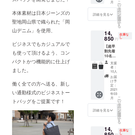
こ
月
予定価
いま
の
リ
格
す。 ※
タ
ー
本体素材は日本ジーンズの
19,800
生産状
ン
詳細を見る
を
円（税
況によ
選
聖地岡山県で織られた「岡
択
込）の
り、商
す
る
商品で
品のお
山デニム」を使用、
14,
す。 ●
届けが
在庫な
カ
850
遅れる
し
円
ラー：
可能性
ビジネスでもカジュアルで
【超早
ダーク
がござ
割先着
ネイ
も使って頂けるよう、コン
いま
10名
ビー×
す。ご
パクトかつ機能的に仕上げ
様】 ・
キャメ
了承下
支援
トート
ル ※仕
さい。
者：
ました。
バッグ
様・デ
10人
【定価
ザイン
お届
の
が多少
け予
働く全ての方へ送る、新し
25％OF
変更に
定：
F】 １
2021
なる可
い通勤様式のビジネストー
年03
個 ●一
能性が
こ
月
般販売
ござい
の
トバッグをご提案です！
リ
予定価
ます。
タ
ー
格
※生産状
ン
詳細を見る
を
19,800
況によ
選
択
円（税
り、商
す
る
込）の
品のお
14,
商品で
届けが
在庫な
す。 ●
850
遅れる
し
円