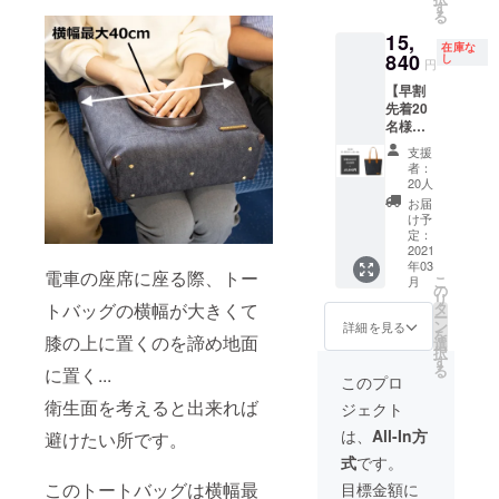
込）の
況によ
す
る
商品で
り、商
15,
す。 ●
品のお
在庫な
カ
840
届けが
し
円
ラー：
遅れる
【早割
ダーク
可能性
先着20
ネイ
がござ
名様】
ビー×ブ
いま
・トー
ラウン
す。ご
支援
トバッ
※仕様・
了承下
者：
グ【定
デザイ
さい。
20人
価の
ンが多
お届
20％OF
少変更
け予
F】 １
になる
定：
個 ●一
2021
可能性
年03
般販売
がござ
電車の座席に座る際、トー
こ
月
予定価
いま
の
リ
格
す。 ※
トバッグの横幅が大きくて
タ
ー
19,800
生産状
ン
詳細を見る
を
膝の上に置くのを諦め地面
円（税
況によ
選
択
込）の
り、商
す
る
に置く...
商品で
品のお
このプロ
す。 ●
届けが
衛生面を考えると出来れば
ジェクト
カ
遅れる
ラー：
可能性
は、
All-In方
避けたい所です。
ダーク
がござ
式
です。
ネイ
いま
ビー×
す。ご
このトートバッグは横幅最
目標金額に