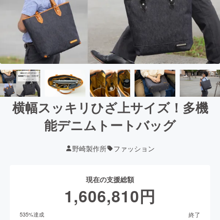
横幅スッキリひざ上サイズ！多機
能デニムトートバッグ
野崎製作所
ファッション
現在の支援総額
1,606,810
円
終了
535
%達成