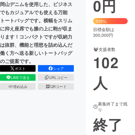
0
円
岡山デニムを使用した、ビジネス
まちづくり・地域活性化
でもカジュアルでも使える万能
トートバッグです。横幅をスリム
535%
に抑え座席でも膝の上に鞄が収ま
目標金額は
CAMPFIRE for Social Good
CAMPFIRE Creation
300,000円
ります！コンパクトですが収納力
CAMPFIREふるさと納税
machi-ya
コミュニティ
は抜群、機能と理想を詰め込んだ
支援者数
働く方へ送る新しいトートバッグ
102
のご提案です。
ポスト
シェア
人
LINEで送る
URLコピー
埋め込み
QRコード
募集終了まで残
り
終了