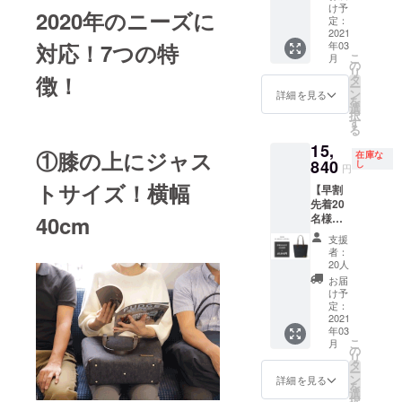
の
ンが多
け予
2020年のニーズに
25％OF
少変更
定：
F】 １
2021
になる
対応！7つの特
年03
個 ●一
可能性
こ
月
般販売
がござ
の
リ
予定価
徴！
いま
タ
ー
格
す。 ※
ン
詳細を見る
を
19,800
生産状
選
択
円（税
況によ
す
る
込）の
り、商
15,
商品で
品のお
①膝の上にジャス
在庫な
す。 ●
840
届けが
し
円
カ
遅れる
トサイズ！横幅
【早割
ラー：
可能性
先着20
ダーク
がござ
40cm
名様】
ネイ
いま
・トー
ビー×
す。ご
支援
トバッ
キャメ
了承下
者：
グ【定
ル ※仕
さい。
20人
価の
様・デ
お届
20％OF
ザイン
け予
F】 １
が多少
定：
個 ●一
2021
変更に
年03
般販売
なる可
こ
月
予定価
能性が
の
リ
格
ござい
タ
ー
19,800
ます。
ン
詳細を見る
を
円（税
※生産状
選
択