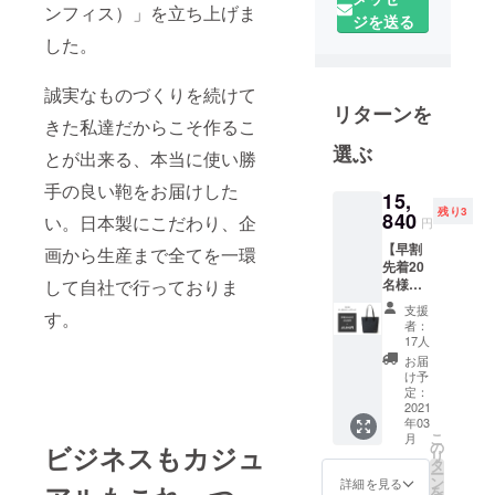
スバッグ、
ンフィス）」を立ち上げま
ジを送る
カジュアル
した。
バッグなど
を多数手掛
誠実なものづくりを続けて
けておりま
リターンを
きた私達だからこそ作るこ
す。
選ぶ
とが出来る、本当に使い勝
平成17年に
手の良い鞄をお届けした
は法人化す
15,
残り3
840
い。日本製にこだわり、企
るとともに
円
オリジナル
【早割
画から生産まで全てを一環
先着20
ブランドの
して自社で行っておりま
名様】
構想を練り
・トー
支援
す。
始め、平成
トバッ
者：
グ【定
17人
22年3月の
価の
お届
ホームペー
20％OF
け予
F】 １
ジ開設と同
定：
個 ●一
2021
時に
年03
般販売
こ
月
「INNFITH
予定価
の
ビジネスもカジュ
リ
格
」を立ち上
タ
ー
19,800
ン
詳細を見る
げました。
を