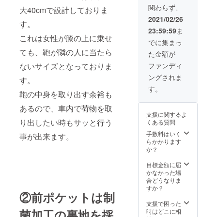
キャメ
了承下
関わらず、
ル ※仕
大40cmで設計しておりま
さい。
様・デ
2021/02/26
す。
ザイン
23:59:59
ま
が多少
これは女性が膝の上に乗せ
変更に
でに集まっ
なる可
ても、鞄が隣の人に当たら
た金額が
能性が
ござい
ないサイズとなっておりま
ファンディ
ます。
ングされま
※生産状
す。
況によ
す。
鞄の中身を取り出す余裕も
り、商
品のお
あるので、車内で荷物を取
届けが
支援に関するよ
遅れる
り出したい時もサッと行う
くある質問
可能性
がござ
手数料はいく
事が出来ます。
いま
らかかります
す。ご
か？
了承下
さい。
目標金額に届
かなかった場
合どうなりま
すか？
②前ポケットは制
支援で困った
菌加工の裏地を採
時はどこに相