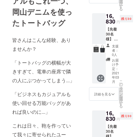
アルもこれ一つ、
円（税
選
択
込）の
す
る
岡山デニムを使っ
商品で
「INNFITH
16,
す。 ●
とは」
残り30
カ
たトートバッグ
830
円
ラー：
1965年より
【先着
ダーク
バッグ工房
30名
ネイ
を営んでき
様】 ・
皆さんはこんな経験、あり
ビー×ブ
トート
ラック
た野崎製作
支援
ませんか？
バッグ
※仕様・
者：
所がリリー
【定価
デザイ
0人
の
スしたファ
ンが多
お届
「トートバッグの横幅が大
15％OF
少変更
け予
クトリーブ
F】 １
になる
定：
きすぎて、電車の座席で隣
ランド。長
個 ●一
2021
可能性
年03
般販売
がござ
年培った技
の人にぶつかってしまう...」
こ
月
予定価
いま
の
術に加え、
リ
格
す。 ※
タ
ー
時代の感性
19,800
「ビジネスもカジュアルも
生産状
ン
詳細を見る
を
円（税
況によ
選
を取り込ん
択
使い回せる万能バッグがあ
込）の
り、商
す
だこだわり
る
商品で
品のお
れば良いのに...」
16,
す。 ●
のあるジャ
届けが
残り30
カ
830
遅れる
パンスピ
円
ラー：
可能性
これは日々、鞄を作ってい
リットを表
【先着
ダーク
がござ
30名
ネイ
いま
現してい
て我々に寄せられたユー
様】 ・
ビー×ブ