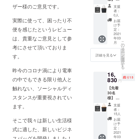
す。ご
る。進化す
トート
ラック
了承下
ザー様のご意見です。
支援
バッグ
るスタイル
※仕様・
さい。
者：
【定価
デザイ
0人
は様々なシ
の
実際に使って、困ったり不
ンが多
お届
チュエー
15％OF
少変更
け予
便を感じたというレビュー
F】 １
になる
定：
ションで存
個 ●一
2021
可能性
在感を放
は、貴重なご意見として参
年03
般販売
がござ
こ
月
つ。それが
予定価
いま
の
考にさせて頂いておりま
リ
格
す。 ※
タ
INNFITHで
ー
19,800
生産状
ン
詳細を見る
す。
す。
を
円（税
況によ
選
択
込）の
り、商
す
る
商品で
品のお
昨今のコロナ渦により電車
16,
す。 ●
届けが
残り15
の中でもできる限り他人と
カ
830
遅れる
円
ラー：
可能性
触れない、ソーシャルディ
【先着
ダーク
がござ
30名
ネイ
いま
スタンスが重要視されてい
様】 ・
ビー×ブ
す。ご
トート
ラウン
了承下
支援
ます。
バッグ
※仕様・
さい。
者：
【定価
デザイ
15人
の
ンが多
そこで我々は新しい生活様
お届
15％OF
少変更
け予
F】 １
になる
定：
式に適した、新しいビジネ
個 ●一
2021
可能性
年03
スバッグを開発しました！
般販売
がござ