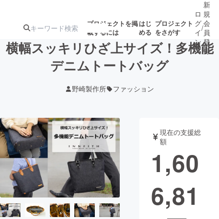
新
ロ
規
グ
会
プロジェクトを掲
はじ
プロジェクト
/
載するには
める
をさがす
イ
員
ン
登
横幅スッキリひざ上サイズ！多機能
録
デニムトートバッグ
人気のプロ
注目のリ
注目の新着プロ
募集終了が近いプ
もうすぐ公開
野崎製作所
ファッション
ジェクト
ターン
ジェクト
ロジェクト
されます
アート・写真
音楽
現在の支援総
額
1,60
テクノロジー・ガジェット
ゲーム・サ
6,81
映像・映画
書籍・雑誌
ビジネス・起業
チャレンジ