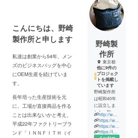
こんにちは、野崎
製作所と申します
野崎製
作所
私達は創業から54年、メン
東京都
ズのビジネスバッグを中心
他に9件の
プロジェク
にOEM生産を続けていま
トを掲載し
す。
ています
野崎製作所
長年培った生産技術を元
は昭和40年
に設立しま
に、工場が直接商品を作る
した。鞄問
http://www.nozakibag.jp/
ことは出来ないかと考え、
屋のOEM製
https://www.facebook.com/innfith/
平成22年ファクトリーブラ
品を中心
https://www.instagram.com/innfith_jp/
https://twitter.com/innfith_jp
ンド「ＩＮＮＦＩＴＨ（イ
に、ビジネ
メッセー