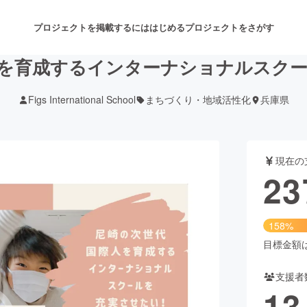
プロジェクトを掲載するには
はじめる
プロジェクトをさがす
を育成するインターナショナルスク
Figs International School
まちづくり・地域活性化
兵庫県
注目のリターン
注目の新着プロジェクト
募集終了が近いプロジェクト
も
現在の
音楽
舞台・パフォーマンス
23
ゲーム・サービス開発
フード・飲食店
158%
書籍・雑誌出版
アニメ・漫画
目標金額は1
支援者
チャレンジ
ビューティー・ヘルスケ
13