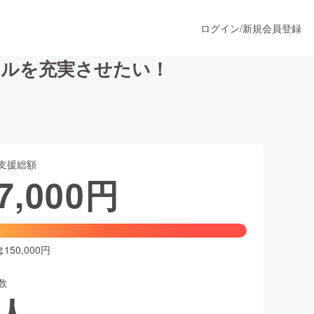
ログイン
/
新規会員登録
ールを充実させたい！
うすぐ公開されます
支援総額
プロダクト
7,000
円
ファッション
スポーツ
50,000円
数
ア
ソーシャルグッド
人