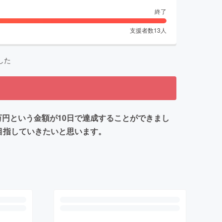
終了
支援者数
13
人
した
万円という金額が10日で達成することができまし
目指していきたいと思います。