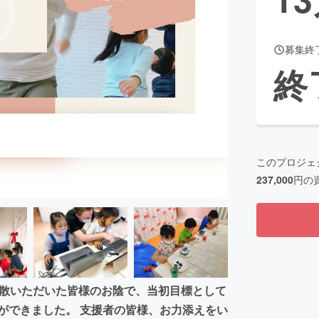
募集終
CAMPFIRE for Social Good
CAMPFIRE Creation
終
CAMPFIREふるさと納税
machi-ya
コミュニティ
このプロジェ
237,000
円の
拡散いただいた皆様のお陰で、当初目標として
とができました。 支援者の皆様、お力添えをい