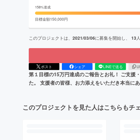
158
%達成
目標金額
150,000
円
このプロジェクトは、
2021/03/06
に募集を開始し、
13
ポスト
シェア
LINEで送る
U
第１目標の15万円達成のご報告とお礼！ ご支援
た。 支援者の皆様、お力添えをいただき本当にあ
このプロジェクトを見た人はこちらもチ