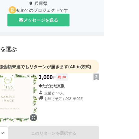
兵庫県
初めてのプロジェクトです
メッセージを送る
を選ぶ
標金額未達でもリターンが届きます
(All-in方式)
3,000
円
残り
8
◆ただただ支援
支援者：2人
お届け予定：2021年05月
このリターンを選択する
る