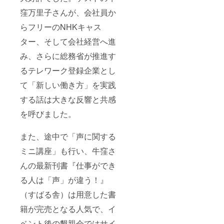
学長）
潤との
窪万里子さんが、会社員か
③石井
ランチ
めぐみ
会食）
らフリーのNHKキャス
さん
①牛窪
（女優･
万里子
ター、そして会社経営へ進
国立市
さん
議会議
（元
み、さらに総務省が推進す
員）④
NHK
城村典
キャス
るテレワーク登録企業とし
子さん
ター）
て「新しい働き方」を実践
（書籍
②三宅
編集
哲之さ
する話は大きな反響と共感
者）⑤
ん（起
上杉惠
業ス
を呼びました。
理子さ
クール
ん（和
のフ
装イ
リー
また、途中で「声に関する
メージ
エー
コンサ
ジェン
ミニ講座」も行い、牛窪さ
ルタン
トアカ
ト）
デミー
んの最新刊書『仕事ができ
学長）
る人は「声」が違う！』
③石井
めぐみ
（すばる舎）は用意した書
さん
（女優･
籍が完売となる人気で、イ
国立市
議会議
ベント後の懇親会ではサイ