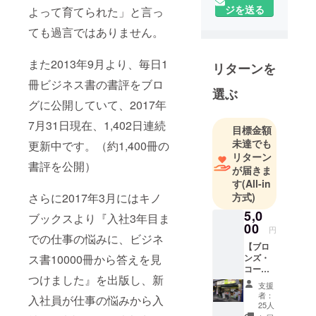
ジを送る
よって育てられた」と言っ
政治経済学
部卒、日本
ても過言ではありません。
興業銀行に
22年勤務し
また2013年9月より、毎日1
リターンを
た後、新銀
冊ビジネス書の書評をブロ
行東京の創
選ぶ
グに公開していて、2017年
業メンバー
に。人材関
7月31日現在、1,402日連続
目標金額
連会社、グ
未達でも
更新中です。（約1,400冊の
ローバル製
リターン
書評を公開）
造業で経営
が届きま
幹部として
す
(All-in
さらに2017年3月にはキノ
方式)
活躍の後、
2015年より
5,0
ブックスより『入社3年目ま
00
フリーとな
円
での仕事の悩みに、ビジネ
り、ビジネ
【ブロ
ス書10000冊から答えを見
ンズ・
ス開拓アド
コー
バイザー、
つけました』を出版し、新
ス】
支援
研修講師、
１．イ
者：
入社員が仕事の悩みから入
ベント
ブロガー。
25人
（3,000