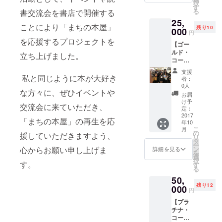
択
無料参
ス）を1
す
後10年で955
る
書交流会を書店で開催する
加券（2
冊謹呈
25,
点と自己最
回分）
（1,404
ことにより「まちの本屋」
残り10
２．大
000
円相
高を更新。
円
杉潤著
当、希
を応援するプロジェクトを
ハワイ情報
【ゴー
『入社3
望者に
ルド・
年目ま
を毎日つぶ
著者サ
立ち上げました。
コー
での仕
イン）
やくツイッ
ス】
事の悩
支援
ターはフォ
１．イ
私と同じように本が大好き
みに、
者：
ベント
ビジネ
0人
ロワー31万
な方々に、ぜひイベントや
（3,000
ス書
お届
人。
円相
10000
け予
交流会に来ていただき、
当）ま
冊から
定：
たは読
2017
答えを
「まちの本屋」の再生を応
年10
書交流
見つけ
こ
月
会
まし
の
援していただきますよう、
リ
（2,000
た』
タ
ー
円相
（キノ
心からお願い申し上げま
ン
詳細を見る
を
当）の
ブック
選
択
す。
無料参
ス）を2
す
る
加券（2
冊謹呈
50,
回分）
（2,808
残り12
２．大
000
円相
円
杉潤著
当、希
【プラ
『入社3
望者に
チナ・
年目ま
著者サ
コー
での仕
イン）