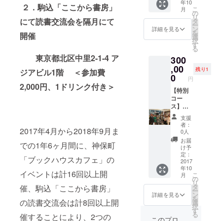
年10
まし
たは読
円相
２．駒込「ここから書房」
こ
月
た』
書交流
当）
の
リ
（キノ
会
にて読書交流会を隔月にて
タ
ー
ブック
（2,000
ン
詳細を見る
を
開催
ス）を3
円相
選
択
冊謹呈
当）の
す
る
（4,212
無料参
東京都北区中里2-1-4 ア
300
円相
加券
当、希
（10回
,00
残り1
ジアビル1階 ＜参加費
望者に
分）
0
円
著者サ
２．大
2,000円、1ドリンク付き＞
イン）
杉潤著
【特別
３．大
『入社3
コー
杉潤の
年目ま
ス】
「個別
での仕
１．イ
支援
キャリ
事の悩
ベント
者：
2017年4月から2018年9月ま
ア相談
みに、
（3,000
0人
90分」
ビジネ
円相
お届
での1年6ヶ月間に、神保町
（コー
ス書
当）ま
け予
チング
10000
たは読
定：
「ブックハウスカフェ」の
21,000
冊から
書交流
2017
年10
円相
答えを
会
イベントは計16回以上開
こ
月
当）
見つけ
（2,000
の
リ
４．起
まし
円相
タ
催、駒込「ここから書房」
ー
業や出
た』
当）の
ン
詳細を見る
を
版に関
（キノ
無料参
の読書交流会は計8回以上開
選
択
するワ
ブック
加券
す
る
催することにより、2つの
ンポイ
ス）を
（10回
このプロ