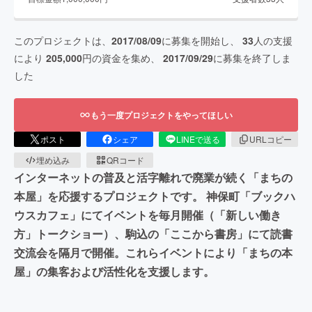
このプロジェクトは、
2017/08/09
に募集を開始し、
33
人の支援
により
205,000
円の資金を集め、
2017/09/29
に募集を終了しま
した
もう一度プロジェクトをやってほしい
ポスト
シェア
LINEで送る
URLコピー
埋め込み
QRコード
インターネットの普及と活字離れで廃業が続く「まちの
本屋」を応援するプロジェクトです。 神保町「ブックハ
ウスカフェ」にてイベントを毎月開催（「新しい働き
方」トークショー）、駒込の「ここから書房」にて読書
交流会を隔月で開催。これらイベントにより「まちの本
屋」の集客および活性化を支援します。