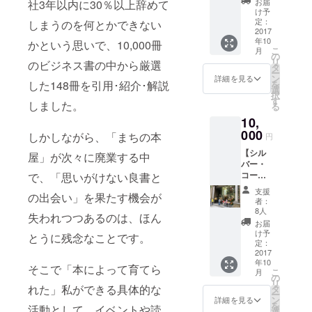
お届
社3年以内に30％以上辞めて
年間300冊の
円相
け予
多読を35年
当）ま
定：
しまうのを何とかできない
たは読
2017
間継続して
年10
書交流
かという思いで、10,000冊
こ
ビジネス書
月
会
の
リ
のビジネス書の中から厳選
（2,000
10000冊を読
タ
ー
円相
ン
詳細を見る
破。2014年9
した148冊を引用･紹介･解説
を
当）の
選
択
月より毎日1
無料参
す
しました。
る
加券（1
冊、ビジネ
10,
回分）
ス書の書評
２．大
000
しかしながら、「まちの本
円
をブログに
杉潤著
【シル
『入社3
屋」が次々に廃業する中
て公開中
バー・
年目ま
（約1,400
コー
で、「思いがけない良書と
での仕
ス】
事の悩
冊）。
支援
の出会い」を果たす機会が
１．イ
みに、
者：
44歳で初挑
ベント
ビジネ
8人
失われつつあるのは、ほん
戦した
（3,000
ス書
お届
円相
10000
け予
TOEICでは
とうに残念なことです。
当）ま
冊から
定：
500点未満か
たは読
2017
答えを
年10
書交流
らビジネス
見つけ
そこで「本によって育てら
こ
月
会
まし
の
書の多読に
リ
（2,000
れた」私ができる具体的な
た』
タ
ー
より1年で
円相
（キノ
ン
詳細を見る
を
活動として、イベントや読
当）の
ブック
選
875点、その