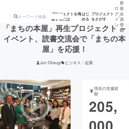
新
ロ
規
グ
会
プロジェクトを掲
はじ
プロジェクト
/
載するには
める
をさがす
イ
員
ン
登
「まちの本屋」再生プロジェクト ～
録
イベント、読書交流会で「まちの本
屋」を応援！
人気のプロ
注目のリ
注目の新着プロ
募集終了が近いプ
もうすぐ公開
ジェクト
ターン
ジェクト
ロジェクト
されます
Jun Ohsugi
ビジネス・起業
アート・写真
音楽
現在の支援総
テクノロジー・ガジェット
ゲーム・サ
額
205,
映像・映画
書籍・雑誌
000
ビジネス・起業
チャレンジ