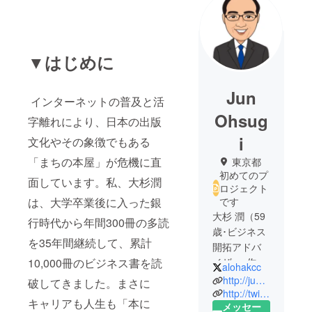
▼はじめに
Jun
インターネットの普及と活
Ohsug
字離れにより、日本の出版
i
文化やその象徴でもある
「まちの本屋」が危機に直
東京都
初めてのプ
面しています。私、大杉潤
ロジェクト
は、大学卒業後に入った銀
です
大杉 潤（59
行時代から年間300冊の多読
歳･ビジネス
を35年間継続して、累計
開拓アドバ
10,000冊のビジネス書を読
イザー･作
alohakcc
家･書評ブロ
http://jun-ohsugi.com/
破してきました。まさに
ガー）
http://twilog.org/alohakcc/desc
キャリアも人生も「本に
メッセー
早稲田大学