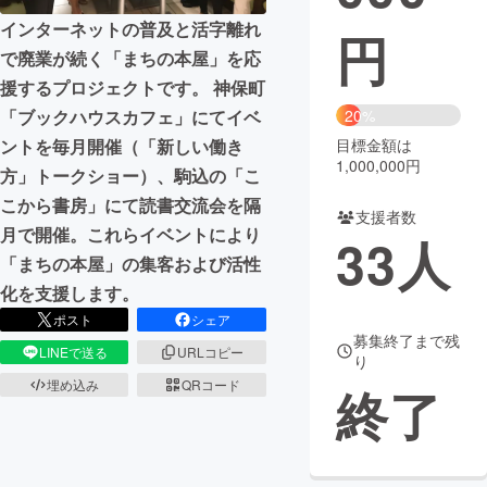
インターネットの普及と活字離れ
円
まちづくり・地域活性化
で廃業が続く「まちの本屋」を応
援するプロジェクトです。 神保町
CAMPFIRE for Social Good
CAMPFIRE Creation
「ブックハウスカフェ」にてイベ
20%
CAMPFIREふるさと納税
machi-ya
コミュニティ
ントを毎月開催（「新しい働き
目標金額は
1,000,000円
方」トークショー）、駒込の「こ
こから書房」にて読書交流会を隔
支援者数
月で開催。これらイベントにより
33
人
「まちの本屋」の集客および活性
化を支援します。
ポスト
シェア
募集終了まで残
LINEで送る
URLコピー
り
埋め込み
QRコード
終了