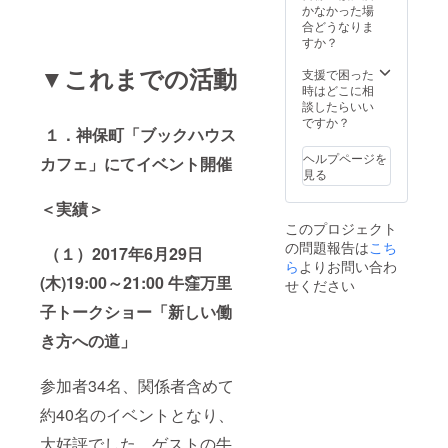
リー
会食へ
杉潤の
かなかった場
エー
の無料
個人コ
合どうなりま
ジェン
招待
ンサル
すか？
トアカ
（次の
ティン
▼これまでの活動
デミー
５名よ
グ3ヶ月
支援で困った
学長）
り選択
（3ヶ月
時はどこに相
③石井
＋大杉
特別
談したらいい
めぐみ
潤との
コース
ですか？
１．神保町「ブックハウス
さん
ランチ
240,000
（女優･
会食）
円相
ヘルプページを
カフェ」にてイベント開催
国立市
①牛窪
当）
見る
議会議
万里子
４．起
員）④
さん
業や出
＜実績＞
城村典
（元
版に関
このプロジェクト
子さん
NHK
するワ
の問題報告は
こち
（書籍
キャス
ンポイ
（１）2017年6月29日
編集
ター）
ント･ア
ら
よりお問い合わ
者）⑤
②三宅
ドバイ
(木)19:00～21:00 牛窪万里
せください
上杉惠
哲之さ
スがも
子トークショー「新しい働
理子さ
ん（起
らえる
ん（和
業ス
ランチ
き方への道」
装イ
クール
会食へ
メージ
のフ
の無料
コンサ
リー
招待
参加者34名、関係者含めて
ルタン
エー
（次の
ト）
ジェン
５名よ
約40名のイベントとなり、
トアカ
り選択
デミー
＋大杉
大好評でした。ゲストの牛