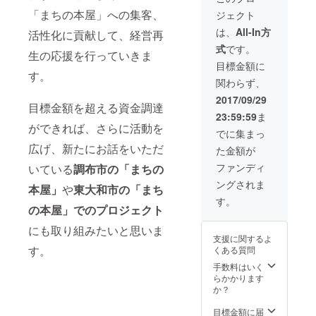
ント･ア
10冊謹
分）
「まちの本屋」への集客、
ジェクト
ドバイ
呈
２．大
スがも
（14,04
杉潤著
は、
All-In方
活性化に貢献して、経営再
らえる
0円相
『入社3
式
です。
ランチ
当、希
年目ま
生の応援を行っていきま
会食へ
望者に
での仕
目標金額に
の無料
著者サ
事の悩
す。
関わらず、
招待
イン）
みに、
（次の
３．大
ビジネ
2017/09/29
目標金額を超える資金調達
５名よ
杉潤の
ス書
23:59:59
ま
り選択
キャリ
10000
ができれば、さらに活動を
＋大杉
ア相談
冊から
でに集まっ
潤との
90分
答えを
広げ、新たにお話をいただ
た金額が
ランチ
（コー
見つけ
会食）
チング
まし
ファンディ
いている
調布市の「まちの
①牛窪
21,000
た』
ングされま
万里子
円相
（キノ
本屋」
や
東大和市の「まち
さん
当）
ブック
す。
の本屋」でのプロジェクト
（元
４．起
ス）を
NHK
業や出
10冊謹
にも取り組みたいと思いま
キャス
版に関
呈
支援に関するよ
ター）
するワ
（14,04
す。
くある質問
②三宅
ンポイ
0円相
哲之さ
ント･ア
当、希
手数料はいく
ん（起
ドバイ
望者に
らかかります
業ス
スがも
著者サ
か？
クール
らえる
イン）
のフ
ランチ
３．大
目標金額に届