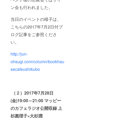
員）④
城村典
ン会も行われました。
子さん
（書籍
当日のイベントの様子は、
編集
者）⑤
こちらの2017年7月2日付ブ
上杉惠
理子さ
ログ記事をご参照くださ
ん（和
装イ
い。
メージ
コンサ
ルタン
http://jun-
ト）
ohsugi.com/column/bookhau
secafeushikubo
（２）2017年7月28日
(金)19:00～21:00 マッピー
のカフェラジオ公開収録 上
杉惠理子×大杉潤