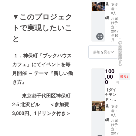
ス】
事の悩
支援
１．イ
みに、
者：
ベント
ビジネ
0人
▼このプロジェク
（3,000
ス書
お届
円相
10000
け予
トで実現したいこ
当）ま
冊から
定：
たは読
2017
答えを
年10
と
書交流
見つけ
こ
月
会
まし
の
リ
（2,000
た』
タ
ー
円相
（キノ
ン
詳細を見る
を
１．神保町「ブックハウス
当）の
ブック
選
択
無料参
ス）を2
す
カフェ」にてイベントを毎
る
加券（3
冊謹呈
100
回分）
（2,808
月開催 ～ テーマ『新しい働
２．大
,00
円相
残り3
杉潤著
当、希
0
き方』
円
『入社3
望者に
年目ま
【ダイ
著者サ
での仕
ヤモン
東京都千代田区神保町
イン）
事の悩
ド・
３．大
2-5 北沢ビル ＜参加費
みに、
コー
杉潤の
支援
ビジネ
ス】
キャリ
者：
3,000円、1ドリンク付き＞
ス書
１．イ
ア相談
0人
10000
ベント
90分
お届
冊から
（3,000
（コー
け予
答えを
円相
チング
定：
見つけ
当）ま
2017
21,000