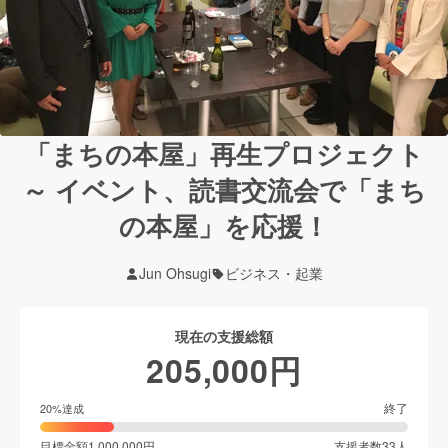
「まちの本屋」再生プロジェクト
～ イベント、読書交流会で「まち
の本屋」を応援！
Jun Ohsugi
ビジネス・起業
現在の支援総額
205,000
円
終了
20
%達成
目標金額
1,000,000
円
支援者数
33
人