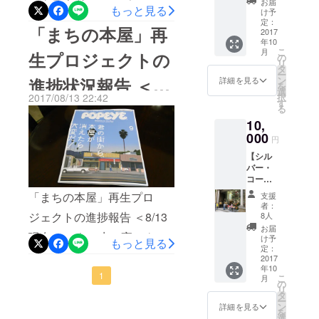
にクラウドファンディング
お届
年間300冊の
もっと見る
円相
も企画して、本当に良かっ
でした。 http://jun-
け予
多読を35年
当）ま
を開始してから10日間が経
定：
「まちの本屋」再
たと実感する瞬間でした。
ohsugi.com/column/bookhou
たは読
2017
間継続して
ちました。 これまでに13名
年10
書交流
イベント当日の様子は、こ
sucafeasumi これからも、
こ
ビジネス書
月
生プロジェクトの
会
の
の方にパトロンとして支援
リ
（2,000
10000冊を読
タ
ちらのブログ記事をご覧く
イベントを継続していきま
ー
円相
進捗状況報告 ＜
ン
詳細を見る
参加していただき、ありが
破。2014年9
を
当）の
ださい。 http://jun-
すので、よろしくお願いい
選
2017/08/13 22:42
択
月より毎日1
無料参
とうございます。 目標金額
す
8/13現在＞
る
ohsugi.com/column/bookhou
たします。 大杉 潤
加券（1
冊、ビジネ
1,000,000円に対して、累計
10,
回分）
sucafekouno あと1日でク
ス書の書評
２．大
000
円
75,000円（進捗率7.5％）に
をブログに
杉潤著
ラウドファンディングは終
【シル
『入社3
て公開中
なっています。 廃業が続い
バー・
年目ま
了となります。 10月以降も
（約1,400
コー
での仕
て、どんどん数が少なって
毎月、神保町「ブックハウ
ス】
事の悩
冊）。
「まちの本屋」再生プロ
支援
いく「まちの本屋」さんを
１．イ
みに、
者：
44歳で初挑
スカフェ」ではイベントを
ベント
ビジネ
ジェクトの進捗報告 ＜8/13
8人
応援したい、という思い
戦した
（3,000
ス書
お届
開催していきます。 また、
現在＞ 8/9（水）夜にクラ
円相
10000
け予
TOEICでは
もっと見る
で、このプロジェクトを開
当）ま
冊から
定：
駒込「ここから書房」でも
ウドファンディングを公開･
500点未満か
たは読
2017
答えを
始しました。 私は社会人に
年10
「読書交流会」を開催して
書交流
らビジネス
見つけ
開始してから、本日で5日目
1
こ
月
なって以来、年間300冊のビ
会
まし
の
書の多読に
リ
いきますので、皆さんぜ
（2,000
た』
タ
となりました。 現在、9名
ー
ジネス書を読む多読生活を
より1年で
円相
（キノ
ン
詳細を見る
ひ、ご参加ください。 大杉
を
のパトロンの方々にご支
当）の
ブック
選
875点、その