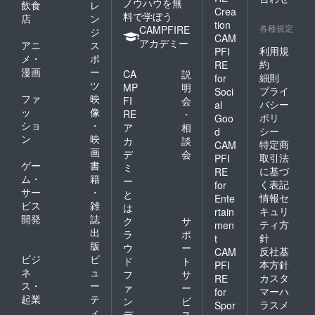
ノウハウを無
飲食
レ
Crea
料で学ぼう
店
ン
tion
各種規定
CAMPFIRE
ジ
CAM
アカデミー
アニ
ス
利用規
PFI
メ・
ポ
約
RE
漫画
ー
CA
説
細則
for
ツ
MP
明
プライ
Soci
ファ
映
FI
会
バシー
al
ッ
像
RE
・
ポリ
Goo
ショ
・
ア
相
シー
d
ン
映
カ
談
特定商
CAM
画
デ
会
取引法
PFI
ゲー
書
ミ
に基づ
RE
ム・
籍
ー
く表記
for
サー
・
と
情報セ
Ente
ビス
雑
は
キュリ
rtain
開発
誌
ク
サ
ティ方
men
出
ラ
ポ
針
t
版
ウ
ー
反社基
CAM
ビジ
ビ
ド
ト
本方針
PFI
ネ
ュ
フ
サ
カスタ
RE
ス・
ー
ァ
ー
マーハ
for
起業
テ
ン
ビ
ラスメ
Spor
ィ
デ
ス