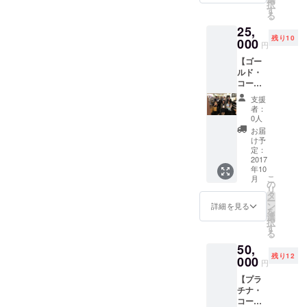
35年間続け、累計10,000冊
択
無料参
ス）を1
す
潤
後10年で955
る
援、ご参加いただき、誠に
加券（2
冊謹呈
の本を読んできました。生
25,
点と自己最
回分）
（1,404
ありがとうございます。現
残り10
まれ故郷の東京を中心に、
２．大
000
円相
高を更新。
円
杉潤著
当、希
在までの支援金額は55,000
ハワイ情報
転勤を含めて、香川県、広
【ゴー
『入社3
望者に
ルド・
円で進捗率5.5％、全期間53
年目ま
を毎日つぶ
著者サ
島県、埼玉県などで「まち
コー
での仕
イン）
やくツイッ
日間のうち5日間で日数進捗
ス】
事の悩
の本屋」さんに行くのが何
支援
ターはフォ
１．イ
みに、
者：
9.4％に対しては少し遅れた
ベント
よりの楽しみでした。 今回
ビジネ
0人
ロワー31万
（3,000
ス書
ゆっくりペースになってい
お届
人。
の「まちの本屋」再生プロ
円相
10000
け予
当）ま
ます。まだまだＰＲが必要
冊から
定：
ジェクトでは、駒込と神保
たは読
2017
答えを
なので頑張ります！ 募集終
年10
書交流
見つけ
町の２つの「まちの本屋」
こ
月
会
まし
の
了の9/29（金）23：59ま
リ
（2,000
しか支援できないかも知れ
た』
タ
ー
円相
（キノ
ン
詳細を見る
で、あと48日間となってい
を
ません。でも、私の呼び掛
当）の
ブック
選
択
無料参
ますが、その間の私、大杉
ス）を2
す
けた小さな試みが成功する
る
加券（2
冊謹呈
潤による「まちの本屋」再
50,
回分）
（2,808
ことで、全国で同じように
残り12
２．大
000
円相
円
生プロジェクトのＰＲ活動
杉潤著
「まちの本屋」を応援しよ
当、希
【プラ
『入社3
望者に
予定をお知らせします。
うという大きな流れが起き
チナ・
年目ま
著者サ
コー
での仕
１．8月18日（金）19：30
イン）