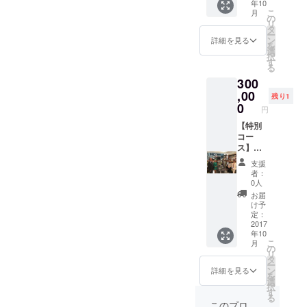
駒込でも1ケ月おきに読書交
年10
まし
たは読
円相
こ
月
オコービル5Ｆ
た』
書交流
当）
の
流会を開催します。 どこか
リ
（キノ
会
タ
ー
http://daf.pink/hkd1/ ３．8
ブック
（2,000
ン
1回でもご都合の合う日のイ
詳細を見る
を
ス）を3
円相
選
月28日（月）20：00～ る～
択
ベントに、リターンとして
冊謹呈
当）の
す
る
（4,212
無料参
り～の大部屋「著者の本
送付する「無料参加券」を
300
円相
加券
棚」（主催：沖本るり子）
当、希
（10回
,00
残り1
持参して応援に来ていただ
望者に
分）
0
円
出演 インターネットTV
著者サ
２．大
ければ、ほんとうに嬉しい
イン）
杉潤著
【特別
チャンネル登録：
です。 2017年9月以降で開
３．大
『入社3
コー
杉潤の
年目ま
ス】
http://www.ustream.tv/chann
催が決まっているイベント
「個別
での仕
１．イ
支援
el/rurinooobeya ４．9月6
キャリ
事の悩
ベント
者：
は以下の通りです。 １．9
ア相談
みに、
（3,000
0人
日（水）20：00～ ツタチャ
90分」
ビジネ
円相
月21日(木)19：00～ 阿隅和
お届
（コー
ス書
当）ま
け予
ン（主催：米谷学）出演
美トークショー（神保町･
チング
10000
たは読
定：
21,000
冊から
書交流
2017
インターネットTV チャ
ブックハウスカフェ）
年10
円相
答えを
会
こ
月
ンネル登録：
当）
見つけ
（2,000
の
http://bit.ly/2vu0Egc ２．9
リ
４．起
まし
円相
タ
ー
https://www.facebook.com/ts
業や出
た』
当）の
ン
月24日(日)14：00～ 河野真
詳細を見る
を
版に関
（キノ
無料参
選
utaeru.ch/?fref=ts ５．9月9
択
杞「親子セミナー」（神保
するワ
ブック
加券
す
る
ンポイ
ス）を
（10回
日（土）12：30～ DAF９
このプロ