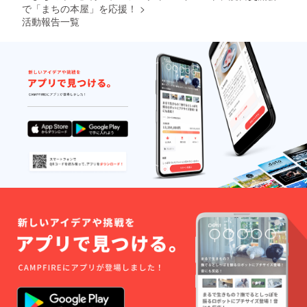
在、追加でお話をいただい
学長）
潤との
で「まちの本屋」を応援！
>
張って参ります。 どうか皆
③石井
ランチ
活動報告一覧
ている調布駅前の「まちの
めぐみ
会食）
さまの熱いご支援を、よろ
さん
①牛窪
本屋」さん、そして東大和
（女優･
万里子
しくお願い申し上げます。
市にある「まちの本屋」さ
国立市
さん
議会議
（元
2017年8月13日 大杉 潤
んの応援も手がけていきた
員）④
NHK
城村典
キャス
いと考えています。 ほんと
子さん
ター）
（書籍
②三宅
うに微力で小さな取り組み
編集
哲之さ
かも知れませんが、皆さん
者）⑤
ん（起
上杉惠
業ス
の応援によって、どうか全
理子さ
クール
ん（和
のフ
国的な「まちの本屋」への
装イ
リー
メージ
エー
応援につながるよう、ご支
コンサ
ジェン
援をよろしくお願いいたし
ルタン
トアカ
ト）
デミー
ます。 2017年8月19日 大
学長）
③石井
杉 潤
めぐみ
さん
（女優･
国立市
議会議