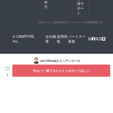
め
請サ
方
ポー
ト
「QRコード」は株式会社デンソーウェーブの登録商標です。
© CAMPFIRE,
会社概
採用情
パートナー
Inc.
要
報
募集
Jun Ohsugi
さんへアンコール
もう一度プロジェクトをやってほしい
1