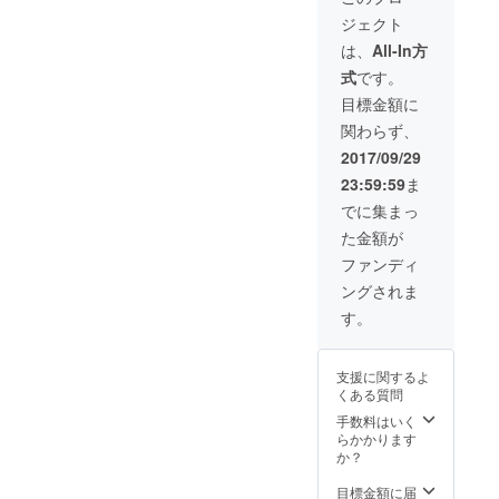
町･ブックハウスカフェ）
ント･ア
10冊謹
分）
ジェクト
（主催：西澤一浩）に出演
ドバイ
呈
２．大
http://bit.ly/2w352Do
スがも
（14,04
杉潤著
は、
All-In方
場所：BASEMENT
らえる
0円相
『入社3
３．10月6日(金)19：00～
式
です。
ランチ
当、希
年目ま
MONSTER 東京
三宅哲之トークショー（神
会食へ
望者に
での仕
目標金額に
の無料
著者サ
事の悩
都北区王子1-18-5アークホ
保町･ブックハウスカフェ）
関わらず、
招待
イン）
みに、
テルビル地下
（次の
３．大
ビジネ
2017/09/29
http://bit.ly/2v0X6iF
５名よ
杉潤の
ス書
http://daf.pink/daf9/ ６．9月
23:59:59
ま
り選択
キャリ
10000
４．10月20日(金)19：00～
＋大杉
ア相談
冊から
でに集まっ
21日（木）19：00～ 阿隅和
第5回読書交流会（駒込･こ
潤との
90分
答えを
た金額が
ランチ
（コー
見つけ
美トークショー（大杉潤プ
こから書房）
会食）
チング
まし
ファンディ
ロデュース）出演 場
①牛窪
21,000
た』
http://bit.ly/2fTU7WT ５．
ングされま
万里子
円相
（キノ
所：神保町･ブックハウスカ
さん
当）
ブック
11月2日(木)19：00～ 城村
す。
（元
４．起
ス）を
フェ 東京都千代
典子トークショー（神保町･
NHK
業や出
10冊謹
キャス
版に関
呈
田区神田神保町2-5北沢ビル
支援に関するよ
ブックハウスカフェ）
ター）
するワ
（14,04
くある質問
http://bit.ly/2vu0Egc
②三宅
ンポイ
0円相
（イベント案内を近日中に
哲之さ
ント･ア
当、希
手数料はいく
７．9月24日（日）14：00
ん（起
ドバイ
望者に
らかかります
公開） 上記3番目以降、
業ス
スがも
著者サ
か？
～ 河野真杞の「親子セミ
2017年10月以降のイベン
クール
らえる
イン）
のフ
ランチ
３．大
目標金額に届
ナー」（大杉潤プロデュー