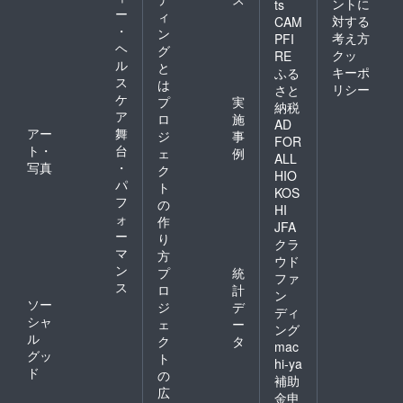
ントに
ts
ー
ィ
対する
CAM
・
ン
考え方
PFI
ヘ
グ
クッ
RE
ル
と
キーポ
ふる
ス
は
リシー
さと
ケ
プ
実
納税
ア
ロ
施
AD
アー
舞
ジ
事
FOR
ト・
台
ェ
例
ALL
写真
・
ク
HIO
パ
ト
KOS
フ
の
HI
ォ
作
JFA
ー
り
クラ
マ
方
ウド
ン
プ
統
ファ
ス
ロ
計
ン
ソー
ジ
デ
ディ
シャ
ェ
ー
ング
ル
ク
タ
mac
グッ
ト
hi-ya
ド
の
補助
広
金申