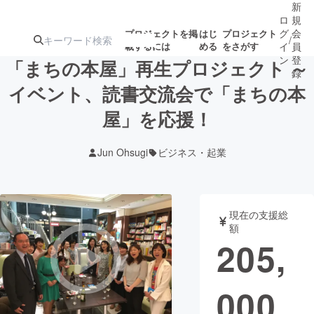
新
ロ
規
グ
会
プロジェクトを掲
はじ
プロジェクト
/
載するには
める
をさがす
イ
員
ン
登
「まちの本屋」再生プロジェクト ～
録
イベント、読書交流会で「まちの本
屋」を応援！
人気のプロ
注目のリ
注目の新着プロ
募集終了が近いプ
もうすぐ公開
ジェクト
ターン
ジェクト
ロジェクト
されます
Jun Ohsugi
ビジネス・起業
アート・写真
音楽
現在の支援総
テクノロジー・ガジェット
ゲーム・サ
額
205,
映像・映画
書籍・雑誌
000
ビジネス・起業
チャレンジ