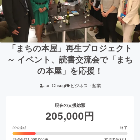
「まちの本屋」再生プロジェクト
～ イベント、読書交流会で「まち
の本屋」を応援！
Jun Ohsugi
ビジネス・起業
現在の支援総額
205,000
円
終了
20
%達成
目標金額
1,000,000
円
支援者数
33
人