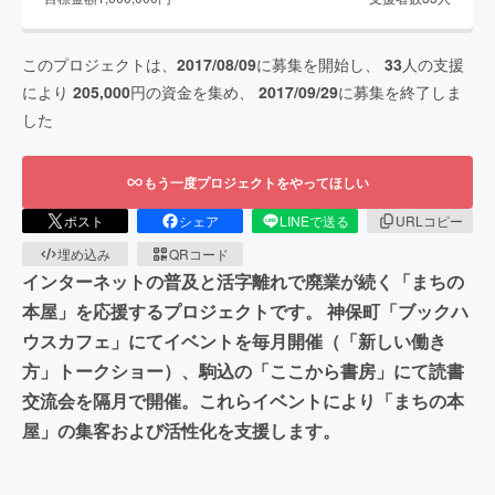
このプロジェクトは、
2017/08/09
に募集を開始し、
33
人の支援
により
205,000
円の資金を集め、
2017/09/29
に募集を終了しま
した
もう一度プロジェクトをやってほしい
ポスト
シェア
LINEで送る
URLコピー
埋め込み
QRコード
インターネットの普及と活字離れで廃業が続く「まちの
本屋」を応援するプロジェクトです。 神保町「ブックハ
ウスカフェ」にてイベントを毎月開催（「新しい働き
方」トークショー）、駒込の「ここから書房」にて読書
交流会を隔月で開催。これらイベントにより「まちの本
屋」の集客および活性化を支援します。