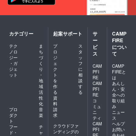
員）④
城村典
子さん
（書籍
編集
者）⑤
上杉惠
カテゴリー
起案サポート
サ
CAMP
理子さ
ー
FIRE
ん（和
テク
ま
プ
ス
装イ
ビ
につい
メージ
ノロ
ち
ロ
タ
ス
て
コンサ
ジー
づ
ジ
ッ
ルタン
・ガ
く
ェ
フ
ト）
CAM
CAMP
ジェ
り
ク
に
PFI
FIREと
ット
・
ト
相
RE
は
地
を
談
CAM
あんし
域
作
す
PFI
ん・安
活
る
る
RE
全への
性
資
コ
取り組
化
料
ミュ
み
プロ
音
請
ニ
ニュー
ダク
楽
求
ティ
ス
ト
CAM
ヘルプ
クラウドファ
フー
チ
PFI
お問い
ンディングの
ド・
ャ
RE
合わせ