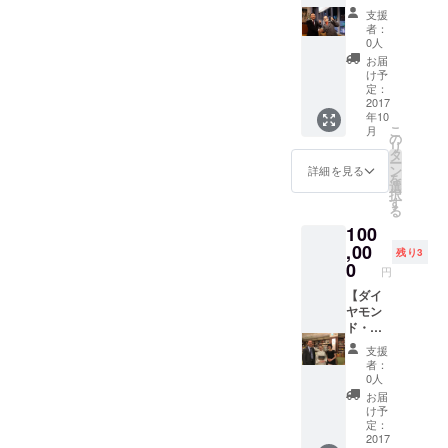
ることを夢見ています。 私
ス】
事の悩
支援
～ 山手会セミナー（主催：
１．イ
みに、
者：
のような名もなき個人がで
ベント
ビジネ
0人
ビジネス書作家･濱畠太）に
（3,000
ス書
きることは、ほんのわずか
お届
円相
10000
け予
て講演 テーマ：ビジネ
な応援ですが、皆さんのお
当）ま
冊から
定：
たは読
2017
答えを
ス書10000冊から学んだ
力をお貸しいただき、少し
年10
書交流
見つけ
こ
月
「新しい働き方」 場
会
まし
の
でも全国に「まちの本屋」
リ
（2,000
た』
タ
ー
所：ハロー貸し会議室渋谷
円相
（キノ
ン
を応援する動きが拡がれ
詳細を見る
を
当）の
ブック
選
Ⅱ 渋谷区桜丘町
択
ば、この上ない幸せです。
無料参
ス）を2
す
る
加券（3
冊謹呈
3-4黒川ビル4階（JR渋谷駅
どうか夢の実現に、皆さま
100
回分）
（2,808
南改札 徒歩3分）
２．大
,00
円相
残り3
の応援を、どうかよろしく
杉潤著
当、希
0
円
http://bit.ly/2udiR1U ２．8
『入社3
望者に
お願いいたします。 今回の
年目ま
【ダイ
著者サ
月27日（日）12：30～ DAF
プロジェクトで、神保町で
での仕
ヤモン
イン）
事の悩
ド・
３．大
函館公演 （主催：西澤一
は毎月1回以上のイベント
みに、
コー
杉潤の
支援
浩）を聴講（参加者と交
ビジネ
ス】
キャリ
者：
（「新しい働き方」をテー
ス書
１．イ
ア相談
0人
流） 場所：ダイナマイ
10000
ベント
90分
マとするトークショー）を
お届
冊から
（3,000
（コー
け予
トカフェプラス
開催していきます。また、
答えを
円相
チング
定：
見つけ
当）ま
2017
21,000
北海道函館市本町9-8第二セ