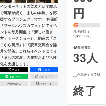
インターネットの普及と活字離れ
円
まちづくり・地域活性化
で廃業が続く「まちの本屋」を応
援するプロジェクトです。 神保町
CAMPFIRE for Social Good
CAMPFIRE Creation
「ブックハウスカフェ」にてイベ
20%
CAMPFIREふるさと納税
machi-ya
コミュニティ
ントを毎月開催（「新しい働き
目標金額は
1,000,000円
方」トークショー）、駒込の「こ
こから書房」にて読書交流会を隔
支援者数
月で開催。これらイベントにより
33
人
「まちの本屋」の集客および活性
化を支援します。
ポスト
シェア
募集終了まで残
LINEで送る
URLコピー
り
埋め込み
QRコード
終了