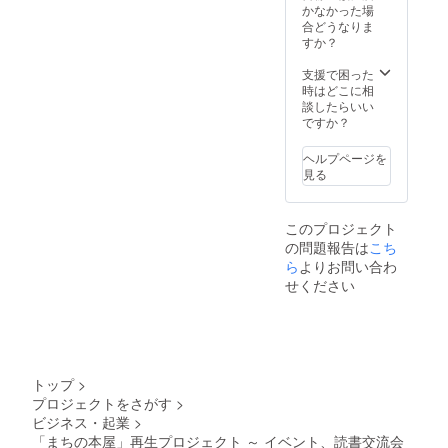
ト、読書交流会は、クラウ
リー
会食へ
杉潤の
かなかった場
ス）出演 場所：神保町･
エー
の無料
個人コ
合どうなりま
ドファンディング支援のリ
ジェン
招待
ンサル
すか？
ブックハウスカフェ
トアカ
（次の
ティン
ターンである「無料参加
デミー
５名よ
グ3ヶ月
支援で困った
東京都千代田区
券」にて参加できます。 ま
学長）
り選択
（3ヶ月
時はどこに相
③石井
＋大杉
特別
談したらいい
神田神保町2-5北沢ビル
た、「無料参加券」の対象
めぐみ
潤との
コース
ですか？
http://bit.ly/2w352Do 以上の
さん
ランチ
240,000
とは別ですが、11月16日
（女優･
会食）
円相
ヘルプページを
通り、8月中盤から９月後半
国立市
①牛窪
当）
(木)には、ビジネス書著者の
見る
議会議
万里子
４．起
にかけて、精力的にイベン
出版記念パーティーを神保
員）④
さん
業や出
城村典
（元
版に関
ト、インターネットTV出演
町･ブックハウスカフェで開
このプロジェクト
子さん
NHK
するワ
の問題報告は
こち
を行い、「まちの本屋」再
（書籍
キャス
ンポイ
催することも企画しており
編集
ター）
ント･ア
ら
よりお問い合わ
生のための応援を訴えてい
者）⑤
②三宅
ドバイ
ます。 私は本気で、「まち
せください
上杉惠
哲之さ
スがも
きます。 また、今週発売の
の本屋」再生プロジェクト
理子さ
ん（起
らえる
ん（和
業ス
ランチ
『POPEYE(ポパイ) 9月号』
に取り組んでいます。この
装イ
クール
会食へ
にて、「君の街から、本屋
メージ
のフ
の無料
クラウドファンディングで
コンサ
リー
招待
トップ
>
が消えたら大変だ！」とい
ルタン
エー
（次の
目標金額を上回る成果を上
プロジェクトをさがす
>
ト）
ジェン
５名よ
う特集を行っています。ま
ビジネス・起業
>
げることができれば、現
トアカ
り選択
デミー
＋大杉
「まちの本屋」再生プロジェクト ～ イベント、読書交流会
さに、そうした思いで頑