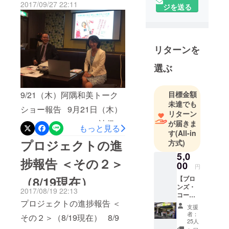
2017/09/27 22:11
ジを送る
「親子セミナー」を開催し
政治経済学
部卒、日本
ました。 これまで、私がプ
興業銀行に
ロデュースするイベント
22年勤務し
リターンを
は、平日夜に、主としてビ
た後、新銀
行東京の創
ジネスパーソンをターゲッ
選ぶ
業メンバー
トに開催してきましたが、
に。人材関
今回は初の休日昼間開催
9/21（木）阿隅和美トーク
目標金額
連会社、グ
未達でも
で、且つ、子どもと一緒に
ショー報告 9月21日（木）
ローバル製
リターン
造業で経営
参加できるイベントとしま
19：00～21：00に、神保町
が届きま
もっと見る
幹部として
す
(All-in
した。 多くの親子連れの皆
ブックハウスカフェにて
プロジェクトの進
方式)
活躍の後、
さまが参加してくださり、
「阿隅和美トークショー」
2015年より
5,0
捗報告 ＜その２＞
00
セミナー終了後も１階のカ
フリーとな
を開催いたしました。 詳細
円
り、ビジネ
（8/19現在）
【ブロ
フェで談笑しながら、子ど
は、こちらのブログ記事を
ンズ・
ス開拓アド
2017/08/19 22:13
も向け絵本に囲まれた空間
ご覧ください。お陰様で、
コー
バイザー、
プロジェクトの進捗報告 ＜
ス】
支援
を、親子で楽しんでおられ
第４回目の大杉潤プロ
研修講師、
１．イ
者：
その２＞（8/19現在） 8/9
ベント
ブロガー。
25人
ました。こういうイベント
デュースイベントも大好評
（3,000