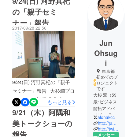
9/24(日) 河野真杞
の「親子セミ
ナー」報告
2017/09/28 22:56
Jun
Ohsug
i
東京都
初めてのプ
9/24(日) 河野真杞の「親子
ロジェクト
です
セミナー」報告 大杉潤プロ
大杉 潤（59
デュースの神保町「ブック
歳･ビジネス
もっと見る
ハウスカフェ」イベントの
開拓アドバ
9/21（木）阿隅和
イザー･作
第５回目として、9月24日
alohakcc
美トークショーの
家･書評ブロ
http://jun-ohsugi.com/
(日)の14：00～16：00に
ガー）
http://twilog.org/alohakcc/desc
報告
て、河野真杞さんによる
メッセー
早稲田大学