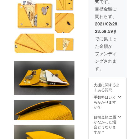
式
です。
（税・
グ終了
場合が
よって
ます。
送料
後、
ござい
目標金額に
も実際
・2021
込）に
2021/5
ます。
の商品
年2月末
関わらず、
て承り
月中に
何卒ご
と多少
までに
ます。
お申し
了承下
2021/02/28
異なる
応援購
カ
込み順
さい。
場合が
入され
23:59:59
ま
ラー：
に発送
※必ずお
ござい
た方
ブラッ
致しま
読み下
でに集まっ
ますの
は、5月
ク、イ
す。 万
さい ・
で予め
中の発
た金額が
エ
が一、
色目に
ご了承
送を目
ロー、
お申し
関して
ファンディ
下さ
指し尽
グレー
込みが
は、お
い。 ・
力致し
ングされま
ジュ、
殺到し
客様の
デザイ
ます。
トゴ
た場合
ご覧頂
す。
ン、仕
・ご注
ゴール
は、
いてい
様、内
文状況
ド クラ
2021/5
るパソ
容品は
や使用
ウド
月より
コンや
変更に
部材の
支援に関するよ
ファン
納期が
スマー
なる可
供給状
くある質問
ディン
遅れて
トフォ
能性が
況、製
グ終了
しまう
手数料はいく
ンに
ござい
造工程
後、
場合が
らかかります
よって
ます。
上の都
2021/5
ござい
か？
も実際
・2021
合によ
月中に
ます。
の商品
年2月末
り出荷
お申し
何卒ご
目標金額に届
と多少
までに
時期が
込み順
了承下
かなかった場
異なる
応援購
遅れる
に発送
さい。
合どうなりま
場合が
入され
場合が
致しま
※必ずお
すか？
ござい
た方
ござい
す。 万
読み下
ますの
は、5月
ます。