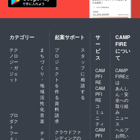
カテゴリー
起案サポート
サ
CAMP
ー
FIRE
テク
ま
プ
ス
ビ
につい
ノロ
ち
ロ
タ
ス
て
ジー
づ
ジ
ッ
・ガ
く
ェ
フ
CAM
CAMP
ジェ
り
ク
に
PFI
FIREと
ット
・
ト
相
RE
は
地
を
談
CAM
あんし
域
作
す
PFI
ん・安
活
る
る
RE
全への
性
資
コ
取り組
化
料
ミュ
み
プロ
音
請
ニ
ニュー
ダク
楽
求
ティ
ス
ト
CAM
ヘルプ
クラウドファ
フー
チ
PFI
お問い
ンディングの
ド・
ャ