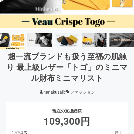
超一流ブランドも扱う至福の肌触
り 最上級レザー「トゴ」のミニマ
ル財布ミニマリスト
nanakusallc
ファッション
現在の支援総額
109,300
円
終了
109
%達成