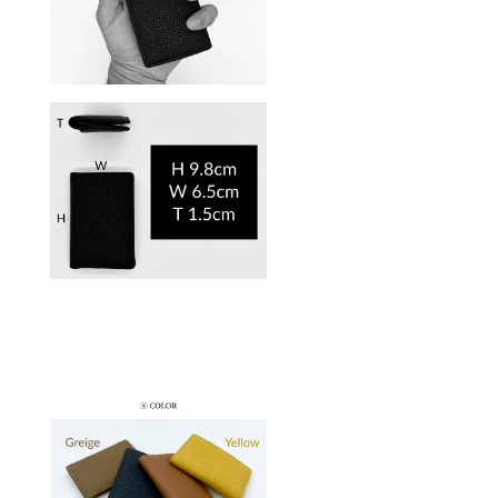
入され
遅れる
た方
場合が
は、5月
ござい
中の発
ます。
送を目
何卒ご
指し尽
了承下
力致し
さい。
ます。
・ご注
文状況
や使用
部材の
供給状
況、製
造工程
上の都
合によ
り出荷
時期が
遅れる
場合が
ござい
ます。
何卒ご
了承下
さい。