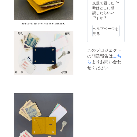
が一、
さい ・
支援で困った
で予め
中の発
何卒ご
お申し
色目に
時はどこに相
ご了承
送を目
了承下
込みが
関して
談したらいい
下さ
指し尽
さい。
殺到し
は、お
ですか？
い。 ・
力致し
た場合
客様の
デザイ
ます。
は、
ご覧頂
ン、仕
・ご注
ヘルプページを
2021/5
いてい
様、内
文状況
見る
月より
るパソ
容品は
や使用
納期が
コンや
変更に
部材の
遅れて
スマー
なる可
供給状
このプロジェクト
しまう
トフォ
能性が
況、製
の問題報告は
こち
場合が
ンに
ござい
造工程
ござい
ら
よりお問い合わ
よって
ます。
上の都
ます。
も実際
・2021
せください
合によ
何卒ご
の商品
年2月末
り出荷
了承下
と多少
までに
時期が
さい。
異なる
応援購
遅れる
※必ずお
場合が
入され
場合が
読み下
ござい
た方
ござい
さい ・
ますの
は、5月
ます。
色目に
で予め
中の発
何卒ご
関して
ご了承
送を目
了承下
は、お
下さ
指し尽
さい。
客様の
い。 ・
力致し
ご覧頂
デザイ
ます。
いてい
ン、仕
・ご注
るパソ
様、内
文状況
コンや
容品は
や使用