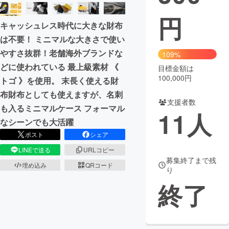
円
まちづくり・地域活性化
キャッシュレス時代に大きな財布
は不要！ ミニマルな大きさで使い
CAMPFIRE for Social Good
CAMPFIRE Creation
やすさ抜群！老舗海外ブランドな
109%
CAMPFIREふるさと納税
machi-ya
コミュニティ
どに使われている 最上級素材 《
目標金額は
100,000円
トゴ 》を使用。 末長く使える財
布財布としても使えますが、名刺
支援者数
も入るミニマルケース フォーマル
11
人
なシーンでも大活躍
ポスト
シェア
LINEで送る
URLコピー
募集終了まで残
埋め込み
QRコード
り
終了