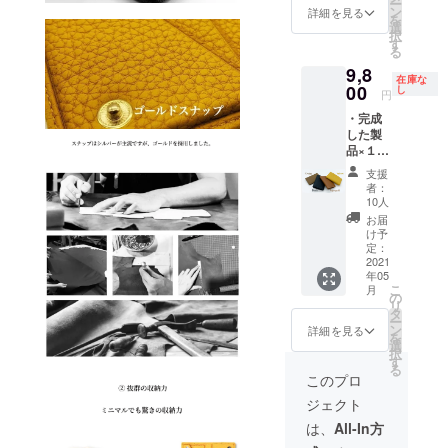
ー
ろ、支
グレー
ン
殺到し
詳細を見る
客様の
を
援者様
ジュ、
選
た場合
ご覧頂
択
限定
トゴ
す
は、
いてい
る
〈定価
ゴール
2021/5
るパソ
9,8
より
ド クラ
月より
コンや
在庫な
43%OF
00
ウド
し
納期が
スマー
円
F〉の
ファン
遅れて
トフォ
・完成
30800
ディン
しまう
ンに
した製
円
グ終了
場合が
よって
品×１点
（税・
後、
ござい
も実際
超超早
送料
2021/5
ます。
の商品
支援
割 一般
込）に
月中に
何卒ご
者：
と多少
販売予
て承り
お申し
10人
了承下
異なる
定価格
ます。
込み順
さい。
お届
場合が
18000
カ
に発送
け予
※必ずお
ござい
円
ラー：
定：
致しま
読み下
ますの
（税・
2021
ブラッ
す。 万
さい ・
で予め
年05
送料
ク、イ
が一、
色目に
ご了承
こ
月
込）の
エ
の
お申し
関して
下さ
リ
とこ
ロー、
タ
込みが
は、お
い。 ・
ー
ろ、支
グレー
ン
殺到し
詳細を見る
客様の
デザイ
を
援者様
ジュ、
選
た場合
ご覧頂
ン、仕
択
限定
トゴ
す
は、
いてい
様、内
る
〈定価
ゴール
2021/5
このプロ
るパソ
容品は
より
ド クラ
月より
コンや
変更に
ジェクト
45%OF
ウド
納期が
スマー
なる可
F〉の
ファン
遅れて
は、
All-In方
トフォ
能性が
9800円
ディン
しまう
ンに
ござい