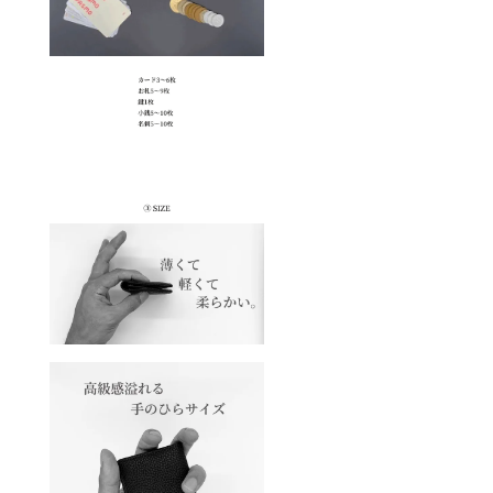
スマー
変更に
部材の
トフォ
なる可
供給状
ンに
能性が
況、製
よって
ござい
造工程
も実際
ます。
上の都
の商品
・2021
合によ
と多少
年2月末
り出荷
異なる
までに
時期が
場合が
応援購
遅れる
ござい
入され
場合が
ますの
た方
ござい
で予め
は、5月
ます。
ご了承
中の発
何卒ご
下さ
送を目
了承下
い。 ・
指し尽
さい。
デザイ
力致し
ン、仕
ます。
様、内
・ご注
容品は
文状況
変更に
や使用
なる可
部材の
能性が
供給状
ござい
況、製
ます。
造工程
・2021
上の都
年2月末
合によ
までに
り出荷
応援購
時期が