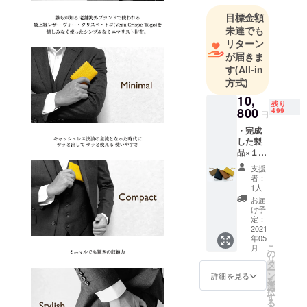
目標金額
未達でも
リターン
が届きま
す
(All-in
方式)
10,
残り
800
499
円
・完成
した製
品×１点
超早割
支援
一般販
者：
売予定
1人
価格
お届
18000
け予
円
定：
（税・
2021
年05
送料
こ
月
込）の
の
リ
とこ
タ
ー
ろ、支
ン
詳細を見る
を
援者様
選
択
限定
す
る
〈定価