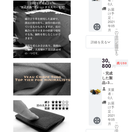
販売予
て承り
お申し
0人
定価格
ます。
込み順
お届
36000
カ
に発送
け予
円
ラー：
定：
致しま
（税・
2021
ブラッ
す。 万
年05
送料
ク、イ
が一、
こ
月
込）の
エ
の
お申し
リ
とこ
ロー、
タ
込みが
ー
ろ、支
グレー
ン
殺到し
詳細を見る
を
援者様
ジュ、
選
た場合
択
限定
トゴ
す
は、
る
〈定価
ゴール
2021/5
30,
より
ド クラ
月より
残り50
42%OF
800
ウド
納期が
円
F〉の
ファン
遅れて
・完成
20800
ディン
しまう
した製
円
グ終了
場合が
品×3点
（税・
後、
ござい
超超早
送料
2021/5
ます。
支援
割 一般
込）に
月中に
何卒ご
者：
販売予
て承り
お申し
0人
了承下
定価格
ます。
込み順
さい。
お届
54000
カ
に発送
け予
※必ずお
円
ラー：
定：
致しま
読み下
（税・
2021
ブラッ
す。 万
さい ・
年05
送料
ク、イ
が一、
色目に
こ
月
込）の
エ
の
お申し
関して
リ
とこ
ロー、
タ
込みが
は、お