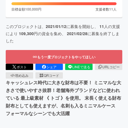
目標金額
100,000
円
支援者数
11
人
このプロジェクトは、
2021/01/12
に募集を開始し、
11
人の支援
により
109,300
円の資金を集め、
2021/02/28
に募集を終了しま
した
もう一度プロジェクトをやってほしい
ポスト
シェア
LINEで送る
URLコピー
埋め込み
QRコード
キャッシュレス時代に大きな財布は不要！ ミニマルな大
きさで使いやすさ抜群！老舗海外ブランドなどに使われ
ている 最上級素材 《 トゴ 》を使用。 末長く使える財布
財布としても使えますが、名刺も入るミニマルケース
フォーマルなシーンでも大活躍