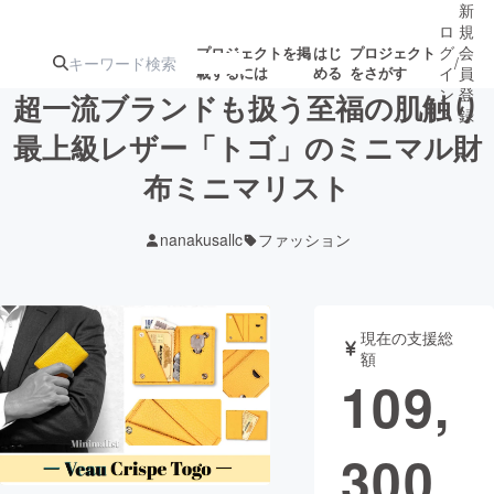
新
ロ
規
グ
会
プロジェクトを掲
はじ
プロジェクト
/
載するには
める
をさがす
イ
員
ン
登
超一流ブランドも扱う至福の肌触り
録
最上級レザー「トゴ」のミニマル財
布ミニマリスト
人気のプロ
注目のリ
注目の新着プロ
募集終了が近いプ
もうすぐ公開
ジェクト
ターン
ジェクト
ロジェクト
されます
nanakusallc
ファッション
アート・写真
音楽
現在の支援総
テクノロジー・ガジェット
ゲーム・サ
額
109,
映像・映画
書籍・雑誌
300
ビジネス・起業
チャレンジ