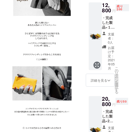
12,
より
残り
40%OF
800
200
円
F〉の
・完成
10800
した製
円
品×１点
（税・
早割 一
送料
支援
般販売
込）に
者：
予定価
て承り
0人
格
ます。
お届
18000
カ
け予
円
ラー：
定：
（税・
2021
ブラッ
年05
送料
ク、イ
こ
月
込）の
エ
の
リ
とこ
ロー、
タ
ー
ろ、支
グレー
ン
詳細を見る
を
援者様
ジュ、
選
択
限定
トゴ
す
る
〈定価
ゴール
20,
より
ド クラ
残り50
30%OF
800
ウド
円
F〉の
ファン
・完成
12800
ディン
した製
円
グ終了
品×2点
（税・
後、
超超早
送料
2021/5
支援
割 一般
込）に
月中に
者：