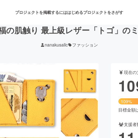
プロジェクトを掲載するには
はじめる
プロジェクトをさがす
福の肌触り 最上級レザー「トゴ」の
nanakusallc
ファッション
注目のリターン
注目の新着プロジェクト
募集終了が近いプロジェクト
も
現在の
音楽
舞台・パフォーマンス
10
ゲーム・サービス開発
フード・飲食店
109%
書籍・雑誌出版
アニメ・漫画
目標金額は1
支援者
チャレンジ
ビューティー・ヘルスケ
11