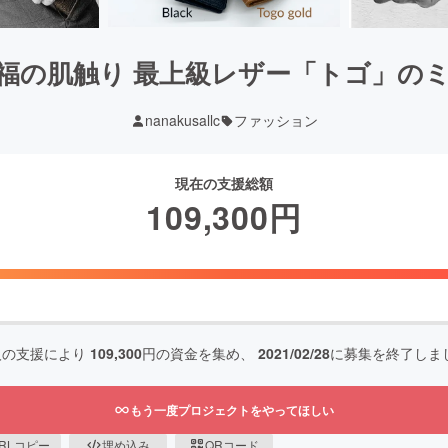
福の肌触り 最上級レザー「トゴ」の
nanakusallc
ファッション
現在の支援総額
109,300
円
人の支援により
109,300
円の資金を集め、
2021/02/28
に募集を終了しま
もう一度プロジェクトをやってほしい
RLコピー
埋め込み
QRコード