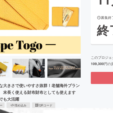
募集終
CAMPFIRE for Social Good
CAMPFIRE Creation
終
CAMPFIREふるさと納税
machi-ya
コミュニティ
このプロジェ
109,300
円の
ルな大きさで使いやすさ抜群！老舗海外ブラン
用。 末長く使える財布財布としても使えます
でも大活躍
ピー
埋め込み
QRコード