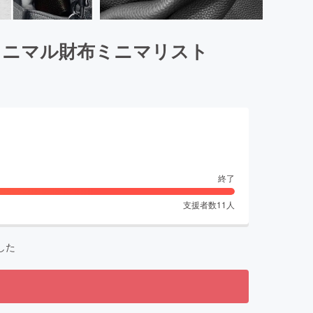
ミニマル財布ミニマリスト
終了
支援者数
11
人
した