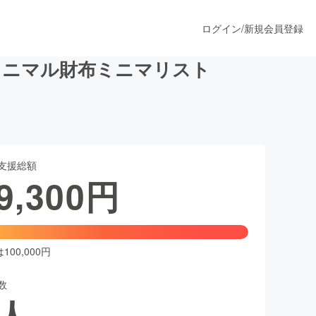
ログイン
/
新規会員登録
ミニマル財布ミニマリスト
うすぐ公開されます
支援総額
プロダクト
9,300
円
ファッション
スポーツ
00,000円
数
ア
ソーシャルグッド
人