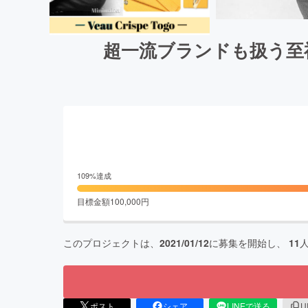
超一流ブランドも扱う至
109
%達成
目標金額
100,000
円
このプロジェクトは、
2021/01/12
に募集を開始し、
11
ポスト
シェア
LINEで送る
U