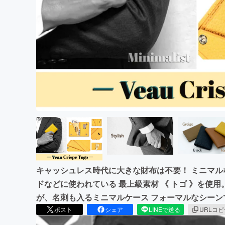
まちづくり・地域活性化
キャッシュレス時代に大きな財布は不要！ ミニマ
ドなどに使われている 最上級素材 《 トゴ 》を使
が、名刺も入るミニマルケース フォーマルなシーン
ポスト
シェア
LINEで送る
URLコ