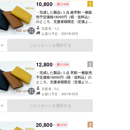
10,800
円
残り
499
・完成した製品×１点 超早割 一般販
売予定価格18000円（税・送料込）
のところ、支援者様限定〈定価より
40%OFF〉の 10800円（税・送料
支援者：1人
込）にて承ります。 カラー：ブラッ
お届け予定：2021年05月
ク、イエロー、グレージュ、トゴ
ゴールド クラウドファンディング終
了後、2021/5月中にお申し込み順に
このリターンを選択する
る
発送致します。 万が一、お申し込み
が殺到した場合は、2021/5月より納
期が遅れてしまう場合がございま
す。 何卒ご了承下さい。 ※必ずお読
12,800
円
残り
200
み下さい ・色目に関しては、お客様
のご覧頂いているパソコンやスマー
・完成した製品×１点 早割 一般販売
トフォンによっても実際の商品と多
予定価格18000円（税・送料込）の
少異なる場合がございますので予め
ところ、支援者様限定〈定価より
ご了承下さい。 ・デザイン、仕様、
30%OFF〉の 12800円（税・送料
支援者：0人
内容品は変更になる可能性がござい
込）にて承ります。 カラー：ブラッ
お届け予定：2021年05月
ます。 ・2021年2月末までに応援購
ク、イエロー、グレージュ、トゴ
入された方は、5月中の発送を目指
ゴールド クラウドファンディング終
し尽力致します。 ・ご注文状況や使
了後、2021/5月中にお申し込み順に
このリターンを選択する
る
用部材の供給状況、製造工程上の都
発送致します。 万が一、お申し込み
合により出荷時期が遅れる場合がご
が殺到した場合は、2021/5月より納
ざいます。 何卒ご了承下さい。
期が遅れてしまう場合がございま
す。 何卒ご了承下さい。 ※必ずお読
20,800
円
残り
50
み下さい ・色目に関しては、お客様