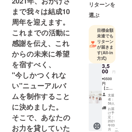
2021年、おかげさ
リターンを
成。
まで我々は結成10
2015年
選ぶ
SUMMER
周年を迎えます。
SONIC出
目標金額
これまでの活動に
演。
未達でも
2017年、自
感謝を伝え、これ
リターン
身が地元柏
が届きま
で4年連続開
からの未来に希望
す
(All-in
催してきた
方式)
を宿すべく、
サーキット
3,5
フェス柏
00
円
"今しかつくれな
MUSIC SUN
◉3500
が評価さ
い"ニューアルバ
円
【ニュ
れ、
ーアル
ムを制作すること
支援
市公認の初
バムCD
者：
プラ
代「かしわ
59人
に決めました。
ン】
お届
音楽大使」
※CDが
け予
そこで、あなたの
に任命。
付くプ
定：
ランで
2021
2020年、書
年03
お力を貸していた
す！
き下ろし曲
こ
月
ニュー
の