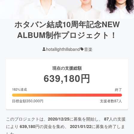
ホタバン結成10周年記念NEW
ALBUM制作プロジェクト！
hotallighthillsband
音楽
現在の支援総額
639,180
円
終了
182
%達成
目標金額
350,000
円
支援者数
87
人
このプロジェクトは、
2020/12/25
に募集を開始し、
87
人の支援
により
639,180
円の資金を集め、
2021/01/22
に募集を終了しま
した