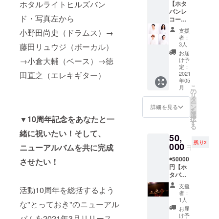
ホタルライトヒルズバン
【ホタ
のバン
ングル
バンレ
ド１０
「ラブ
ド・写真左から
コー
周年記
ソング
ディン
念リ
ス」を
支援
小野田尚史（ドラムス）→
グ"セッ
モート
含む６
者：
ショ
打ち上
曲入り
3人
藤田リュウジ（ボーカル）
ン"プラ
げパー
ニュー
お届
ン】 こ
ティー
→小倉大輔（ベース）→徳
ミニア
け予
のプラ
エント
定：
ルバム
ンのた
2021
田直之（エレキギター）
リー
＋10周
年05
めだけ
権、 さ
年ベス
こ
月
に書き
らには
の
トスタ
リ
下ろす
ニュー
タ
ジオラ
ー
新曲を
アルバ
ン
イブア
詳細を見る
を
題材
ムの
選
ルバ
▼10周年記念をあなたと一
択
に、 あ
ジャ
す
ム）
る
なたの
ケット
2021年
緒に祝いたい！そして、
50,
声や得
アート
3月以降
残り2
意楽器
000
ワーク
の郵送
ニューアルバムを共に完成
円
でホタ
にまで
お届け
◉50000
バンメ
させたい！
参加で
を予定
円【ホ
ンバー
きちゃ
してお
タバン
と一緒
う、 ホ
りま
プレミ
にレ
タバン
す。
支援
活動10周年を総括するよう
アム"生
コー
LOVEな
者：
ライ
ディン
あなた
1人
な"とっておき"のニューアル
ブ"プラ
グセッ
向けス
お届
ン】
ション
ペシャ
け予
バムを2021年3月リリース