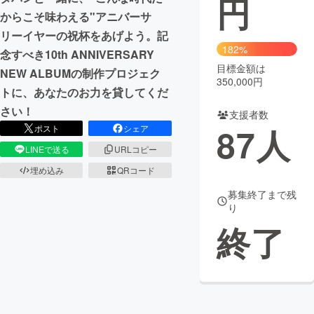
円
からこそ味わえる"アニバーサ
まちづくり・地域活性化
リーイヤーの祝杯をあげよう。記
182%
念すべき10th ANNIVERSARY
目標金額は
CAMPFIRE for Social Good
CAMPFIRE Creation
NEW ALBUMの制作プロジェク
350,000円
CAMPFIREふるさと納税
machi-ya
コミュニティ
トに、あなたのお力を貸してくだ
さい！
支援者数
87
人
ポスト
シェア
LINEで送る
URLコピー
埋め込み
QRコード
募集終了まで残
り
終了