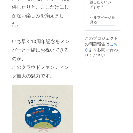
入り
ですが
曲、作
談したらいい
グする
時、必
ニュー
供したりと、ここだけにし
支援者
ります
ですか？
様子も
ず備考
ミニア
の皆様
あなた
ご覧い
欄にご
かない楽しみを揃えまし
ルバム
にご負
の人生
ただけ
希望の
ヘルプページを
＋10周
担いた
を歌に
ます。
お名前
見る
た。
年ベス
だきま
します
※セッ
をご記
トスタ
す。 ※
大切な
ション
入くだ
ジオラ
ご希望
あの人
開催日
さい。
このプロジェクト
イブア
があれ
に贈る
時は
いち早く10周年記念をメン
※記入が
の問題報告は
こち
ルバ
ば演奏
歌を一
2021年
ない場
ム）
ら
よりお問い合わ
場所や
緒につ
バーと一緒にお祝いできる
3月〜4
合は
2021年
演奏形
くりま
月を予
せください
CAMPF
のが、
3月以降
態につ
す まず
定して
IREにて
の郵送
いては
はメン
おりま
使用さ
このクラウドファンディン
お届け
応相談
バーと
す。
れてい
を予定
とさせ
話し
（1/22
るユー
グ最大の魅力です。
してお
ていた
合って
の支援
ザーID
りま
だきま
進めて
期間終
を使用
す。
す。 事
いきま
了日に
させて
前に下
しょ
は決定
頂きま
記のお
う！ プ
日時を
すの
問い合
ランを
お知ら
で、ご
わせ用
支援す
せ致し
了承く
メール
るかど
ます）
ださ
アドレ
うかお
※開催場
い。 ※
スから
悩みの
所は感
また特
ご連絡
方、さ
染対策
定の人
をお願
らに詳
の観点
物を比