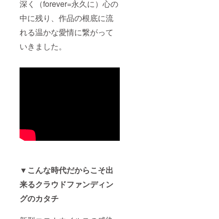
深く（forever=永久に）心の
いとい
う方
中に残り、作品の根底に流
は、 お
気軽に
れる温かな愛情に繋がって
お問い
合わせ
いきました。
メール
にてご
相談く
ださ
い！
→hotal.
light.hill
s.band
@gmail
.comま
で
▼こんな時代だからこそ出
来るクラウドファンディン
グのカタチ