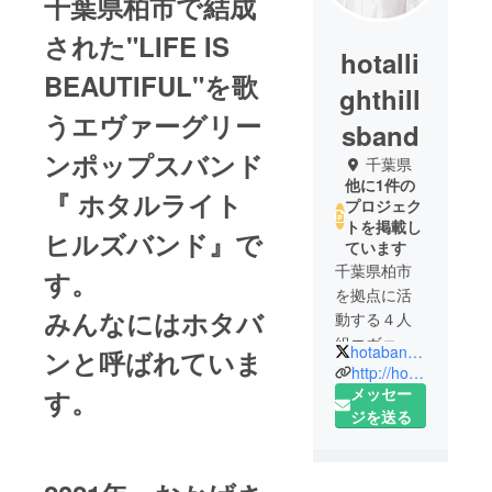
千葉県柏市で結成
された"LIFE IS
hotalli
BEAUTIFUL"を歌
ghthill
うエヴァーグリー
sband
ンポップスバンド
千葉県
他に1件の
『 ホタルライト
プロジェク
トを掲載し
ヒルズバンド』で
ています
千葉県柏市
す。
を拠点に活
みんなにはホタバ
動する４人
組エヴァー
hotabanofficial
ンと呼ばれていま
グリーン
http://hotaban.com
ポップスバ
メッセー
す。
ンド。
ジを送る
愛称は”ホタ
バン”
2011年結