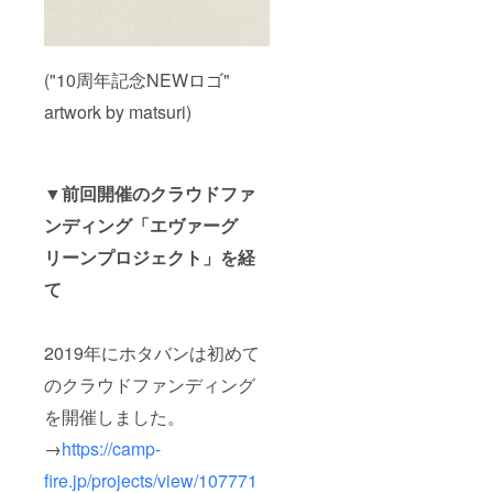
い致し
しく内
から基
喩する
ます。
容が知
本的に
お名前
（あな
りたい
バンド
や公序
たが理
という
サイド
良俗に
想とす
方は、
("10周年記念NEWロゴ"
が希望
反する
る開催
お気軽
する音
お名前
artwork by matsuri)
場所や
にお問
楽スタ
は掲載
形式に
い合わ
ジオ
をお断
よって
せメー
（関東
りする
メン
ルにて
近郊・
事が御
バー交
ご相談
都内１
座いま
▼前回開催のクラウドファ
通費や
くださ
時間圏
す、ご
機材の
い！
内）と
注意く
ンディング「エヴァーグ
お値段
→hotal.
させて
ださ
が変
light.hill
リーンプロジェクト」を経
いただ
い。
わって
s.band
きま
て
来ます
@gmail
す。 ※
ので、
.comま
交通費
メン
で
や滞在
バーと
費など
2019年にホタバンは初めて
要相談
の経費
でお願
はお手
のクラウドファンディング
いしま
数です
す！）
が支援
を開催しました。
プラン
者の皆
→
https://camp-
を支援
様にご
するか
負担い
fire.jp/projects/view/107771
どうか
ただき