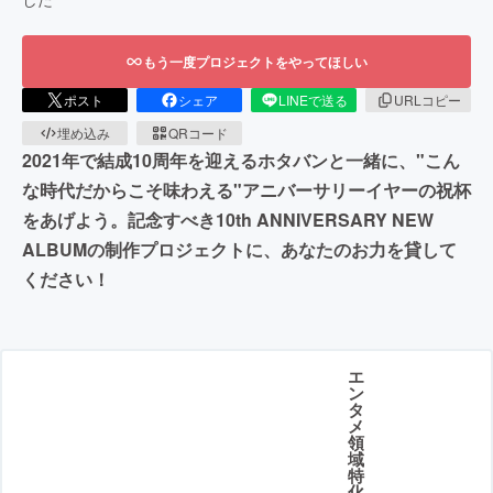
もう一度プロジェクトをやってほしい
ポスト
シェア
LINEで送る
URLコピー
埋め込み
QRコード
2021年で結成10周年を迎えるホタバンと一緒に、"こん
な時代だからこそ味わえる"アニバーサリーイヤーの祝杯
をあげよう。記念すべき10th ANNIVERSARY NEW
ALBUMの制作プロジェクトに、あなたのお力を貸して
ください！
エ
ン
タ
メ
領
域
特
化