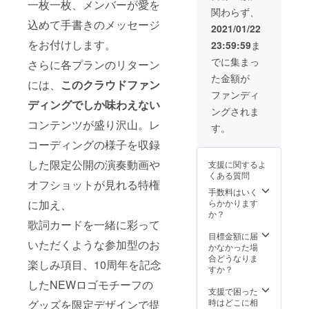
記念
一枚一枚、メンバーが愛を
開催場
リジナ
題あり
歌詞の
関わらず、
グッズ
所は感
ル楽曲
ませ
一節を
込めて手書きのメッセージ
がつき
染対策
はデー
ん。メ
2021/01/22
お書き
ます！
の観点
タもし
ンバー
いただ
をお付けします。
23:59:59
ま
（送料
から基
くは
レク
いた
込みの
本的に
CD-R等
チャー
でに集まっ
り、歌
さらに各プランのリターン
お値段
バンド
にて、
の元、
詞カー
た金額が
です）
サイド
ご希望
簡単な
には、
このクラウドファン
ドにイ
☆クラ
が希望
の形で
フレー
ファンディ
ラスト
ウド
する音
お届け
ディングでしか味わえない
ズでご
を組み
ングされま
ファン
楽スタ
させて
参加い
込ませ
コンテンツが盛り沢山。レ
ディン
ジオ
いただ
ただき
す。
ていた
グ限定
（関東
きま
ます。
だいた
コーディングの様子を収録
「10周
近郊・
す。(完
※ハンド
りと、
年記念
都内１
成した
クラッ
お好き
した限定公開の演奏動画や
支援に関するよ
ロゴ入
時間圏
楽曲の
プやラ
な形で
くある質問
りマグ
内）と
原盤権
ララ
の参加
オフショットが見れる特権
カッ
させて
はバン
手数料はいく
コーラ
プラン
プ」
いただ
ド（起
らかかります
に加え、
スのみ
を予定
☆CDメ
きま
案者）
か？
でのご
してお
ンバー
歌詞カードを一緒に彩って
す。 ※
に帰属
参加も
りま
直筆
現地ま
しま
目標金額に届
可能で
す） ＜
いただくような参加型のお
メッ
での交
す。 ) --
かなかった場
す。 ※
お名前
セージ
通費や
-----------
合どうなりま
メン
クレ
楽しみ項目、10周年を記念
付き
滞在費
-----------
すか？
バーが
ジット
☆CD2
などの
-----------
実際に
につい
したNEWロゴモチーフの
枚組
経費は
------ あ
支援で困った
レコー
て＞ ※
（６曲
お手数
なたの
時はどこに相
ディン
グッズを限定デザインで提
支援