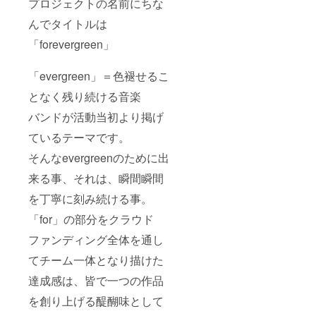
プロジェクトの名前にちな
問い合
わせ用
んでタイトルは
メール
アドレ
「forevergreen」
スから
ご連絡
をお願
「evergreen」＝色褪せるこ
い致し
となく残り続ける音楽
ます。
※完成し
バンドが活動当初より掲げ
た楽曲
の原盤
ているテーマです。
権はバ
ンド
そんなevergreenのために出
（起案
者）に
来る事、それは、瞬間瞬間
帰属し
を丁寧に刻み続ける事。
ます。
プラン
「for」の部分をクラウド
を支援
するか
ファンディング全体を通し
どうか
お悩み
てチーム一体となり描けた
の方、
さらに
達成感は、皆で一つの作品
詳しく
内容が
を創り上げる醍醐味として
知りた