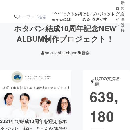
新
ロ
規
グ
会
プロジェクトを掲
はじ
プロジェクト
/
載するには
める
をさがす
イ
員
ン
登
ホタバン結成10周年記念NEW
録
ALBUM制作プロジェクト！
人気のプロ
注目のリ
注目の新着プロ
募集終了が近いプ
もうすぐ公開
hotallighthillsband
音楽
ジェクト
ターン
ジェクト
ロジェクト
されます
アート・写真
音楽
現在の支援総
額
639,
テクノロジー・ガジェット
ゲーム・サ
180
映像・映画
書籍・雑誌
2021年で結成10周年を迎えるホ
ビジネス・起業
チャレンジ
タバンと一緒に、"こんな時代だ