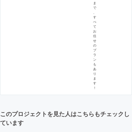
ま
で
、
す
べ
て
お
任
せ
の
プ
ラ
ン
も
あ
り
ま
す
！
このプロジェクトを見た人はこちらもチェックし
ています