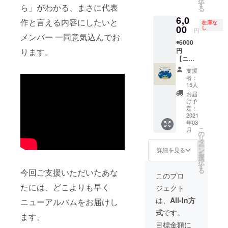
択
す！ ☆
のオリ
ご友人
す
容で
ら」がわかる、まさに代表
る
ご応募
ジナル
やご家
す） ☆
6,0
された
ソング
族同士
メン
作と言える内容にしたいと
在庫な
方が、
をホタ
00
複数人
し
バー全
円
（ご本
バンが
メンバー 一同意気込んでお
で参加
員との
◉6000
人を除
書き下
希望の
バンド
円
ります。
く）最
ろしま
方は事
１０周
【ニュ
大3名様
す！ メ
前にお
年記念
ーアル
までご
ンバー
問い合
リモー
支援
バムCD
家族や
とあな
わせの
トパー
者：
＋クラ
ご友人
たとで
上、ご
15人
ティー
ファン
をお誘
打ち合
相談く
＆打ち
お届
記念限
いいた
わせを
ださ
け予
上げ参
定グッ
だくこ
させて
定：
い。
加権
ズプラ
2021
とが可
いただ
（エン
(2021年
年03
ン】
能で
き、
トリー
5月の開
こ
月
※CDが
す。 ※
テーマ
の
はおひ
催を予
リ
付くプ
開催日
や曲調
タ
とり様
定して
ー
ランで
時は
など決
ン
１リ
詳細を見る
おりま
を
す！
2021年
めさせ
選
ターン
す) ☆
択
ニュー
3月〜5
ていた
す
ずつお
ニュー
る
今回ご支援いただいたあな
アルバ
月の期
だきま
願い致
このプロ
アルバ
ムCDに
間内で
す。 レ
しま
ムジャ
たには、どこよりも早く
ジェクト
加えク
応相談
コー
す） ※
ケット
ラウド
とさせ
ディン
楽器初
は、
All-In方
アート
ニューアルバムをお届けし
ファン
ていた
グを経
心者の
ワーク
式
です。
ディン
だきま
て完成
方でも
ます。
参加権
グ限定
す。 ※
したオ
全く問
目標金額に
（楽曲