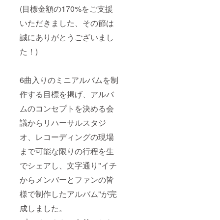
お悩み
ます。
(目標金額の170%をご支援
の方、
※未成年
さらに
の方は
いただきました、その節は
詳しく
保護者
内容が
の方同
誠にありがとうございまし
知りた
伴での
いとい
た！)
ご参加
う方
が可能
は、 お
です。
気軽に
※機材を
6曲入りのミニアルバムを制
お問い
お持ち
合わせ
でご希
作する目標を掲げ、アルバ
メール
望があ
にてご
ればリ
ムのコンセプトを決める会
相談く
モート
ださ
議からリハーサルスタジ
でのレ
い！
コー
オ、レコーディングの現場
→hotal.
ディン
light.hill
グ参加
まで可能な限りの行程を生
s.band
につい
@gmail
ても応
でシェアし、文字通り"イチ
.comま
相談と
で
させて
からメンバーとファンの皆
いただ
きま
様で制作したアルバム"が完
す。 事
成しました。
前に下
記のお