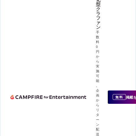
型
ク
ラ
フ
ァ
ン
手
数
料
0
円
か
ら
実
施
可
能
。
企
画
掲載
無料
か
ら
リ
タ
ー
ン
配
送