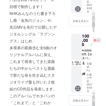
（感染
を楽し
定：
ルメモ
対策を
2021
もう！
リアル
目標で制作します！
年05
しっか
☆レ
プラ
こ
月
りとっ
NHKみんなのうた書き下ろ
コー
の
ン！
リ
て）あ
ディン
タ
☆CD作
ー
し曲「金魚のジョン」や、
なたの
グした
ン
品にあ
詳細を見る
を
ためだ
楽曲音
選
なたの
択
先日MVを先行で公開したデ
け
源の
す
お名前
る
に"生"
データ
クレ
ジタルシングル「ラブソン
100
ライブ
お渡し
ジット
を開催
,00
☆メン
☆ホタ
グス」はじめ、
残り1
しま
バー全
0
ラバ10
円
す！ ホ
員と記
未発表の新曲含む全6曲のオ
周年あ
タバン
◉10000
念撮影
りがと
リジナルアルバムに加え、
を呼ん
0円【ホ
あり ※
うプラ
で、あ
タバン
感染対
ン限
これまで発表してきた楽曲
なた好
オリジ
策のガ
定、ド
支援
みの
ナルソ
イドラ
キュメ
者：
たちの中からベストな選曲
セット
ング"書
インに
ント動
0人
リスト
き下ろ
則り、
画及び
お届
で新たな命を吹き込むスタ
で あな
し"プラ
最小人
ライブ
け予
ただけ
ン】 あ
数で行
定：
ジオライブ盤も付いた２枚
音源映
の"ホタ
なたが
2021
うレ
像の閲
年05
バンラ
物語の
組のCD作品を発表します。
コー
覧権
こ
月
イブ"が
主人
ディン
の
（今後
リ
このアルバムでホタバンの
味わえ
公。 世
グ体験
タ
も公開
ー
るプラ
界に一
プラン
ン
予定の
詳細を見る
「これまで」と「これか
を
ンで
つだけ
です。
選
ない内