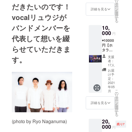
リ
「金魚の
アルバ
タ
だきたいのです！
ー
ムCDが
ン
詳細を見る
ジョン」が
を
どこよ
選
vocalリュウジが
10月〜11月
択
りも早
す
る
くお買
度NHKみん
バンドメンバーを
10,
い求め
なのうたで
いただ
000
円
オンエア。
代表して想いを綴
けるプ
◉10000
ランで
円【ホ
す！
らせていただきま
タラバ
（送料
10周
込みの
支援
す。
年"あり
お値段
者：
がと
です）
17人
う"プラ
☆メン
お届
ン】 こ
バー直
け予
のプラ
筆メッ
定：
ンでし
2021
セージ
年05
か味わ
付き
こ
月
えない
☆CD2
の
リ
ドキュ
枚組
タ
ー
メント
（NHK
ン
詳細を見る
を
動画や
みんな
選
択
ライブ
のうた
す
る
音源映
「金魚
20,
像、 メ
(photo by Ryo Naganuma)
のジョ
残り7
ンバー
000
ン」・
円
全員と
最新シ