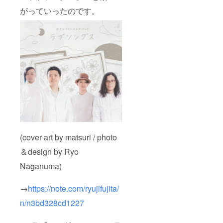
がっていったのです。
(cover art by matsuri / photo
＆design by Ryo
Naganuma)
→
https://note.com/ryujifujita/
n/n3bd328cd1227