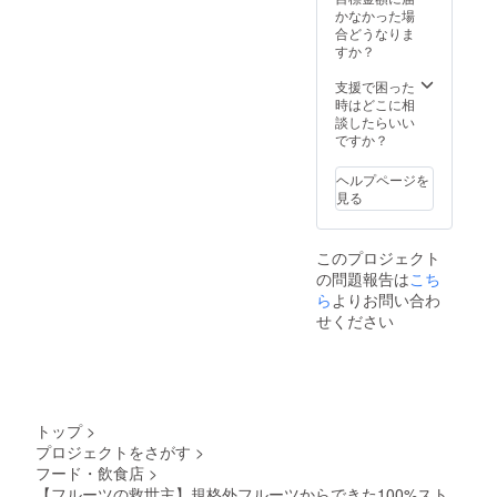
長野県
荷時期
かなかった場
産りん
が遅れ
合どうなりま
ご（ふ
る場合
すか？
じ）果
がござ
汁100%
いま
支援で困った
使用
す。 ※
時はどこに相
（スト
賞味期
談したらいい
レー
限：
ですか？
ト） ※
ジュー
デザイ
ス製造
ヘルプページを
ン・仕
から2年
見る
様は一
間
部変更
になる
このプロジェクト
可能性
の問題報告は
こち
がござ
いま
ら
よりお問い合わ
す。 ※
せください
送料込
み（100
サイ
ズ）の
価格で
す。 ※
トップ
>
製造工
プロジェクトをさがす
>
程の都
フード・飲食店
>
合等に
より出
【フルーツの救世主】規格外フルーツからできた100%スト