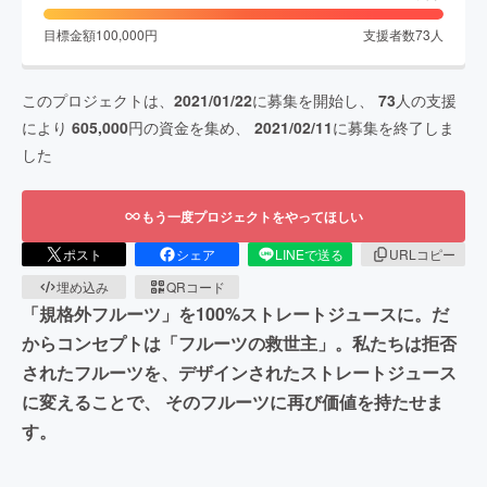
目標金額
100,000
円
支援者数
73
人
このプロジェクトは、
2021/01/22
に募集を開始し、
73
人の支援
により
605,000
円の資金を集め、
2021/02/11
に募集を終了しま
した
もう一度プロジェクトをやってほしい
ポスト
シェア
LINEで送る
URLコピー
埋め込み
QRコード
「規格外フルーツ」を100%ストレートジュースに。だ
からコンセプトは「フルーツの救世主」。私たちは拒否
されたフルーツを、デザインされたストレートジュース
に変えることで、 そのフルーツに再び価値を持たせま
す。