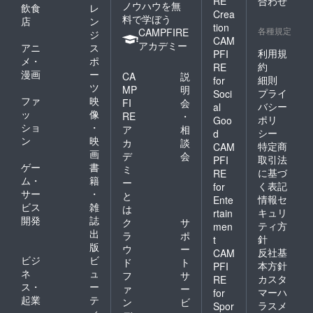
RE
合わせ
ノウハウを無
飲食
レ
Crea
料で学ぼう
店
ン
tion
各種規定
CAMPFIRE
ジ
CAM
アカデミー
アニ
ス
利用規
PFI
メ・
ポ
約
RE
漫画
ー
CA
説
細則
for
ツ
MP
明
プライ
Soci
ファ
映
FI
会
バシー
al
ッ
像
RE
・
ポリ
Goo
ショ
・
ア
相
シー
d
ン
映
カ
談
特定商
CAM
画
デ
会
取引法
PFI
ゲー
書
ミ
に基づ
RE
ム・
籍
ー
く表記
for
サー
・
と
情報セ
Ente
ビス
雑
は
キュリ
rtain
開発
誌
ク
サ
ティ方
men
出
ラ
ポ
針
t
版
ウ
ー
反社基
CAM
ビジ
ビ
ド
ト
本方針
PFI
ネ
ュ
フ
サ
カスタ
RE
ス・
ー
ァ
ー
マーハ
for
起業
テ
ン
ビ
ラスメ
Spor
ィ