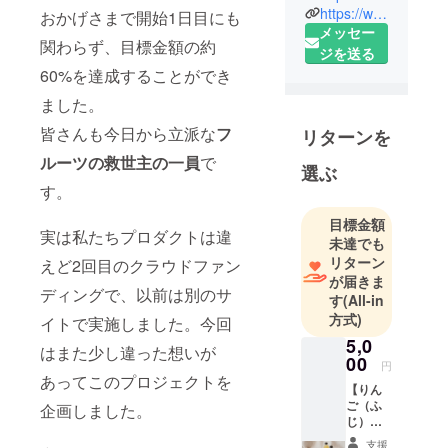
規格外フ
https://www.instagram.com/the_fruits_company/
おかげさまで開始1日目にも
ルーツから
メッセー
関わらず、目標金額の約
できたスト
ジを送る
60%を達成することができ
レート
ジュース
ました。
皆さんも今日から立派な
フ
リターンを
ルーツの救世主の一員
で
選ぶ
す。
目標金額
実は私たちプロダクトは違
未達でも
リターン
えど2回目のクラウドファン
が届きま
ディングで、以前は別のサ
す
(All-in
方式)
イトで実施しました。今回
5,0
はまた少し違った想いが
00
円
あってこのプロジェクトを
【りん
ご（ふ
企画しました。
じ）ス
トレー
支援