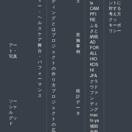
デ
ス
ントに
ts
ー
ィ
対する
CAM
・
ン
考え方
PFI
ヘ
グ
クッ
RE
ル
と
キーポ
ふる
ス
は
リシー
さと
ケ
プ
実
納税
ア
ロ
施
AD
アー
舞
ジ
事
FOR
ト・
台
ェ
例
ALL
写真
・
ク
HIO
パ
ト
KOS
フ
の
HI
ォ
作
JFA
ー
り
クラ
マ
方
ウド
ン
プ
統
ファ
ス
ロ
計
ン
ソー
ジ
デ
ディ
シャ
ェ
ー
ング
ル
ク
タ
mac
グッ
ト
hi-ya
ド
の
補助
広
金申