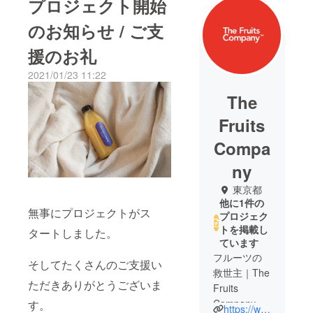
プロジェクト開始
のお知らせ / ご支
援のお礼
2021/01/23 11:22
The
Fruits
Compa
ny
東京都
他に1件の
無事にプロジェクトがス
プロジェク
トを掲載し
タートしました。
ています
フルーツの
そしてたくさんのご支援い
救世主｜The
ただきありがとうございま
Fruits
Company™
す。
https://www.thefruits-company.com/