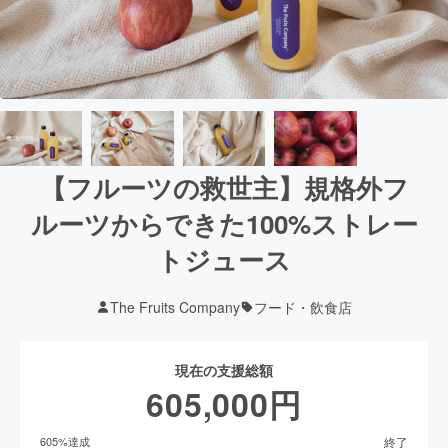
【フルーツの救世主】規格外フ
ルーツからできた100%ストレー
トジュース
The Fruits Company
フード・飲食店
現在の支援総額
605,000
円
終了
605
%達成