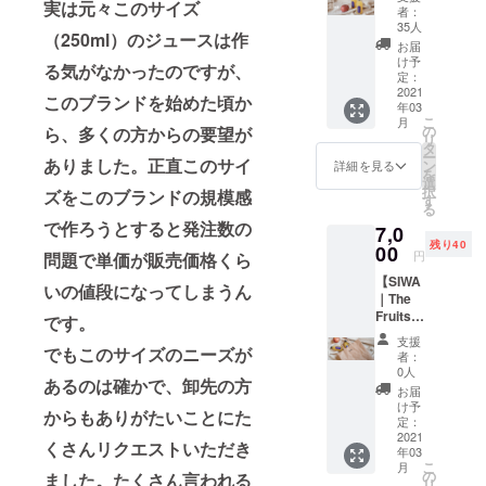
ト
実は元々このサイズ
者：
ジュー
35人
（250ml）のジュースは作
ス
お届
（250m
け予
る気がなかったのですが、
l）6本
定：
セッ
2021
このブランドを始めた頃か
年03
ト】 ※
こ
月
長野県
の
ら、多くの方からの要望が
リ
産りん
タ
ー
ご（ふ
ありました。正直このサイ
ン
詳細を見る
を
じ）果
選
択
ズをこのブランドの規模感
汁100%
す
る
使用
で作ろうとすると発注数の
7,0
（スト
残り40
レー
00
円
問題で単価が販売価格くら
ト） ※
【SIWA
デザイ
いの値段になってしまうん
｜The
ン・仕
Fruits
様は一
です。
Compa
部変更
支援
ny™ ス
でもこのサイズのニーズが
になる
者：
クエア
可能性
0人
あるのは確かで、卸先の方
バッ
がござ
お届
グ】 ・
いま
け予
からもありがたいことにた
SIWA｜
す。 ※
定：
The
2021
送料込
くさんリクエストいただき
年03
Fruits
み（100
こ
月
Compa
サイ
の
ました。たくさん言われる
リ