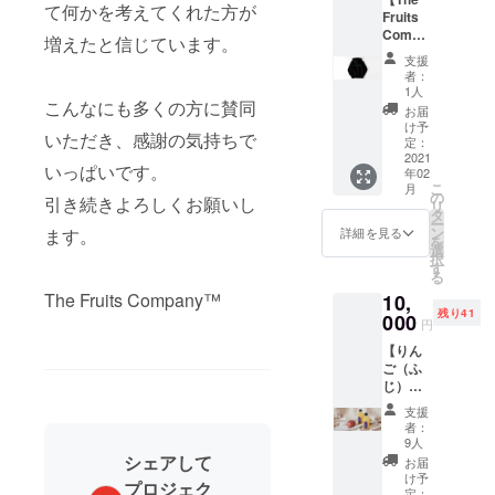
デザイ
より出
て何かを考えてくれた方が
Fruits
ン・仕
荷時期
Compa
様は一
が遅れ
増えたと信じています。
ny™
部変更
る場合
支援
Unifor
になる
がござ
者：
m
可能性
いま
1人
Hoodie
こんなにも多くの方に賛同
がござ
す。
お届
】 ・
いま
け予
いただき、感謝の気持ちで
The
す。 ※
定：
Fruits
2021
送料込
いっぱいです。
年02
Compa
み（100
こ
月
ny™
サイ
の
引き続きよろしくお願いし
リ
Unifor
ズ）の
タ
ー
m
価格で
ン
ます。
詳細を見る
を
Hoodie
す。 ※
選
択
1枚 -
製造工
す
る
カ
程の都
The Fruits Company™
10,
ラー：
合等に
残り41
ブラッ
000
より出
円
ク（ボ
荷時期
【りん
ディ） /
が遅れ
ご（ふ
ライト
る場合
じ）ス
グリー
がござ
トレー
ン（ロ
いま
支援
ト
ゴ） -
す。 ※
者：
ジュー
9.0oz /
賞味期
9人
ス
コット
シェアして
限：
お届
（250m
ン
ジュー
け予
プロジェク
l）6本
60%、
定：