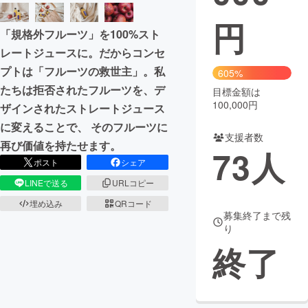
円
まちづくり・地域活性化
「規格外フルーツ」を100%スト
レートジュースに。だからコンセ
CAMPFIRE for Social Good
CAMPFIRE Creation
プトは「フルーツの救世主」。私
605%
CAMPFIREふるさと納税
machi-ya
コミュニティ
たちは拒否されたフルーツを、デ
目標金額は
100,000円
ザインされたストレートジュース
に変えることで、 そのフルーツに
支援者数
再び価値を持たせます。
73
人
ポスト
シェア
LINEで送る
URLコピー
埋め込み
QRコード
募集終了まで残
り
終了