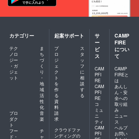
カテゴリー
起案サポート
サ
CAMP
ー
FIRE
テク
ま
プ
ス
ビ
につい
ノロ
ち
ロ
タ
ス
て
ジー
づ
ジ
ッ
・ガ
く
ェ
フ
CAM
CAMP
ジェ
り
ク
に
PFI
FIREと
ット
・
ト
相
RE
は
地
を
談
CAM
あんし
域
作
す
PFI
ん・安
活
る
る
RE
全への
性
資
コ
取り組
化
料
ミュ
み
プロ
音
請
ニ
ニュー
ダク
楽
求
ティ
ス
ト
CAM
ヘルプ
クラウドファ
フー
チ
PFI
お問い
ンディングの
ド・
ャ