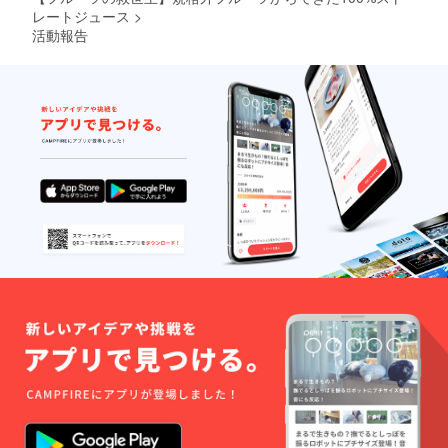
荷時期
レートジュース
>
が遅れ
活動報告
る場合
がござ
いま
す。 ※
賞味期
限：
ジュー
ス製造
から2年
間