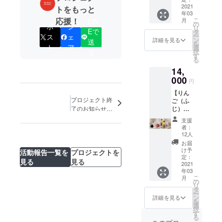
ス製造
セット
2021
ポリエ
トをもっと
から2年
年03
+ SIWA
ステル
間
こ
応援！
月
LIN
｜The
40%
の
ポ
シ
リ
Fruits
Eで
SIZE : L
タ
ー
ス
ェ
Compa
着丈：
ン
詳細を見る
送
を
ny™ ス
ト
ア
77cm /
選
択
る
クエア
身幅：
す
る
バッ
64cm /
14,
グ】 ・
袖丈：
りんご
000
64cm /
円
（250m
肩幅：
【りん
l）6本
59cm
プロジェクト終
ご（ふ
・SIWA
SIZE :
じ）ス
了のお知らせと
｜The
XL 着
トレー
Fruits
御礼
丈：
支援
ト
Compa
79cm /
者：
ジュー
ny™ ス
身幅：
12人
ス
クエア
66cm /
お届
（250m
バッグ
袖丈：
け予
活動報告一覧を
プロジェクトを
l）6本
1個 -
定：
64cm /
見る
見る
セット
2021
サイ
肩幅：
年03
+ The
ズ：
62cm
こ
月
Fruits
H340 ×
の
SIZE :
リ
Compa
W320 ×
タ
XXL 着
ー
ny™
D115
ン
丈：
詳細を見る
を
Unifor
mm -
選
81cm /
択
m
重さ：
す
身幅：
る
Hoodie
110g ※
70cm /