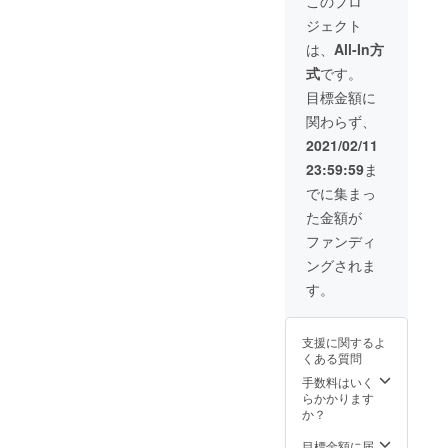
このプロ
】 ・り
長野県
袖丈：
ジェクト
んご
産りん
64cm /
（250m
ご（ふ
肩幅：
は、
All-In方
l）6本
じ）果
67cm ※
式
です。
・The
汁100%
送料込
Fruits
使用
みの価
目標金額に
Compa
（スト
格で
関わらず、
ny™
レー
す。 ※
Unifor
ト） ※
製造工
2021/02/11
m
デザイ
程の都
23:59:59
ま
Hoodie
ン・仕
合等に
1枚 -
様は一
より出
でに集まっ
カ
部変更
荷時期
た金額が
ラー：
になる
が遅れ
ブラッ
可能性
る場合
ファンディ
ク（ボ
がござ
がござ
ングされま
ディ） /
いま
いま
ライト
す。 ※
す。
す。
グリー
送料込
ン（ロ
み（100
ゴ） -
サイ
支援に関するよ
9.0oz /
ズ）の
くある質問
コット
価格で
ン
す。 ※
手数料はいく
60%、
製造工
らかかります
ポリエ
程の都
か？
ステル
合等に
40% ※
より出
目標金額に届