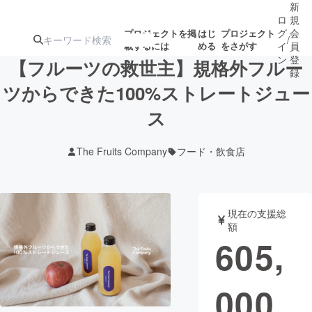
新
ロ
規
グ
会
プロジェクトを掲
はじ
プロジェクト
/
載するには
める
をさがす
イ
員
ン
登
【フルーツの救世主】規格外フルー
録
ツからできた100%ストレートジュー
ス
人気のプロ
注目のリ
注目の新着プロ
募集終了が近いプ
もうすぐ公開
ジェクト
ターン
ジェクト
ロジェクト
されます
The Fruits Company
フード・飲食店
アート・写真
音楽
現在の支援総
テクノロジー・ガジェット
ゲーム・サ
額
605,
映像・映画
書籍・雑誌
000
ビジネス・起業
チャレンジ