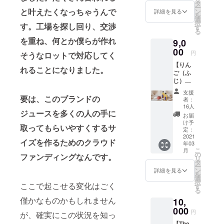
ny™ ス
ズ）の
タ
ー
クエア
価格で
と叶えたくなっちゃうんで
ン
詳細を見る
を
バッグ
す。 ※
選
択
す。工場を探し回り、交渉
1個 -
製造工
す
る
サイ
程の都
を重ね、何とか僕らが作れ
9,0
ズ：
合等に
H340 ×
00
より出
円
そうなロットで対応してく
W320 ×
荷時期
【りん
D115
が遅れ
れることになりました。
ご（ふ
mm -
る場合
じ）ス
重さ：
がござ
トレー
110g ※
いま
支援
ト
デザイ
要は、このブランドの
す。 ※
者：
ジュー
ン・仕
賞味期
16人
ジュースを多くの人の手に
ス
様は一
限：
お届
（250m
部変更
ジュー
け予
取ってもらいやすくするサ
l）12本
になる
定：
ス製造
セッ
2021
可能性
から2年
イズを作るためのクラウド
年03
ト】 ※
がござ
間
こ
月
長野県
いま
の
ファンディングなんです。
リ
産りん
す。 ※
タ
ー
ご（ふ
送料込
ン
詳細を見る
を
じ）果
みの価
選
択
汁100%
ここで起こせる変化はごく
格で
す
る
使用
す。 ※
僅かなものかもしれません
10,
（スト
製造工
レー
000
程の都
円
が、確実にこの状況を知っ
ト） ※
合等に
【The