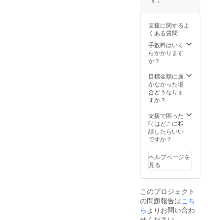
時、必
Fとさせ
ず備考
て頂き
欄にご
ます。
支援に関するよ
希望の
＊ネー
くある質問
お名前
ムプ
をご記
レート
手数料はいく
入くだ
はブ
らかかります
さい。
ラック
か？
とさせ
て頂き
目標金額に届
ます。
かなかった場
＊有効
合どうなりま
期限は
すか？
2021年
４月1日
支援で困った
より
時はどこに相
2022年
談したらいい
3月31日
ですか？
となり
ます。
ヘルプページを
＊支援
見る
時、必
ず備考
欄にご
このプロジェクト
希望の
の問題報告は
こち
お名前
をご記
ら
よりお問い合わ
入くだ
せください