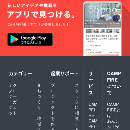
カテゴリー
起案サポート
サ
CAMP
ー
FIRE
テク
ま
プ
ス
ビ
につい
ノロ
ち
ロ
タ
ス
て
ジー
づ
ジ
ッ
・ガ
く
ェ
フ
CAM
CAMP
ジェ
り
ク
に
PFI
FIREと
ット
・
ト
相
RE
は
地
を
談
CAM
あんし
域
作
す
PFI
ん・安
活
る
る