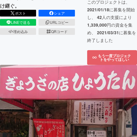
このプロジェクトは、
け継ぐ。
2021/01/18
に募集を開始
ポスト
シェア
し、
42
人の支援により
LINEで送る
URLコピー
1,339,000
円の資金を集
埋め込み
QRコード
め、
2021/03/31
に募集を
終了しました
もう一度プロジェク
トをやってほしい