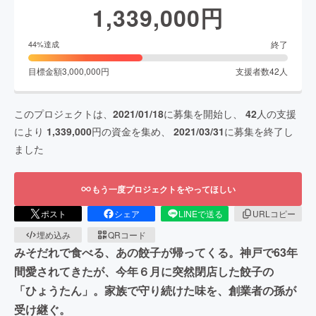
1,339,000
円
終了
44
%達成
目標金額
3,000,000
円
支援者数
42
人
このプロジェクトは、
2021/01/18
に募集を開始し、
42
人の支援
により
1,339,000
円の資金を集め、
2021/03/31
に募集を終了し
ました
もう一度プロジェクトをやってほしい
ポスト
シェア
LINEで送る
URLコピー
埋め込み
QRコード
みそだれで食べる、あの餃子が帰ってくる。神戸で63年
間愛されてきたが、今年６月に突然閉店した餃子の
「ひょうたん」。家族で守り続けた味を、創業者の孫が
受け継ぐ。