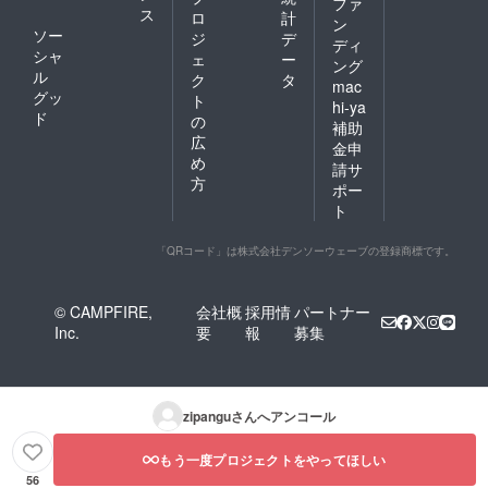
ファ
ス
ロ
計
ン
ソー
ジ
デ
ディ
シャ
ェ
ー
ング
ル
ク
タ
mac
グッ
ト
hi-ya
ド
の
補助
広
金申
め
請サ
方
ポー
ト
「QRコード」は株式会社デンソーウェーブの登録商標です。
© CAMPFIRE,
会社概
採用情
パートナー
Inc.
要
報
募集
zipangu
さんへアンコール
もう一度プロジェクトをやってほしい
56