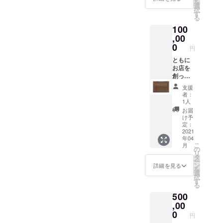
を
たん復
選
択
活の支
す
る
援者の
100
証とし
て、店
,00
内に支
0
円
援者様
のネー
ともに
ムプ
お店を
レート
創った
を設置
証 ネー
支援
させて
ムプ
者：
いただ
レート
1人
きま
（シル
お届
す。副
バー）
け予
賞的に
設置権
定：
餃子100
と飲食
2021
年04
個引き
代
こ
月
換え券
10%OF
の
リ
または
F会員
タ
ー
100個現
券。
ン
詳細を見る
を
品をお
ひょう
選
択
届けい
たん復
す
る
たしま
活の支
500
す。 ＊
援者の
現品は
証とし
,00
宅急便
て、店
0
円
（送料
内に支