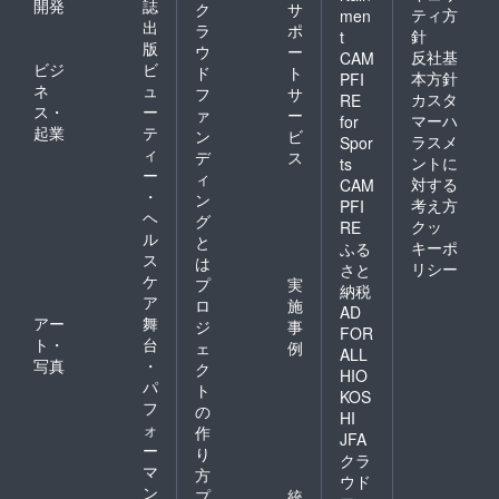
開発
誌
ク
サ
ティ方
men
出
ラ
ポ
針
t
版
ウ
ー
反社基
CAM
ビジ
ビ
ド
ト
本方針
PFI
ネ
ュ
フ
サ
カスタ
RE
ス・
ー
ァ
ー
マーハ
for
起業
テ
ン
ビ
ラスメ
Spor
ィ
デ
ス
ントに
ts
ー
ィ
対する
CAM
・
ン
考え方
PFI
ヘ
グ
クッ
RE
ル
と
キーポ
ふる
ス
は
リシー
さと
ケ
プ
実
納税
ア
ロ
施
AD
アー
舞
ジ
事
FOR
ト・
台
ェ
例
ALL
写真
・
ク
HIO
パ
ト
KOS
フ
の
HI
ォ
作
JFA
ー
り
クラ
マ
方
ウド
ン
プ
統