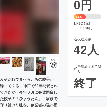
0
円
まちづくり・地域活性化
44%
目標金額は
CAMPFIRE for Social Good
CAMPFIRE Creation
3,000,000円
CAMPFIREふるさと納税
machi-ya
コミュニティ
支援者数
42
人
募集終了まで残
り
終了
みそだれで食べる、あの餃子が
帰ってくる。神戸で63年間愛され
てきたが、今年６月に突然閉店し
た餃子の「ひょうたん」。家族で
守り続けた味を、創業者の孫が受