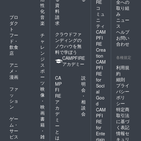
RE
全への
性
資
コ
取り組
化
料
ミュ
み
プロ
音
請
ニ
ニュー
ダク
楽
求
ティ
ス
ト
CAM
ヘルプ
クラウドファ
フー
チ
PFI
お問い
ンディングの
ド・
ャ
RE
合わせ
ノウハウを無
飲食
レ
Crea
料で学ぼう
店
ン
tion
各種規定
CAMPFIRE
ジ
CAM
アカデミー
アニ
ス
利用規
PFI
メ・
ポ
約
RE
漫画
ー
CA
説
細則
for
ツ
MP
明
プライ
Soci
ファ
映
FI
会
バシー
al
ッ
像
RE
・
ポリ
Goo
ショ
・
ア
相
シー
d
ン
映
カ
談
特定商
CAM
画
デ
会
取引法
PFI
ゲー
書
ミ
に基づ
RE
ム・
籍
ー
く表記
for
サー
・
と
情報セ
Ente
ビス
雑
は
キュリ
rtain