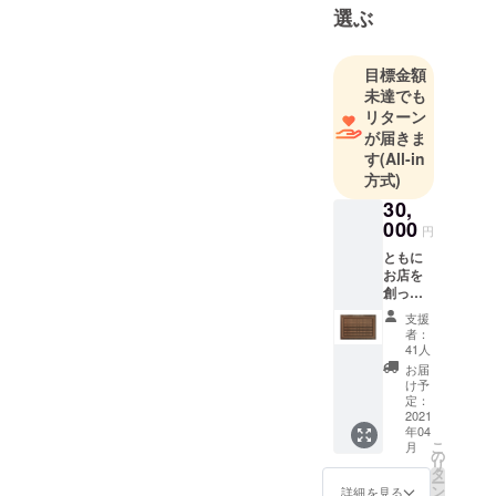
選ぶ
目標金額
未達でも
リターン
が届きま
す
(All-in
方式)
30,
000
円
ともに
お店を
創った
証 ネー
支援
ムプ
者：
レート
41人
（木
お届
目）設
け予
置権と
定：
餃子100
2021
年04
個引き
こ
月
換え
の
リ
券。
タ
ー
ひょう
ン
詳細を見る