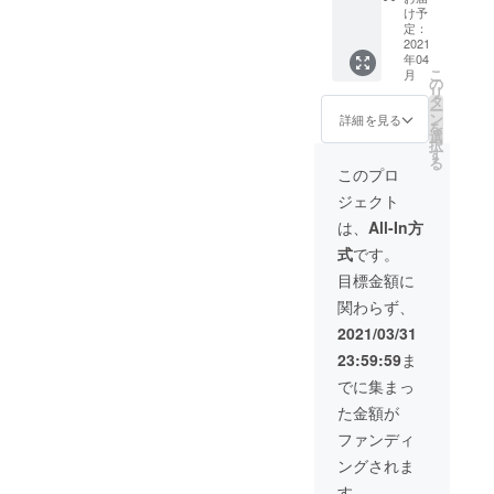
入くだ
４月1日
きま
ラッ
け予
さい。
より
す。副
ク）設
定：
2022年
賞的に
置権と
2021
年04
3月31日
ご飲食
飲食代
こ
月
となり
代を1年
50%OF
の
リ
ます。
間
F会員
タ
ー
＊支援
30%OF
券。
ン
詳細を見る
を
時、必
Fとさせ
ひょう
選
択
ず備考
て頂き
たん復
す
る
欄にご
ます。
活の支
このプロ
希望の
＊ネー
援者の
ジェクト
お名前
ムプ
証とし
をご記
レート
て、店
は、
All-In方
入くだ
はゴー
内に支
式
です。
さい。
ルドと
援者様
させて
のネー
目標金額に
頂きま
ムプ
関わらず、
す。 ＊
レート
有効期
を設置
2021/03/31
限は
させて
23:59:59
ま
2021年
いただ
４月1日
きま
でに集まっ
より
す。副
た金額が
2022年
賞的に
3月31日
ご飲食
ファンディ
となり
代を1年
ングされま
ます。
間
＊支援
50%OF
す。