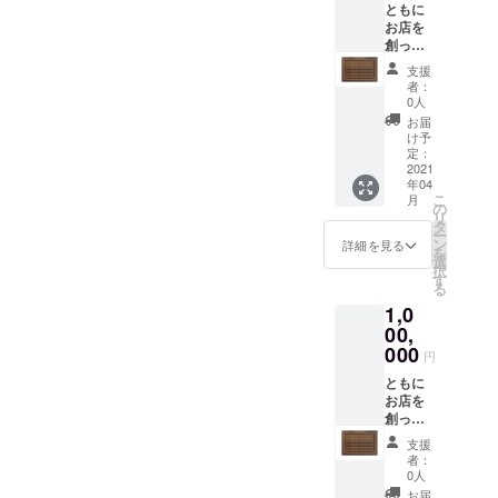
着払
援者様
ともに
い）に
のネー
お店を
てお届
ムプ
創った
けにな
レート
証 ネー
支援
りま
を設置
ムプ
者：
す。 ＊
させて
レート
0人
引き換
いただ
（ゴー
お届
え券を
きま
ルド）
け予
お選び
す。副
設置権
定：
の方、
賞的に
と飲食
2021
年04
引き換
ご飲食
代
こ
月
え券の
代を1年
30%OF
の
リ
有効期
間
F会員
タ
ー
限は
10%OF
券。
ン
詳細を見る
を
2021年
Fとさせ
ひょう
選
択
４月1日
て頂き
たん復
す
る
より
ます。
活の支
1,0
2021年
＊ネー
援者の
6月30日
ムプ
証とし
00,
となり
レート
て、店
000
円
ます。
はシル
内に支
＊支援
バーと
援者様
ともに
時、必
させて
のネー
お店を
ず備考
頂きま
ムプ
創った
欄にご
す。 ＊
レート
証 ネー
支援
希望の
有効期
を設置
ムプ
者：
お名前
限は
させて
レート
0人
をご記
2021年
いただ
（ブ
お届