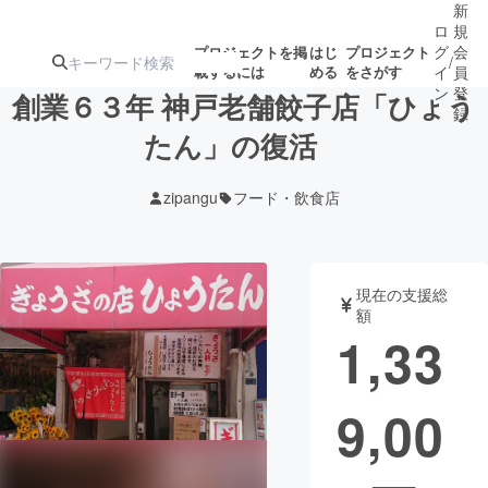
新
ロ
規
グ
会
プロジェクトを掲
はじ
プロジェクト
/
載するには
める
をさがす
イ
員
ン
登
創業６３年 神戸老舗餃子店「ひょう
録
たん」の復活
人気のプロ
注目のリ
注目の新着プロ
募集終了が近いプ
もうすぐ公開
zipangu
フード・飲食店
ジェクト
ターン
ジェクト
ロジェクト
されます
アート・写真
音楽
現在の支援総
額
1,33
テクノロジー・ガジェット
ゲーム・サ
9,00
映像・映画
書籍・雑誌
ビジネス・起業
チャレンジ