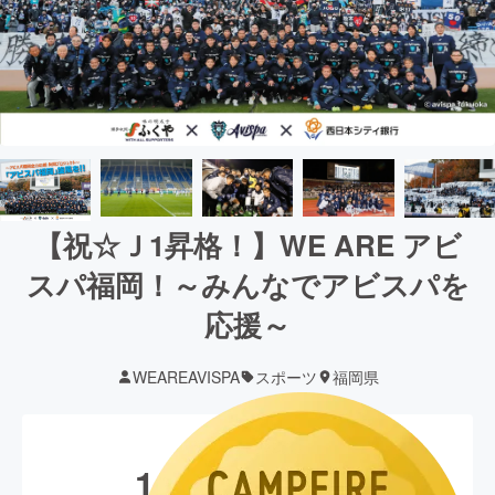
【祝☆Ｊ1昇格！】WE ARE アビ
スパ福岡！～みんなでアビスパを
応援～
WEAREAVISPA
スポーツ
福岡県
現在の支援総額
11,989,112
円