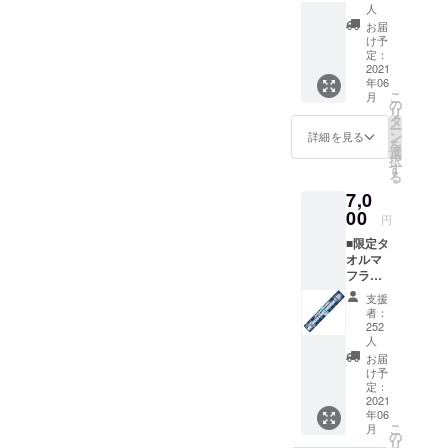
段は入れない選手ロッ
ディン
※1：
人
在9連勝中☆アビスパ福岡絶
るのか、、これからもアビ
残り「1着」です☆
グ限
5,000円
ド側入場口前”に並ぶスポン
お届
カー、ピッチでの記念撮
定》 特
好調ですね！！新型コロナ
以上の
け予
スパ福岡を応援していきま
サーボードの横に設置中改
典
定：
ご支援
影、練習見学 など）・観
ウイルスにより暗い話題も
2021
しょう！！！本当にありが
①・・
で、選
めまして多大なるご支援を
年06
戦チケット（バックスタン
【選手
手直筆
多いですが、アビスパの躍
こ
月
とうございました。
直筆サ
の
サイン
いただきました皆さまに心
リ
ド側BS席予定）・サイン色
イン入
タ
をお入
進はそれ以上に元気をも
『☆WE ARE アビスパファ
ー
り】オ
ン
れしま
詳細を見る
より御礼申し上げます。現
紙（ご指定の選手もしくは
を
リジナ
らってます♪チームの勢いを
選
す（選
ミリー☆』
択
在J1で5連敗中と苦しんでい
ルデザ
す
手の指
長谷部監督 ※）・特別応援
る
更に後押しするため、残り3
インポ
定はで
るアビスパを全力で応援し
7,0
グッズ・オリジナルポスト
スト
きませ
日！皆さまの愛の応援をお
00
カード
ん）。
円
て、再び旋風を巻き起こし
カード（選手直筆サイン入
《クラ
※2：ベ
願いいたします！！！☆ス
■限定タ
ウド
スト電
てもらいましょう！
り/選手の指定は不可）・ス
オルマ
ファン
タジアムでも家でも楽しん
器スタ
フラー
ディン
ジアム
ポンサーボードに名前を掲
《クラ
でいただけるクラファン限
グ限
内/場所/
支援
ウド
載（※注意）「備考欄」にサ
定》
掲載期
者：
定グッズ多数ご準備いただ
ファン
※1 特典
252
間は未
インの希望者（指定選手名
ディン
人
②・・
定 ※3：
いてます☆
グ限
スポン
お届
スポン
もしくは長谷部監督）を必
定》 特
け予
サー
サー
典
定：
ボード
ボード
ずご入力ください。スペ
2021
①・・
に名前
に掲出
年06
【選手
シャル価格（3万円）にてア
を掲載
するお
こ
月
直筆サ
の
（ご支
名前を
リ