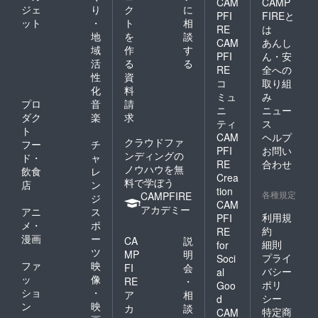
CAM
CAMP
ベスト
ジェ
り
ク
に
丈 身幅
PFI
FIREと
電器ス
裾幅 袖
ット
・
ト
相
タジア
RE
は
丈 袖口
地
を
談
ム内/場
CAM
あんし
幅 天幅
域
作
す
所/掲載
PFI
ん・安
外 O
期間は
活
る
る
RE
全への
未定
性
資
72cm
コ
取り組
化
料
106cm
スポ
ミュ
み
106cm
プロ
音
請
ンサー
ニ
ニュー
22cm
ダク
楽
求
ボード
ティ
ス
17cm
に掲出
ト
18.5cm
CAM
ヘルプ
するお
クラウドファ
フー
チ
【限定
PFI
お問い
名前を
ンディングの
ド・
ャ
数】 サ
RE
合わせ
「備考
ノウハウを無
イズ 限
飲食
レ
欄」に
Crea
定数 O
料で学ぼう
店
ン
ご記載
tion
20
各種規定
CAMPFIRE
ジ
くださ
着 ※ご
CAM
アカデミー
い。
アニ
ス
支援金
利用規
PFI
メ・
ポ
額には
約
RE
特段
送料を
漫画
ー
CA
説
の記載
細則
for
含みま
ツ
MP
明
がない
プライ
Soci
す。
ファ
映
場合は
FI
会
バシー
al
ご本名
ッ
像
RE
・
ポリ
Goo
を掲出
ショ
・
ア
相
シー
d
させて
ン
映
カ
談
特定商
いただ
CAM