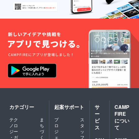
ます。
未定
・
ツアー
スポン
の巡回
サー
先は状
ボード
況に
に掲出
よって
するお
変更す
名前を
る場合
「備考
がござ
欄」に
いま
ご記載
す。
くださ
・
い。
当ツ
アーは1
特段の
名様よ
記載が
り催行
ない場
いたし
合はご
ます。
本名を
※2：特
掲出さ
典①の
せてい
カテゴリー
起案サポート
サ
CAMP
『選手
ただき
サイ
ー
FIRE
ます。
ン』
【ユニ
テク
ま
プ
ス
ビ
につい
は、選
フォー
ノロ
ち
ロ
タ
手の指
ス
て
ムサイ
ジー
づ
ジ
ッ
定は不
ズ】 サ
可 ※3：
・ガ
く
ェ
フ
イズ 着