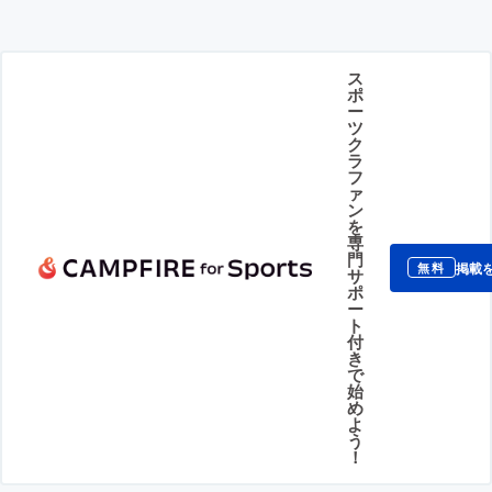
ス
ポ
ー
ツ
ク
ラ
フ
ァ
ン
を
専
門
掲載
無料
サ
ポ
ー
ト
付
き
で
始
め
よ
う
！