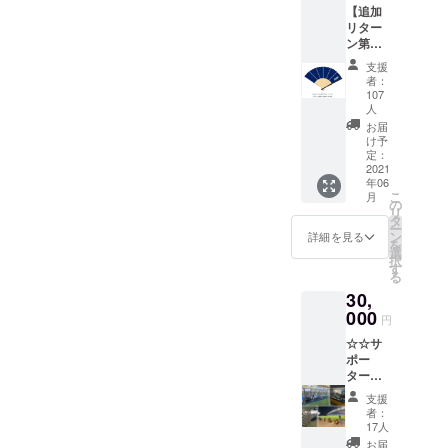
サイ
欄」に
によっ
【追加
直筆サ
ン』
ご記載
て異な
リター
イン入
は、選
くださ
ります
ン第１
り】オ
手の指
い。
※ご支援
弾!!】 ■
リジナ
定は不
支援
金額に
蜂昇扇
ルデザ
者：
可 ※2：
特段の
は送料
子（せ
インポ
107
ベスト
記載が
を含み
んす）
人
スト
電器ス
ない場
ます。
《2021
カード
お届
タジア
合はご
シーズ
け予
《クラ
ム内/場
本名を
ンデザ
定：
ウド
所/掲載
掲出さ
2021
イン》
ファン
期間は
せてい
年06
特典
ディン
未定
こ
月
ただき
①・・
の
グ限
リ
ます。
【選手
タ
定》
スポン
ー
【カー
直筆サ
ン
詳細を見る
※1 特典
サー
を
マグ
イン入
選
②・・
ボード
択
ネット
り】オ
す
スポン
に掲出
る
サイ
リジナ
サー
するお
ズ】幅
30,
ルデザ
ボード
名前を
10cm×
000
インポ
に名前
円
「備考
高さ
スト
を掲載
欄」に
12cm ※
☆☆サ
カード
（ご支
ご記載
ご支援
ポー
《クラ
援金額
くださ
金額に
ター・
ウド
によっ
い。
は送料
地域の
ファン
てサイ
支援
を含み
皆さま
ディン
者：
ズ変
特段の
ます。
へ感謝
グ限
17人
更）
記載が
を込め
定》
お届
※2 ※1：