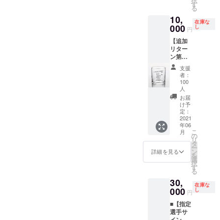
択
ルデザ
れない
す
記載が
る
インポ
施設内
スポン
ない場
10,
スト
や選手
サー
在庫な
合はご
カード
000
が躍動
し
ボード
円
本名を
《クラ
する
に掲出
掲出さ
【追加
ウド
ピッチ
するお
せてい
リター
ファン
上をご
名前を
ただき
ン第２
ディン
案内す
「備考
ます。
弾!!】 ■
グ限
る特別
欄」に
支援
【ペッ
限定
定》
なバッ
者：
ご記載
トボト
［新デ
※1 特典
クス
100
くださ
ルホル
ザイ
②・・
人
テージ
い。
ダーサ
ン］焼
スポン
ツアー
お届
イズ】
酎グラ
サー
け予
で
特段の
幅
ス《ク
定：
ボード
す！！
記載が
23cm×
2021
ラウド
に名前
ない場
高さ
年06
ファン
を掲載
例）ロ
合はご
こ
月
20cm×
ディン
の
（ご支
ビー展
本名を
リ
奥行
グ限定
タ
援金額
示物
掲出さ
ー
8cm ※
－ア
ン
によっ
詳細を見る
→3F貴
せてい
を
ご支援
ビーく
選
てサイ
賓室
ただき
択
金額に
んver》
す
ズ変
→4F放
ます。
る
は送料
特典
更）
送室・
【扇子
を含み
30,
①・・
※2 ※1：
DJ室
在庫な
サイ
ます。
000
【選手
し
『選手
→5Fラ
円
ズ】幅
閉じる
直筆サ
サイ
ウンジ
35cm×
■【指定
イン入
ン』
→イン
高さ
選手サ
り】オ
は、選
タ
21cm ※
イン入