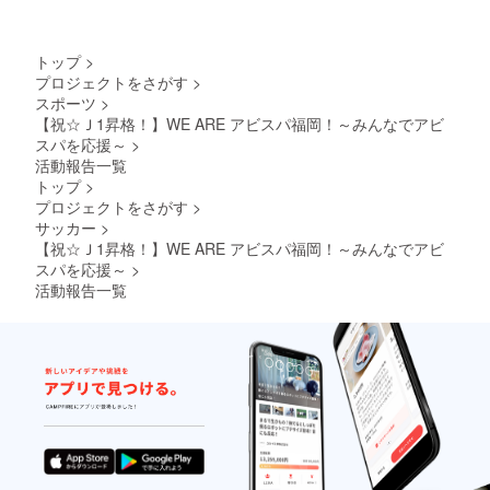
手の指
ます。
のサイ
定はで
【サイ
ンが揃
きませ
ンボー
わない
トップ
>
ん。
ルサイ
場合も
・
プロジェクトをさがす
>
ズ】4号
ござい
ご支援
スポーツ
>
球（直
ます。
者数に
径
ご了承
【祝☆Ｊ1昇格！】WE ARE アビスパ福岡！～みんなでアビ
よって
20.5cm
くださ
スパを応援～
>
ツアー
） ※ご
い。
活動報告一覧
を複数
支援金
※2：サ
回に分
トップ
>
額には
イズはO
けて催
プロジェクトをさがす
>
送料を
サイズ
行する
サッカー
>
含みま
のみと
ため、
す。
なりま
【祝☆Ｊ1昇格！】WE ARE アビスパ福岡！～みんなでアビ
ツアー
す ※3：
スパを応援～
>
の実施
『選手
試合は
活動報告一覧
サイ
選択で
ン』
きませ
は、選
ん。当
手の指
クラウ
定は不
ドファ
可 ※4：
ンディ
ベスト
ング終
電器ス
了後に
タジア
調整さ
ム内/場
せてい
所/掲載
ただき
期間は