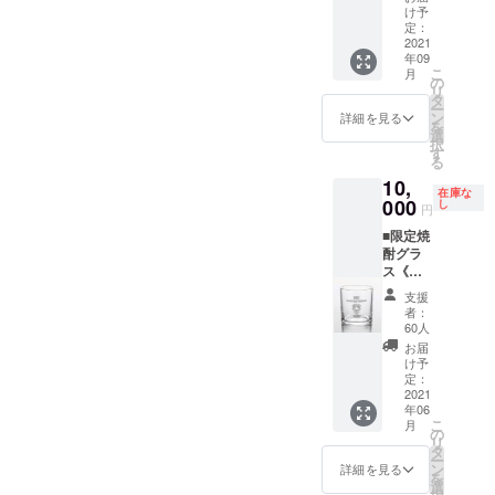
ない場
て特別
※1 特典
け予
『選手
合はご
価
定：
②・・
サイ
本名を
格！！
2021
スポン
ン』
掲出さ
年09
☆☆
サー
は、選
こ
せてい
月
■【1名
の
ボード
手の指
リ
ただき
様から
タ
に名前
定は不
ー
ます。
催行】
ン
を掲載
詳細を見る
可 ※2：
を
【タオ
スペ
選
（ご支
ベスト
択
ルマフ
シャル
す
援金額
電器ス
る
ラーサ
バック
によっ
タジア
イズ】
10,
ステー
てサイ
ム内/場
在庫な
幅
ジツ
000
し
ズ変
円
所/掲載
20cm×
アー
更）
期間は
長さ
■限定焼
《クラ
※2 ※1：
未定
110cm
酎グラ
ウド
『選手
※ご支援
ス《ク
ファン
サイ
スポン
金額に
ラウド
ディン
ン』
支援
サー
は送料
ファン
グ限
は、選
者：
ボード
を含み
ディン
定》
60人
手の指
に掲出
ます。
グ限
★ホー
定は不
お届
するお
定》 特
ムゲー
け予
可 ※2：
名前を
典
ム時の
定：
ベスト
「備考
①・・
2021
ベスト
電器ス
欄」に
年06
【選手
電器ス
タジア
ご記載
こ
月
直筆サ
タジア
の
ム内/場
くださ
リ
イン入
ム内
タ
所/掲載
い。
ー
り】オ
で、普
ン
詳細を見る
期間は
を
リジナ
段は入
選
未定
特段の