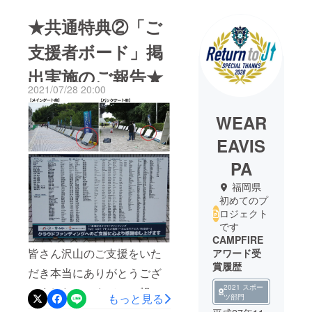
★共通特典②「ご
支援者ボード」掲
出実施のご報告★
2021/07/28 20:00
WEAR
EAVIS
PA
福岡県
初めてのプ
ロジェクト
です
CAMPFIRE
皆さん沢山のご支援をいた
アワード受
賞履歴
だき本当にありがとうござ
2021 スポー
いました！！さて、ご報告
もっと見る
ツ部門
が遅くなり誠に申し訳ござ