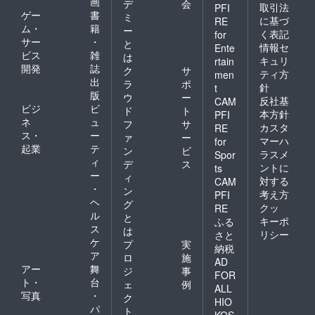
画
デ
会
きま
取引法
PFI
ゲー
書
す。
ミ
に基づ
RE
【ツ
ム・
籍
ー
く表記
for
アー実
サー
・
と
情報セ
Ente
施時
ビス
雑
は
キュリ
rtain
期】当
開発
誌
ク
サ
クラウ
ティ方
men
出
ラ
ポ
ドファ
針
t
版
ンディ
ウ
ー
反社基
CAM
ング終
ビジ
ビ
ド
ト
本方針
PFI
了後に
ネ
ュ
フ
サ
カスタ
RE
調整致
ス・
ー
ァ
ー
しま
マーハ
for
起業
テ
ン
ビ
す。 ※
ラスメ
Spor
ィ
ご支援
デ
ス
ントに
ts
金額に
ー
ィ
対する
CAM
は送料
・
ン
考え方
PFI
を含み
ヘ
グ
クッ
ます。
RE
ル
と
キーポ
ふる
ス
は
リシー
さと
ケ
プ
実
納税
ア
ロ
施
AD
アー
舞
ジ
事
FOR
ト・
台
ェ
例
ALL
写真
・
ク
HIO
パ
ト
KOS