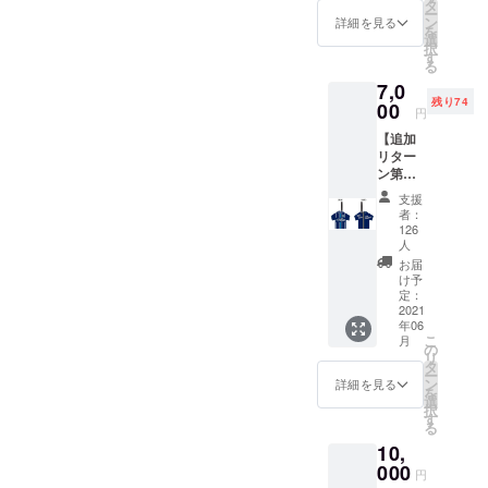
ビスパ福岡よりご提供いた
イン入
タ
援金額
「備考
ー
り】オ
ン
詳細を見る
によっ
欄」に
を
だいています！！ この内
リジナ
選
てサイ
ご記載
択
ルデザ
す
ズ変
くださ
容で、この価格、、神プラ
る
インポ
更）
い。
7,0
スト
ンと思うのは私だけでしょ
※2 ※1：
残り74
00
カード
『選手
円
特段の
うか♪アディショナルタイム
《クラ
サイ
記載が
【追加
ウド
ン』
ない場
はありません！！最後の1秒
リター
ファン
は、選
合はご
ン第３
ディン
手の指
本名を
まで応援お願いしま
弾!!】 ■
グ限
定は不
支援
掲出さ
アビス
定》
者：
す！！！！！
可 ※2：
せてい
パユニ
※1 特典
126
ベスト
ただき
フォー
人
②・・
電器ス
ます。
ム型
スポン
お届
タジア
【ポス
ペット
け予
サー
ム内/場
トカー
ボトル
定：
ボード
所/掲載
ドサイ
2021
ホル
に名前
期間は
ズ】幅
年06
ダー
を掲載
未定
こ
10cm×
月
《クラ
の
（ご支
リ
高さ
ウド
タ
援金額
スポン
ー
15cm
ファン
ン
詳細を見る
によっ
サー
を
【スポ
ディン
選
てサイ
ボード
択
ンサー
グ限
す
ズ変
に掲出
る
ボード
定》 特
更）
するお
掲出サ
10,
典
※2 ※1：
名前を
イズ】※
000
①・・
『選手
円
「備考
コース
【選手