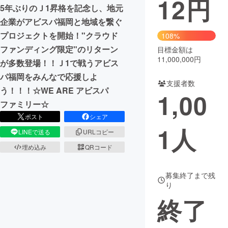
12
円
5年ぶりのＪ1昇格を記念し、地元
まちづくり・地域活性化
企業がアビスパ福岡と地域を繋ぐ
プロジェクトを開始！"クラウド
108%
ファンディング限定"のリターン
目標金額は
CAMPFIRE for Social Good
CAMPFIRE Creation
11,000,000円
が多数登場！！Ｊ1で戦うアビス
CAMPFIREふるさと納税
machi-ya
コミュニティ
パ福岡をみんなで応援しよ
支援者数
う！！！☆WE ARE アビスパ
1,00
ファミリー☆
ポスト
シェア
1
人
LINEで送る
URLコピー
埋め込み
QRコード
募集終了まで残
り
終了