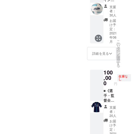
リジナ
手の指
ビュー
ご支援
り】ア
ルデザ
定は不
ボード
支援
金額に
ビスパ
インポ
可 ※2：
者：
での記
は送料
オリジ
スト
30人
ベスト
念撮影
を含み
ナル4号
カード
電器ス
お届
→選手
ます。
球
《クラ
け予
タジア
ロッ
※1※2 特
定：
ウド
ム内/場
カー見
典
2021
ファン
所/掲載
学→
年06
①・・
ディン
期間は
ピッチ
こ
月
【選手
の
グ限
未定
での記
リ
直筆サ
タ
定》
念撮影
ー
イン入
ン
※1 特典
詳細を見る
スポン
→練習
を
り】オ
選
②・・
サー
見学
択
リジナ
す
スポン
ボード
等々
る
ルデザ
サー
に掲出
★観戦
100
インポ
ボード
するお
チケッ
スト
,00
在庫な
に名前
名前を
ト
し
カード
0
を掲載
「備考
（バッ
円
《クラ
（ご支
欄」に
クスタ
ウド
■《選
援金額
ご記載
ンド側
ファン
手・監
によっ
くださ
BS席予
ディン
督全員
てサイ
い。
定）と
グ限
のサイ
ズ変
選手サ
支援
定》
ン入
更）
特段の
者：
イン色
※3 特典
り!!》
※2 ※1：
20人
記載が
紙＋特
②・・
2021
『選手
ない場
お届
別応援
スポン
シーズ
サイ
け予
合はご
グッズ
サー
ンオー
定：
ン』
本名を
付き！
ボード
セン
2021