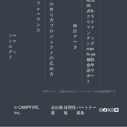
フ
の
HI
ォ
作
JFA
ー
り
クラ
マ
方
ウド
ン
プ
統
ファ
ス
ロ
計
ン
ソー
ジ
デ
ディ
シャ
ェ
ー
ング
ル
ク
タ
mac
グッ
ト
hi-ya
ド
の
補助
広
金申
め
請サ
方
ポー
ト
「QRコード」は株式会社デンソーウェーブの登録商標です。
© CAMPFIRE,
会社概
採用情
パートナー
Inc.
要
報
募集