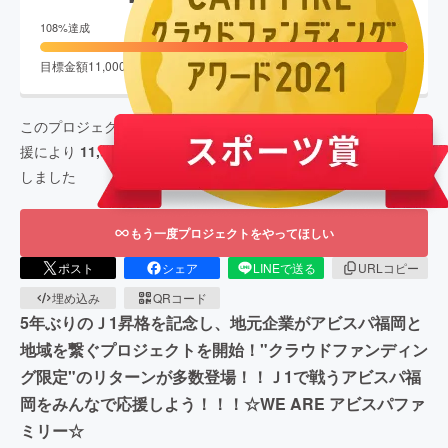
終了
108
%達成
目標金額
11,000,000
円
支援者数
1,001
人
このプロジェクトは、
2021/03/23
に募集を開始し、
1,001
人の支
援により
11,989,112
円の資金を集め、
2021/05/23
に募集を終了
しました
もう一度プロジェクトをやってほしい
ポスト
シェア
LINEで送る
URLコピー
埋め込み
QRコード
5年ぶりのＪ1昇格を記念し、地元企業がアビスパ福岡と
地域を繋ぐプロジェクトを開始！"クラウドファンディン
グ限定"のリターンが多数登場！！Ｊ1で戦うアビスパ福
岡をみんなで応援しよう！！！☆WE ARE アビスパファ
ミリー☆