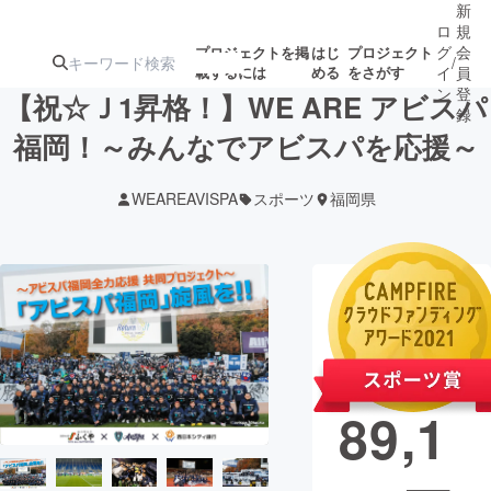
新
ロ
規
グ
会
プロジェクトを掲
はじ
プロジェクト
/
載するには
める
をさがす
イ
員
ン
登
【祝☆Ｊ1昇格！】WE ARE アビスパ
録
福岡！～みんなでアビスパを応援～
人気のプロ
注目のリ
注目の新着プロ
募集終了が近いプ
もうすぐ公開
WEAREAVISPA
スポーツ
福岡県
ジェクト
ターン
ジェクト
ロジェクト
されます
アート・写真
音楽
現在の支援総
額
11,9
テクノロジー・ガジェット
ゲーム・サ
89,1
映像・映画
書籍・雑誌
ビジネス・起業
チャレンジ