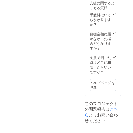
本名を
ズ変
支援に関するよ
ベスト
サー
掲出さ
更）
くある質問
電器ス
ボード
せてい
※3
タジア
に名前
手数料はいく
ただき
※1：・
ム内/場
を掲載
らかかります
ます。
ご用意
所/掲載
（ご支
か？
【グラ
する観
期間は
援金額
スサイ
戦チ
未定。
によっ
目標金額に届
ズ】口
ケット
てサイ
かなかった場
径
はバッ
スポン
ズ変
合どうなりま
7.5cm×
クスタ
サー
更）
すか？
高さ
ンド側
ボード
※4 ※1：
8.1cm
BS席を
に掲出
背中に
支援で困った
、容量
予定し
するお
選手・
時はどこに相
245ml ※
ており
名前を
監督全
談したらいい
ご支援
ます。
「備考
員のサ
ですか？
金額に
・
欄」に
インを
は送料
選手サ
ご記載
入れま
を含み
ヘルプページを
インは
くださ
すの
ます。
見る
ご希望
い。
で、背
の選手
番号・
を下記
特段の
ネーム
に必ず
このプロジェクト
記載が
は入り
ご記載
の問題報告は
こち
ない場
ません
くださ
合はご
ま
ら
よりお問い合わ
い。ご
本名を
た、状
せください
記載の
掲出さ
況に
ない場
せてい
よって
合は選
ただき
は全員