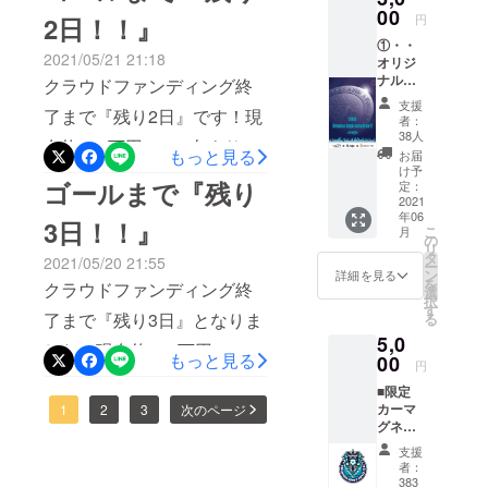
パ福岡より特典追加のお知
00
御礼申し上げます。このク
円
2日！！』
観戦できる方は是非スタジ
らせ☆今のチームの躍進は
①・・
ラウドファンディングは、
2021/05/21 21:18
アムで見つけてください！
オリジ
何と言っても「長谷部監
「アビスパ福岡を全力応援
ナルデ
クラウドファンディング終
【掲出対象試合】 ●8
督」のおかげです♪そこで、
ザイン
支援
するプロジェクト」として
了まで『残り2日』です！現
ポスト
月9日（月）vs サンフレッ
者：
リターンプランの『スペ
カード
38人
立ち上げました。文字通
在約700万円、558名よりご
《クラ
チェ広島
もっと見る
シャルバックステージツ
お届
ウド
り、アビスパ福岡を最高の
け予
支援をいただいています！
戦
ファン
ゴールまで『残り
アー』についている「サイ
定：
形で応援することができま
ディン
2021
ご支援いただいた皆さま本
●8月15日（日）vs セレッソ
ン色紙」に『長谷部監督』
年06
グ限
3日！！』
す☆皆さまの熱い思いが
こ
月
当にありがとうごさいま
定》
の
大阪
も指定可能としていただき
リ
※1
タ
きっと、さらに強いアビス
2021/05/20 21:55
ー
す。明日の試合に勝てば
②・・
戦
ン
詳細を見る
ました！！変更点は、
を
クラウドファンディング終
スポン
パ福岡をつくると信じてい
選
「10試合負けなし☆」クラ
択
●8月25日（水）vs フロン
サー
「選手サイン色紙」→「選
す
了まで『残り3日』となりま
る
ます！でも、応援したくな
ボード
ウドファンディングは「残
ターレ川崎
手もしくは長谷部監督のサ
5,0
に名前
した！現在約660万円、527
る気持ちにさせてくれたの
もっと見る
り2日☆」試合とクラウド
を掲載
00
戦
円
イン色紙」です！《スペ
（ご支
名よりご支援をいただいて
もアビスパ福岡ですよね☆
ファンディング、どちらも
■限定
援金額
●8月29日（日）vs 徳島ヴォ
シャルバックステージツ
カーマ
います！ご支援いただいた
1
2
3
次のページ
によっ
現在、10試合負けなしとJ1
応援お願いします！！！☆
ルティス戦【掲出場
グネッ
てサイ
アーの内容》・ベスト電器
皆さま本当にありがとうご
で大躍進中です！どこまで
ト《ク
ズ変
リターングッズの「限定ユ
支援
所】・・・”メインスタンド
スタジアム見学ツアー（普
ラウド
更）
者：
さいます。昨日の勝利で現
私達をワクワクさせてくれ
ファン
ニフォーム（10万円）」は
※2 ※3
383
側入場口前”と”バックスタン