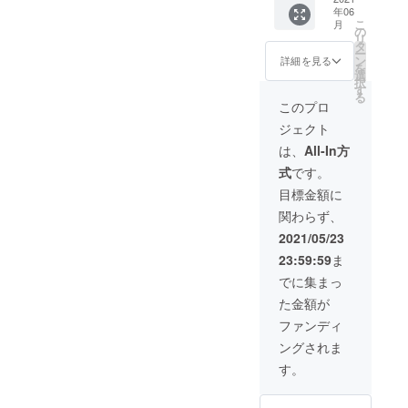
は、選
掲出さ
※1 特典
年06
に名前
ティッ
手の指
せてい
①・・
こ
月
を掲載
クユニ
の
定は不
ただき
【選手
リ
（ご支
フォー
タ
可 ※2：
ます。
直筆サ
ー
援金額
ム：Oサ
ン
ベスト
詳細を見る
【グラ
イン入
を
によっ
イズ
選
電器ス
スサイ
り】オ
択
てサイ
（FP1st
す
タジア
ズ】口
リジナ
る
ズ変
）
ム内/場
このプロ
径
ルデザ
更）
※1 ※2
所/掲載
7.5cm×
インポ
ジェクト
※4 ※1：
特典
期間は
高さ
スト
指定選
①・・
未定
は、
All-In方
8.1cm
カード
手名を
【選手
、容量
《クラ
式
です。
「備考
直筆サ
スポン
245ml ※
ウド
欄」に
イン入
サー
目標金額に
ご支援
ファン
ご記載
り】オ
ボード
金額に
ディン
関わらず、
くださ
リジナ
に掲出
は送料
グ限
い。
ルデザ
するお
2021/05/23
を含み
定》
※2：サ
インポ
名前を
ます。
※2 特典
23:59:59
ま
インは
スト
「備考
②・・
選手1名
カード
欄」に
でに集まっ
スポン
のみ
《クラ
ご記載
サー
た金額が
※3：
ウド
くださ
ボード
『選手
ファン
い。
ファンディ
に名前
サイ
ディン
を掲載
ングされま
ン』
グ限
特段の
（ご支
は、選
定》
記載が
す。
援金額
手の指
※3 特典
ない場
によっ
定は不
②・・
合はご
てサイ
可 ※4：
スポン