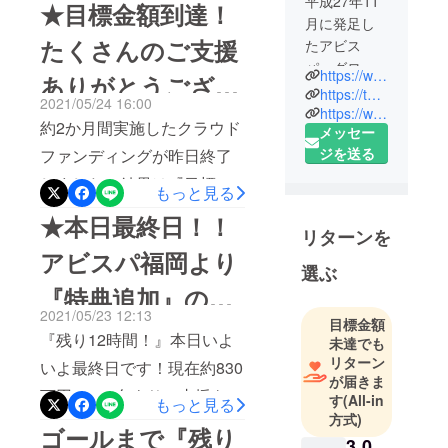
平成27年11
★目標金額到達！
月に発足し
いませんが、7月17日（土）
たくさんのご支援
たアビス
にベスト電器スタジアムで
パ・グロー
https://www.avispa.co.jp/
ありがとうござい
開催されたアビスパ福岡の
バル・アソ
https://twitter.com/AvispaF
2021/05/24 16:00
ホームゲーム（ガンバ大阪
シエイツ
https://www.youtube.com/avispachannel
ました！！★
約2か月間実施したクラウド
メッセー
(AGA)の
戦）で、ついに共通特典②
ジを送る
ファンディングが昨日終了
『株式会社
のご支援者ボードが掲出さ
ふくや』と
しました！結果は『目標到
もっと見る
れました！！ご観戦いただ
『株式会社
達！！』です。募集金額
★本日最終日！！
西日本シ
いた方はボードを見ていた
リターンを
「11,000,000円」に対し、
ティ銀行』
だけましたでしょうか？ご
アビスパ福岡より
のタッグに
皆さまからのご支援金額
選ぶ
観戦頂けない方は、すこし
『アビスパ
『特典追加』のお
は、「11,989,112円」でし
見ずらいですが、上の画像
福岡株式会
2021/05/23 12:13
た☆そして、なんと「1,001
目標金額
知らせです★
社』も参加
を拡大してご自分のお名前
『残り12時間！』本日いよ
未達でも
人」からご支援をいただき
した3社合同
リターン
やご指定のワードを見つけ
いよ最終日です！現在約830
のプロジェ
ました☆ご支援いただきま
が届きま
てください！！まだまだ8月
万円、678名よりご支援をい
クト。
す
(All-in
もっと見る
した皆さま本当にありがと
のホームゲームでも掲出を
方式)
ただいています！ ☆アビス
ゴールまで『残り
うございます！！！心より
3,0
続けてもらいますので、ご