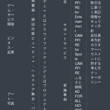
画
デ
会
きま
取引法
PFI
ゲー
書
す。
ミ
に基づ
RE
【ツ
ム・
籍
ー
く表記
for
アー実
サー
・
と
情報セ
Ente
施時
ビス
雑
は
キュリ
rtain
期】当
開発
誌
ク
サ
クラウ
ティ方
men
出
ラ
ポ
ドファ
針
t
版
ンディ
ウ
ー
反社基
CAM
ング終
ビジ
ビ
ド
ト
本方針
PFI
了後に
ネ
ュ
フ
サ
カスタ
RE
調整致
ス・
ー
ァ
ー
しま
マーハ
for
起業
テ
ン
ビ
す。 ※
ラスメ
Spor
ィ
ご支援
デ
ス
ントに
ts
金額に
ー
ィ
対する
CAM
は送料
・
ン
考え方
PFI
を含み
ヘ
グ
クッ
ます。
RE
ル
と
キーポ
ふる
ス
は
リシー
さと
ケ
プ
実
納税
ア
ロ
施
AD
アー
舞
ジ
事
FOR
ト・
台
ェ
例
ALL
写真
・
ク
HIO
パ
ト
KOS