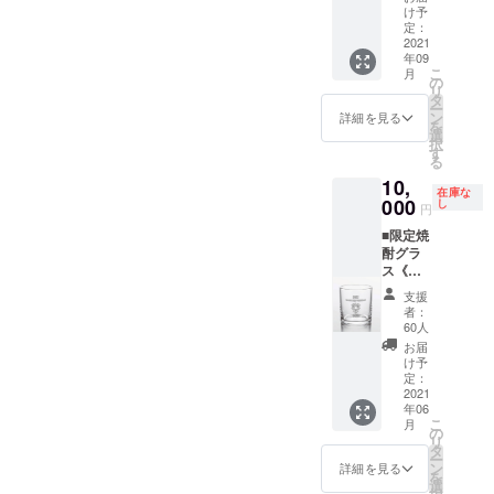
ない場
て特別
※1 特典
け予
『選手
合はご
価
定：
②・・
サイ
本名を
格！！
2021
スポン
ン』
掲出さ
年09
☆☆
サー
は、選
こ
せてい
月
■【1名
の
ボード
手の指
リ
ただき
様から
タ
に名前
定は不
ー
ます。
催行】
ン
を掲載
詳細を見る
可 ※2：
を
【タオ
スペ
選
（ご支
ベスト
択
ルマフ
シャル
す
援金額
電器ス
る
ラーサ
バック
によっ
タジア
イズ】
10,
ステー
てサイ
ム内/場
在庫な
幅
ジツ
000
し
ズ変
円
所/掲載
20cm×
アー
更）
期間は
長さ
■限定焼
《クラ
※2 ※1：
未定
110cm
酎グラ
ウド
『選手
※ご支援
ス《ク
ファン
サイ
スポン
金額に
ラウド
ディン
ン』
支援
サー
は送料
ファン
グ限
は、選
者：
ボード
を含み
ディン
定》
60人
手の指
に掲出
ます。
グ限
★ホー
定は不
お届
するお
定》 特
ムゲー
け予
可 ※2：
名前を
典
ム時の
定：
ベスト
「備考
①・・
2021
ベスト
電器ス
欄」に
年06
【選手
電器ス
タジア
ご記載
こ
月
直筆サ
タジア
の
ム内/場
くださ
リ
イン入
ム内
タ
所/掲載
い。
ー
り】オ
で、普
ン
詳細を見る
期間は
を
リジナ
段は入
選
未定
特段の