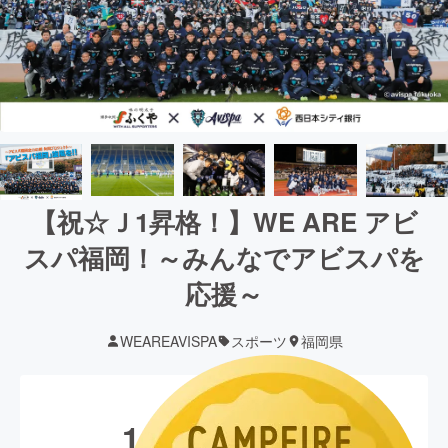
【祝☆Ｊ1昇格！】WE ARE アビ
スパ福岡！～みんなでアビスパを
応援～
WEAREAVISPA
スポーツ
福岡県
現在の支援総額
11,989,112
円