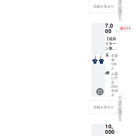
イン入
タ
援金額
「備考
ー
り】オ
ン
詳細を見る
によっ
欄」に
を
リジナ
選
てサイ
ご記載
択
ルデザ
す
ズ変
くださ
る
インポ
更）
い。
7,0
スト
※2 ※1：
残り74
00
カード
『選手
円
特段の
《クラ
サイ
記載が
【追加
ウド
ン』
ない場
リター
ファン
は、選
合はご
ン第３
ディン
手の指
本名を
弾!!】 ■
グ限
定は不
支援
掲出さ
アビス
定》
者：
可 ※2：
せてい
パユニ
※1 特典
126
ベスト
ただき
フォー
人
②・・
電器ス
ます。
ム型
スポン
お届
タジア
【ポス
ペット
け予
サー
ム内/場
トカー
ボトル
定：
ボード
所/掲載
ドサイ
2021
ホル
に名前
期間は
ズ】幅
年06
ダー
を掲載
未定
こ
10cm×
月
《クラ
の
（ご支
リ
高さ
ウド
タ
援金額
スポン
ー
15cm
ファン
ン
詳細を見る
によっ
サー
を
【スポ
ディン
選
てサイ
ボード
択
ンサー
グ限
す
ズ変
に掲出
る
ボード
定》 特
更）
するお
掲出サ
10,
典
※2 ※1：
名前を
イズ】※
000
①・・
『選手
円
「備考
コース
【選手