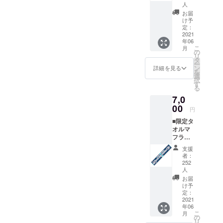
ディン
※1：
人
グ限
5,000円
お届
定》 特
以上の
け予
典
定：
ご支援
2021
①・・
で、選
年06
【選手
手直筆
こ
月
直筆サ
の
サイン
リ
イン入
タ
をお入
ー
り】オ
ン
れしま
詳細を見る
を
リジナ
選
す（選
択
ルデザ
す
手の指
る
インポ
定はで
7,0
スト
きませ
00
カード
ん）。
円
《クラ
※2：ベ
■限定タ
ウド
スト電
オルマ
ファン
器スタ
フラー
ディン
ジアム
《クラ
グ限
内/場所/
支援
ウド
定》
掲載期
者：
ファン
※1 特典
252
間は未
ディン
人
②・・
定 ※3：
グ限
スポン
お届
スポン
定》 特
け予
サー
サー
典
定：
ボード
ボード
2021
①・・
に名前
に掲出
年06
【選手
を掲載
するお
こ
月
直筆サ
の
（ご支
名前を
リ