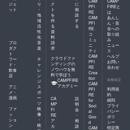
CAM
CAMP
ベスト
ジェ
り
ク
に
丈 身幅
PFI
FIREと
電器ス
裾幅 袖
ット
・
ト
相
タジア
RE
は
丈 袖口
地
を
談
ム内/場
CAM
あんし
幅 天幅
域
作
す
所/掲載
PFI
ん・安
外 O
期間は
活
る
る
RE
全への
未定
性
資
72cm
コ
取り組
化
料
106cm
スポ
ミュ
み
106cm
プロ
音
請
ンサー
ニ
ニュー
22cm
ダク
楽
求
ボード
ティ
ス
17cm
に掲出
ト
18.5cm
CAM
ヘルプ
するお
クラウドファ
フー
チ
【限定
PFI
お問い
名前を
ンディングの
ド・
ャ
数】 サ
RE
合わせ
「備考
ノウハウを無
イズ 限
飲食
レ
欄」に
Crea
定数 O
料で学ぼう
店
ン
ご記載
tion
20
各種規定
CAMPFIRE
ジ
くださ
着 ※ご
CAM
アカデミー
い。
アニ
ス
支援金
利用規
PFI
メ・
ポ
額には
約
RE
特段
送料を
漫画
ー
CA
説
の記載
細則
for
含みま
ツ
MP
明
がない
プライ
Soci
す。
ファ
映
場合は
FI
会
バシー
al
ご本名
ッ
像
RE
・
ポリ
Goo
を掲出
ショ
・
ア
相
シー
d
させて
ン
映
カ
談
特定商
いただ
CAM