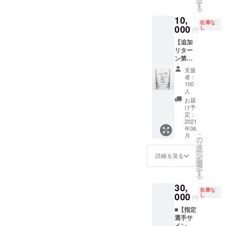
択
ルデザ
れない
す
記載が
る
インポ
施設内
スポン
ない場
10,
スト
や選手
サー
在庫な
合はご
カード
000
が躍動
し
ボード
円
本名を
《クラ
する
に掲出
掲出さ
【追加
ウド
ピッチ
するお
せてい
リター
ファン
上をご
名前を
ただき
ン第２
ディン
案内す
「備考
ます。
弾!!】 ■
グ限
る特別
欄」に
支援
【ペッ
限定
定》
なバッ
者：
ご記載
トボト
［新デ
※1 特典
クス
100
くださ
ルホル
ザイ
②・・
人
テージ
い。
ダーサ
ン］焼
スポン
ツアー
お届
イズ】
酎グラ
サー
け予
で
特段の
幅
ス《ク
定：
ボード
す！！
記載が
23cm×
2021
ラウド
に名前
ない場
高さ
年06
ファン
を掲載
例）ロ
合はご
こ
月
20cm×
ディン
の
（ご支
ビー展
本名を
リ
奥行
グ限定
タ
援金額
示物
掲出さ
ー
8cm ※
－ア
ン
によっ
詳細を見る
→3F貴
せてい
を
ご支援
ビーく
選
てサイ
賓室
ただき
択
金額に
んver》
す
ズ変
→4F放
ます。
る
は送料
特典
更）
送室・
【扇子
を含み
30,
①・・
※2 ※1：
DJ室
在庫な
サイ
ます。
000
【選手
し
『選手
→5Fラ
円
ズ】幅
閉じる
直筆サ
サイ
ウンジ
35cm×
■【指定
イン入
ン』
→イン
高さ
選手サ
り】オ
は、選
タ
21cm ※
イン入