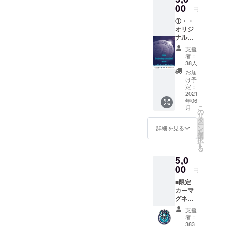
00
円
①・・
オリジ
ナルデ
ザイン
支援
ポスト
者：
カード
38人
《クラ
お届
ウド
け予
ファン
定：
ディン
2021
年06
グ限
こ
月
定》
の
リ
※1
タ
ー
②・・
ン
詳細を見る
を
スポン
選
択
サー
す
る
ボード
5,0
に名前
を掲載
00
円
（ご支
■限定
援金額
カーマ
によっ
グネッ
てサイ
ト《ク
ズ変
支援
ラウド
更）
者：
ファン
※2 ※3
383