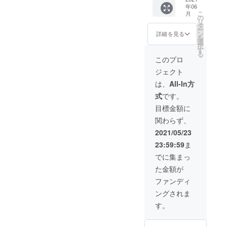
は、選
掲出さ
※1 特典
年06
に名前
ティッ
手の指
せてい
①・・
こ
月
を掲載
クユニ
の
定は不
ただき
【選手
リ
（ご支
フォー
タ
可 ※2：
ます。
直筆サ
ー
援金額
ム：Oサ
ン
ベスト
詳細を見る
【グラ
イン入
を
によっ
イズ
選
電器ス
スサイ
り】オ
択
てサイ
（FP1st
す
タジア
ズ】口
リジナ
る
ズ変
）
ム内/場
このプロ
径
ルデザ
更）
※1 ※2
所/掲載
7.5cm×
インポ
ジェクト
※4 ※1：
特典
期間は
高さ
スト
指定選
①・・
未定
は、
All-In方
8.1cm
カード
手名を
【選手
、容量
《クラ
式
です。
「備考
直筆サ
スポン
245ml ※
ウド
欄」に
イン入
サー
目標金額に
ご支援
ファン
ご記載
り】オ
ボード
金額に
ディン
関わらず、
くださ
リジナ
に掲出
は送料
グ限
い。
ルデザ
するお
2021/05/23
を含み
定》
※2：サ
インポ
名前を
ます。
※2 特典
23:59:59
ま
インは
スト
「備考
②・・
選手1名
カード
欄」に
でに集まっ
スポン
のみ
《クラ
ご記載
サー
た金額が
※3：
ウド
くださ
ボード
『選手
ファン
い。
ファンディ
に名前
サイ
ディン
を掲載
ングされま
ン』
グ限
特段の
（ご支
は、選
定》
記載が
す。
援金額
手の指
※3 特典
ない場
によっ
定は不
②・・
合はご
てサイ
可 ※4：
スポン