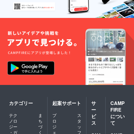
ます。
未定
・
ツアー
スポン
の巡回
サー
先は状
ボード
況に
に掲出
よって
するお
変更す
名前を
る場合
「備考
がござ
欄」に
いま
ご記載
す。
くださ
・
い。
当ツ
アーは1
特段の
名様よ
記載が
り催行
ない場
いたし
合はご
ます。
本名を
※2：特
掲出さ
典①の
せてい
カテゴリー
起案サポート
サ
CAMP
『選手
ただき
サイ
ー
FIRE
ます。
ン』
【ユニ
テク
ま
プ
ス
ビ
につい
は、選
フォー
ノロ
ち
ロ
タ
手の指
ス
て
ムサイ
ジー
づ
ジ
ッ
定は不
ズ】 サ
可 ※3：
・ガ
く
ェ
フ
イズ 着