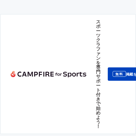
ス
ポ
ー
ツ
ク
ラ
フ
ァ
ン
を
専
門
掲載
無料
サ
ポ
ー
ト
付
き
で
始
め
よ
う
！