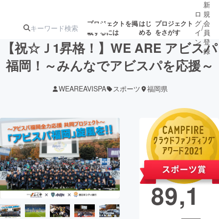
新
ロ
規
グ
会
プロジェクトを掲
はじ
プロジェクト
/
載するには
める
をさがす
イ
員
ン
登
【祝☆Ｊ1昇格！】WE ARE アビスパ
録
福岡！～みんなでアビスパを応援～
人気のプロ
注目のリ
注目の新着プロ
募集終了が近いプ
もうすぐ公開
WEAREAVISPA
スポーツ
福岡県
ジェクト
ターン
ジェクト
ロジェクト
されます
アート・写真
音楽
現在の支援総
額
11,9
テクノロジー・ガジェット
ゲーム・サ
89,1
映像・映画
書籍・雑誌
ビジネス・起業
チャレンジ