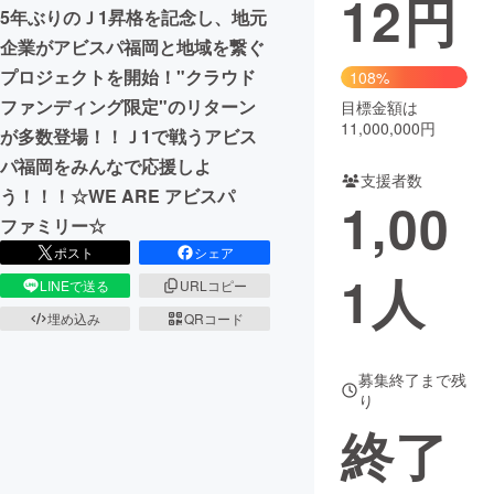
12
円
5年ぶりのＪ1昇格を記念し、地元
まちづくり・地域活性化
企業がアビスパ福岡と地域を繋ぐ
プロジェクトを開始！"クラウド
108%
ファンディング限定"のリターン
目標金額は
CAMPFIRE for Social Good
CAMPFIRE Creation
11,000,000円
が多数登場！！Ｊ1で戦うアビス
CAMPFIREふるさと納税
machi-ya
コミュニティ
パ福岡をみんなで応援しよ
支援者数
う！！！☆WE ARE アビスパ
1,00
ファミリー☆
ポスト
シェア
1
人
LINEで送る
URLコピー
埋め込み
QRコード
募集終了まで残
り
終了