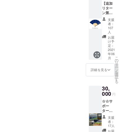
サイ
欄」に
によっ
【追加
直筆サ
ン』
ご記載
て異な
リター
イン入
は、選
くださ
ります
ン第１
り】オ
手の指
い。
※ご支援
弾!!】 ■
リジナ
定は不
支援
金額に
蜂昇扇
ルデザ
者：
可 ※2：
特段の
は送料
子（せ
インポ
107
ベスト
記載が
を含み
んす）
人
スト
電器ス
ない場
ます。
《2021
カード
お届
タジア
合はご
シーズ
け予
《クラ
ム内/場
本名を
ンデザ
定：
ウド
所/掲載
掲出さ
2021
イン》
ファン
期間は
せてい
年06
特典
ディン
未定
こ
月
ただき
①・・
の
グ限
リ
ます。
【選手
タ
定》
スポン
ー
【カー
直筆サ
ン
詳細を見る
※1 特典
サー
を
マグ
イン入
選
②・・
ボード
択
ネット
り】オ
す
スポン
に掲出
る
サイ
リジナ
サー
するお
ズ】幅
30,
ルデザ
ボード
名前を
10cm×
000
インポ
に名前
円
「備考
高さ
スト
を掲載
欄」に
12cm ※
☆☆サ
カード
（ご支
ご記載
ご支援
ポー
《クラ
援金額
くださ
金額に
ター・
ウド
によっ
い。
は送料
地域の
ファン
てサイ
支援
を含み
皆さま
ディン
者：
ズ変
特段の
ます。
へ感謝
グ限
17人
更）
記載が
を込め
定》
お届
※2 ※1：