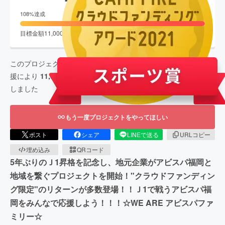
終了
108
%達成
目標金額
11,000,000
円
支援者数
1,001
人
このプロジェクトは、
2021/03/23
に募集を開始し、
1,001
人の支
援により
11,989,112
円の資金を集め、
2021/05/23
に募集を終了
しました
もう一度プロジェクトをやってほしい
ポスト
シェア
LINEで送る
URLコピー
埋め込み
QRコード
5年ぶりのＪ1昇格を記念し、地元企業がアビスパ福岡と
地域を繋ぐプロジェクトを開始！"クラウドファンディン
グ限定"のリターンが多数登場！！Ｊ1で戦うアビスパ福
岡をみんなで応援しよう！！！☆WE ARE アビスパファ
ミリー☆