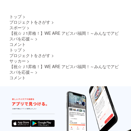
手の指
ます。
のサイ
定はで
【サイ
ンが揃
きませ
ンボー
わない
トップ
>
ん。
ルサイ
場合も
・
プロジェクトをさがす
>
ズ】4号
ござい
ご支援
スポーツ
>
球（直
ます。
者数に
径
ご了承
【祝☆Ｊ1昇格！】WE ARE アビスパ福岡！～みんなでアビ
よって
20.5cm
くださ
スパを応援～
>
ツアー
） ※ご
い。
コメント
を複数
支援金
※2：サ
回に分
トップ
>
額には
イズはO
けて催
プロジェクトをさがす
>
送料を
サイズ
行する
サッカー
>
含みま
のみと
ため、
す。
なりま
【祝☆Ｊ1昇格！】WE ARE アビスパ福岡！～みんなでアビ
ツアー
す ※3：
スパを応援～
>
の実施
『選手
試合は
コメント
サイ
選択で
ン』
きませ
は、選
ん。当
手の指
クラウ
定は不
ドファ
可 ※4：
ンディ
ベスト
ング終
電器ス
了後に
タジア
調整さ
ム内/場
せてい
所/掲載
ただき
期間は