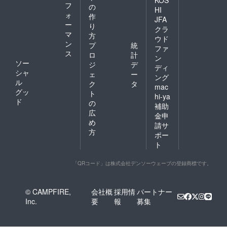
フ
の
HI
ォ
作
JFA
ー
り
クラ
マ
方
ウド
ン
プ
統
ファ
ス
ロ
計
ン
ソー
ジ
デ
ディ
シャ
ェ
ー
ング
ル
ク
タ
mac
グッ
ト
hi-ya
ド
の
補助
広
金申
め
請サ
方
ポー
ト
「QRコード」は株式会社デンソーウェーブの登録商標です。
© CAMPFIRE,
会社概
採用情
パートナー
Inc.
要
報
募集