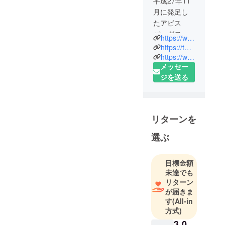
平成27年11
月に発足し
たアビス
パ・グロー
https://www.avispa.co.jp/
バル・アソ
https://twitter.com/AvispaF
シエイツ
https://www.youtube.com/avispachannel
メッセー
(AGA)の
ジを送る
『株式会社
ふくや』と
『株式会社
西日本シ
リターンを
ティ銀行』
のタッグに
選ぶ
『アビスパ
福岡株式会
目標金額
社』も参加
未達でも
した3社合同
リターン
のプロジェ
が届きま
クト。
す
(All-in
方式)
3,0