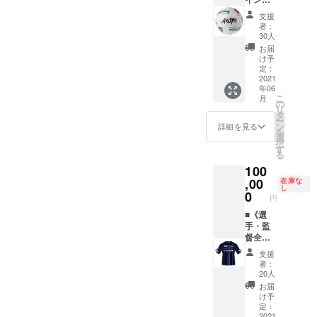
リジナ
手の指
ビュー
ご支援
り】ア
ルデザ
定は不
ボード
支援
金額に
ビスパ
インポ
可 ※2：
者：
での記
は送料
オリジ
スト
30人
ベスト
念撮影
を含み
ナル4号
カード
電器ス
お届
→選手
ます。
球
《クラ
け予
タジア
ロッ
※1※2 特
定：
ウド
ム内/場
カー見
典
2021
ファン
所/掲載
学→
年06
①・・
ディン
期間は
ピッチ
こ
月
【選手
の
グ限
未定
での記
リ
直筆サ
タ
定》
念撮影
ー
イン入
ン
※1 特典
詳細を見る
スポン
→練習
を
り】オ
選
②・・
サー
見学
択
リジナ
す
スポン
ボード
等々
る
ルデザ
サー
に掲出
★観戦
100
インポ
ボード
するお
チケッ
スト
,00
在庫な
に名前
名前を
ト
し
カード
0
を掲載
「備考
（バッ
円
《クラ
（ご支
欄」に
クスタ
ウド
■《選
援金額
ご記載
ンド側
ファン
手・監
によっ
くださ
BS席予
ディン
督全員
てサイ
い。
定）と
グ限
のサイ
ズ変
選手サ
支援
定》
ン入
更）
特段の
者：
イン色
※3 特典
り!!》
※2 ※1：
20人
記載が
紙＋特
②・・
2021
『選手
ない場
お届
別応援
スポン
シーズ
サイ
け予
合はご
グッズ
サー
ンオー
定：
ン』
本名を
付き！
ボード
セン
2021