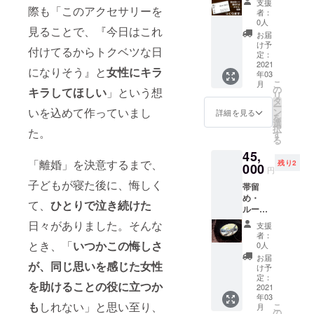
支援
記載し
として
際も「このアクセサリーを
（＝
者：
ており
デザイ
残って
0人
ます
見ることで、『今日はこれ
ンのお
いるも
お届
が、予
仕事を
の）を
け予
付けてるからトクベツな日
定調整
いただ
見てか
定：
の結果
いてい
2021
らご選
になりそう』と
女性にキラ
別の月
年03
ます
択くだ
こ
月
に実施
が、チ
さい。
の
キラしてほしい
」という想
リ
となる
ラシ
以下
タ
ー
可能性
（片
URLは
いを込めて作っていまし
ン
詳細を見る
を
がござ
面・A4
随時更
選
択
いま
た。
サイズ
新して
す
る
す。
まで）
おりま
45,
や名刺
す。も
「離婚」を決意するまで、
残り2
を作成
000
し更新
円
し納品
の都合
子どもが寝た後に、悔しく
帯留
しま
で被り
め・
す。作
が生じ
て、
ひとりで泣き続けた
ループ
成イ
てし
タイと
メージ
まった
日々がありました。そんな
支援
してお
等をヒ
場合、
者：
使いい
アリン
とき、「
いつかこの悔しさ
先着順
0人
ただけ
グする
となり
お届
が、同じ思いを感じた女性
ます。
ことか
ます。
け予
（紐等
ら始ま
定：
ご了承
を助けることの役に立つか
はご用
2021
り、ご
くださ
年03
意くだ
提案、
い。
も
しれない」と思い至り、
こ
月
さい）
修正、
の
https://