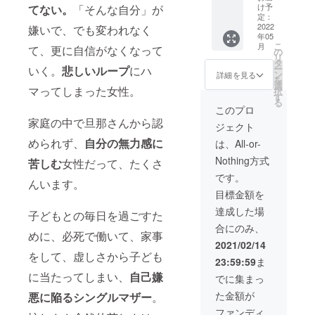
イラス
なたの
取得に
製品と
け予
てない。
「そんな自分」が
トレー
いる場
時間が
定：
違い小
ターの
所まで
2022
嫌いで、でも変われなく
かか
傷等が
年05
ロゴ
お伺い
り、ご
ある場
こ
月
て、更に自信がなくなって
データ
し、一
支援者
の
合がご
リ
とjpg画
緒に
様のご
タ
ざいま
ー
いく。
悲しいループ
にハ
像、png
「あな
連絡先
ン
す。
詳細を見る
を
画像の3
たがや
が変更
選
が、完
マってしまった女性。
択
点で
りたい
となる
す
全なる
る
す。 こ
こと」
場合
一点も
このプロ
のリ
を見つ
は、ぜ
の。私
家庭の中で旦那さんから認
ジェクト
ターン
けま
ひご一
はこの
をお選
す。ま
報くだ
められず、
自分の無力感に
子たち
は、All-or-
びいた
た、現
さいま
ひとつ
Nothing方式
苦しむ
女性だって、たくさ
だいた
在5万円
せ。 コ
ひとつ
方は、
のリ
ンサル
が大好
です。
んいます。
ご支援
ターン
対象
きで可
目標金額を
いただ
になっ
は、あ
愛くて
いた方
ている
なたご
仕方あ
達成した場
子どもとの毎日を過ごすた
から順
「zoom
自身で
りませ
合にのみ、
番に制
のサ
も、あ
ん。 大
めに、必死で働いて、家事
作して
ポー
なたの
切にご
2021/02/14
参りま
ト」も
ご家
をして、虚しさから子ども
使用い
23:59:59
ま
す。 ご
付随し
族、お
ただけ
支援よ
ます。
に当たってしまい、
自己嫌
子さ
る方に
でに集まっ
ろしく
＜面談
ま、お
貰われ
た金額が
悪に陥るシングルマザー
。
お願い
につい
母さま
ると、
いたし
て＞ 最
のキャ
嬉しさ
ファンディ