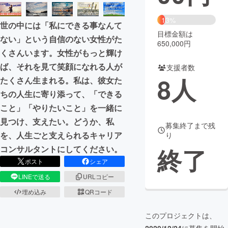
まちづくり・地域活性化
13%
世の中には「私にできる事なんて
目標金額は
ない」という自信のない女性がた
650,000円
CAMPFIRE for Social Good
CAMPFIRE Creation
くさんいます。女性がもっと輝け
CAMPFIREふるさと納税
machi-ya
コミュニティ
ば、それを見て笑顔になれる人が
支援者数
8
人
たくさん生まれる。私は、彼女た
ちの人生に寄り添って、「できる
こと」「やりたいこと」を一緒に
見つけ、支えたい。どうか、私
募集終了まで残
を、人生ごと支えられるキャリア
り
終了
コンサルタントにしてください。
ポスト
シェア
LINEで送る
URLコピー
埋め込み
QRコード
このプロジェクトは、