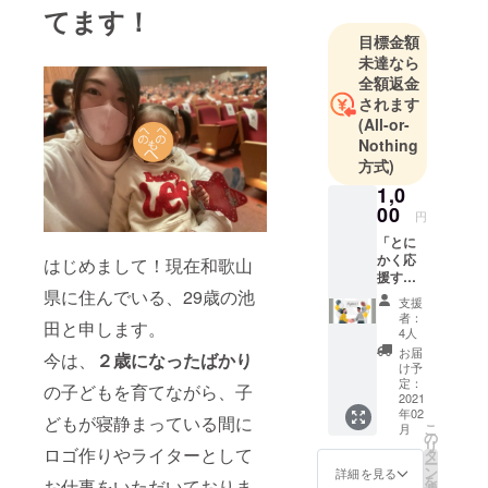
てます！
どうしても
キャリアコ
目標金額
未達なら
ンサルタン
全額返金
トになりた
されます
くて、今回
(All-or-
キャンプ
Nothing
ファイヤー
方式)
に挑戦して
1,0
みました。
00
円
お願いしま
「とに
す、ぜひ燃
かく応
はじめまして！現在和歌山
援する
やしてくだ
県に住んでいる、29歳の池
よ！」
さい。
支援
という
者：
田と申します。
方は、
4人
こちら
お届
今は、
２歳になったばかり
から応
け予
援よろ
定：
の子どもを育てながら、子
しくお
2021
年02
願いい
どもが寝静まっている間に
こ
月
たしま
の
リ
す。
ロゴ作りやライターとして
タ
ー
私、絶
ン
詳細を見る
を
お仕事をいただいておりま
対キャ