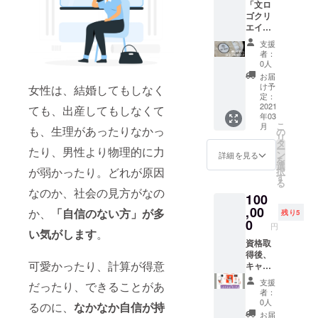
「文ロ
し今回
見てか
支援よ
きで可
ゴクリ
のご支
らご選
ろしく
愛くて
エイ
援が届
択くだ
お願い
仕方あ
ター」
かず、
さい。
いたし
りませ
支援
として
お届け
以下
ます！
者：
ん。 大
実際に
予定の
URLは
0人
切にご
お仕事
日に資
随時更
お届
使用い
をいた
格取得
新して
け予
女性は、結婚してもしなく
ただけ
だいて
が間に
定：
おりま
る方に
います
2021
合わな
ても、出産してもしなくて
す。も
貰われ
年03
が、同
い場合
し更新
ると、
こ
月
も、生理があったりなかっ
じよう
でも、
の
の都合
嬉しさ
リ
にロゴ
何年か
タ
で被り
の極み
ー
たり、男性より物理的に力
を作成
かって
ン
が生じ
詳細を見る
です。
を
し納品
も必ず
選
てし
ご支援
が弱かったり。どれが原因
択
しま
資格取
す
まった
よろし
る
す。詳
得をし
場合、
なのか、社会の見方がなの
くお願
100
細なヒ
ます。
先着順
いいた
アリン
,00
必ず実
か、
「自信のない方」が多
となり
残り5
しま
グから
施しま
0
ます。
す。
円
始ま
い気がします
。
すの
ご了承
り、ロ
資格取
で、
くださ
ゴのご
得後、
待って
い。 素
可愛かったり、計算が得意
提案、
キャリ
いてく
人が作
修正、
アコン
ださ
成して
支援
だったり、できることがあ
納品ま
サルタ
い！！
いるも
者：
で。 納
ントと
もし私
のなの
0人
るのに、
なかなか自信が持
品は、
してあ
の資格
で、既
お届