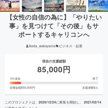
【女性の自信の為に】「やりたい
事」を見つけて「その後」もサ
ポートするキャリコンへ
ikeda_wakayama
ビジネス・起業
現在の支援総額
85,000
円
終了
13
%達成
目標金額
650,000
円
支援者数
8
人
このプロジェクトは、
2020/12/24
に募集を開始し、
2021/02/14