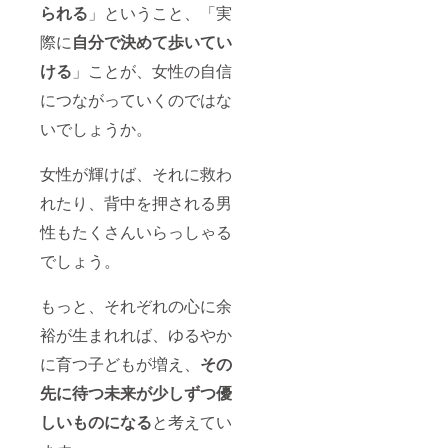
もし私
られる
」ということ、「実
の資格
取得に
際に
自分で決めて歩いてい
時間が
ける
」ことが、女性の自信
かか
り、ご
につながっていくのではな
支援者
様のご
いでしょうか。
連絡先
が変更
となる
女性が輝けば、それに救わ
場合
は、ぜ
れたり、背中を押される男
ひご一
性もたくさんいらっしゃる
報くだ
さいま
でしょう。
せ。 コ
ンサル
対象
もっと、それぞれの心に余
は、あ
なたご
裕が生まれれば、ゆるやか
自身で
も、あ
に育つ子どもが増え、
その
なたの
先に待つ未来が少しずつ優
ご家
族、お
しいものになる
と考えてい
子さ
ま、お