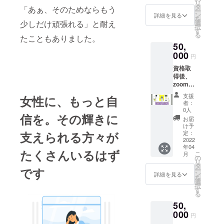
リ
ひとつ
納品ま
タ
camp-
「あぁ、そのためならもう
ー
ずつ私
で。 納
ン
fire.jp/p
詳細を見る
を
がデザ
品は、
選
少しだけ頑張れる」と耐え
rojects/
択
イン
PDF形
す
362864/
る
し、天
たこともありました。
式。そ
activitie
50,
然石を
のまま
s/23591
選び、
000
印刷屋
1 素人
円
制作
さんに
が作成
資格取
し、磨
出せる
してい
得後、
いた一
形にし
るもの
zoom等
点もの
てお渡
なの
のビデ
です。
しいた
で、既
支援
女性に、もっと自
オ通話
それぞ
しま
製品と
者：
を用い
れ一つ
す。 こ
0人
違い小
信を。その輝きに
て、
しかな
のリ
傷等が
お届
キャリ
いの
ターン
け予
ある場
アコン
で、必
定：
支えられる方々が
をお選
合がご
サルタ
2022
ず以下
びいた
ざいま
年04
ントと
URLを
だいた
す。
たくさんいるはず
こ
月
して一
確認
の
方は、
が、完
リ
緒に
し、取
タ
ご支援
全なる
です
ー
「あな
り消し
ン
いただ
詳細を見る
一点も
を
たがや
線のな
選
いた方
の。私
択
りたい
いもの
す
から順
はこの
る
こと」
（＝
番に制
子たち
50,
を見つ
残って
作して
ひとつ
けま
000
いるも
参りま
ひとつ
円
す。 も
の）を
す。 ご
が大好