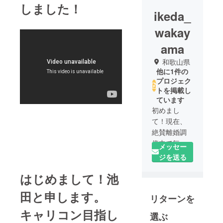
しました！
ikeda_
wakay
ama
和歌山県
他に1件の
プロジェク
トを掲載し
ています
初めまし
て！現在、
絶賛離婚調
停中で毎日
メッセー
心が大乱闘
ジを送る
している池
はじめまして！池
田です（も
ちろん娘も
田と申します。
リターンを
いるので、
心の中
キャリコン目指し
選ぶ
で）。