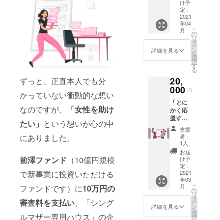
zoom等
送付さ
け予
この
のビデ
せてい
定：
ワーク
オ通話
2021
ただき
は、私
年04
を利用
ます。
に「自
こ
月
し、あ
の
分を知
リ
なたご
タ
ること
ー
自身に
ン
詳細を見る
でいか
を
ついて
選
に生き
択
取材し
す
やすく
る
記事に
なる
20,
ずっと、正直本人でも分
しま
か」を
す。
000
円
教えて
かっていない衝動的な想い
Facebo
くれ
「とに
okやご
た、大
なのですが、
「女性を助け
かく応
自身の
切な
援する
サイ
たい」
という想いが心の中
ワーク
よ！」
ト、会
支援
です。
という
社の社
にありました。
者：
ぜひ皆
方は、
長あい
1人
さん
こちら
さつ等
お届
も、自
から応
お好き
前澤ファンド
（10億円規模
け予
分の価
援よろ
なもの
定：
値観を
で新事業に投資いただける
しくお
2021
にご利
知っ
年03
願いい
用くだ
て、仕
こ
月
ファンドです）に
10万円の
たしま
さいま
の
事だけ
リ
す。 本
せ。
タ
審査料を支払い
、「シング
ではな
ー
当にあ
メール
ン
詳細を見る
く様々
を
りがと
にてご
選
ルマザー専用ハウス」の企
なこと
択