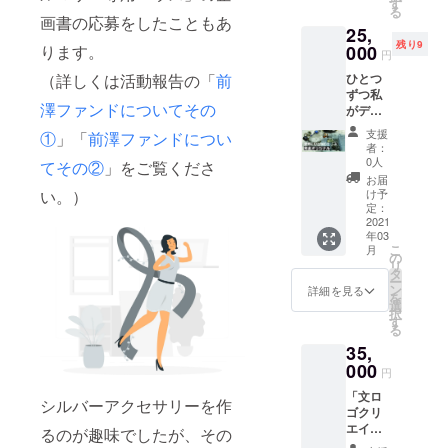
うござ
連絡い
す
に活か
る
いま
たしま
画書の応募をしたこともあ
してみ
25,
す……
す。
てくだ
残り9
！！
ります。
000
円
さい。
私、絶
※オンラ
（詳しくは活動報告の「
前
ひとつ
対キャ
インの
ずつ私
リアコ
ワーク
澤ファンドについてその
がデザ
ンサル
ショッ
イン
タント
支援
①
」「
前澤ファンドについ
プで
し、天
になり
者：
す。同
然石を
ます。
0人
てその②
」をご覧くださ
じリ
選び、
ご支援
お届
ターン
制作
いただ
い。）
け予
を選択
し、磨
けた際
定：
された
いた一
2021
は、
方と一
年03
点もの
zoomに
こ
緒に受
月
です。
て直接
の
リ
講する
それぞ
感謝を
タ
ー
可能性
れ一つ
お伝え
ン
詳細を見る
を
がござ
しかな
いたし
選
択
いま
いの
ます。
す
る
す。予
で、必
メール
めご了
35,
ず以下
で日程
承くだ
URLを
000
等やり
円
さい。
確認
取りし
※お届け
「文ロ
し、取
ます。
シルバーアクセサリーを作
予定日
ゴクリ
り消し
は2021
エイ
線のな
るのが趣味でしたが、その
年3月と
ター」
いもの