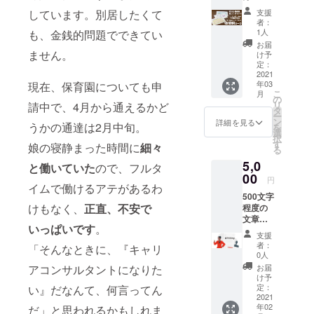
「価値
す。よ
しています。別居したくて
支援
観」
ろしく
者：
知って
お願い
1人
も、金銭的問題でできてい
います
いたし
お届
か？ 何
ません。
ます。
け予
が大事
定：
で、何
2021
年03
現在、保育園についても申
をそん
こ
月
なに気
の
リ
請中で、4月から通えるかど
にしな
タ
ー
いの
ン
詳細を見る
うかの通達は2月中旬。
を
か。 自
選
択
分自身
す
娘の寝静まった時間に
細々
る
の判断
5,0
基準を
と働いていた
ので、フルタ
知るこ
00
円
イムで働けるアテがあるわ
とで、
500文字
決断速
けもなく、
正直、不安で
程度の
度が速
文章を
くなっ
いっぱいです
。
作成し
たり、
支援
ます。
逆に
者：
「そんなときに、『キャリ
サービ
「気に
0人
ス説明
してな
アコンサルタントになりた
お届
文や商
い」と
け予
品説明
手放す
定：
い』だなんて、何言ってん
文、
2021
ことが
年02
だ」と思われるかもしれま
SNSの
できた