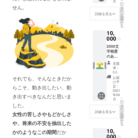
こ
月
プロ
り。良
の
リ
せん。
フィー
いこと
タ
ー
ル等な
づくめ
ン
詳細を見る
を
んでも
なんで
選
択
ＯＫで
す。 こ
す
る
す！
の「価
10,
メール
値観
にてヒ
000
ワー
円
アリン
ク」と
2000文
グから
私は、
字程度
進めて
会社の
のあな
参りま
研修を
たの記
すの
通して
支援
事を書
で、よ
10年前
者：
きま
ろしく
に出会
0人
す。
お願い
いまし
それでも、そんなときだか
お届
zoom等
いたし
た。そ
け予
のビデ
ます。
定：
らこそ、動き出したい、動
して今
オ通話
2021
回特別
年04
き出すべきなんだと思いま
を利用
に、当
こ
月
し、あ
の
時研修
リ
した。
なたご
タ
いただ
ー
自身に
ン
いた講
詳細を見る
女性の苦しさやもどかしさ
を
ついて
選
師「山
択
取材し
す
本裕
や、将来の不安を抽出した
る
記事に
美」先
10,
しま
かのようなこの期間
だか
生直々
す。
000
に価値
円