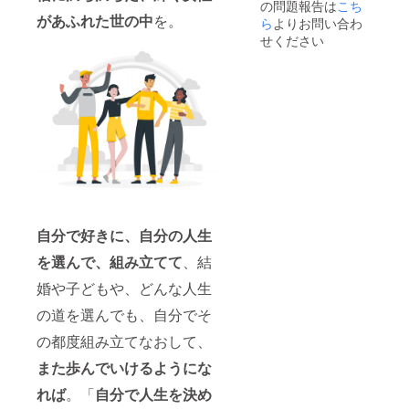
の問題報告は
こち
て＞ 合
があふれた世の中
を。
計20時
ら
よりお問い合わ
間の5年
せください
間のサ
ポート
とさせ
ていた
だきた
いと考
えてお
りま
す。 す
ぐに使
用して
しまっ
ても良
自分で好きに、自分の人生
いです
し、2～
を選んで、組み立てて
、結
3か月に
1度等、
婚や子どもや、どんな人生
定期的
の道を選んでも、自分でそ
なサ
ポート
の都度組み立てなおして、
として
ご利用
また歩んでいけるようにな
いただ
いても
れば
。「
自分で人生を決め
良し。