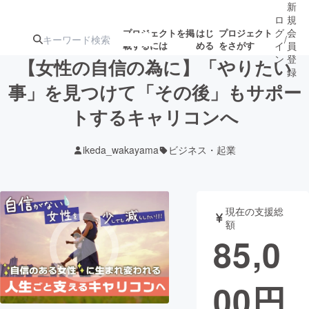
新
ロ
規
グ
会
プロジェクトを掲
はじ
プロジェクト
/
載するには
める
をさがす
イ
員
ン
登
【女性の自信の為に】「やりたい
録
事」を見つけて「その後」もサポー
トするキャリコンへ
人気のプロ
注目のリ
注目の新着プロ
募集終了が近いプ
もうすぐ公開
ジェクト
ターン
ジェクト
ロジェクト
されます
ikeda_wakayama
ビジネス・起業
アート・写真
音楽
現在の支援総
テクノロジー・ガジェット
ゲーム・サ
額
85,0
映像・映画
書籍・雑誌
00
円
ビジネス・起業
チャレンジ