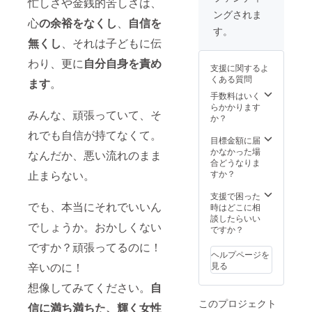
忙しさや金銭的苦しさは、
ます！
高6時間
リアコ
の極み
ングされま
の面談
ンサル
です。
心
の余裕をなくし
、
自信を
で、カ
タント
ご支援
す。
フェ等
でもOK
よろし
無くし
、それは子どもに伝
公共の
です。
くお願
場所で
わり、更に
自分自身を責め
いいた
支援に関するよ
お話を
しま
くある質問
ます
。
お伺い
す。
しま
手数料はいく
す。 私
らかかります
みんな、頑張っていて、そ
の交通
か？
費・宿
れでも自信が持てなくて。
泊費は
目標金額に届
当方負
かなかった場
なんだか、悪い流れのまま
担なの
合どうなりま
でご安
止まらない。
すか？
心くだ
さい
支援で困った
でも、本当にそれでいいん
（離島
時はどこに相
や海外
談したらいい
でしょうか。おかしくない
等の場
ですか？
合はご
ですか？頑張ってるのに！
相談さ
ヘルプページを
せてく
辛いのに！
見る
ださ
い）。
想像してみてください。
自
＜zoom
このプロジェクト
につい
信に満ち満ちた、輝く女性