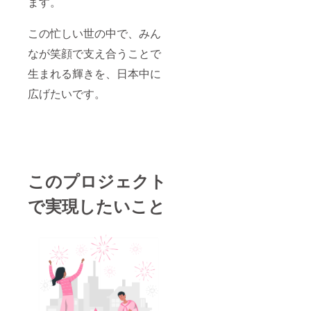
ます。
母さま
のキャ
リアコ
この忙しい世の中で、みん
ンサル
タント
なが笑顔で支え合うことで
でもOK
です。
生まれる輝きを、日本中に
結婚祝
広げたいです。
いにも
いいか
もしれ
ません
ね！ ご
支援宜
しくお
願い致
このプロジェクト
しま
す。
で実現したいこと