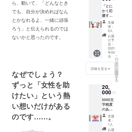
Facebo
ら、動いて、「どんなとき
観の
「とに
okやご
ワーク
でも、自分が決めればなん
かく応
自身の
を実
援する
サイ
施……
とかなれるよ、一緒に頑張
よ！」
ト、会
！ なん
支援
という
社の社
と、コ
者：
ろう」と伝えられるのでは
方は、
長あい
3人
ンサル
こちら
さつ等
歴20年
お届
ないかと思ったのです。
から応
お好き
け予
弱。プ
援よろ
なもの
定：
ロ中の
しくお
2021
にご利
プロで
年03
願いい
用くだ
す。山
こ
月
たしま
さいま
の
本先生
リ
す。
せ！
タ
がどん
ー
私、絶
メール
ン
詳細を見る
な方か
を
なぜでしょう？
対キャ
にてご
選
気にな
択
リアコ
連絡い
す
る方
る
ンサル
たしま
ずっと「女性を助
は、ぜ
20,
タント
す。
ひホー
になり
000
ムペー
けたい」という熱
円
ます。
ジをご
5000文
ご支援
覧くだ
い想いだけがある
字程度
いただ
さい。
のあな
けた際
（http://
たの記
のです……。
は、私
wakaba
支援
事を書
から感
者：
gou.co
きま
謝のお
1人
m/index
す。
手紙を
お届
.html）