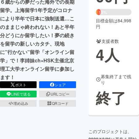
６歳からの夢だった海外での長期
留学。上海留学1年予定がコロナ
まちづくり・地域活性化
13%
により半年で日本に強制送還…こ
目標金額は84,998
円
のままじゃ終われない！あと半年
CAMPFIRE for Social Good
CAMPFIRE Creation
分どうにか留学したい！夢の続き
CAMPFIREふるさと納税
machi-ya
コミュニティ
支援者数
を留学の新しいカタチ、現地
4
人
に”行かない”留学「オンライン留
学」で！李姉妹ch×HSK主催北京
理工大学オンライン留学に参加し
募集終了まで残
ます！
り
ポスト
シェア
終了
LINEで送る
URLコピー
埋め込み
QRコード
このプロジェクトは、