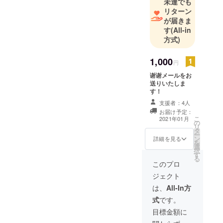
未達でも
て書ききれ
リターン
ませんが一
が届きま
番好きなの
す
(All-in
は人と話す
方式)
こと、人を
繋ぐことで
1,000
円
す。性格は
谢谢メールをお
コミュ力・
送りいたしま
ふっかる・
す！
お人好しの3
支援者：4人
お届け予定：
拍子です。
こ
2021年01月
の
誰とでもノ
リ
タ
ー
リは合わせ
ン
詳細を見る
を
られます。
選
択
す
初対面の人
る
このプロ
との壁は３
ジェクト
秒で飛び越
は、
All-In方
えます。で
式
です。
も一人の時
目標金額に
間も大切な
人間です。