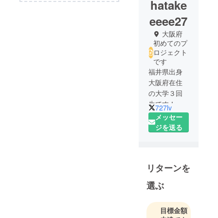
hatake
eeee27
大阪府
初めてのプ
ロジェクト
です
福井県出身
大阪府在住
の大学３回
生です！
727lv
どっちも好
メッセー
きですがお
ジを送る
肉より魚派
です。週2で
回転寿司行
リターンを
きます。一
人お寿司も
選ぶ
へっちゃら
です。趣味
目標金額
はありすぎ