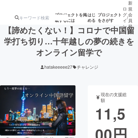
新
ロ
規
グ
会
プロジェクトを掲
はじ
プロジェクト
/
載するには
める
をさがす
イ
員
ン
登
【諦めたくない！】コロナで中国留
録
学打ち切り…十年越しの夢の続きを
オンライン留学で
人気のプロ
注目のリ
注目の新着プロ
募集終了が近いプ
もうすぐ公開
ジェクト
ターン
ジェクト
ロジェクト
されます
hatakeeeee27
チャレンジ
アート・写真
音楽
現在の支援総
テクノロジー・ガジェット
ゲーム・サ
額
11,5
映像・映画
書籍・雑誌
00
円
ビジネス・起業
チャレンジ