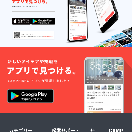
すね。きっ
と好きにな
ると思いま
す(人とし
て)。そんな
あなたとの
ご縁、大切
にさせてい
ただきま
す。興味
持っていた
だきありが
とうござい
ます。
hatakeeeee2
7でした！
カテゴリー
起案サポート
サ
CAMP