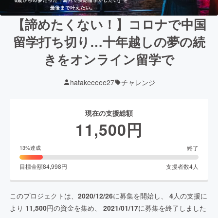
【諦めたくない！】コロナで中国
留学打ち切り…十年越しの夢の続
きをオンライン留学で
hatakeeeee27
チャレンジ
現在の支援総額
11,500
円
終了
13
%達成
目標金額
84,998
円
支援者数
4
人
このプロジェクトは、
2020/12/26
に募集を開始し、
4
人の支援に
より
11,500
円の資金を集め、
2021/01/17
に募集を終了しました