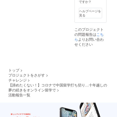
ですか？
ちゃんと戻
します
ヘルプページを
(；；) 基本
見る
的に人が好
きで年齢性
このプロジェクト
別問わず大
の問題報告は
こち
好きな人に
ら
よりお問い合わ
は尽くしま
せください
す。面白い
ことするの
が好きで
す。社会変
トップ
>
えるの面白
プロジェクトをさがす
>
そうをわく
チャレンジ
>
わくに生き
【諦めたくない！】コロナで中国留学打ち切り…十年越しの
てます。こ
夢の続きをオンライン留学で
>
活動報告一覧
こまで読ん
でくださる
あなたは心
優しい方で