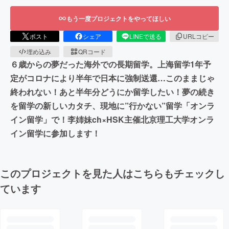
もう一度プロジェクトをやってほしい
ポスト
シェア
LINEで送る
URLコピー
埋め込み
QRコード
６歳からの夢だった海外での長期留学。上海留学1年予
定がコロナにより半年で日本に強制送還…このままじゃ
終われない！あと半年分どうにか留学したい！夢の続き
を留学の新しいカタチ、現地に”行かない”留学「オンラ
イン留学」で！李姉妹ch×HSK主催北京理工大学オンラ
イン留学に参加します！
このプロジェクトを見た人はこちらもチェックし
ています