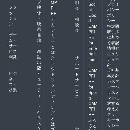
ツ
MP
明
プライ
Soci
ファ
映
FI
会
バシー
al
ッ
像
RE
・
ポリ
Goo
ショ
・
ア
相
シー
d
ン
映
カ
談
特定商
CAM
画
デ
会
取引法
PFI
ゲー
書
ミ
に基づ
RE
ム・
籍
ー
く表記
for
サー
・
と
情報セ
Ente
ビス
雑
は
キュリ
rtain
開発
誌
ク
サ
ティ方
men
出
ラ
ポ
針
t
版
ウ
ー
反社基
CAM
ビジ
ビ
ド
ト
本方針
PFI
ネ
ュ
フ
サ
カスタ
RE
ス・
ー
ァ
ー
マーハ
for
起業
テ
ン
ビ
ラスメ
Spor
ィ
デ
ス
ントに
ts
ー
ィ
対する
CAM
・
ン
考え方
PFI
ヘ
グ
クッ
RE
ル
と
キーポ
ふる
ス
は
リシー
さと
ケ
プ
実