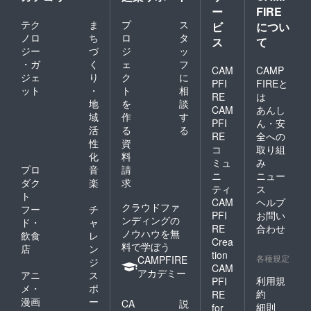
ー
FIRE
テク
ま
プ
ス
ビ
につい
ノロ
ち
ロ
タ
ス
て
ジー
づ
ジ
ッ
・ガ
く
ェ
フ
CAM
CAMP
ジェ
り
ク
に
PFI
FIREと
ット
・
ト
相
RE
は
地
を
談
CAM
あんし
域
作
す
PFI
ん・安
活
る
る
RE
全への
性
資
コ
取り組
化
料
ミュ
み
プロ
音
請
ニ
ニュー
ダク
楽
求
ティ
ス
ト
CAM
ヘルプ
クラウドファ
フー
チ
PFI
お問い
ンディングの
ド・
ャ
RE
合わせ
ノウハウを無
飲食
レ
Crea
料で学ぼう
店
ン
tion
各種規定
CAMPFIRE
ジ
CAM
アカデミー
アニ
ス
利用規
PFI
メ・
ポ
約
RE
漫画
ー
CA
説
細則
for