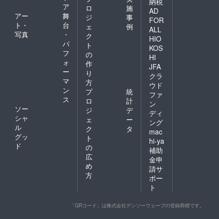
納税
ア
ロ
施
AD
アー
舞
ジ
事
FOR
ト・
台
ェ
例
ALL
写真
・
ク
HIO
パ
ト
KOS
フ
の
HI
ォ
作
JFA
ー
り
クラ
マ
方
ウド
ン
プ
統
ファ
ス
ロ
計
ン
ソー
ジ
デ
ディ
シャ
ェ
ー
ング
ル
ク
タ
mac
グッ
ト
hi-ya
ド
の
補助
広
金申
め
請サ
方
ポー
ト
「QRコード」は株式会社デンソーウェーブの登録商標です。