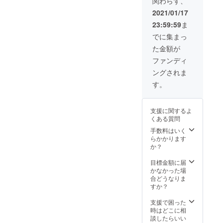
関わらず、
笑いのツボ
2021/01/17
は浅いで
23:59:59
ま
す。なんに
でに集まっ
でもすぐ笑
た金額が
います。約
ファンディ
20年間、結
ングされま
構言語を軸
す。
に頑張って
きた人生で
した。一応
支援に関するよ
くある質問
英語と中国
手数料はいく
語話せま
らかかります
す。中国語
か？
に注力しす
目標金額に届
ぎて英語の
かなかった場
bitter(苦い)
合どうなりま
が出てこな
すか？
いくらいに
支援で困った
は英語力落
時はどこに相
談したらいい
ちました。