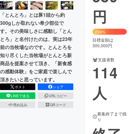
円
まちづくり・地域活性化
「とんとろ」とは豚1頭から約
300gしか取れない希少部位で
CAMPFIRE for Social Good
CAMPFIRE Creation
す。その美味しさに感動し「とん
224%
CAMPFIREふるさと納税
machi-ya
コミュニティ
とろ」と名付けたのは、実は23年
目標金額は
300,000円
前の当牧場なのです。とんとろを
知り尽くした当牧場がとんとろ新
支援者数
商品を提案させて頂き、「新食感
114
の感動体験」をご家庭で楽しんで
頂きたいと思っています。
人
ポスト
シェア
LINEで送る
URLコピー
埋め込み
QRコード
募集終了まで残
り