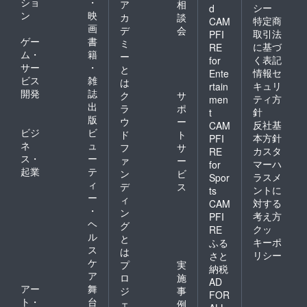
ショ
・
ア
相
シー
d
ン
映
カ
談
特定商
CAM
画
デ
会
取引法
PFI
ゲー
書
ミ
に基づ
RE
ム・
籍
ー
く表記
for
サー
・
と
情報セ
Ente
ビス
雑
は
キュリ
rtain
開発
誌
ク
サ
ティ方
men
出
ラ
ポ
針
t
版
ウ
ー
反社基
CAM
ビジ
ビ
ド
ト
本方針
PFI
ネ
ュ
フ
サ
カスタ
RE
ス・
ー
ァ
ー
マーハ
for
起業
テ
ン
ビ
ラスメ
Spor
ィ
デ
ス
ントに
ts
ー
ィ
対する
CAM
・
ン
考え方
PFI
ヘ
グ
クッ
RE
ル
と
キーポ
ふる
ス
は
リシー
さと
ケ
プ
実
納税
ア
ロ
施
AD
アー
舞
ジ
事
FOR
ト・
台
ェ
例