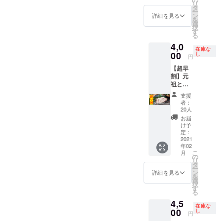
リ
とんと
たお礼
タ
ー
ろ
のメー
ン
詳細を見る
を
チャー
ルを送
選
択
シュー
らせて
す
る
100g×2
頂きま
4,0
・元祖
す。 ＜
在庫な
とんと
00
保存方
し
円
ろ照り
法＞要
【超早
焼き
冷凍－
割】元
100g×2
18℃以
祖とん
・元祖
下 ＜賞
とろ尽
とんと
味期限
支援
くし
ろベー
＞製造
者：
セット×
コン
後1年
20人
１ ＜
100g×2
（2022
お届
セット
・元祖
年1月）
け予
内容＞
とんと
定：
（ご家
・元祖
2021
ろフラ
庭の冷
年02
とんと
ンクフ
凍庫保
こ
月
ろハム
ルト
の
存の場
リ
130g ・
160g×2
タ
合はお
ー
元祖と
・感謝
ン
早めに
詳細を見る
を
んとろ
を込め
選
お召し
択
チャー
たお礼
す
上がり
る
シュー
のメー
くださ
4,5
100g ・
ルを送
い） ＜
在庫な
元祖と
00
らせて
し
包装形
円
んとろ
頂きま
態＞個