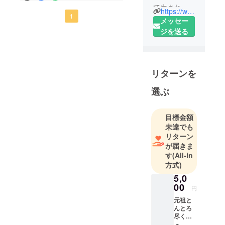
りがとうございました。お
て生まれ
https://www.facebook.com/sunrisefarmchiba
陰様でたくさんの方にご支
1
る。 地元の
メッセー
高校を卒業
援いただくことができまし
ジを送る
後、就農。
た。皆様からのご支援にス
養豚業を営
タッフ一同感謝の気持ちで
みながら、
リターンを
いっぱいです。リターンの
元来の食い
しん坊の性
商品に関しましては、予定
選ぶ
分により
通り今月中にすべてのご支
ソーセージ
援者様に発送させて頂ける
目標金額
とハムを趣
未達でも
よう現在発送準備をおこ
味で作り始
リターン
めました。
なっております。リターン
が届きま
その後、趣
す
(All-in
品のご到着までいましばら
味が高じて
方式)
くお待ちいただけましたら
本業となり
5,0
ました。
幸いです。また進捗をご報
00
円
現在は養豚
告させて頂きます。このた
元祖と
と食肉製
んとろ
びは誠にありがとうござい
尽くし
造・販売を
セット×