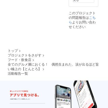
解凍方
そのま
ていた
更にな
法＞冷
までも
だくと
る可能
蔵庫に
召し上
より一
性もご
このプロジェクト
て8時間
がれま
層美味
ざいま
の問題報告は
こち
程解凍
すが、
しく召
す。ご
する
ら
よりお問い合わ
加熱
し上が
了承く
か、お
（フラ
れま
せください
ださ
急ぎの
イパン
す。
い。 ※
場合は
や電子
（電子
ご注文
パック
レン
レンジ
状況、
ごと流
ジ）し
使用の
使用原
水解凍
ていた
際は、
料の調
してく
だくと
他の容
達状
トップ
>
ださ
より一
器に移
況、製
プロジェクトをさがす
>
い。 ＜
層美味
して加
造工程
フード・飲食店
>
召し上
しく召
熱して
上の都
がり方
全てのグルメ層におくる！ 偶然生まれた、涙が出るほど旨
し上が
くださ
合等に
＞加熱
れま
い極上の【とんとろ】
>
い） ※
より出
済みで
す。
ラベル
荷時期
活動報告一覧
すので
（電子
や箱の
が遅れ
そのま
レンジ
デザイ
る場合
までも
使用の
ン・仕
があり
召し上
際は、
様は変
ます。
がれま
他の容
更にな
すが、
器に移
る可能
加熱
して加
性もご
（フラ
熱して
ざいま
イパン
くださ
す。ご