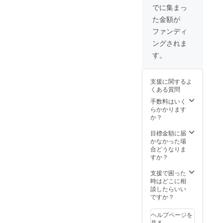
んとろ
お召し
て8時間
でに集まっ
（フラ
フラン
上がり
程解凍
イパン
た金額が
クフル
くださ
する
や電子
ト 160g
い） ＜
か、お
ファンディ
レン
＜保存
包装形
急ぎの
ジ）し
ングされま
方法＞
態＞個
場合は
ていた
要冷凍
パック
パック
す。
だくと
－18℃
包装 ＜
ごと流
より一
以下 ＜
解凍方
水解凍
層美味
賞味期
法＞冷
してく
しく召
支援に関するよ
限＞製
蔵庫に
ださ
し上が
くある質問
造後1年
て8時間
い。 ＜
れま
（2022
程解凍
手数料はいく
召し上
す。
年1月）
する
らかかります
がり方
（電子
（ご家
か、お
か？
＞加熱
レンジ
庭の冷
急ぎの
済みで
使用の
凍庫保
場合は
目標金額に届
すので
際は、
存の場
パック
かなかった場
そのま
他の容
合はお
ごと流
合どうなりま
までも
器に移
早めに
水解凍
すか？
召し上
して加
お召し
してく
がれま
熱して
上がり
ださ
支援で困った
すが、
くださ
くださ
い。 ＜
時はどこに相
加熱
い） ※
い） ＜
召し上
談したらいい
（フラ
ラベル
包装形
がり方
ですか？
イパン
や箱の
態＞個
＞加熱
や電子
デザイ
パック
済みで
レン
ン・仕
ヘルプページを
包装 ＜
すので
ジ）し
様は変
見る