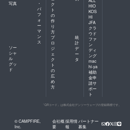
ALL
写真
・
ク
HIO
パ
ト
KOS
フ
の
HI
ォ
作
JFA
ー
り
クラ
マ
方
ウド
ン
プ
統
ファ
ス
ロ
計
ン
ソー
ジ
デ
ディ
シャ
ェ
ー
ング
ル
ク
タ
mac
グッ
ト
hi-ya
ド
の
補助
広
金申
め
請サ
方
ポー
ト
「QRコード」は株式会社デンソーウェーブの登録商標です。
© CAMPFIRE,
会社概
採用情
パートナー
Inc.
要
報
募集