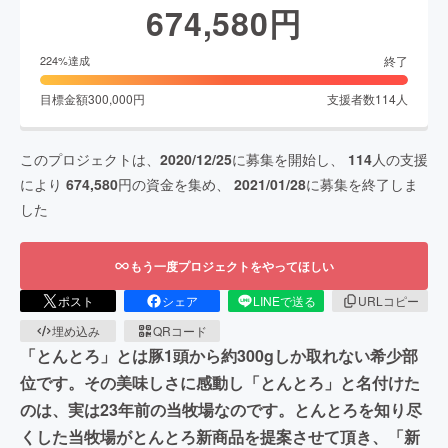
674,580
円
終了
224
%達成
目標金額
300,000
円
支援者数
114
人
このプロジェクトは、
2020/12/25
に募集を開始し、
114
人の支援
により
674,580
円の資金を集め、
2021/01/28
に募集を終了しま
した
もう一度プロジェクトをやってほしい
ポスト
シェア
LINEで送る
URLコピー
埋め込み
QRコード
「とんとろ」とは豚1頭から約300gしか取れない希少部
位です。その美味しさに感動し「とんとろ」と名付けた
のは、実は23年前の当牧場なのです。とんとろを知り尽
くした当牧場がとんとろ新商品を提案させて頂き、「新