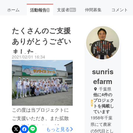
ホーム
支援者
仲間募集
コメント
活動報告
99+
1
たくさんのご支援
ありがとうござい
ました。
2021/02/01 16:34
sunris
efarm
千葉県
他に4件の
プロジェク
トを掲載し
この度は当プロジェクトに
ています
ご支援いただき、また拡散
1958年千葉
県にて農家
にご協力頂きまして誠にあ
もっと見る
の5代目とし