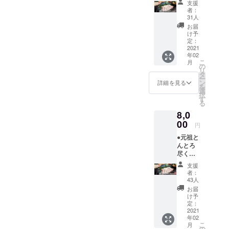
ました。
おこなって
支援
１ ＜
者：
おります。
セット
31人
内容＞
お届
・元祖
け予
とんと
定：
ろハム
2021
年02
130g ・
こ
月
元祖と
の
リ
んとろ
タ
ー
チャー
ン
詳細を見る
を
シュー
選
択
100g ・
す
る
元祖と
8,0
んとろ
照り焼
00
円
き 100g
●元祖と
・元祖
んとろ
とんと
尽くし
ろベー
セット×
コン
支援
２ ＜
100g ・
者：
セット
元祖と
43人
内容＞
んとろ
お届
・元祖
フラン
け予
とんと
クフル
定：
ろハム
2021
ト 160g
年02
130g×2
・感謝
こ
月
・元祖
を込め
の