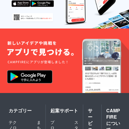
や電子
い） ※
了承く
レン
ラベル
ださ
ジ）し
や箱の
い。 ※
ていた
デザイ
ご注文
だくと
ン・仕
状況、
より一
様は変
使用原
層美味
更にな
料の調
しく召
る可能
達状
し上が
性もご
況、製
れま
ざいま
造工程
す。
す。ご
上の都
（電子
了承く
合等に
レンジ
ださ
より出
使用の
い。 ※
荷時期
際は、
ご注文
が遅れ
他の容
状況、
る場合
器に移
使用原
があり
して加
料の調
ます。
熱して
達状
くださ
況、製
い） ※
造工程
ラベル
上の都
や箱の
合等に
デザイ
より出
カテゴリー
起案サポート
サ
CAMP
ン・仕
荷時期
ー
FIRE
様は変
が遅れ
テク
ま
プ
ス
更にな
ビ
につい
る場合
る可能
があり
ノロ
ち
ロ
タ