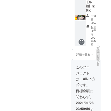
【早
照り焼
す。 ＜
パック
割】元
き 100g
保存方
包装 ＜
祖とん
・元祖
法＞要
解凍方
とろ尽
とんと
冷凍－
法＞冷
支援
くし
ろベー
18℃以
蔵庫に
者：
セット×
コン
下 ＜賞
20人
て8時間
１ ＜
100g ・
味期限
程解凍
お届
セット
元祖と
＞製造
け予
する
内容＞
んとろ
定：
後1年
か、お
・元祖
2021
フラン
（2022
急ぎの
年02
とんと
クフル
年1月）
場合は
こ
月
ろハム
ト 160g
の
（ご家
パック
リ
130g ・
＜保存
タ
庭の冷
ごと流
ー
元祖と
方法＞
ン
凍庫保
詳細を見る
水解凍
を
んとろ
要冷凍
選
存の場
してく
択
チャー
－18℃
す
合はお
ださ
る
シュー
以下 ＜
早めに
このプロ
い。 ＜
100g ・
賞味期
お召し
召し上
ジェクト
元祖と
限＞製
上がり
がり方
んとろ
造後1年
くださ
は、
All-In方
＞加熱
照り焼
（2022
い） ＜
済みで
式
です。
き 100g
年1月）
包装形
すので
・元祖
（ご家
態＞個
目標金額に
そのま
とんと
庭の冷
パック
までも
関わらず、
ろベー
凍庫保
包装 ＜
召し上
コン
存の場
解凍方
2021/01/28
がれま
100g ・
合はお
法＞冷
すが、
23:59:59
ま
元祖と
早めに
蔵庫に
加熱