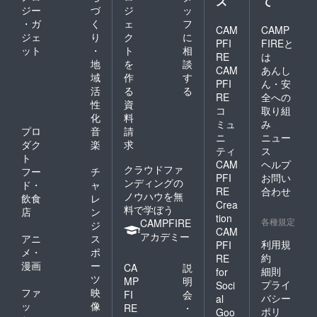
ス
て
性もご
ます。
ジー
づ
ジ
ッ
ざいま
・ガ
く
ェ
フ
す。ご
CAM
CAMP
ジェ
り
ク
に
了承く
PFI
FIREと
ット
・
ト
相
ださ
RE
は
い。 ※
地
を
談
CAM
あんし
ご注文
域
作
す
PFI
ん・安
状況、
活
る
る
使用原
RE
全への
性
資
料の調
コ
取り組
化
料
達状
ミュ
み
況、製
プロ
音
請
ニ
ニュー
造工程
ダク
楽
求
ティ
ス
上の都
ト
CAM
ヘルプ
合等に
クラウドファ
フー
チ
より出
PFI
お問い
ンディングの
ド・
ャ
荷時期
RE
合わせ
ノウハウを無
飲食
レ
が遅れ
Crea
料で学ぼう
る場合
店
ン
tion
があり
各種規定
CAMPFIRE
ジ
CAM
ます。
アカデミー
アニ
ス
利用規
PFI
メ・
ポ
約
RE
漫画
ー
CA
説
細則
for
ツ
MP
明
プライ
Soci
ファ
映
FI
会
バシー
al
ッ
像
RE
・
ポリ
Goo