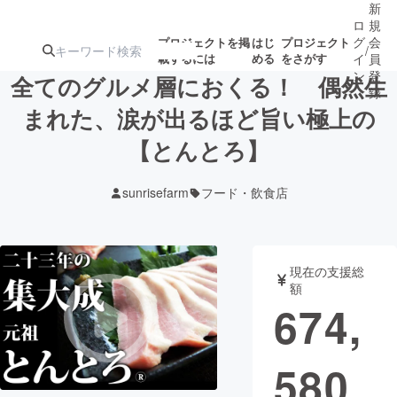
新
ロ
規
グ
会
プロジェクトを掲
はじ
プロジェクト
/
載するには
める
をさがす
イ
員
ン
登
全てのグルメ層におくる！ 偶然生
録
まれた、涙が出るほど旨い極上の
【とんとろ】
人気のプロ
注目のリ
注目の新着プロ
募集終了が近いプ
もうすぐ公開
ジェクト
ターン
ジェクト
ロジェクト
されます
sunrisefarm
フード・飲食店
アート・写真
音楽
現在の支援総
テクノロジー・ガジェット
ゲーム・サ
額
674,
映像・映画
書籍・雑誌
580
ビジネス・起業
チャレンジ