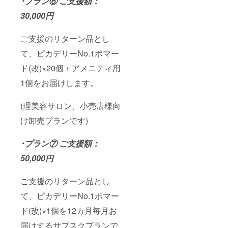
･プラン⑥ ご支援額：
混雑状
況に
30,000円
よって
はお届
け日程
ご支援のリターン品とし
が多少
て、ピカデリーNo.1ポマー
前後す
る可能
ド(改)×20個＋アメニティ用
性があ
ります
1個をお届けします。
ので、
あらか
じめご
(理美容サロン、小売店様向
了承く
ださ
け卸売プランです)
い。
･プラン⑦ ご支援額：
50,000円
ご支援のリターン品とし
て、ピカデリーNo.1ポマー
ド(改)×1個を12カ月毎月お
届けするサブスクプランで