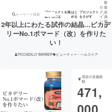
新
ロ
規
グ
会
プロジェクトを掲
はじ
プロジェクト
/
載するには
める
をさがす
イ
員
ン
登
2年以上にわたる試作の結晶…ピカデ
録
リーNo.1ポマード（改）を作りた
い！
人気のプロ
注目のリ
注目の新着プロ
募集終了が近いプ
もうすぐ公開
ジェクト
ターン
ジェクト
ロジェクト
されます
PICCADILLY BARBER
ビューティー・ヘルスケア
アート・写真
音楽
現在の支援総
テクノロジー・ガジェット
ゲーム・サ
額
471,
映像・映画
書籍・雑誌
000
ビジネス・起業
チャレンジ