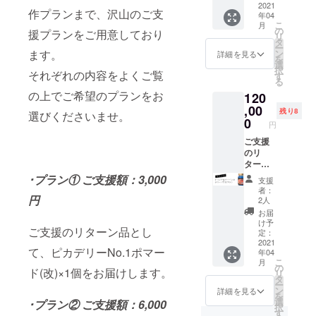
(改)×1
2021
名前を
調整の
ので、
作プランまで、沢山のご支
年04
個を12
備考欄
都合で
あらか
こ
月
カ月毎
にご記
の
ファン
じめご
援プランをご用意しており
リ
月お届
入くだ
タ
ディン
了承く
ー
けする
さい。
ン
ます。
グ終了
詳細を見る
ださ
を
サブス
また領
選
後の量
い。
択
クプラ
それぞれの内容をよくご覧
収書ご
す
産開始
る
ンで
希望の
となり
の上でご希望のプランをお
120
す。 ※
方は、
ます。
生産数
,00
お申し
工場の
残り8
選びくださいませ。
調整の
付けい
0
混雑状
円
都合で
ただけ
況に
ファン
ご支援
れば
よって
ディン
のリ
PDF
はお届
グ終了
ターン
ファイ
け日程
後の量
品とし
ルにて
が多少
･プラン① ご支援額：3,000
支援
産開始
て、あ
お送り
前後す
者：
となり
なたの
円
致しま
る可能
2人
ます。
お店の
す。 ※
性があ
お届
工場の
オリジ
生産数
ります
け予
ご支援のリターン品とし
混雑状
ナルデ
調整の
定：
ので、
況に
ザイン
2021
都合で
あらか
て、ピカデリーNo.1ポマー
年04
よって
ラベル
ファン
じめご
こ
月
は初回
を纏っ
ディン
の
了承く
ド(改)×1個をお届けします。
リ
のお届
たピカ
グ終了
タ
ださ
ー
け日程
デリー
後の量
ン
い。
詳細を見る
を
が多少
No.1ポ
産開始
選
･プラン② ご支援額：6,000
択
前後す
マード
となり
す