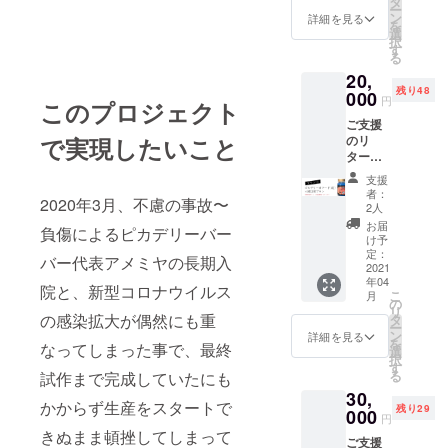
性があ
タ
ー
個をお
ります
ン
詳細を見る
を
届けし
ので、
選
択
ます。
あらか
す
る
※こちら
じめご
20,
は理美
了承く
残り48
容サロ
000
ださ
円
このプロジェクト
ン、小
い。
ご支援
売店様
のリ
で実現したいこと
向け卸
ターン
売プラ
品とし
ンで
支援
て、ピ
す。お
者：
2020年3月、不慮の事故〜
カデ
申し込
2人
リー
みの折
お届
負傷によるピカデリーバー
No.1ポ
には貴
け予
マード
店のお
定：
バー代表アメミヤの長期入
(改)×12
2021
名前を
年04
個＋ア
備考欄
院と、新型コロナウイルス
こ
月
メニ
にご記
の
リ
ティ用1
入くだ
の感染拡大が偶然にも重
タ
ー
個をお
さい。
ン
詳細を見る
を
なってしまった事で、最終
届けし
また領
選
択
ます。
収書ご
す
る
試作まで完成していたにも
※こちら
希望の
30,
は理美
方は、
かからず生産をスタートで
残り29
容サロ
000
お申し
円
ン、小
付けい
きぬまま頓挫してしまって
ご支援
売店様
ただけ