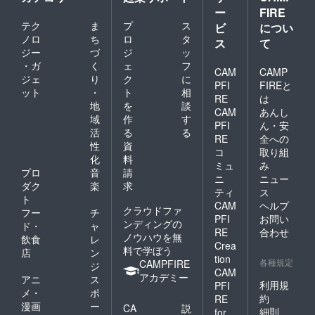
ー
FIRE
テク
ま
プ
ス
ビ
につい
ノロ
ち
ロ
タ
ス
て
ジー
づ
ジ
ッ
・ガ
く
ェ
フ
CAM
CAMP
ジェ
り
ク
に
PFI
FIREと
ット
・
ト
相
RE
は
地
を
談
CAM
あんし
域
作
す
PFI
ん・安
活
る
る
RE
全への
性
資
コ
取り組
化
料
ミュ
み
プロ
音
請
ニ
ニュー
ダク
楽
求
ティ
ス
ト
CAM
ヘルプ
クラウドファ
フー
チ
PFI
お問い
ンディングの
ド・
ャ
RE
合わせ
ノウハウを無
飲食
レ
Crea
料で学ぼう
店
ン
tion
各種規定
CAMPFIRE
ジ
CAM
アカデミー
アニ
ス
利用規
PFI
メ・
ポ
約
RE
漫画
ー
CA
説
細則
for