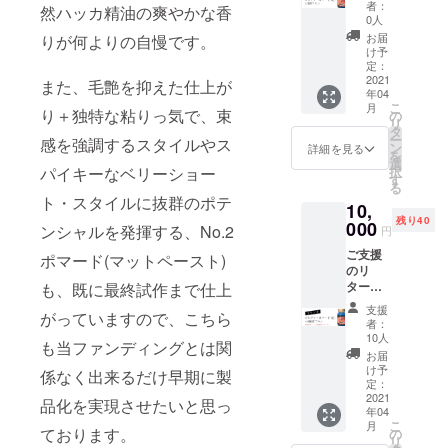
て、ピ
混雑状
者：
然ハッカ精油の爽やかな香
カデ
況に
0人
リー
よって
お届
りが何よりの自慢です。
No.1ポ
はお届
け予
マード
け日程
定：
(改)×3
2021
が多少
また、毛艶を抑えた仕上が
年04
個をお
前後す
こ
月
届けし
り＋独特な粘りっ気で、束
る可能
の
リ
ます。
性があ
タ
ー
感を強調するスタイルやス
※生産数
ります
ン
詳細を見る
を
調整の
ので、
選
択
パイキーなベリーショー
都合で
あらか
す
る
ファン
じめご
ト・スタイルに抜群のポテ
10,
ディン
了承く
残り40
グ終了
000
ださ
ンシャルを発揮する、No.2
円
後の量
い。
ご支援
産開始
ポマード(マットペースト)
のリ
となり
ターン
も、既に最終試作まで仕上
ます。
品とし
工場の
支援
がっていますので、こちら
て、ピ
混雑状
者：
カデ
況に
10人
も当ファンディングとは関
リー
よって
お届
No.1ポ
はお届
け予
係なく出来るだけ早期に製
マード
け日程
定：
(改)×6
2021
が多少
品化を実現させたいと思っ
年04
個＋ア
前後す
こ
月
メニ
る可能
ております。
の
リ
ティ用1