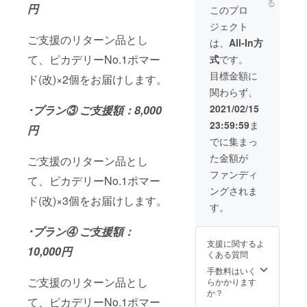
る
る可能
(改)を
ます。
円
このプロ
性があ
100個お
工場の
ジェクト
ります
届けし
混雑状
ご支援のリターン品とし
ので、
ます。
況に
は、
All-In方
あらか
※こちら
よって
て、ピカデリーNo.1ポマー
式
です。
じめご
は理美
はお届
了承く
容サロ
け日程
目標金額に
ド(改)×2個をお届けします。
ださ
ン、小
が多少
関わらず、
い。
売店様
前後す
向け
る可能
2021/02/15
･プラン③ ご支援額：8,000
OEMプ
性があ
23:59:59
ま
ランで
ります
円
す。お
ので、
でに集まっ
申し込
あらか
た金額が
みの折
ご支援のリターン品とし
じめご
には貴
了承く
ファンディ
て、ピカデリーNo.1ポマー
店のお
ださ
ングされま
名前を
い。
ド(改)×3個をお届けします。
備考欄
す。
にご記
入くだ
･プラン④ ご支援額：
さい。
支援に関するよ
折り返
10,000円
くある質問
しオリ
ジナル
手数料はいく
ラベル
ご支援のリターン品とし
らかかります
作成に
か？
て、ピカデリーNo.1ポマー
関しご