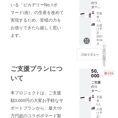
のリ
向け卸
れば
いる「ピカデリーNo.1ポ
ターン
売プラ
PDF
品とし
ンで
マード(改)」の生産を改めて
ファイ
支援
て、ピ
す。お
ルにて
者：
実現するため、皆様の力を
カデ
申し込
お送り
1人
リー
みの折
致しま
お届
お借りできたら嬉しく思い
No.1ポ
には貴
す。 ※
け予
マード
店のお
定：
生産数
ます。
(改)×20
2021
名前を
調整の
年04
個＋ア
備考欄
都合で
こ
月
メニ
にご記
の
ファン
リ
ティ用1
入くだ
タ
ディン
ー
個をお
さい。
ン
グ終了
詳細を見る
を
届けし
また領
選
後の量
択
ます。
収書ご
す
産開始
る
※こちら
ご支援プランにつ
希望の
となり
50,
は理美
方は、
ます。
残り30
容サロ
000
お申し
工場の
いて
円
ン、小
付けい
混雑状
ご支援
売店様
ただけ
況に
のリ
向け卸
れば
よって
ターン
売プラ
PDF
本プロジェクトは、ご支援
はお届
品とし
ンで
ファイ
け日程
支援
て、ピ
す。お
額3,000円の大変お手軽なサ
ルにて
が多少
者：
カデ
申し込
お送り
0人
前後す
ポートプランから、最大10
リー
みの折
致しま
る可能
お届
No.1ポ
には貴
す。 ※
け予
性があ
万円超のコラボポマード製
マード
店のお
定：
生産数
ります