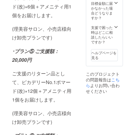
連絡申
目標金額に届
ド(改)×6個＋アメニティ用1
し上げ
かなかった場
ます。
合どうなりま
個をお届けします。
また領
すか？
収書ご
希望の
支援で困った
(理美容サロン、小売店様向
方は、
時はどこに相
お申し
け卸売プランです)
談したらいい
付けい
ですか？
ただけ
･プラン⑤ ご支援額：
れば
ヘルプページを
PDF
見る
20,000円
ファイ
ルにて
お送り
ご支援のリターン品とし
このプロジェクト
致しま
の問題報告は
こち
す。 ※
て、ピカデリーNo.1ポマー
生産数
ら
よりお問い合わ
調整の
ド(改)×12個＋アメニティ用
せください
都合で
ファン
1個をお届けします。
ディン
グ終了
(理美容サロン、小売店様向
後の量
産開始
け卸売プランです)
となり
ます。
工場の