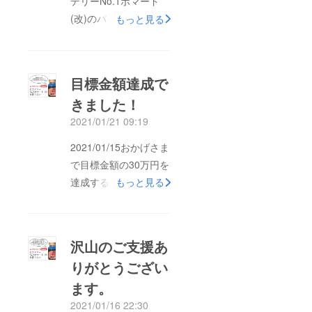
デリーNo.1ポマード
(改)のパッケージデザ
もっと見る
イン完成しました！イ
ラストは前作に続い
て、杜の都仙台在住の
目標金額達成で
人気ロウブロウ・アー
きました！
ティスト「JACK-O’
2021/01/21 09:19
ARTWORKS」画伯に
よる描き下ろし…理想
2021/01/15おかげさま
通りの1940-50‘s オー
で目標金額の30万円を
ルドファッションなデ
達成することができま
もっと見る
ザインに仕上がりまし
した！皆様ホントにあ
た。ご自宅の洗面所に
りがとうございます。
飾っても、理美容サロ
しかしこれで終了では
沢山のご支援あ
ン様の店内にディスプ
ありません…残った期
レイされても最高に
りがとうござい
間でより多くのご支援
カッコいいデザインで
ます。
をいただき、より多く
すので、是非ご購入
の皆様に自慢のプロダ
2021/01/16 22:30