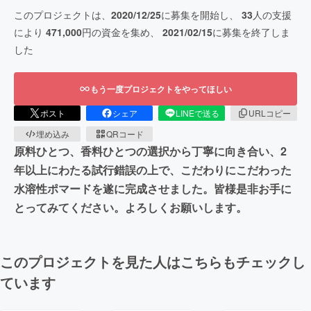
このプロジェクトは、
2020/12/25
に募集を開始し、
33
人の支援
により
471,000
円の資金を集め、
2021/02/15
に募集を終了しま
した
もう一度プロジェクトをやってほしい
ポスト
シェア
LINEで送る
URLコピー
埋め込み
QRコード
原料ひとつ、香料ひとつの選択から丁寧に向き合い、2
年以上にわたる試行錯誤の上で、こだわりにこだわった
水溶性ポマードを遂に完成させました。皆様是非お手に
とってみてください。よろしくお願いします。
このプロジェクトを見た人はこちらもチェックし
ています