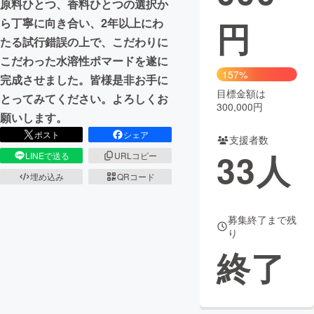
原料ひとつ、香料ひとつの選択か
円
ら丁寧に向き合い、2年以上にわ
まちづくり・地域活性化
たる試行錯誤の上で、こだわりに
こだわった水溶性ポマードを遂に
CAMPFIRE for Social Good
CAMPFIRE Creation
157%
完成させました。皆様是非お手に
CAMPFIREふるさと納税
machi-ya
コミュニティ
目標金額は
とってみてください。よろしくお
300,000円
願いします。
ポスト
シェア
支援者数
33
人
LINEで送る
URLコピー
埋め込み
QRコード
募集終了まで残
り
終了