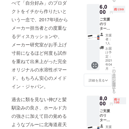
ファン
べて「自分好み」のプロダ
6,0
ディン
残り99
グ終了
クトをイチから作りたいと
00
円
後の量
いう一念で、2017年頃から
ご支援
産開始
のリ
となり
メーカー担当者との度重な
ターン
ます。
品とし
工場の
支援
るディスカッションや、
て、ピ
混雑状
者：
カデ
況に
1人
メーカー研究室がお手上げ
リー
よって
お届
No.1ポ
はお届
寸前になるほど何度も試作
け予
マード
け日程
定：
(改)×2
2021
を重ねて出来上がった完全
が多少
年04
個をお
前後す
こ
月
オリジナルの水溶性ポマー
届けし
る可能
の
リ
ます。
性があ
タ
ド。もちろん安心のメイド
ー
※生産数
ります
ン
詳細を見る
を
調整の
ので、
選
イン・ジャパン。
択
都合で
あらか
す
る
ファン
じめご
8,0
ディン
了承く
過去に類を見ない伸びと髪
残り
グ終了
00
ださ
100
円
後の量
馴染みの良さ、ホールド力
い。
ご支援
産開始
のリ
の強さに加えて目の覚める
となり
ターン
ます。
ようなブルーに北海道産天
品とし
工場の
支援