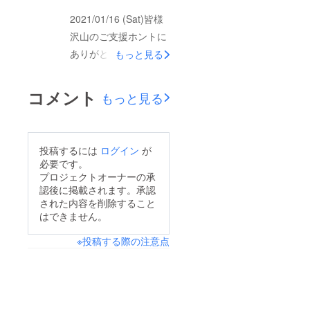
(ご支援)いただけたら
クトをお届けできるよ
2021/01/16 (Sat)皆様
幸いです。ピカデリー
う全力を尽くしますの
沢山のご支援ホントに
バーバー代表 アメミ
で、引き続きのサポー
ありがとうございま
もっと見る
ヤジュン
トよろしくお願い申し
す。おかげさまで、本
上げます。ピカデリー
日現在で目標金額の
コメント
バーバー代表 アメミ
もっと見る
60%を超える187,000
ヤ
円ものファンディング
を達成できました！残
投稿するには
ログイン
が
り一か月となりました
必要です。
が、より沢山の皆様に
プロジェクトオーナーの承
認後に掲載されます。承認
このページをご覧いた
された内容を削除すること
だき、自慢のプロダク
はできません。
トをお届けできるよう
※投稿する際の注意点
頑張りますので、サ
ポートよろしくお願い
申し上げます！！ピカ
デリーバーバー代表