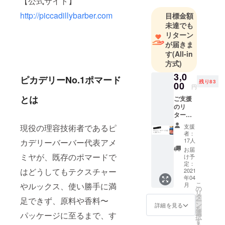
【公式サイト】
http://piccadillybarber.com
目標金額
未達でも
リターン
が届きま
す
(All-in
方式)
3,0
ピカデリーNo.1ポマード
残り83
00
円
とは
ご支援
のリ
ターン
品とし
支援
現役の理容技術者であるピ
て、ピ
者：
カデ
17人
カデリーバーバー代表アメ
リー
お届
No.1ポ
ミヤが、既存のポマードで
け予
マード
定：
はどうしてもテクスチャー
(改)×1
2021
年04
個をお
こ
月
やルックス、使い勝手に満
届けし
の
リ
ます。
タ
足できず、原料や香料〜
ー
※生産数
ン
詳細を見る
を
調整の
選
パッケージに至るまで、す
択
都合で
す
る