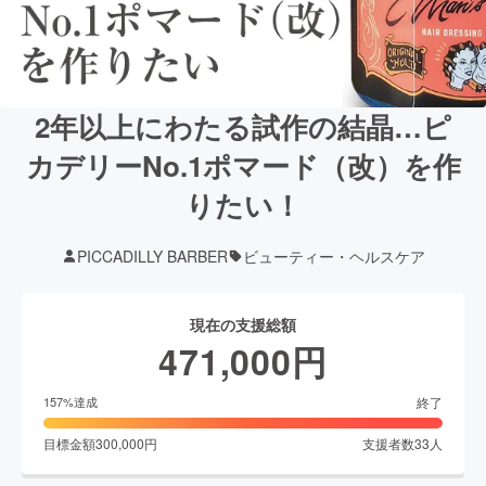
2年以上にわたる試作の結晶…ピ
カデリーNo.1ポマード（改）を作
りたい！
PICCADILLY BARBER
ビューティー・ヘルスケア
現在の支援総額
471,000
円
終了
157
%達成
目標金額
300,000
円
支援者数
33
人