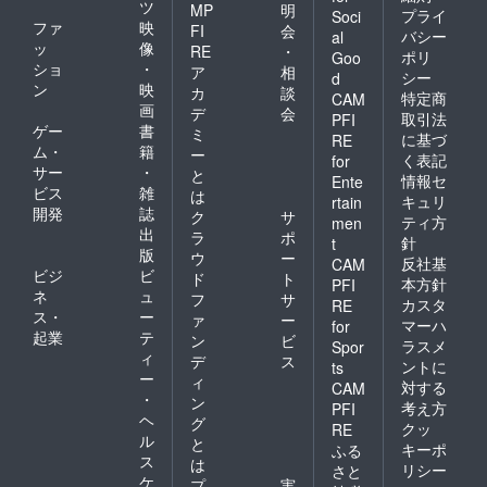
ツ
MP
明
プライ
Soci
ファ
映
FI
会
バシー
al
ッ
像
RE
・
ポリ
Goo
ショ
・
ア
相
シー
d
ン
映
カ
談
特定商
CAM
画
デ
会
取引法
PFI
ゲー
書
ミ
に基づ
RE
ム・
籍
ー
く表記
for
サー
・
と
情報セ
Ente
ビス
雑
は
キュリ
rtain
開発
誌
ク
サ
ティ方
men
出
ラ
ポ
針
t
版
ウ
ー
反社基
CAM
ビジ
ビ
ド
ト
本方針
PFI
ネ
ュ
フ
サ
カスタ
RE
ス・
ー
ァ
ー
マーハ
for
起業
テ
ン
ビ
ラスメ
Spor
ィ
デ
ス
ントに
ts
ー
ィ
対する
CAM
・
ン
考え方
PFI
ヘ
グ
クッ
RE
ル
と
キーポ
ふる
ス
は
リシー
さと
ケ
プ
実