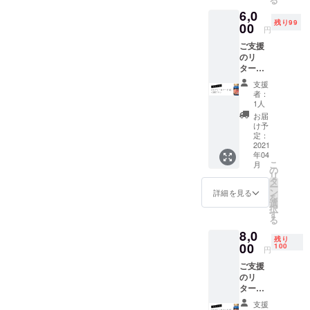
ファン
6,0
ディン
残り99
グ終了
00
円
後の量
ご支援
産開始
のリ
となり
ターン
ます。
品とし
工場の
支援
て、ピ
混雑状
者：
カデ
況に
1人
リー
よって
お届
No.1ポ
はお届
け予
マード
け日程
定：
(改)×2
2021
が多少
年04
個をお
前後す
こ
月
届けし
る可能
の
リ
ます。
性があ
タ
ー
※生産数
ります
ン
詳細を見る
を
調整の
ので、
選
択
都合で
あらか
す
る
ファン
じめご
8,0
ディン
了承く
残り
グ終了
00
ださ
100
円
後の量
い。
ご支援
産開始
のリ
となり
ターン
ます。
品とし
工場の
支援