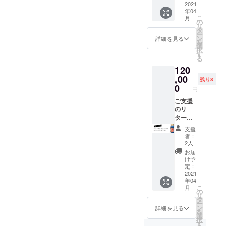
(改)×1
2021
名前を
調整の
ので、
年04
個を12
備考欄
都合で
あらか
こ
月
カ月毎
にご記
の
ファン
じめご
リ
月お届
入くだ
タ
ディン
了承く
ー
けする
さい。
ン
グ終了
詳細を見る
ださ
を
サブス
また領
選
後の量
い。
択
クプラ
収書ご
す
産開始
る
ンで
希望の
となり
120
す。 ※
方は、
ます。
生産数
,00
お申し
工場の
残り8
調整の
付けい
0
混雑状
円
都合で
ただけ
況に
ファン
ご支援
れば
よって
ディン
のリ
PDF
はお届
グ終了
ターン
ファイ
け日程
後の量
品とし
ルにて
が多少
支援
産開始
て、あ
お送り
前後す
者：
となり
なたの
致しま
る可能
2人
ます。
お店の
す。 ※
性があ
お届
工場の
オリジ
生産数
ります
け予
混雑状
ナルデ
調整の
定：
ので、
況に
ザイン
2021
都合で
あらか
年04
よって
ラベル
ファン
じめご
こ
月
は初回
を纏っ
ディン
の
了承く
リ
のお届
たピカ
グ終了
タ
ださ
ー
け日程
デリー
後の量
ン
い。
詳細を見る
を
が多少
No.1ポ
産開始
選
択
前後す
マード
となり
す