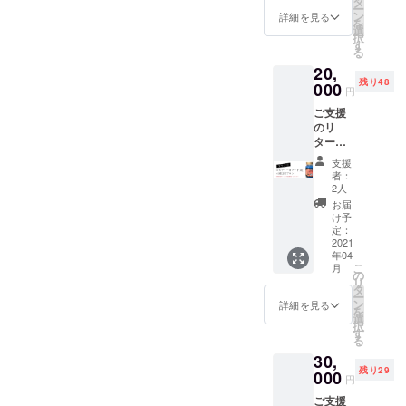
性があ
タ
ー
個をお
ります
ン
詳細を見る
を
届けし
ので、
選
択
ます。
あらか
す
る
※こちら
じめご
20,
は理美
了承く
残り48
容サロ
000
ださ
円
ン、小
い。
ご支援
売店様
のリ
向け卸
ターン
売プラ
品とし
ンで
支援
て、ピ
す。お
者：
カデ
申し込
2人
リー
みの折
お届
No.1ポ
には貴
け予
マード
店のお
定：
(改)×12
2021
名前を
年04
個＋ア
備考欄
こ
月
メニ
にご記
の
リ
ティ用1
入くだ
タ
ー
個をお
さい。
ン
詳細を見る
を
届けし
また領
選
択
ます。
収書ご
す
る
※こちら
希望の
30,
は理美
方は、
残り29
容サロ
000
お申し
円
ン、小
付けい
ご支援
売店様
ただけ