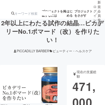
新
ロ
規
グ
会
プロジェクトを掲
はじ
プロジェクト
/
載するには
める
をさがす
イ
員
ン
登
2年以上にわたる試作の結晶…ピカデ
録
リーNo.1ポマード（改）を作りた
い！
人気のプロ
注目のリ
注目の新着プロ
募集終了が近いプ
もうすぐ公開
ジェクト
ターン
ジェクト
ロジェクト
されます
PICCADILLY BARBER
ビューティー・ヘルスケア
アート・写真
音楽
現在の支援総
テクノロジー・ガジェット
ゲーム・サ
額
471,
映像・映画
書籍・雑誌
000
ビジネス・起業
チャレンジ