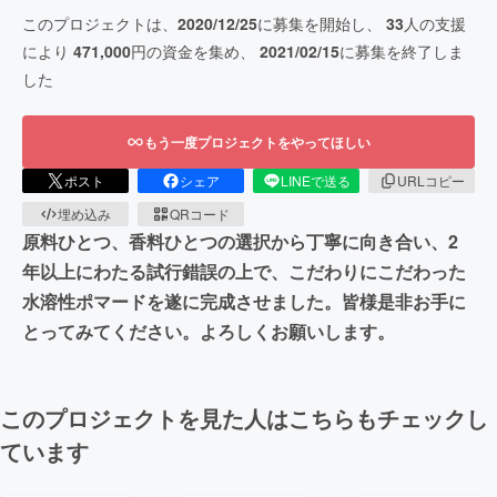
このプロジェクトは、
2020/12/25
に募集を開始し、
33
人の支援
により
471,000
円の資金を集め、
2021/02/15
に募集を終了しま
した
もう一度プロジェクトをやってほしい
ポスト
シェア
LINEで送る
URLコピー
埋め込み
QRコード
原料ひとつ、香料ひとつの選択から丁寧に向き合い、2
年以上にわたる試行錯誤の上で、こだわりにこだわった
水溶性ポマードを遂に完成させました。皆様是非お手に
とってみてください。よろしくお願いします。
このプロジェクトを見た人はこちらもチェックし
ています