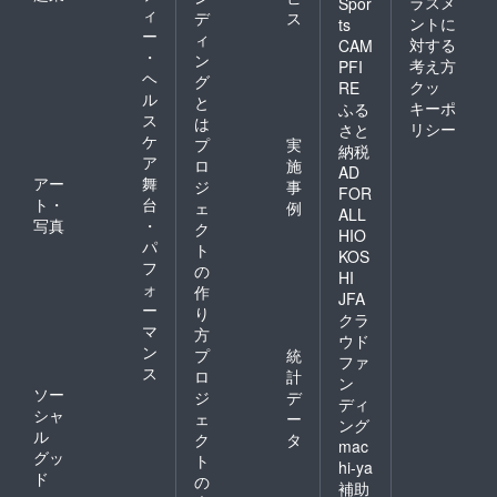
ラスメ
Spor
ィ
デ
ス
ントに
ts
ー
ィ
対する
CAM
・
ン
考え方
PFI
ヘ
グ
クッ
RE
ル
と
キーポ
ふる
ス
は
リシー
さと
ケ
プ
実
納税
ア
ロ
施
AD
アー
舞
ジ
事
FOR
ト・
台
ェ
例
ALL
写真
・
ク
HIO
パ
ト
KOS
フ
の
HI
ォ
作
JFA
ー
り
クラ
マ
方
ウド
ン
プ
統
ファ
ス
ロ
計
ン
ソー
ジ
デ
ディ
シャ
ェ
ー
ング
ル
ク
タ
mac
グッ
ト
hi-ya
ド
の
補助