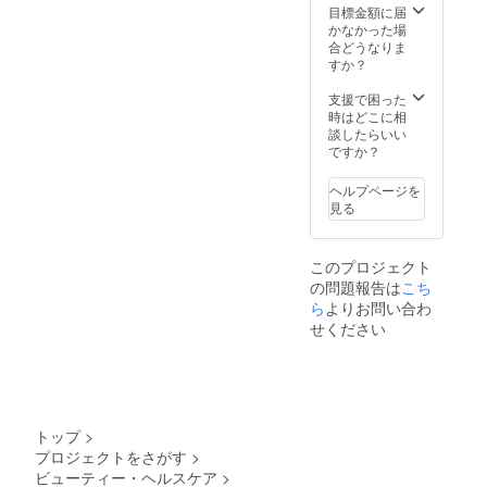
連絡申
目標金額に届
し上げ
かなかった場
ます。
合どうなりま
また領
すか？
収書ご
希望の
支援で困った
方は、
時はどこに相
お申し
談したらいい
付けい
ですか？
ただけ
れば
ヘルプページを
PDF
見る
ファイ
ルにて
お送り
このプロジェクト
致しま
の問題報告は
こち
す。 ※
生産数
ら
よりお問い合わ
調整の
せください
都合で
ファン
ディン
グ終了
後の量
産開始
トップ
>
となり
プロジェクトをさがす
>
ます。
ビューティー・ヘルスケア
>
工場の