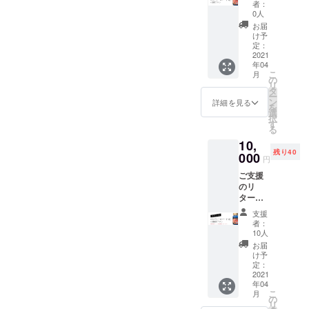
て、ピ
混雑状
者：
カデ
況に
0人
リー
よって
お届
No.1ポ
はお届
け予
マード
け日程
定：
(改)×3
2021
が多少
年04
個をお
前後す
こ
月
届けし
る可能
の
リ
ます。
性があ
タ
ー
※生産数
ります
ン
詳細を見る
を
調整の
ので、
選
択
都合で
あらか
す
る
ファン
じめご
10,
ディン
了承く
残り40
グ終了
000
ださ
円
後の量
い。
ご支援
産開始
のリ
となり
ターン
ます。
品とし
工場の
支援
て、ピ
混雑状
者：
カデ
況に
10人
リー
よって
お届
No.1ポ
はお届
け予
マード
け日程
定：
(改)×6
2021
が多少
年04
個＋ア
前後す
こ
月
メニ
る可能
の
リ
ティ用1