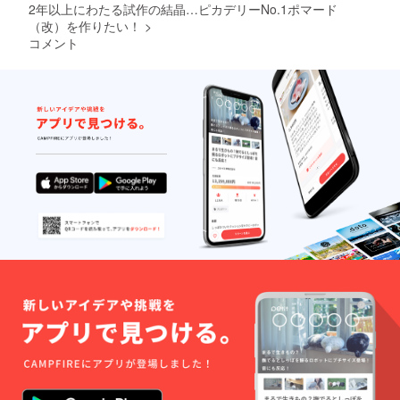
混雑状
2年以上にわたる試作の結晶…ピカデリーNo.1ポマード
況に
（改）を作りたい！
>
よって
コメント
はお届
け日程
が多少
前後す
る可能
性があ
ります
ので、
あらか
じめご
了承く
ださ
い。