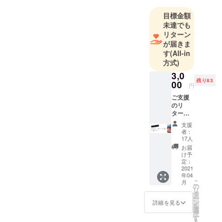
目標金額
未達でも
リターン
が届きま
す
(All-in
方式)
3,0
残り83
00
円
ご支援
のリ
ターン
品とし
支援
て、ピ
者：
カデ
17人
リー
お届
No.1ポ
け予
マード
定：
(改)×1
2021
年04
個をお
こ
月
届けし
の
リ
ます。
タ
ー
※生産数
ン
詳細を見る
を
調整の
選
択
都合で
す
る