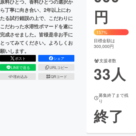
原料ひとつ、香料ひとつの選択か
円
ら丁寧に向き合い、2年以上にわ
まちづくり・地域活性化
たる試行錯誤の上で、こだわりに
こだわった水溶性ポマードを遂に
CAMPFIRE for Social Good
CAMPFIRE Creation
157%
完成させました。皆様是非お手に
CAMPFIREふるさと納税
machi-ya
コミュニティ
目標金額は
とってみてください。よろしくお
300,000円
願いします。
ポスト
シェア
支援者数
33
人
LINEで送る
URLコピー
埋め込み
QRコード
募集終了まで残
り
終了