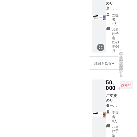
のリ
向け卸
れば
ターン
売プラ
PDF
品とし
ンで
ファイ
支援
て、ピ
す。お
ルにて
者：
カデ
申し込
お送り
1人
リー
みの折
致しま
お届
No.1ポ
には貴
す。 ※
け予
マード
店のお
定：
生産数
(改)×20
2021
名前を
調整の
年04
個＋ア
備考欄
都合で
こ
月
メニ
にご記
の
ファン
リ
ティ用1
入くだ
タ
ディン
ー
個をお
さい。
ン
グ終了
詳細を見る
を
届けし
また領
選
後の量
択
ます。
収書ご
す
産開始
る
※こちら
希望の
となり
50,
は理美
方は、
ます。
残り30
容サロ
000
お申し
工場の
円
ン、小
付けい
混雑状
ご支援
売店様
ただけ
況に
のリ
向け卸
れば
よって
ターン
売プラ
PDF
はお届
品とし
ンで
ファイ
け日程
支援
て、ピ
す。お
ルにて
が多少
者：
カデ
申し込
お送り
0人
前後す
リー
みの折
致しま
る可能
お届
No.1ポ
には貴
す。 ※
け予
性があ
マード
店のお
定：
生産数
ります