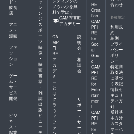
ンディングの
ド・
ャ
RE
合わせ
ノウハウを無
飲食
レ
Crea
料で学ぼう
店
ン
tion
各種規定
CAMPFIRE
ジ
CAM
アカデミー
アニ
ス
利用規
PFI
メ・
ポ
約
RE
漫画
ー
CA
説
細則
for
ツ
MP
明
プライ
Soci
ファ
映
FI
会
バシー
al
ッ
像
RE
・
ポリ
Goo
ショ
・
ア
相
シー
d
ン
映
カ
談
特定商
CAM
画
デ
会
取引法
PFI
ゲー
書
ミ
に基づ
RE
ム・
籍
ー
く表記
for
サー
・
と
情報セ
Ente
ビス
雑
は
キュリ
rtain
開発
誌
ク
サ
ティ方
men
出
ラ
ポ
針
t
版
ウ
ー
反社基
CAM
ビジ
ビ
ド
ト
本方針
PFI
ネ
ュ
フ
サ
カスタ
RE
ス・
ー
ァ
ー
マーハ
for
起業
テ
ン
ビ