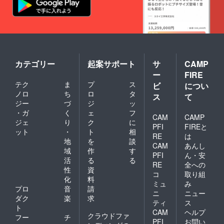
カテゴリー
起案サポート
サ
CAMP
ー
FIRE
テク
ま
プ
ス
ビ
につい
ノロ
ち
ロ
タ
ス
て
ジー
づ
ジ
ッ
・ガ
く
ェ
フ
CAM
CAMP
ジェ
り
ク
に
PFI
FIREと
ット
・
ト
相
RE
は
地
を
談
CAM
あんし
域
作
す
PFI
ん・安
活
る
る
RE
全への
性
資
コ
取り組
化
料
ミュ
み
プロ
音
請
ニ
ニュー
ダク
楽
求
ティ
ス
ト
CAM
ヘルプ
クラウドファ
フー
チ
PFI
お問い