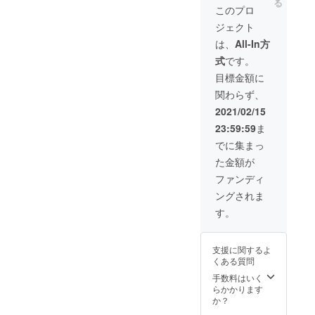
る
る可能
(改)を
ます。
このプロ
性があ
100個お
工場の
ジェクト
ります
届けし
混雑状
ので、
ます。
況に
は、
All-In方
あらか
※こちら
よって
式
です。
じめご
は理美
はお届
了承く
容サロ
け日程
目標金額に
ださ
ン、小
が多少
関わらず、
い。
売店様
前後す
向け
る可能
2021/02/15
OEMプ
性があ
23:59:59
ま
ランで
ります
す。お
ので、
でに集まっ
申し込
あらか
た金額が
みの折
じめご
には貴
了承く
ファンディ
店のお
ださ
ングされま
名前を
い。
備考欄
す。
にご記
入くだ
さい。
支援に関するよ
折り返
くある質問
しオリ
ジナル
手数料はいく
ラベル
らかかります
作成に
か？
関しご