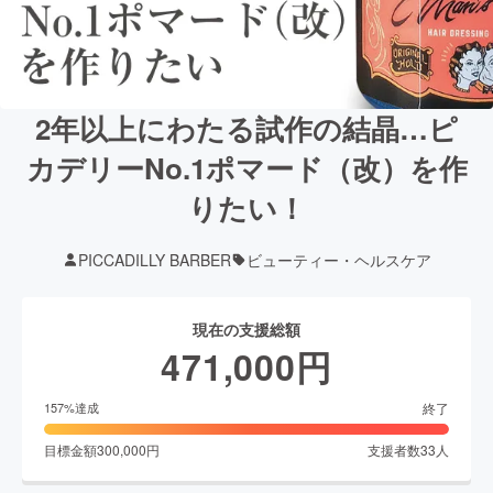
2年以上にわたる試作の結晶…ピ
カデリーNo.1ポマード（改）を作
りたい！
PICCADILLY BARBER
ビューティー・ヘルスケア
現在の支援総額
471,000
円
終了
157
%達成
目標金額
300,000
円
支援者数
33
人