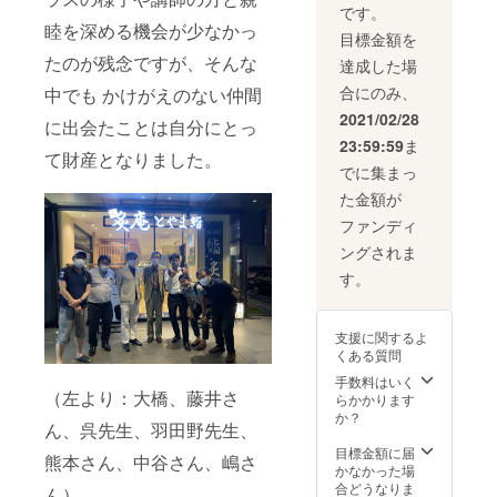
ウェッ
です。
ト（一
睦を深める機会が少なかっ
目標金額を
着）
４．ス
たのが残念ですが、そんな
達成した場
ウェッ
合にのみ、
中でも かけがえのない仲間
トプル
オー
2021/02/28
に出会たことは自分にとっ
バー
23:59:59
ま
パーカ
て財産となりました。
（一
でに集まっ
着）
た金額が
（写真
はイ
ファンディ
メージ
ングされま
で
す。）
す。
寄附受
領証明
書 衣類
支援に関するよ
に関し
くある質問
まして
は、 す
手数料はいく
（左より：大橋、藤井さ
べて種
らかかります
類別
か？
ん、呉先生、羽田野先生、
に、サ
イズ、
目標金額に届
熊本さん、中谷さん、嶋さ
お色、
かなかった場
印刷面
合どうなりま
ん）