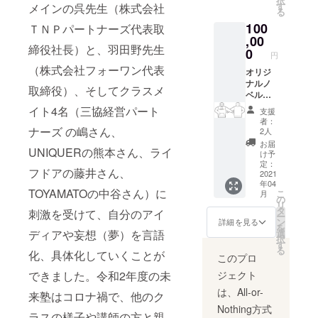
択
す
メインの呉先生（株式会社
る
100
ＴＮＰパートナーズ代表取
,00
締役社長）と、羽田野先生
0
円
（株式会社フォーワン代表
オリジ
ナルノ
取締役）、そしてクラスメ
ベル
ティ四
イト4名（三協経営パート
支援
点すべ
者：
て １．
ナーズ の嶋さん、
2人
ハイク
お届
UNIQUERの熊本さん、ライ
オリ
け予
ティーT
定：
フドアの藤井さん、
シャツ
2021
年04
（一
TOYAMATOの中谷さん）に
こ
月
枚）
の
リ
２．オ
タ
刺激を受けて、自分のアイ
ー
リジナ
ン
詳細を見る
を
ルマグ
選
ディアや妄想（夢）を言語
択
カップ
す
る
（一
化、具体化していくことが
このプロ
個）
ジェクト
できました。令和2年度の未
３．ク
ルー
は、All-or-
来塾はコロナ禍で、他のク
ネック
Nothing方式
ス
ラスの様子や講師の方と親