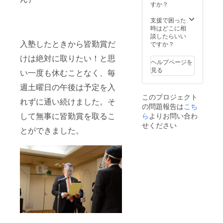
をお選
すか？
びいた
だけま
支援で困った
す。 別
時はどこに相
途、確
談したらいい
入塾したときから皆勤賞だ
認メー
ですか？
ルを差
けは絶対に取りたい！と思
し上げ
ヘルプページを
る予定
見る
い一度も休むことなく、毎
です。
週土曜日の午後は予定を入
このプロジェクト
れずに通い続けました。そ
の問題報告は
こち
して無事に皆勤賞を取るこ
ら
よりお問い合わ
せください
とができました。