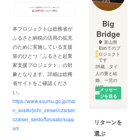
Big
本プロジェクトは総務省が
Bridge
ふるさと納税の活用の拡充
富山県
のために実施している支援
初めてのプ
ロジェクト
策のひとつ「ふるさと起業
です
家支援プロジェクト」の対
35歳、タイ
人の妻と結
象となります。詳細は総務
婚、一児の
省サイトをご確認くださ
父親
メッセー
い。
ジを送る
https://www.soumu.go.jp/mai
外資系の化
学企業にて
n_sosiki/jichi_zeisei/czaisei/
長年、調達
czaisei_seido/furusato/supp
リターンを
業務を担当
ort/
してきまし
選ぶ
た。