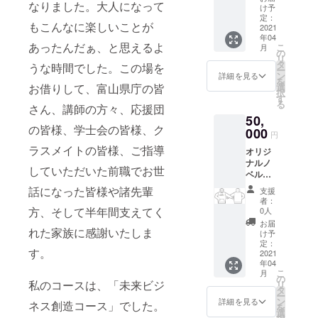
なりました。大人になって
ウェッ
メージ
け予
ト（一
で
定：
もこんなに楽しいことが
着）
2021
す。）
年04
（写真
寄附受
あったんだぁ、と思えるよ
こ
月
はイ
領証明
の
リ
メージ
書
タ
うな時間でした。この場を
ー
で
ン
詳細を見る
を
す。）
選
お借りして、富山県庁の皆
択
寄附受
す
る
領証明
さん、講師の方々、応援団
50,
書
の皆様、学士会の皆様、ク
000
円
ラスメイトの皆様、ご指導
オリジ
ナルノ
していただいた前職でお世
ベル
ティ：
話になった皆様や諸先輩
支援
ス
者：
ウェッ
方、そして半年間支えてく
0人
トプル
お届
オー
れた家族に感謝いたしま
け予
バー
定：
す。
パーカ
2021
年04
（一
こ
月
着） 寄
の
私のコースは、「未来ビジ
リ
附受領
タ
ー
証明書
ン
詳細を見る
ネス創造コース」でした。
を
選