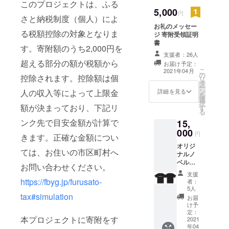
このプロジェクトは、ふる
2018年より
5,000
円
Uターンを
さと納税制度（個人）によ
し、現在に
お礼のメッセー
る税額控除の対象となりま
ジ 寄附受領証明
至ります。
書
す。寄附額のうち2,000円を
支援者：26人
好きな言葉
超える部分の額が税額から
お届け予定：
求めなさ
こ
2021年04月
の
控除されます。控除額は個
リ
い。そうす
タ
ー
ン
人の収入等によって上限金
詳細を見る
れば与えら
を
選
択
れます。捜
額が決まっており、下記リ
す
る
しなさい。
ンク先で目安金額が計算で
15,
そうすれば
000
円
きます。正確な金額につい
見つかりま
オリジ
す。たたき
ては、お住いの市区町村へ
ナルノ
なさい。そ
ベル
お問い合わせください。
ティ：
うすれば開
支援
ハイク
https://fbyg.jp/furusato-
者：
かれます。
オリ
5人
だれであ
ティーT
tax#simulation
お届
シャツ
け予
れ、求める
（一
定：
者は受け、
本プロジェクトに寄附をす
枚） 寄
2021
年04
附受領
捜す者は見