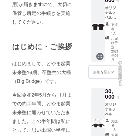
円
用)が届きますので、大切に
オリジ
保管し所定の手続きを実施
ナルノ
ベル
してください。
ティ二
支援
点 １．
者：
ハイク
1人
オリ
お届
ティーT
け予
はじめに・ご挨拶
シャツ
定：
（一
2021
年04
枚）
こ
月
２．オ
の
はじめまして。とやま起業
リ
リジナ
タ
ー
ルマグ
未来塾16期、卒塾生の大橋
ン
詳細を見る
を
カップ
選
択
（Big Bridge）です。
（一
す
る
個） マ
30,
グカッ
今回令和2年5月から11月ま
プに
000
円
は、
での約半年間、とやま起業
オリジ
シャツ
ナルノ
と同様
未来塾に通わせていただき
ベル
に印字
ティ：
されま
ました。この半年間は私に
支援
クルー
す。
者：
ネック
（写真
とって、思い出深い半年に
1人
ス
はイ
お届