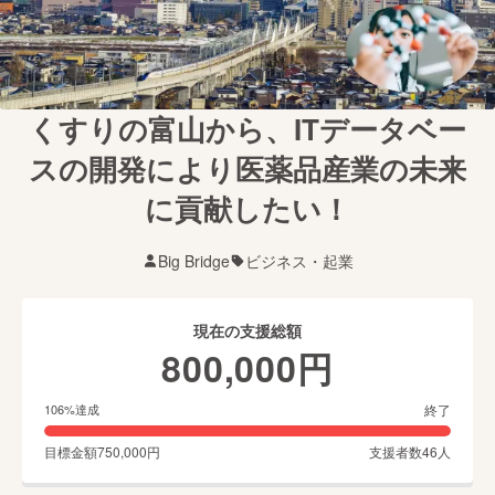
くすりの富山から、ITデータベー
スの開発により医薬品産業の未来
に貢献したい！
Big Bridge
ビジネス・起業
現在の支援総額
800,000
円
終了
106
%達成
目標金額
750,000
円
支援者数
46
人