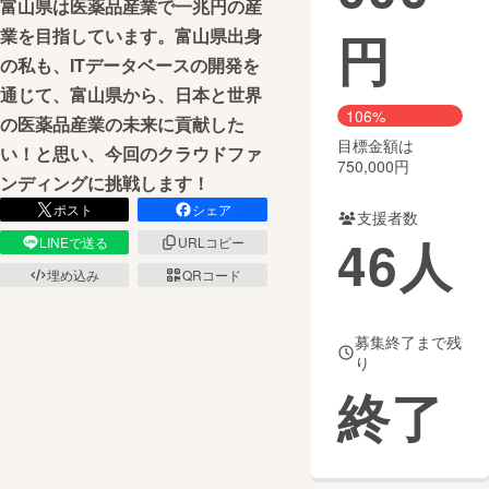
富山県は医薬品産業で一兆円の産
円
業を目指しています。富山県出身
まちづくり・地域活性化
の私も、ITデータベースの開発を
通じて、富山県から、日本と世界
CAMPFIRE for Social Good
CAMPFIRE Creation
106%
の医薬品産業の未来に貢献した
CAMPFIREふるさと納税
machi-ya
コミュニティ
目標金額は
い！と思い、今回のクラウドファ
750,000円
ンディングに挑戦します！
ポスト
シェア
支援者数
46
人
LINEで送る
URLコピー
埋め込み
QRコード
募集終了まで残
り
終了