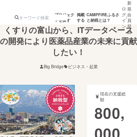
新
ロ
規
グ
会
プロジェク
掲載
CAMPFIREふるさ
/
トを探す
する
と納税とは？
イ
員
ン
登
くすりの富山から、ITデータベース
録
の開発により医薬品産業の未来に貢献
したい！
人気のプロ
注目のリ
注目の新着プロ
募集終了が近いプ
もうすぐ公開
ジェクト
ターン
ジェクト
ロジェクト
されます
Big Bridge
ビジネス・起業
アート・写真
音楽
現在の支援総
テクノロジー・ガジェット
ゲーム・サ
額
800,
映像・映画
書籍・雑誌
000
ビジネス・起業
チャレンジ