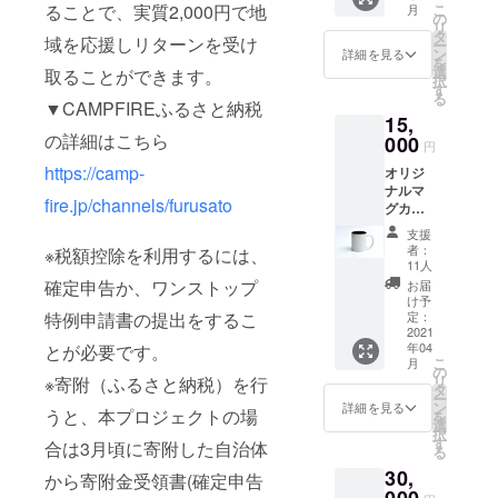
こ
ることで、実質2,000円で地
月
証明書
の
つけ出し、
リ
タ
域を応援しリターンを受け
ー
たたく者に
ン
詳細を見る
を
は開かれま
選
取ることができます。
択
す
す。マタイ
る
▼CAMPFIREふるさと納税
の福音書7章
15,
の詳細はこちら
000
7－8節（聖
円
書）
https://camp-
オリジ
ナルマ
fire.jp/channels/furusato
グカッ
プ（一
支援
個） 他
者：
※税額控除を利用するには、
の返礼
11人
品同様
確定申告か、ワンストップ
お届
に印字
け予
されま
定：
特例申請書の提出をするこ
す。 寄
2021
年04
とが必要です。
附受領
こ
月
証明書
の
リ
※寄附（ふるさと納税）を行
タ
ー
ン
詳細を見る
うと、本プロジェクトの場
を
選
択
す
合は3月頃に寄附した自治体
る
30,
から寄附金受領書(確定申告
000