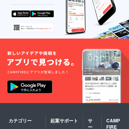
ターン
援者様
を記載
の有効
のメッ
いたし
期限は
セージ
ます。
自習ス
属性に
※ただ
ペース
近い受
し、各
がオー
験生に
資格を
プンし
対する
目指す
てから1
広告を
受験生
年間と
強化す
が何人
させて
る施策
自習ス
いただ
を講じ
ペース
きま
ること
を利用
す。
をお約
するか
束しま
につい
す。 プ
て、定
レート
量的な
内に記
お約束
載する
はでき
文字数
ませ
に制限
ん。支
はしま
援者様
せん
のメッ
が、誹
セージ
謗中傷
属性に
が含ま
近い受
れる
験生に
カテゴリー
起案サポート
サ
CAMP
メッ
対する
ー
FIRE
セージ
広告を