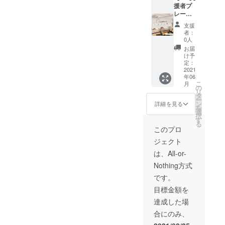
ンテー
スペー
援者プ
プライ
な書籍
ション
ス内に
レート
バシー
をご送
開催２
設置し
設置権
の観点
付いた
支援
週間前
ます。
（420m
から受
だける
者：
に当月
自習ス
m×360
験生は
かご連
0人
末のオ
ペース
mm）※
映さ
絡いた
お届
リエン
の利用
限定10
ず、受
だけま
け予
テー
者の募
枠】 自
験生同
定：
すと幸
ション
集は当
習ス
2021
士の
いです
年06
にどの
面の
ペース
ディス
（本リ
こ
月
ような
間、公
オープ
カッ
の
ターン
リ
士業の
認会計
ンから
ション
タ
を選択
ー
実務家
士、税
１年
内容は
ン
してい
詳細を見る
を
や起業
理士、
間、支
含みま
選
ただい
択
家を招
司法書
援者様
せん。
す
た方に
る
待した
士、行
のメッ
は宛先
このプロ
のかお
政書
セージ
のメー
ジェクト
知らせ
士、社
入りプ
ルアド
しま
会保険
レート
レスを
は、All-or-
す。気
労務
を自習
通知い
Nothing方式
になっ
士、不
スペー
たしま
た回の
動産鑑
ス内に
す。な
です。
み選択
定士を
設置し
お、送
目標金額を
してい
目指す
ます。
料はご
ただ
受験生
自習ス
負担い
達成した場
き、聞
を優先
ペース
ただき
合にのみ、
いてみ
しま
の利用
ま
たい内
す。そ
者の募
す）。