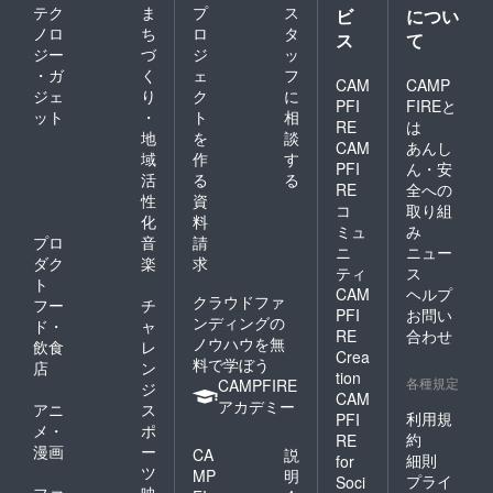
テク
ま
プ
ス
はお断
強化す
ビ
につい
りする
る施策
ノロ
ち
ロ
タ
ス
て
場合が
を講じ
ジー
づ
ジ
ッ
ありま
ること
・ガ
く
ェ
フ
す。 大
をお約
CAM
CAMP
ジェ
り
ク
に
きさは
束しま
PFI
FIREと
ット
・
ト
相
おおむ
す。 プ
RE
は
ねA４サ
レート
地
を
談
CAM
あんし
イズく
内に記
域
作
す
PFI
ん・安
らいを
載する
活
る
る
イメー
文字数
RE
全への
性
資
ジして
に制限
コ
取り組
化
料
くださ
はしま
ミュ
み
い。文
せん
プロ
音
請
ニ
ニュー
字数が
が、誹
ダク
楽
求
ティ
ス
多くて
謗中傷
ト
CAM
ヘルプ
収まら
が含ま
クラウドファ
フー
チ
ない場
れる
PFI
お問い
ンディングの
ド・
ャ
合には
メッ
RE
合わせ
ノウハウを無
飲食
レ
個別に
セージ
Crea
料で学ぼう
ご相談
はお断
店
ン
tion
させて
りする
各種規定
CAMPFIRE
ジ
CAM
いただ
場合が
アカデミー
アニ
ス
きま
ありま
利用規
PFI
メ・
ポ
す。
す。 大
約
RE
漫画
ー
きさは
CA
説
細則
for
おおむ
ツ
MP
明
プライ
Soci
ねA３サ
ファ
映