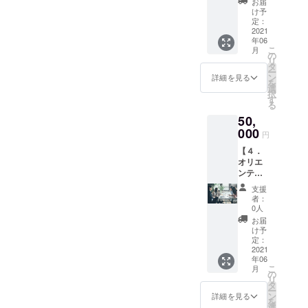
お届
】 自習
れば、
け予
スペー
書籍
定：
スが
2021
コー
年06
オープ
ナーを
こ
月
ンして
設置し
の
リ
から毎
て並べ
タ
ー
月末に
ます
ン
詳細を見る
を
１時間
（上限
選
択
程度の
10
す
る
オリエ
冊）。
50,
ンテー
どのよ
ション
000
うなこ
円
を開催
とを吸
【４．
しま
収して
オリエ
す。そ
もらい
ンテー
こでは
たいか
ション
士業の
コメン
支援
録画動
実務家
トをい
者：
画配信6
や起業
ただけ
0人
回分 】
家を招
ればそ
お届
自習ス
待し
のコメ
け予
ペース
て、実
定：
ントも
がオー
2021
務で専
合わせ
年06
プンし
門家が
て閲覧
こ
月
てから
協業す
の
できる
リ
毎月末
る実例
タ
ように
ー
に１時
や経営
ン
いたし
詳細を見る
を
間程度
者が専
選
ます。