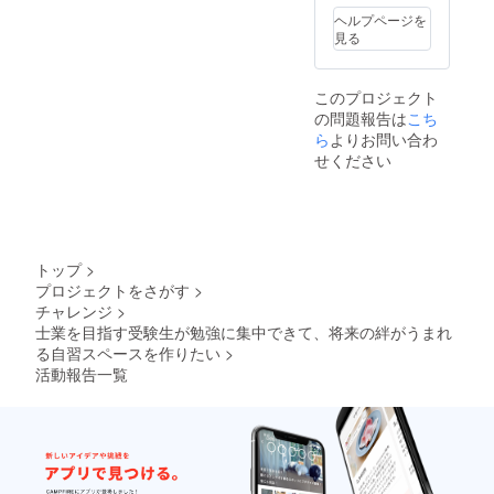
して支
定で
ていた
ヘルプページを
援者様
す。金
だいて
見る
として
プレー
も結構
ご紹介
ト部分
です。
させて
に支援
パース
このプロジェクト
いただ
者名と
はイ
の問題報告は
こち
きま
メッ
メージ
す）。
セージ
となっ
ら
よりお問い合わ
※動画コ
を記載
てお
せください
ンテン
いたし
り、実
ツでは
ます。
際には
プライ
※ただ
イメー
バシー
し、各
ジ2枚目
の観点
資格を
のアク
から受
目指す
リルプ
トップ
>
験生は
受験生
レート
プロジェクトをさがす
>
映さ
が何人
＋金プ
チャレンジ
>
ず、受
自習ス
レート
験生同
ペース
を設置
士業を目指す受験生が勉強に集中できて、将来の絆がうまれ
士の
を利用
する予
る自習スペースを作りたい
>
ディス
するか
定で
活動報告一覧
カッ
につい
す。金
ション
て、定
プレー
内容は
量的な
ト部分
含みま
お約束
に支援
せん。
はでき
者名と
なお、
ませ
メッ
本リ
ん。支
セージ