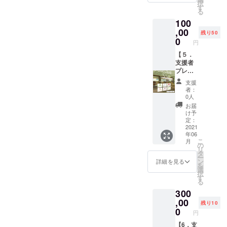
択
のオリ
門家に
す
受験生
る
エン
期待す
の人間
100
テー
ること
性の成
ション
,00
を共有
長にご
残り50
を開催
してい
0
協力い
円
しま
ただき
ただけ
す。そ
【５．
ます。
れば幸
こには
支援者
その内
いで
士業の
プレー
容を動
す。 ※
実務家
ト設置
画コン
公序良
支援
や起業
権
テンツ
俗に反
者：
家を招
（300m
として
する書
0人
待し
m×240
オープ
籍と当
お届
て、実
mm）※
ンして
方が判
け予
務で専
限定50
から3か
定：
断した
門家が
枠】 自
2021
月（３
場合に
年06
協業す
習ス
回）分
は、そ
こ
月
る実例
ペース
を支援
の
の書籍
リ
や経営
オープ
者様に
タ
は返送
ー
者が専
ンから
配信し
ン
させて
詳細を見る
を
門家に
１年
ます。
選
いただ
択
期待す
間、支
なお、1
す
きま
る
ること
援者様
回目の
す。で
300
を共有
のメッ
講師は
きれば
してい
セージ
,00
鎌田と
事前に
残り10
ただき
入りプ
田中に
0
メール
円
ます。
レート
なりま
にてど
オリエ
を自習
【6．支
す。 ※
のよう