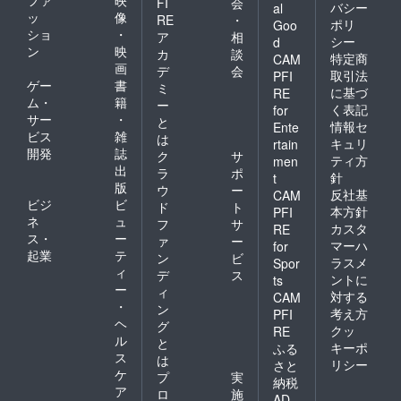
FI
会
バシー
al
イズく
ッ
像
RE
・
ポリ
らいを
Goo
ショ
・
ア
相
イメー
シー
d
ン
映
ジして
カ
談
特定商
CAM
くださ
画
デ
会
取引法
PFI
い。文
ゲー
書
ミ
に基づ
RE
字数が
ム・
籍
ー
く表記
for
多くて
サー
・
と
収まら
情報セ
Ente
ビス
雑
は
ない場
キュリ
rtain
開発
誌
合には
ク
サ
ティ方
men
個別に
出
ラ
ポ
針
t
ご相談
版
ウ
ー
反社基
CAM
させて
ビジ
ビ
ド
ト
いただ
本方針
PFI
ネ
ュ
フ
サ
きま
カスタ
RE
ス・
ー
す。
ァ
ー
マーハ
for
起業
テ
ン
ビ
ラスメ
Spor
ィ
デ
ス
ントに
ts
ー
ィ
対する
CAM
・
ン
考え方
PFI
ヘ
グ
クッ
RE
ル
と
キーポ
ふる
ス
は
リシー
さと
ケ
プ
実
納税
ア
ロ
施
AD