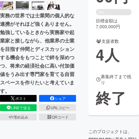
まちづくり・地域活性化
0%
実務の世界では士業間の個人的な
目標金額は
連携がそれほど強くありません。
7,000,000円
CAMPFIRE for Social Good
CAMPFIRE Creation
勉強しているときから実務家や起
CAMPFIREふるさと納税
machi-ya
コミュニティ
業家と接しながら、他業界の士業
支援者数
4
人
を目指す仲間とディスカッション
する機会をもつことで絆を深めつ
つ、将来の経済社会に高い付加価
値をうみ出す専門家を育てる自習
募集終了まで残
スペースを作りたいと考えていま
り
終了
す。
ポスト
シェア
LINEで送る
URLコピー
埋め込み
QRコード
このプロジェクトは、