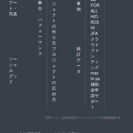
アー
舞
ジ
事
FOR
ト・
台
ェ
例
ALL
写真
・
ク
HIO
パ
ト
KOS
フ
の
HI
ォ
作
JFA
ー
り
クラ
マ
方
ウド
ン
プ
統
ファ
ス
ロ
計
ン
ソー
ジ
デ
ディ
シャ
ェ
ー
ング
ル
ク
タ
mac
グッ
ト
hi-ya
ド
の
補助
広
金申
め
請サ
方
ポー
ト
「QRコード」は株式会社デンソーウェーブの登録商標です。