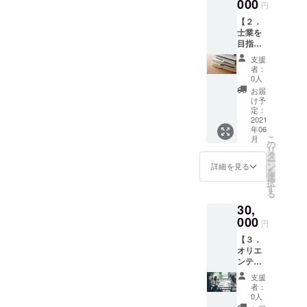
ジェク
000
円
ト実行
【２．
のため
士業を
に大切
目指す
に使わ
自習ス
せてい
支援
ペース
ただき
者：
利用者
ます。
0人
に読ん
ご支援
お届
でほし
いただ
け予
い書籍
いた方
定：
を送付
2021
にお礼
年06
する権
のメー
こ
月
利 】 士
ルを鎌
の
リ
業を目
田より
タ
ー
指す受
お送り
ン
詳細を見る
を
験生は
しま
選
択
知的好
す。
す
る
奇心が
30,
旺盛で
す。そ
000
円
んな受
【３．
験生に
オリエ
読んで
ンテー
もらい
ション
たい書
支援
録画動
籍をご
者：
画配信3
送付い
0人
か月分
ただけ