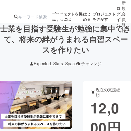
新
ロ
規
グ
会
プロジェクトを掲
はじ
プロジェクト
/
載するには
める
をさがす
イ
員
ン
登
士業を目指す受験生が勉強に集中でき
録
て、将来の絆がうまれる自習スペー
スを作りたい
人気のプロ
注目のリ
注目の新着プロ
募集終了が近いプ
もうすぐ公開
ジェクト
ターン
ジェクト
ロジェクト
されます
Expected_Stars_Space
チャレンジ
アート・写真
音楽
現在の支援総
テクノロジー・ガジェット
ゲーム・サ
額
12,0
映像・映画
書籍・雑誌
00
円
ビジネス・起業
チャレンジ