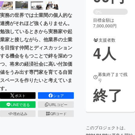
まちづくり・地域活性化
0%
実務の世界では士業間の個人的な
目標金額は
連携がそれほど強くありません。
7,000,000円
CAMPFIRE for Social Good
CAMPFIRE Creation
勉強しているときから実務家や起
CAMPFIREふるさと納税
machi-ya
コミュニティ
業家と接しながら、他業界の士業
支援者数
4
人
を目指す仲間とディスカッション
する機会をもつことで絆を深めつ
つ、将来の経済社会に高い付加価
値をうみ出す専門家を育てる自習
募集終了まで残
スペースを作りたいと考えていま
り
終了
す。
ポスト
シェア
LINEで送る
URLコピー
埋め込み
QRコード
このプロジェクトは、