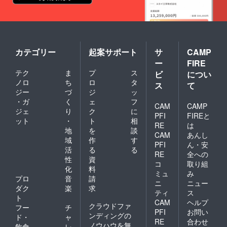
カテゴリー
起案サポート
サ
CAMP
ー
FIRE
テク
ま
プ
ス
ビ
につい
ノロ
ち
ロ
タ
ス
て
ジー
づ
ジ
ッ
・ガ
く
ェ
フ
CAM
CAMP
ジェ
り
ク
に
PFI
FIREと
ット
・
ト
相
RE
は
地
を
談
CAM
あんし
域
作
す
PFI
ん・安
活
る
る
RE
全への
性
資
コ
取り組
化
料
ミュ
み
プロ
音
請
ニ
ニュー
ダク
楽
求
ティ
ス
ト
CAM
ヘルプ
クラウドファ
フー
チ
PFI
お問い
ンディングの
ド・
ャ
RE
合わせ
ノウハウを無
飲食
レ