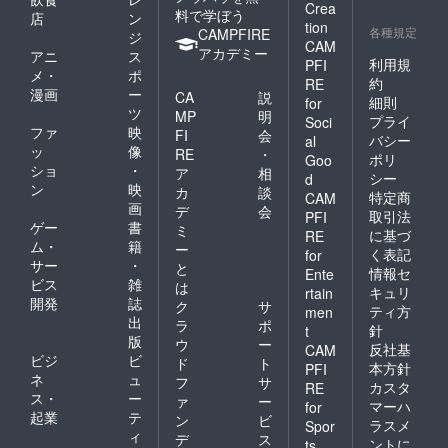
Crea
料で学ぼう
店
ン
tion
各種規定
CAMPFIRE
ジ
CAM
アカデミー
アニ
ス
利用規
PFI
メ・
ポ
約
RE
漫画
ー
CA
説
細則
for
ツ
MP
明
プライ
Soci
ファ
映
FI
会
バシー
al
ッ
像
RE
・
ポリ
Goo
ショ
・
ア
相
シー
d
ン
映
カ
談
特定商
CAM
画
デ
会
取引法
PFI
ゲー
書
ミ
に基づ
RE
ム・
籍
ー
く表記
for
サー
・
と
情報セ
Ente
ビス
雑
は
キュリ
rtain
開発
誌
ク
サ
ティ方
men
出
ラ
ポ
針
t
版
ウ
ー
反社基
CAM
ビジ
ビ
ド
ト
本方針
PFI
ネ
ュ
フ
サ
カスタ
RE
ス・
ー
ァ
ー
マーハ
for
起業
テ
ン
ビ
ラスメ
Spor
ィ
デ
ス
ントに
ts