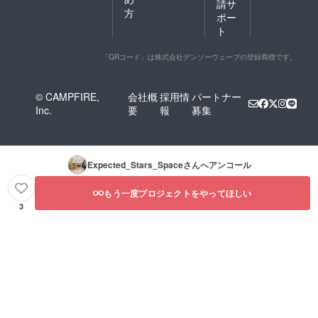
請サ
方
ポー
ト
「QRコード」は株式会社デンソーウェーブの登録商標です。
© CAMPFIRE,
会社概
採用情
パートナー
Inc.
要
報
募集
Expected_Stars_Space
さんへアンコール
もう一度プロジェクトをやってほしい
3