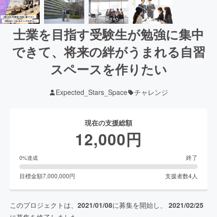
士業を目指す受験生が勉強に集中
できて、将来の絆がうまれる自習
スペースを作りたい
Expected_Stars_Space
チャレンジ
現在の支援総額
12,000
円
終了
0
%達成
目標金額
7,000,000
円
支援者数
4
人
このプロジェクトは、
2021/01/08
に募集を開始し、
2021/02/25