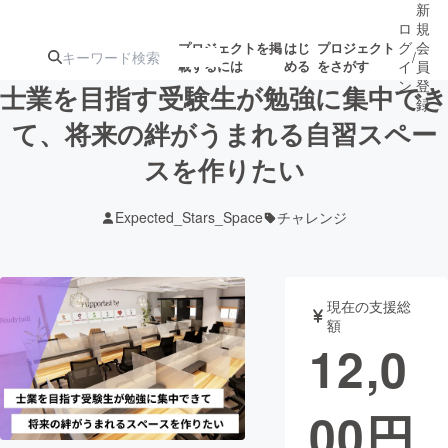
新
ロ
規
グ
会
プロジェクトを掲
はじ
プロジェクト
/
載するには
める
をさがす
イ
員
ン
登
士業を目指す受験生が勉強に集中でき
録
て、将来の絆がうまれる自習スペー
スを作りたい
人気のプロ
注目のリ
注目の新着プロ
募集終了が近いプ
もうすぐ公開
ジェクト
ターン
ジェクト
ロジェクト
されます
Expected_Stars_Space
チャレンジ
アート・写真
音楽
現在の支援総
テクノロジー・ガジェット
ゲーム・サ
額
12,0
映像・映画
書籍・雑誌
00
円
ビジネス・起業
チャレンジ