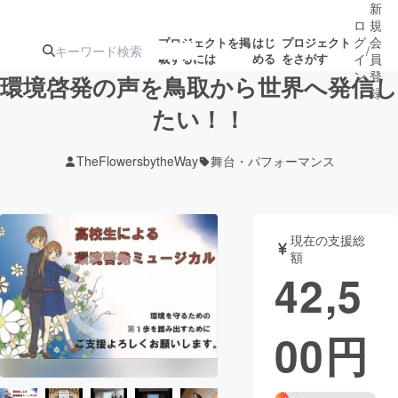
新
ロ
規
グ
会
プロジェクトを掲
はじ
プロジェクト
/
載するには
める
をさがす
イ
員
ン
登
環境啓発の声を鳥取から世界へ発信し
録
たい！！
人気のプロ
注目のリ
注目の新着プロ
募集終了が近いプ
もうすぐ公開
TheFlowersbytheWay
舞台・パフォーマンス
ジェクト
ターン
ジェクト
ロジェクト
されます
アート・写真
音楽
現在の支援総
額
42,5
テクノロジー・ガジェット
ゲーム・サ
00
円
映像・映画
書籍・雑誌
ビジネス・起業
チャレンジ