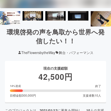
環境啓発の声を鳥取から世界へ発
信したい！！
TheFlowersbytheWay
舞台・パフォーマンス
現在の支援総額
42,500
円
終了
14
%達成
目標金額
300,000
円
支援者数
10
人
このプロジェクトは、
2021/01/12
に募集を開始し、
10
人の支援