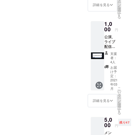
ー
ン
詳細を見る
を
選
択
す
る
1,0
00
円
公演、
ライブ
配信後
のエン
支援
ドロー
者：
ルに名
4人
前を記
お届
載しま
け予
す。
定：
2021
年03
こ
月
の
リ
タ
ー
ン
詳細を見る
を
選
択
す
る
5,0
残り47
00
円
メン