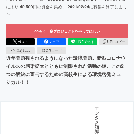
により
42,500
円の資金を集め、
2021/02/24
に募集を終了しまし
た
もう一度プロジェクトをやってほしい
ポスト
シェア
LINEで送る
URLコピー
埋め込み
QRコード
近年問題視されるようになった環境問題。新型コロナウ
イルスの感染拡大とともに制限された活動の場。この2
つの解決に寄与するための高校生による環境啓発ミュー
ジカル！！
エ
ン
タ
メ
領
域