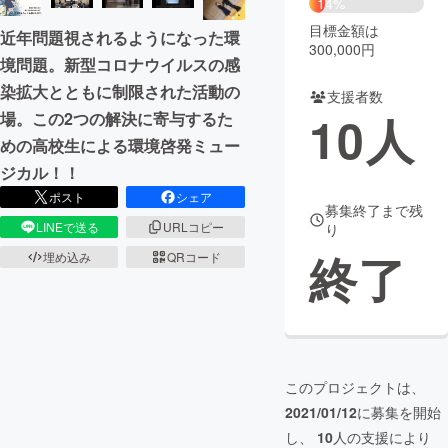
14%
目標金額は
近年問題視されるようになった環
まちづくり・地域活性化
300,000円
境問題。新型コロナウイルスの感
染拡大とともに制限された活動の
支援者数
CAMPFIRE for Social Good
CAMPFIRE Creation
10
人
場。この2つの解決に寄与するた
CAMPFIREふるさと納税
machi-ya
コミュニティ
めの高校生による環境啓発ミュー
ジカル！！
ポスト
シェア
募集終了まで残
LINEで送る
URLコピー
り
終了
埋め込み
QRコード
このプロジェクトは、
2021/01/12
に募集を開始
し、
10
人の支援により