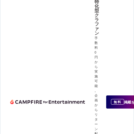
特
化
型
ク
ラ
フ
ァ
ン
手
数
料
0
円
か
ら
実
施
可
能
。
企
画
掲載
無料
か
ら
リ
タ
ー
ン
配