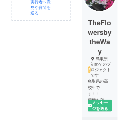
実行者へ意
見や質問を
送る
TheFlo
wersby
theWa
y
鳥取県
初めてのプ
ロジェクト
です
鳥取県の高
校生で
す！！
環境を守る
メッセー
ための活動
ジを送る
をしていま
す。
よろしくお