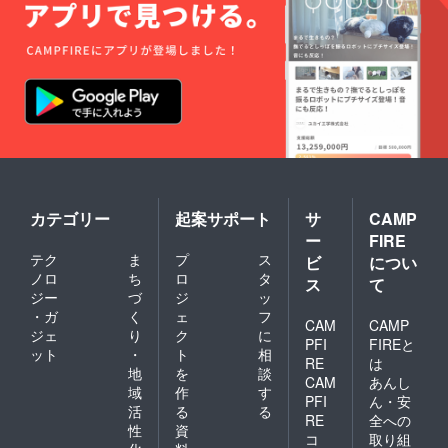
カテゴリー
起案サポート
サ
CAMP
ー
FIRE
テク
ま
プ
ス
ビ
につい
ノロ
ち
ロ
タ
ス
て
ジー
づ
ジ
ッ
・ガ
く
ェ
フ
CAM
CAMP
ジェ
り
ク
に
PFI
FIREと
ット
・
ト
相
RE
は
地
を
談
CAM
あんし
域
作
す
PFI
ん・安
活
る
る
RE
全への
性
資
コ
取り組