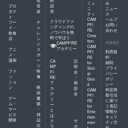
化
料
ミュ
み
プロ
音
請
ニ
ニュー
ダク
楽
求
ティ
ス
ト
CAM
ヘルプ
クラウドファ
フー
チ
PFI
お問い
ンディングの
ド・
ャ
RE
合わせ
ノウハウを無
飲食
レ
Crea
料で学ぼう
店
ン
tion
各種規定
CAMPFIRE
ジ
CAM
アカデミー
アニ
ス
利用規
PFI
メ・
ポ
約
RE
漫画
ー
CA
説
細則
for
ツ
MP
明
プライ
Soci
ファ
映
FI
会
バシー
al
ッ
像
RE
・
ポリ
Goo
ショ
・
ア
相
シー
d
ン
映
カ
談
特定商
CAM
画
デ
会
取引法
PFI
ゲー
書
ミ
に基づ
RE
ム・
籍
ー
く表記
for
サー
・
と
情報セ
Ente
ビス
雑
は
キュリ
rtain
開発
誌
ク
サ
ティ方
men
出
ラ
ポ
針
t