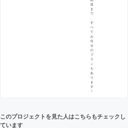
送
ま
で
、
す
べ
て
お
任
せ
の
プ
ラ
ン
も
あ
り
ま
す
！
このプロジェクトを見た人はこちらもチェックし
ています