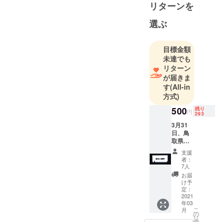
リターンを
願いいたし
選ぶ
目標金額
未達でも
リターン
が届きま
す
(All-in
方式)
500
残り
円
293
3月31
日、鳥
取県の
とりぎ
支援
ん文化
者：
会館小
7人
ホール
お届
にて開
け予
催する
定：
ミュー
2021
年03
ジカル
こ
月
の入場
の
リ
券。
タ