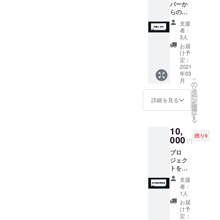
バーか
らの感
謝の手
支援
紙と練
者：
習風
3人
景・当
お届
日の様
け予
子がま
定：
とまっ
2021
年03
た
こ
月
DVD。
の
リ
タ
ー
ン
詳細を見る
を
選
択
す
る
10,
残り9
000
円
プロ
ジェク
トを通
しての
支援
研究成
者：
果をま
1人
とめた
お届
報告
け予
書。
定：