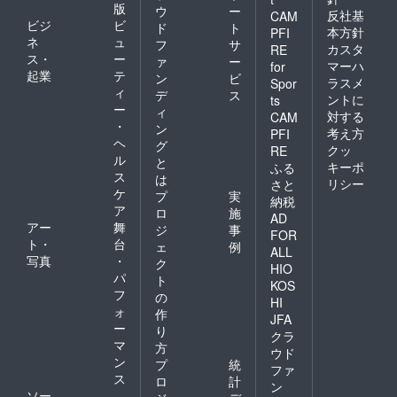
版
ウ
ー
反社基
CAM
ビジ
ビ
ド
ト
本方針
PFI
ネ
ュ
フ
サ
カスタ
RE
ス・
ー
ァ
ー
マーハ
for
起業
テ
ン
ビ
ラスメ
Spor
ィ
デ
ス
ントに
ts
ー
ィ
対する
CAM
・
ン
考え方
PFI
ヘ
グ
クッ
RE
ル
と
キーポ
ふる
ス
は
リシー
さと
ケ
プ
実
納税
ア
ロ
施
AD
アー
舞
ジ
事
FOR
ト・
台
ェ
例
ALL
写真
・
ク
HIO
パ
ト
KOS
フ
の
HI
ォ
作
JFA
ー
り
クラ
マ
方
ウド
ン
プ
統
ファ
ス
ロ
計
ン
ソー