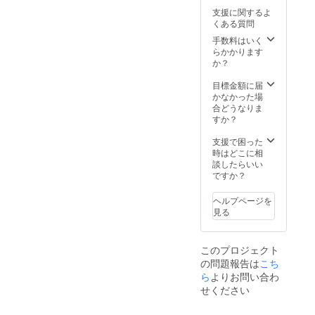
支援に関するよ
くある質問
手数料はいく
らかかります
か？
目標金額に届
かなかった場
合どうなりま
すか？
支援で困った
時はどこに相
談したらいい
ですか？
ヘルプページを
見る
このプロジェクト
の問題報告は
こち
ら
よりお問い合わ
せください