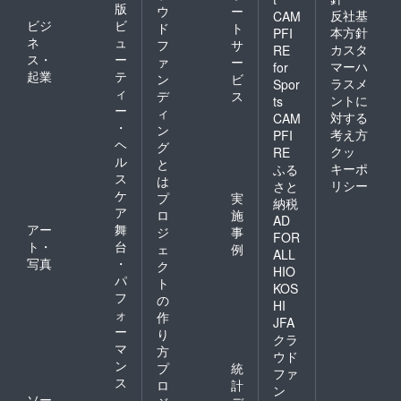
版
ウ
ー
反社基
CAM
ビジ
ビ
ド
ト
本方針
PFI
ネ
ュ
フ
サ
カスタ
RE
ス・
ー
ァ
ー
マーハ
for
起業
テ
ン
ビ
ラスメ
Spor
ィ
デ
ス
ントに
ts
ー
ィ
対する
CAM
・
ン
考え方
PFI
ヘ
グ
クッ
RE
ル
と
キーポ
ふる
ス
は
リシー
さと
ケ
プ
実
納税
ア
ロ
施
AD
アー
舞
ジ
事
FOR
ト・
台
ェ
例
ALL
写真
・
ク
HIO
パ
ト
KOS
フ
の
HI
ォ
作
JFA
ー
り
クラ
マ
方
ウド
ン
プ
統
ファ
ス
ロ
計
ン
ソー