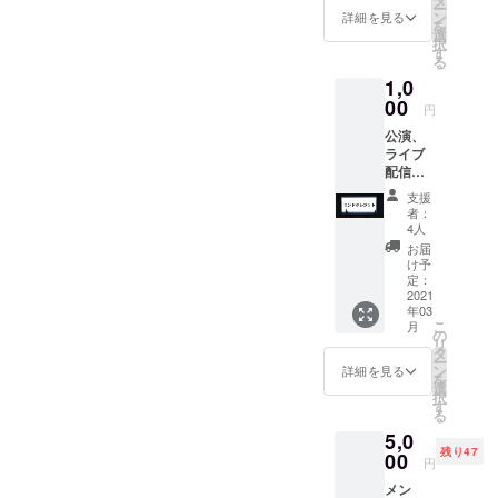
ー
ン
詳細を見る
を
選
択
す
る
1,0
00
円
公演、
ライブ
配信後
のエン
支援
ドロー
者：
ルに名
4人
前を記
お届
載しま
け予
す。
定：
2021
年03
こ
月
の
リ
タ
ー
ン
詳細を見る
を
選
択
す
る
5,0
残り47
00
円
メン