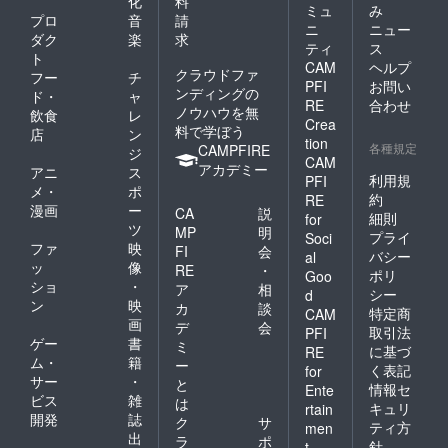
化
料
ミュ
み
プロ
音
請
ニ
ニュー
ダク
楽
求
ティ
ス
ト
CAM
ヘルプ
クラウドファ
フー
チ
PFI
お問い
ンディングの
ド・
ャ
RE
合わせ
ノウハウを無
飲食
レ
Crea
料で学ぼう
店
ン
tion
各種規定
CAMPFIRE
ジ
CAM
アカデミー
アニ
ス
利用規
PFI
メ・
ポ
約
RE
漫画
ー
CA
説
細則
for
ツ
MP
明
プライ
Soci
ファ
映
FI
会
バシー
al
ッ
像
RE
・
ポリ
Goo
ショ
・
ア
相
シー
d
ン
映
カ
談
特定商
CAM
画
デ
会
取引法
PFI
ゲー
書
ミ
に基づ
RE
ム・
籍
ー
く表記
for
サー
・
と
情報セ
Ente
ビス
雑
は
キュリ
rtain
開発
誌
ク
サ
ティ方
men
出
ラ
ポ
針
t