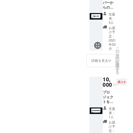
バーか
らの感
謝の手
支援
紙と練
者：
習風
3人
景・当
お届
日の様
け予
子がま
定：
とまっ
2021
年03
た
こ
月
DVD。
の
リ
タ
ー
ン
詳細を見る
を
選
択
す
る
10,
残り9
000
円
プロ
ジェク
トを通
しての
支援
研究成
者：
果をま
1人
とめた
お届
報告
け予
書。
定：