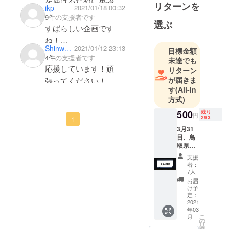
を届けるために英語で
リターンを
願いいたし
ikp
2021/01/18 00:32
公演することがとても
9件
の支援者です
選ぶ
素晴らしいと思いまし
すばらしい企画です
た！応援しています。
ね！
Shinwa0729
2021/01/12 23:13
頑張ってください。
目標金額
がんばってくださ
4件
の支援者です
未達でも
い！！
応援しています！頑
リターン
が届きま
す
(All-in
方式)
500
残り
円
293
1
3月31
日、鳥
取県の
とりぎ
支援
ん文化
者：
会館小
7人
ホール
お届
にて開
け予
催する
定：
ミュー
2021
年03
ジカル
こ
月
の入場
の
リ
券。
タ