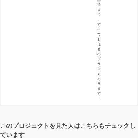
送
ま
で
、
す
べ
て
お
任
せ
の
プ
ラ
ン
も
あ
り
ま
す
！
このプロジェクトを見た人はこちらもチェックし
ています