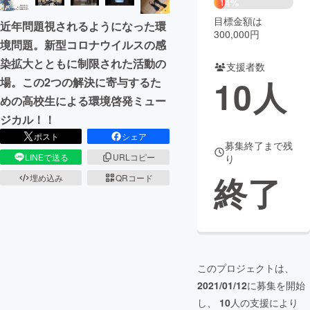
14%
目標金額は
近年問題視されるようになった環
まちづくり・地域活性化
300,000円
境問題。新型コロナウイルスの感
染拡大とともに制限された活動の
支援者数
CAMPFIRE for Social Good
CAMPFIRE Creation
10
人
場。この2つの解決に寄与するた
CAMPFIREふるさと納税
machi-ya
コミュニティ
めの高校生による環境啓発ミュー
ジカル！！
ポスト
シェア
募集終了まで残
LINEで送る
URLコピー
り
終了
埋め込み
QRコード
このプロジェクトは、
2021/01/12
に募集を開始
し、
10
人の支援により