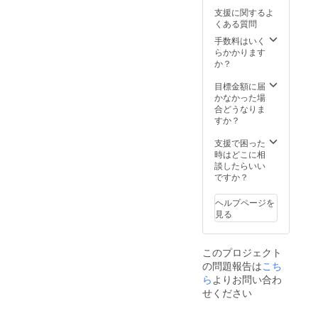
支援に関するよ
くある質問
手数料はいく
らかかります
か？
目標金額に届
かなかった場
合どうなりま
すか？
支援で困った
時はどこに相
談したらいい
ですか？
ヘルプページを
見る
このプロジェクト
の問題報告は
こち
ら
よりお問い合わ
せください