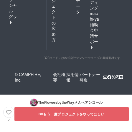
ジ
デ
ディ
シャ
ェ
ー
ング
ル
ク
タ
mac
グッ
ト
hi-ya
ド
の
補助
広
金申
め
請サ
方
ポー
ト
「QRコード」は株式会社デンソーウェーブの登録商標です。
© CAMPFIRE,
会社概
採用情
パートナー
Inc.
要
報
募集
TheFlowersbytheWay
さんへアンコール
もう一度プロジェクトをやってほしい
7