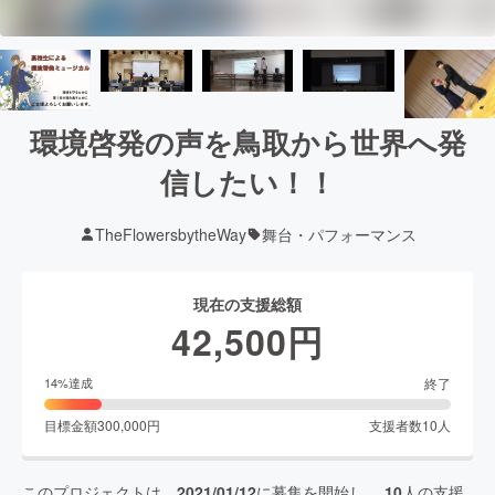
環境啓発の声を鳥取から世界へ発
信したい！！
TheFlowersbytheWay
舞台・パフォーマンス
現在の支援総額
42,500
円
終了
14
%達成
目標金額
300,000
円
支援者数
10
人
このプロジェクトは、
2021/01/12
に募集を開始し、
10
人の支援