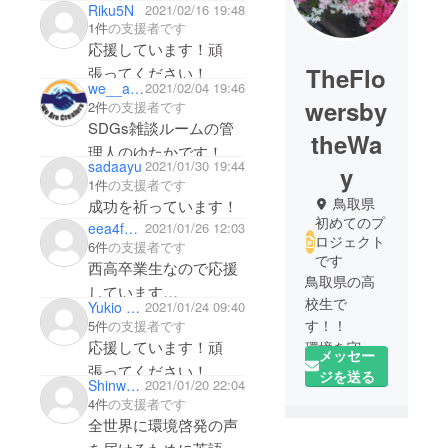
Riku5N
2021/02/16 19:48
1件
の支援者です
応援しています！頑
TheFlo
張ってください！
we__are__creators
2021/02/04 19:46
wersby
2件
の支援者です
SDGs雑談ルームの管
theWa
理人のゆたかです！応
sadaayu
2021/01/30 19:44
y
援しています！頑張っ
1件
の支援者です
てください！
鳥取県
成功を祈っています！
初めてのプ
eea4f24d0e54
2021/01/26 12:03
ロジェクト
6件
の支援者です
です
西高卒業生なので応援
鳥取県の高
しています
校生で
Yukio Nakano
2021/01/24 09:40
プロジェクト頑張って
す！！
5件
の支援者です
ください
応援しています！頑
環境を守る
メッセー
ための活動
張ってください！
ジを送る
Shinwa0729
2021/01/20 22:04
をしていま
4件
の支援者です
す。
全世界に環境啓発の声
よろしくお