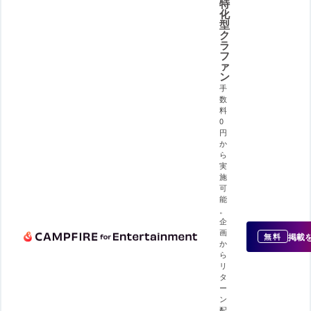
特
化
型
ク
ラ
フ
ァ
ン
手
数
料
0
円
か
ら
実
施
可
能
。
企
画
掲載
無料
か
ら
リ
タ
ー
ン
配