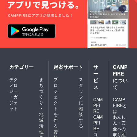
カテゴリー
起案サポート
サ
CAMP
ー
FIRE
テク
ま
プ
ス
ビ
につい
ノロ
ち
ロ
タ
ス
て
ジー
づ
ジ
ッ
・ガ
く
ェ
フ
CAM
CAMP
ジェ
り
ク
に
PFI
FIREと
ット
・
ト
相
RE
は
地
を
談
CAM
あんし
域
作
す
PFI
ん・安
活
る
る
RE
全への
性
資
コ
取り組