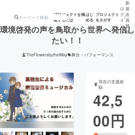
新
ロ
規
グ
会
プロジェクトを掲
はじ
プロジェクト
/
載するには
める
をさがす
イ
員
ン
登
環境啓発の声を鳥取から世界へ発信し
録
たい！！
人気のプロ
注目のリ
注目の新着プロ
募集終了が近いプ
もうすぐ公開
TheFlowersbytheWay
舞台・パフォーマンス
ジェクト
ターン
ジェクト
ロジェクト
されます
アート・写真
音楽
現在の支援総
額
42,5
テクノロジー・ガジェット
ゲーム・サ
00
円
映像・映画
書籍・雑誌
ビジネス・起業
チャレンジ