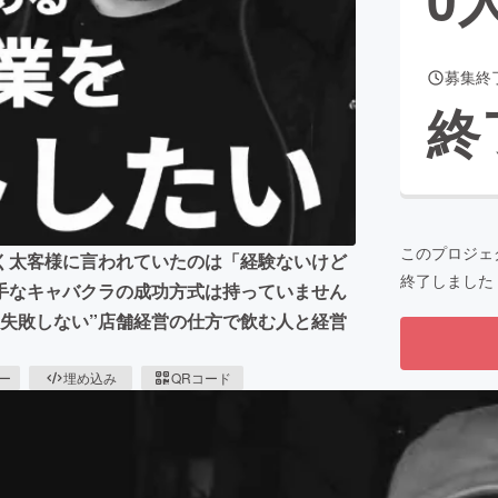
募集終
CAMPFIRE for Social Good
CAMPFIRE Creation
終
CAMPFIREふるさと納税
machi-ya
コミュニティ
このプロジェ
く太客様に言われていたのは「経験ないけど
終了しました
手なキャバクラの成功方式は持っていません
・失敗しない”店舗経営の仕方で飲む人と経営
ピー
埋め込み
QRコード