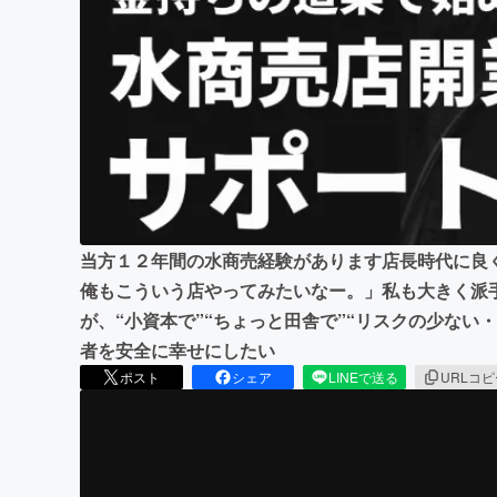
まちづくり・地域活性化
当方１２年間の水商売経験があります店長時代に良
俺もこういう店やってみたいなー。」私も大きく派
が、“小資本で”“ちょっと田舎で”“リスクの少ない
者を安全に幸せにしたい
ポスト
シェア
LINEで送る
URLコ