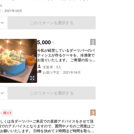
ージ料金５００円・その他ご注文の料金は頂戴いたします。 ※
人
備考欄にご希望のお名前をご記入ください。
：2021年04月
このリターンを選択する
る
5,000
円
今私が経営しているダーツバーのパ
ティシエが作るケーキを、冷凍便で
お送りいたします。 ご希望の沿った
形のケーキを価格相応でお作りしま
支援者：0人
すので、備考欄にご記入ください。
お届け予定：2021年04月
ご希望の内容に沿えない場合はこち
らで種類を定めてお送りさせていた
だく事もありますので、予めご了承
ください。 お礼のメッセージを添え
このリターンを選択する
る
てメールを差し上げ、私のYouTube
で名前をお呼びし御礼申し上げま
す。
円
残り
5
しくは当ダーツバーご来店での直接アドバイスをさせて頂
頭でのアドバイスとなりますので、質問やメモのご用意はご
お願いいたします。 日時を決めて２時間ほど時間を取らせ