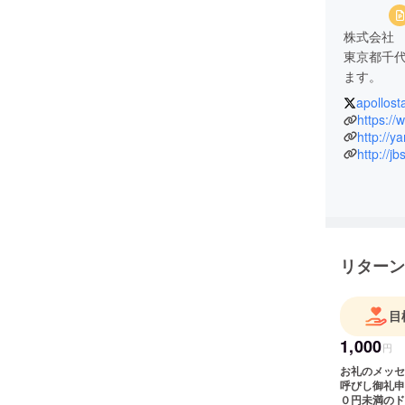
株式会社
東京都千代
ます。
apollost
１２年間
いたJB’
http://
http://j
リターン
目
1,000
円
お礼のメッセ
呼びし御礼申
０円未満のド