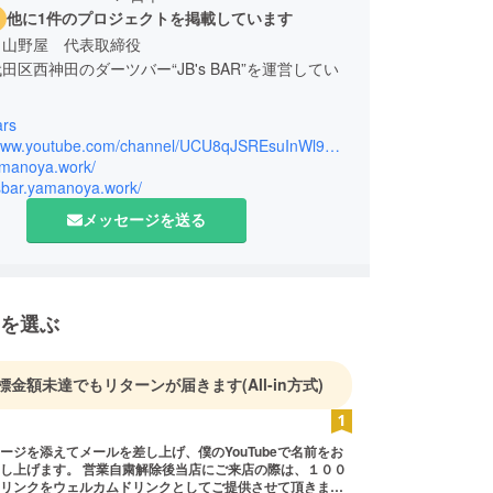
他に1件のプロジェクトを掲載しています
 山野屋 代表取締役
田区西神田のダーツバー“JB's BAR”を運営してい
ars
の水商売経験の後、学生のころからお世話になって
https://www.youtube.com/channel/UCU8qJSREsuInWl9K_-xox5Q
s BARの事業を継承し現在に至る。
yamanoya.work/
bsbar.yamanoya.work/
メッセージを送る
を選ぶ
標金額未達でもリターンが届きます
(All-in方式)
ージを添えてメールを差し上げ、僕のYouTubeで名前をお
し上げます。 営業自粛解除後当店にご来店の際は、１００
リンクをウェルカムドリンクとしてご提供させて頂きま