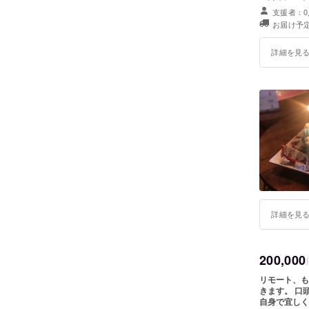
す。 ※チャ
支援者：0
支援時、必ず
お届け予定
詳細を見
詳細を見
200,000
リモート、も
きます。 口
自身で宜しく