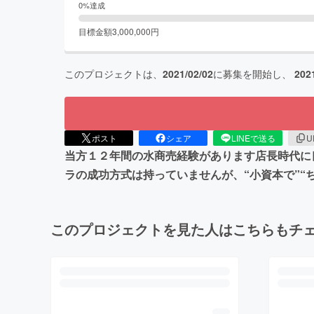
0
%達成
目標金額
3,000,000
円
このプロジェクトは、
2021/02/02
に募集を開始し、
202
ポスト
シェア
LINEで送る
U
当方１２年間の水商売経験があります店長時代に
ラの成功方式は持っていませんが、“小資本で”“
このプロジェクトを見た人はこちらもチ