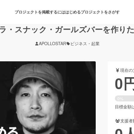
プロジェクトを掲載するには
はじめる
プロジェクトをさがす
ラ・スナック・ガールズバーを作り
APOLLOSTAR
ビジネス・起業
注目のリターン
注目の新着プロジェクト
募集終了が近いプロジェクト
も
現在の
音楽
舞台・パフォーマンス
0
ゲーム・サービス開発
フード・飲食店
0%
書籍・雑誌出版
アニメ・漫画
目標金額は3
支援者
チャレンジ
ビューティー・ヘルスケ
0