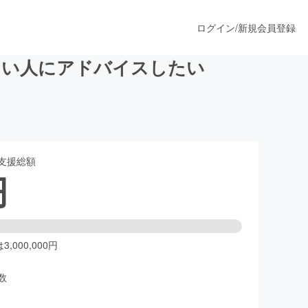
ログイン
/
新規会員登録
たい人にアドバイスしたい
うすぐ公開されます
支援総額
プロダクト
円
ファッション
スポーツ
,000,000円
数
ア
ソーシャルグッド
人