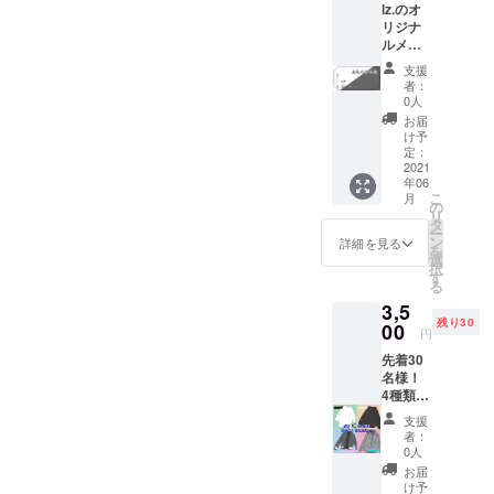
lz.のオ
リジナ
ルメッ
セージ
支援
カード
者：
に手書
0人
きのお
お届
礼メッ
け予
セージ
定：
を書い
2021
年06
てお送
こ
月
りいた
の
リ
しま
タ
ー
す。
ン
詳細を見る
を
選
択
す
る
3,5
残り30
00
円
先着30
名様！
4種類の
中か
支援
ら、お
者：
好きな
0人
服をお
お届
選びく
け予