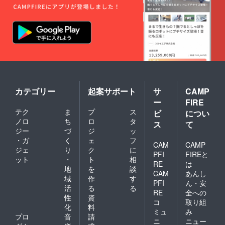
カテゴリー
起案サポート
サ
CAMP
ー
FIRE
テク
ま
プ
ス
ビ
につい
ノロ
ち
ロ
タ
ス
て
ジー
づ
ジ
ッ
・ガ
く
ェ
フ
CAM
CAMP
ジェ
り
ク
に
PFI
FIREと
ット
・
ト
相
RE
は
地
を
談
CAM
あんし
域
作
す
PFI
ん・安
活
る
る
RE
全への
性
資
コ
取り組
化
料
ミュ
み
プロ
音
請
ニ
ニュー