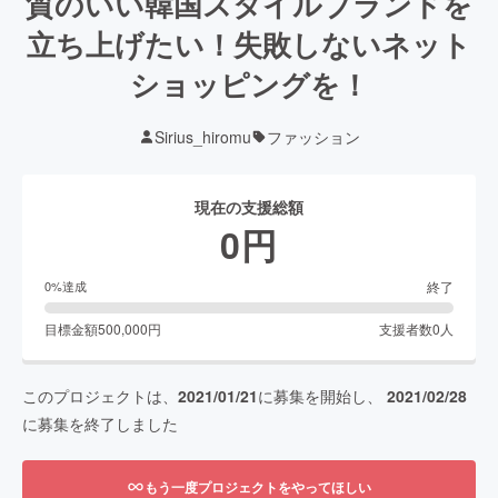
質のいい韓国スタイルブランドを
立ち上げたい！失敗しないネット
ショッピングを！
Sirius_hiromu
ファッション
現在の支援総額
0
円
終了
0
%達成
目標金額
500,000
円
支援者数
0
人
このプロジェクトは、
2021/01/21
に募集を開始し、
2021/02/28
に募集を終了しました
もう一度プロジェクトをやってほしい