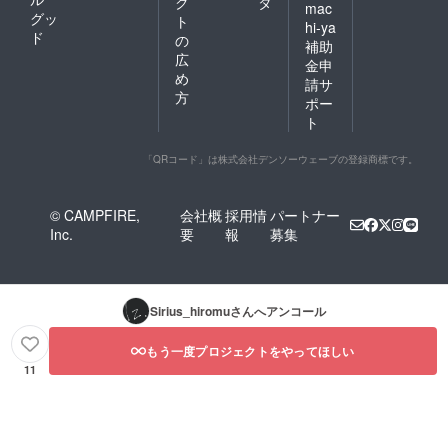
ク
タ
mac
グッ
ト
hi-ya
ド
の
補助
広
金申
め
請サ
方
ポー
ト
「QRコード」は株式会社デンソーウェーブの登録商標です。
© CAMPFIRE,
会社概
採用情
パートナー
Inc.
要
報
募集
Sirius_hiromu
さんへアンコール
もう一度プロジェクトをやってほしい
11