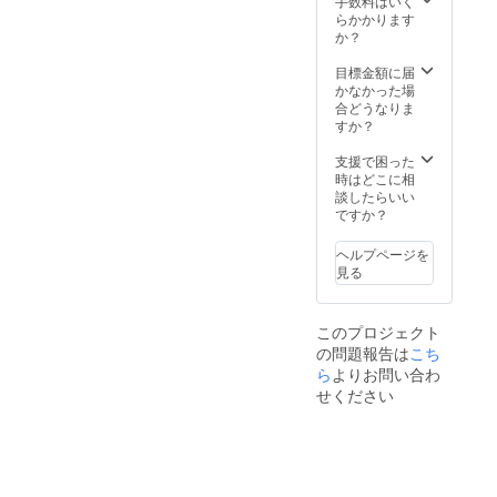
手数料はいく
らかかります
か？
目標金額に届
かなかった場
合どうなりま
すか？
支援で困った
時はどこに相
談したらいい
ですか？
ヘルプページを
見る
このプロジェクト
の問題報告は
こち
ら
よりお問い合わ
せください