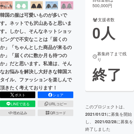
500,000円
まちづくり・地域活性化
韓国の服は可愛いものが多いで
支援者数
す。ネットでも沢山あると思いま
0
人
CAMPFIRE for Social Good
CAMPFIRE Creation
す。しかし、そんなネットショッ
CAMPFIREふるさと納税
machi-ya
コミュニティ
ピングで不安なことは「届くの
か」「ちゃんとした商品が来るの
募集終了まで残
か」「届くのに数か月も待つの
り
か」だと思います。私達は、そん
終了
なお悩みを解決し大好きな韓国ス
タイル、ファッションを楽しんで
頂きたく考えております！
ポスト
シェア
LINEで送る
URLコピー
このプロジェクトは、
埋め込み
QRコード
2021/01/21
に募集を開始
し、
2021/02/28
に募集を
終了しました