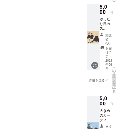
ル！ 素
5,0
材は、
しっか
00
円
り厚め
ゆった
で長く
り目の
お使い
ス
いただ
ウェッ
ける質
支援
ト。 裾
になり
者：
にレ
ます。
0人
ザー素
※サイズ
お届
材のタ
はフ
け予
グが付
リーサ
定：
いてま
2021
イズで
年06
す！ T
す。
こ
月
シャツ
の
リ
と同じ
タ
ー
く着回
ン
詳細を見る
を
しがし
選
択
やすい
す
る
物に
5,0
なって
いま
00
円
す。 ※
大きめ
サイズ
のカー
はフ
ディガ
リーサ
ン。 ど
イズで
支援