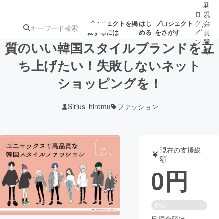
新
ロ
規
グ
会
プロジェクトを掲
はじ
プロジェクト
/
載するには
める
をさがす
イ
員
ン
登
質のいい韓国スタイルブランドを立
録
ち上げたい！失敗しないネット
ショッピングを！
人気のプロ
注目のリ
注目の新着プロ
募集終了が近いプ
もうすぐ公開
ジェクト
ターン
ジェクト
ロジェクト
されます
Sirius_hiromu
ファッション
アート・写真
音楽
現在の支援総
テクノロジー・ガジェット
ゲーム・サ
額
0
円
映像・映画
書籍・雑誌
0%
ビジネス・起業
チャレンジ
目標金額は