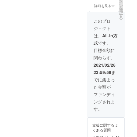
タ
ー
もクー
ン
詳細を見る
を
ルにも
選
択
着れま
す
る
す！ 袖
このプロ
にレ
ジェクト
ザー素
材のタ
は、
All-In方
グ付き
式
です。
で遊び
心ある
目標金額に
デザイ
関わらず、
ン！ ※
サイズ
2021/02/28
はフ
23:59:59
ま
リーサ
イズで
でに集まっ
す。
た金額が
ファンディ
ングされま
す。
支援に関するよ
くある質問