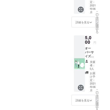
ださ
定：
い！30
2021
年06
名様限
こ
月
定で
の
リ
す！ ど
タ
ー
れも質
ン
詳細を見る
を
が可愛
選
択
くてオ
す
る
ススメ
5,0
です！
※サイズ
00
円
はいず
オー
れもフ
バーサ
リーサ
イズのT
イズに
シャ
なりま
支援
ツ。 夏
す。
者：
は一枚
0人
で勿
お届
論、い
け予
ろんな
定：
上着や
2021
年06
パンツ
こ
月
に合わ
の
リ
せやす
タ
ー
いシン
ン
詳細を見る
を
プルス
選
択
タイ
す
る