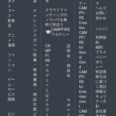
ダク
楽
求
ティ
ス
ト
CAM
ヘルプ
クラウドファ
フー
チ
PFI
お問い
ンディングの
ド・
ャ
RE
合わせ
ノウハウを無
飲食
レ
Crea
料で学ぼう
店
ン
tion
各種規定
CAMPFIRE
ジ
CAM
アカデミー
アニ
ス
利用規
PFI
メ・
ポ
約
RE
漫画
ー
CA
説
細則
for
ツ
MP
明
プライ
Soci
ファ
映
FI
会
バシー
al
ッ
像
RE
・
ポリ
Goo
ショ
・
ア
相
シー
d
ン
映
カ
談
特定商
CAM
画
デ
会
取引法
PFI
ゲー
書
ミ
に基づ
RE
ム・
籍
ー
く表記
for
サー
・
と
情報セ
Ente
ビス
雑
は
キュリ
rtain
開発
誌
ク
サ
ティ方
men
出
ラ
ポ
針
t
版
ウ
ー
反社基
CAM
ビジ
ビ
ド
ト
本方針