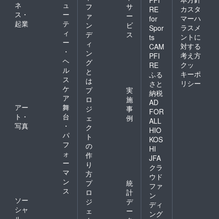
PFI
ネ
ュ
フ
サ
カスタ
RE
ス・
ー
ァ
ー
マーハ
for
起業
テ
ン
ビ
ラスメ
Spor
ィ
デ
ス
ントに
ts
ー
ィ
対する
CAM
・
ン
考え方
PFI
ヘ
グ
クッ
RE
ル
と
キーポ
ふる
ス
は
リシー
さと
ケ
プ
実
納税
ア
ロ
施
AD
アー
舞
ジ
事
FOR
ト・
台
ェ
例
ALL
写真
・
ク
HIO
パ
ト
KOS
フ
の
HI
ォ
作
JFA
ー
り
クラ
マ
方
ウド
ン
プ
統
ファ
ス
ロ
計
ン
ソー
ジ
デ
ディ
シャ
ェ
ー
ング
ル