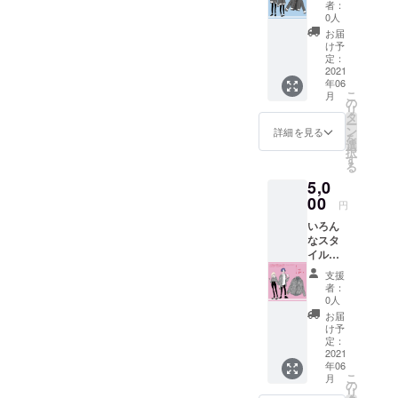
の季節
す。
者：
も対応
0人
できる
お届
素材に
け予
なって
定：
いま
2021
年06
す！ 袖
こ
月
にレ
の
リ
ザー素
タ
ー
材のタ
ン
詳細を見る
を
グがつ
選
択
いてま
す
る
す！ ※
5,0
サイズ
はフ
00
円
リーサ
いろん
イズで
なスタ
す。
イルで
着れる
支援
オー
者：
バー
0人
シャ
お届
ツ。 お
け予
しゃれ
定：
な
2021
年06
チェッ
こ
月
ク柄で
の
リ
可愛く