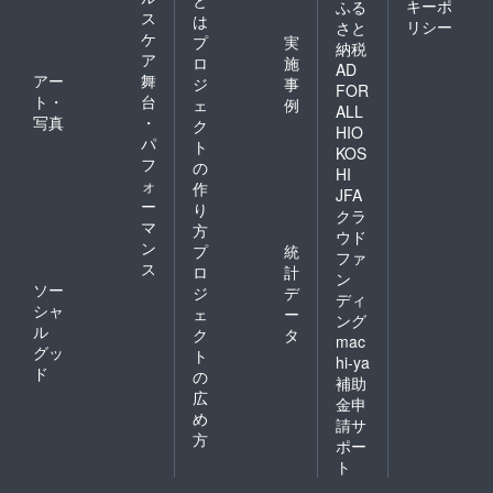
キーポ
ふる
ス
は
リシー
さと
ケ
プ
実
納税
ア
ロ
施
AD
アー
舞
ジ
事
FOR
ト・
台
ェ
例
ALL
写真
・
ク
HIO
パ
ト
KOS
フ
の
HI
ォ
作
JFA
ー
り
クラ
マ
方
ウド
ン
プ
統
ファ
ス
ロ
計
ン
ソー
ジ
デ
ディ
シャ
ェ
ー
ング
ル
ク
タ
mac
グッ
ト
hi-ya
ド
の
補助
広
金申
め
請サ
方
ポー
ト