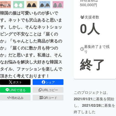
500,000円
まちづくり・地域活性化
韓国の服は可愛いものが多いで
支援者数
す。ネットでも沢山あると思いま
0
人
CAMPFIRE for Social Good
CAMPFIRE Creation
す。しかし、そんなネットショッ
CAMPFIREふるさと納税
machi-ya
コミュニティ
ピングで不安なことは「届くの
か」「ちゃんとした商品が来るの
募集終了まで残
か」「届くのに数か月も待つの
り
か」だと思います。私達は、そん
終了
なお悩みを解決し大好きな韓国ス
タイル、ファッションを楽しんで
頂きたく考えております！
ポスト
シェア
LINEで送る
URLコピー
このプロジェクトは、
埋め込み
QRコード
2021/01/21
に募集を開始
し、
2021/02/28
に募集を
終了しました