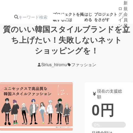
新
ロ
規
グ
会
プロジェクトを掲
はじ
プロジェクト
/
載するには
める
をさがす
イ
員
ン
登
質のいい韓国スタイルブランドを立
録
ち上げたい！失敗しないネット
ショッピングを！
人気のプロ
注目のリ
注目の新着プロ
募集終了が近いプ
もうすぐ公開
ジェクト
ターン
ジェクト
ロジェクト
されます
Sirius_hiromu
ファッション
アート・写真
音楽
現在の支援総
テクノロジー・ガジェット
ゲーム・サ
額
0
円
映像・映画
書籍・雑誌
0%
ビジネス・起業
チャレンジ
目標金額は