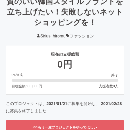
質のいい韓国スタイルブランドを
立ち上げたい！失敗しないネット
ショッピングを！
Sirius_hiromu
ファッション
現在の支援総額
0
円
終了
0
%達成
目標金額
500,000
円
支援者数
0
人
このプロジェクトは、
2021/01/21
に募集を開始し、
2021/02/28
に募集を終了しました
もう一度プロジェクトをやってほしい