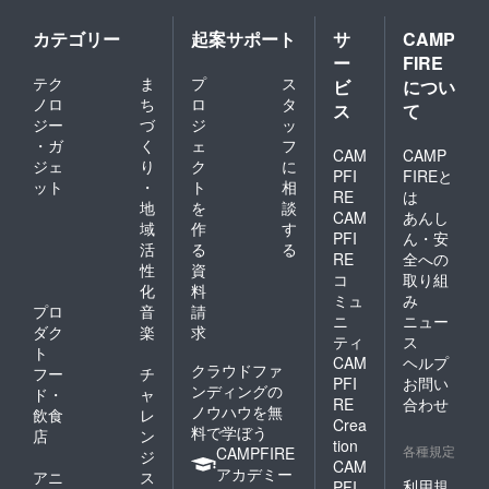
カテゴリー
起案サポート
サ
CAMP
ー
FIRE
テク
ま
プ
ス
ビ
につい
ノロ
ち
ロ
タ
ス
て
ジー
づ
ジ
ッ
・ガ
く
ェ
フ
CAM
CAMP
ジェ
り
ク
に
PFI
FIREと
ット
・
ト
相
RE
は
地
を
談
CAM
あんし
域
作
す
PFI
ん・安
活
る
る
RE
全への
性
資
コ
取り組
化
料
ミュ
み
プロ
音
請
ニ
ニュー
ダク
楽
求
ティ
ス
ト
CAM
ヘルプ
クラウドファ
フー
チ
PFI
お問い
ンディングの
ド・
ャ
RE
合わせ
ノウハウを無
飲食
レ
Crea
料で学ぼう
店
ン
tion
各種規定
CAMPFIRE
ジ
CAM
アカデミー
アニ
ス
利用規
PFI