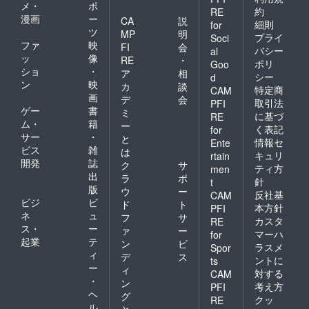
メ・
ポ
約
RE
漫画
ー
CA
説
細則
for
ツ
MP
明
プライ
Soci
ファ
映
FI
会
バシー
al
ッ
像
RE
・
ポリ
Goo
ショ
・
ア
相
シー
d
ン
映
カ
談
特定商
CAM
画
デ
会
取引法
PFI
ゲー
書
ミ
に基づ
RE
ム・
籍
ー
く表記
for
サー
・
と
情報セ
Ente
ビス
雑
は
キュリ
rtain
開発
誌
ク
サ
ティ方
men
出
ラ
ポ
針
t
版
ウ
ー
反社基
CAM
ビジ
ビ
ド
ト
本方針
PFI
ネ
ュ
フ
サ
カスタ
RE
ス・
ー
ァ
ー
マーハ
for
起業
テ
ン
ビ
ラスメ
Spor
ィ
デ
ス
ントに
ts
ー
ィ
対する
CAM
・
ン
考え方
PFI
ヘ
グ
クッ
RE
ル
と