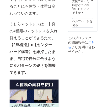
支援で困った
時はどこに相
るごとにも体型・体重は変
談したらいい
ですか？
わっていきます。
ヘルプページを
くじらマットレスは、中身
見る
の4種類のマットレスを入れ
替えることができるため、
このプロジェクト
の問題報告は
こち
【2層構造】x【センター
ら
よりお問い合わ
ハード構造】を維持したま
せください
ま、自宅で自分に合うよう
に６パターンの硬さを調整
できます。