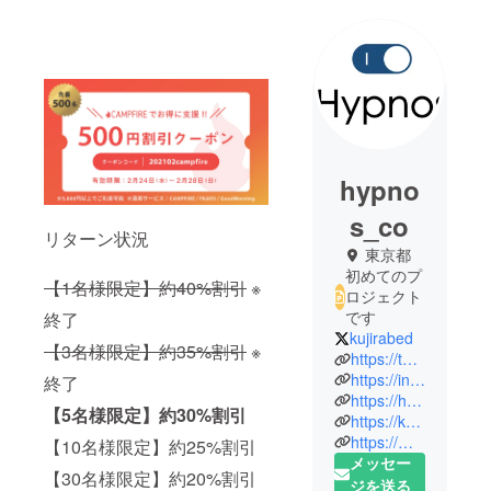
hypno
s_co
リターン状況
東京都
初めてのプ
【1名様限定】約40%割引
※
ロジェクト
です
終了
kujirabed
【3名様限定】約35%割引
※
https://twitter.com/kujirabed
https://instagram.com/kujirabed/
終了
https://hypnos.co.jp/
【5名様限定】約30%割引
https://kujirabed.com/
https://min-katsu.com/
【10名様限定】約25%割引
メッセー
【30名様限定】約20%割引
ジを送る