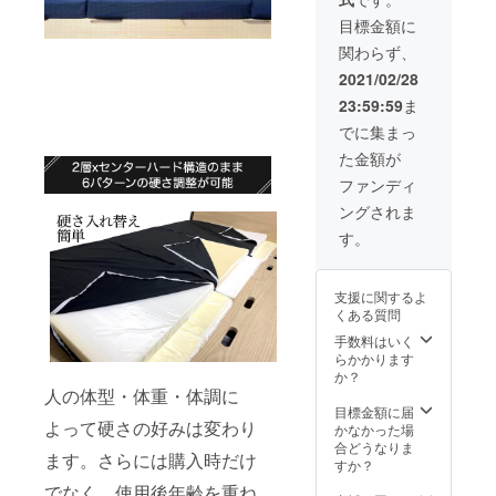
目標金額に
関わらず、
2021/02/28
23:59:59
ま
でに集まっ
た金額が
ファンディ
ングされま
す。
支援に関するよ
くある質問
手数料はいく
らかかります
か？
人の体型・体重・体調に
目標金額に届
よって硬さの好みは変わり
かなかった場
合どうなりま
ます。さらには購入時だけ
すか？
でなく、使用後年齢を重ね