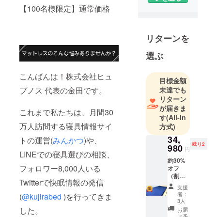
【100名様限定】通常価格
リターンを
選ぶ
こんばんは！株式会社ヒュ
目標金額
未達でも
プノス 代表の金田です。
リターン
が届きま
これまで私たちは、月間30
す
(All-in
万人訪問する寝具情報サイ
方式)
34,
トの運営(
みんかつ
)や、
残り2
980
円
LINEでの寝具選びの相談、
約30%
フォロワー8,000人いる
オフ
（割引
Twitterで快眠情報の発信
前価格
支援
49,800
者：
(
@kujirabed
)を行ってきま
円）
3人
した。
お届
け予