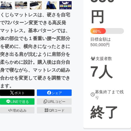
円
まちづくり・地域活性化
くじらマットレスは、硬さを自宅
で72パターン変更できる高反発
CAMPFIRE for Social Good
CAMPFIRE Creation
マットレス。基本パターンでは、
46%
CAMPFIREふるさと納税
machi-ya
コミュニティ
体の部位でも１番重い腰〜尻部分
目標金額は
500,000円
を硬めに、横向きになったときに
突き出る肩が沈むように肩部分を
支援者数
柔らかめに設計。購入後は自分自
7
人
身で寝ながら、マットレスの組み
合わせを変更して硬さを調整でき
ます。
募集終了まで残
ポスト
シェア
り
LINEで送る
URLコピー
終了
埋め込み
QRコード