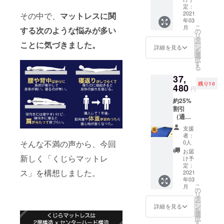
定：
2021
その中で、
マットレスに関
年03
こ
月
する次のような悩みが多い
の
リ
タ
ー
ことに気づきました。
ン
詳細を見る
を
選
択
す
る
37,
残り10
480
円
約25%
割引
（通常
価格
支援
49,800
者：
円）
0人
そんな不満の声から、今回
お届
新しく「くじらマットレ
け予
定：
ス」を構想しました。
2021
年03
こ
月
の
リ
タ
ー
ン
詳細を見る
を
選
択
す