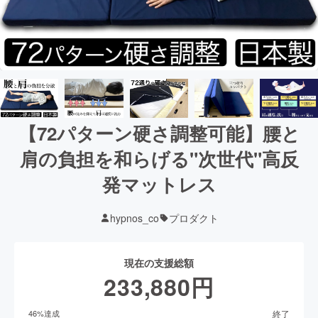
【72パターン硬さ調整可能】腰と
肩の負担を和らげる"次世代"高反
発マットレス
hypnos_co
プロダクト
現在の支援総額
233,880
円
終了
46
%達成