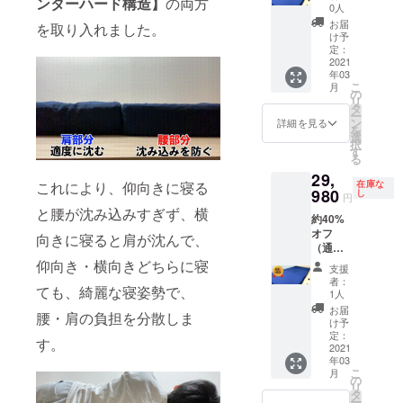
ンターハード構造】
の両方
0人
お届
を取り入れました。
け予
定：
2021
年03
こ
月
の
リ
タ
ー
ン
詳細を見る
を
選
択
す
る
29,
在庫な
これにより、仰向きに寝る
980
し
円
と腰が沈み込みすぎず、横
約40%
オフ
向きに寝ると肩が沈んで、
（通常
価格
仰向き・横向きどちらに寝
支援
49,800
者：
ても、綺麗な寝姿勢で、
円）
1人
お届
腰・肩の負担を分散しま
け予
定：
す。
2021
年03
こ
月
の
リ
タ
ー