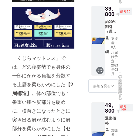
る
39,
残り50
800
円
約20%
割引
（通常
価格
支援
49,800
者：
円）
0人
お届
け予
「くじらマットレス」で
定：
2021
は、どの寝姿勢でも身体の
年03
こ
月
一部にかかる負担を分散す
の
リ
タ
ー
る上層を柔らかめにした
【2
ン
詳細を見る
を
選
層構造】
、
体の部位でも１
択
す
る
番重い腰〜尻部分を硬め
49,
残り
800
100
に、横向きになったときに
円
通常価
突き出る肩が沈むように肩
格
部分を柔らかめにした
【セ
支援
者：