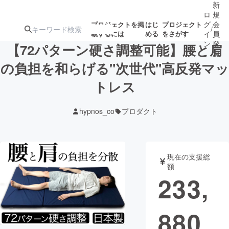
新
ロ
規
グ
会
プロジェクトを掲
はじ
プロジェクト
/
載するには
める
をさがす
イ
員
ン
登
【72パターン硬さ調整可能】腰と肩
録
の負担を和らげる"次世代"高反発マッ
トレス
人気のプロ
注目のリ
注目の新着プロ
募集終了が近いプ
もうすぐ公開
ジェクト
ターン
ジェクト
ロジェクト
されます
hypnos_co
プロダクト
アート・写真
音楽
現在の支援総
テクノロジー・ガジェット
ゲーム・サ
額
233,
映像・映画
書籍・雑誌
880
ビジネス・起業
チャレンジ