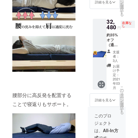
ン
詳細を見る
を
選
択
す
る
32,
在庫な
480
し
円
約35%
オフ
（通常
価格
支援
49,800
者：
円）
3人
お届
け予
定：
2021
年03
こ
月
の
リ
腰部分に高反発を配置する
タ
ー
ン
詳細を見る
を
ことで寝返りもサポート。
選
択
す
る
このプロ
ジェクト
は、
All-In方
式
です。