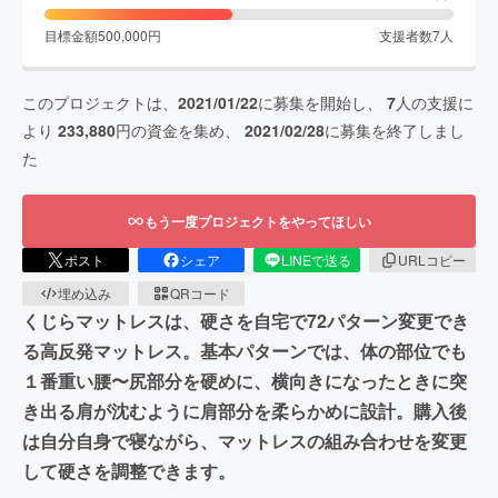
目標金額
500,000
円
支援者数
7
人
このプロジェクトは、
2021/01/22
に募集を開始し、
7
人の支援に
より
233,880
円の資金を集め、
2021/02/28
に募集を終了しまし
た
もう一度プロジェクトをやってほしい
ポスト
シェア
LINEで送る
URLコピー
埋め込み
QRコード
くじらマットレスは、硬さを自宅で72パターン変更でき
る高反発マットレス。基本パターンでは、体の部位でも
１番重い腰〜尻部分を硬めに、横向きになったときに突
き出る肩が沈むように肩部分を柔らかめに設計。購入後
は自分自身で寝ながら、マットレスの組み合わせを変更
して硬さを調整できます。