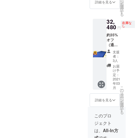
ン
詳細を見る
を
選
択
す
る
32,
在庫な
480
し
円
約35%
オフ
（通常
価格
支援
49,800
者：
円）
3人
お届
け予
定：
2021
年03
こ
月
の
リ
タ
ー
ン
詳細を見る
を
選
択
す
る
このプロ
ジェクト
は、
All-In方
式
です。