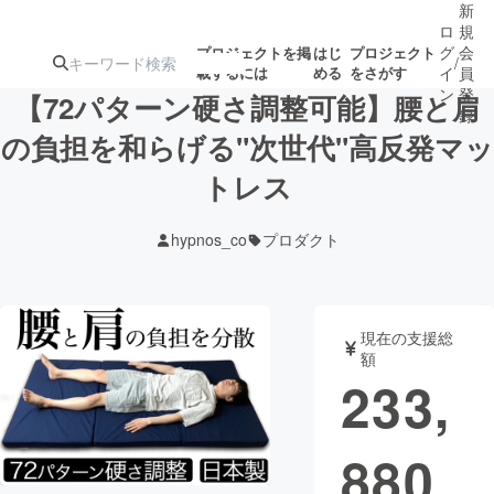
新
ロ
規
グ
会
プロジェクトを掲
はじ
プロジェクト
/
載するには
める
をさがす
イ
員
ン
登
【72パターン硬さ調整可能】腰と肩
録
の負担を和らげる"次世代"高反発マッ
トレス
人気のプロ
注目のリ
注目の新着プロ
募集終了が近いプ
もうすぐ公開
ジェクト
ターン
ジェクト
ロジェクト
されます
hypnos_co
プロダクト
アート・写真
音楽
現在の支援総
テクノロジー・ガジェット
ゲーム・サ
額
233,
映像・映画
書籍・雑誌
880
ビジネス・起業
チャレンジ