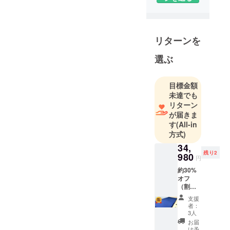
88
リターンを
選ぶ
目標金額
未達でも
リターン
が届きま
す
(All-in
方式)
34,
残り2
980
円
約30%
オフ
（割引
前価格
支援
49,800
者：
円）
3人
お届
け予