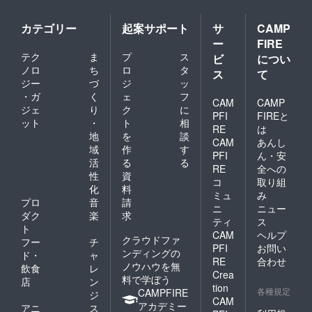
カテゴリー
起案サポート
サ
CAMP
ー
FIRE
テク
ま
プ
ス
ビ
につい
ノロ
ち
ロ
タ
ス
て
ジー
づ
ジ
ッ
・ガ
く
ェ
フ
CAM
CAMP
ジェ
り
ク
に
PFI
FIREと
ット
・
ト
相
RE
は
地
を
談
CAM
あんし
域
作
す
PFI
ん・安
活
る
る
RE
全への
性
資
コ
取り組
化
料
ミュ
み
プロ
音
請
ニ
ニュー
ダク
楽
求
ティ
ス
ト
CAM
ヘルプ
クラウドファ
フー
チ
PFI
お問い
ンディングの
ド・
ャ
RE
合わせ
ノウハウを無
飲食
レ
Crea
料で学ぼう
店
ン
tion
各種規定
CAMPFIRE
ジ
CAM
アカデミー
アニ
ス