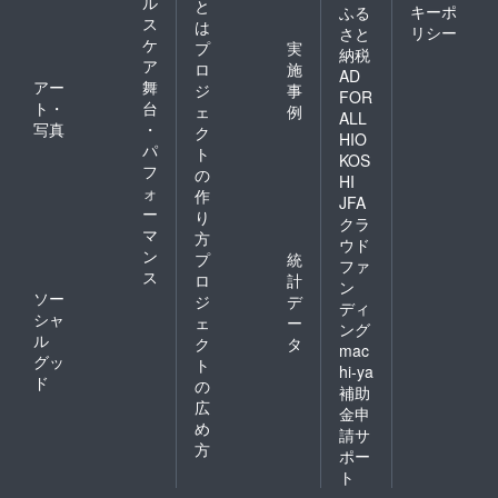
ル
と
キーポ
ふる
ス
は
リシー
さと
ケ
プ
実
納税
ア
ロ
施
AD
アー
舞
ジ
事
FOR
ト・
台
ェ
例
ALL
写真
・
ク
HIO
パ
ト
KOS
フ
の
HI
ォ
作
JFA
ー
り
クラ
マ
方
ウド
ン
プ
統
ファ
ス
ロ
計
ン
ソー
ジ
デ
ディ
シャ
ェ
ー
ング
ル
ク
タ
mac
グッ
ト
hi-ya
ド
の
補助
広
金申
め
請サ
方
ポー
ト