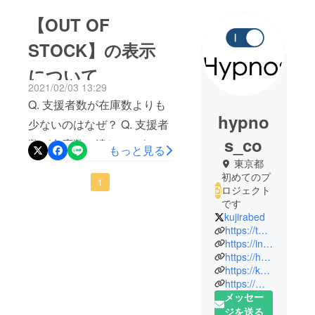
【OUT OF
STOCK】の表示
について
2021/02/03 13:29
Q. 支援者数が在庫数よりも
hypno
少ないのはなぜ？ Q. 支援者
s_co
数が在庫数に達していない
もっと見る
のに「OUT OF STOCK」と
東京都
初めてのプ
表示されるのはなぜ？ 入金
1
ロジェクト
待ちのユーザーがいる場
です
kujirabed
合、残り在庫数と支援者様
https://twitter.com/kujirabed
の人数との合計が元の在庫
https://instagram.com/kujirabed/
https://hypnos.co.jp/
数と一致しない事がござい
https://kujirabed.com/
ます。 https://help.camp-
https://min-katsu.com/
メッセー
fire.jp/hc/ja/articles/2344855
ジを送る