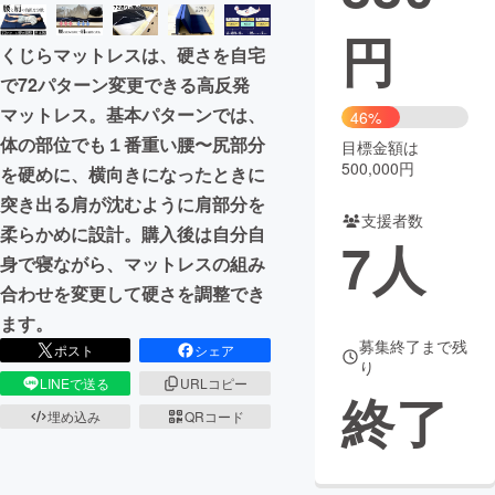
円
まちづくり・地域活性化
くじらマットレスは、硬さを自宅
で72パターン変更できる高反発
CAMPFIRE for Social Good
CAMPFIRE Creation
マットレス。基本パターンでは、
46%
CAMPFIREふるさと納税
machi-ya
コミュニティ
体の部位でも１番重い腰〜尻部分
目標金額は
500,000円
を硬めに、横向きになったときに
突き出る肩が沈むように肩部分を
支援者数
柔らかめに設計。購入後は自分自
7
人
身で寝ながら、マットレスの組み
合わせを変更して硬さを調整でき
ます。
募集終了まで残
ポスト
シェア
り
LINEで送る
URLコピー
終了
埋め込み
QRコード