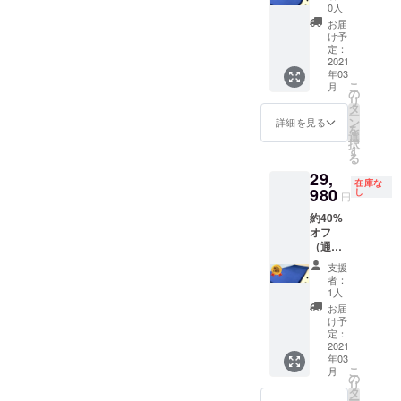
0人
お届
け予
定：
2021
年03
こ
月
の
リ
タ
ー
ン
詳細を見る
を
選
択
す
る
29,
在庫な
980
し
円
約40%
オフ
（通常
価格
支援
49,800
者：
円）
1人
お届
け予
定：
2021
年03
こ
月
の
リ
タ
ー