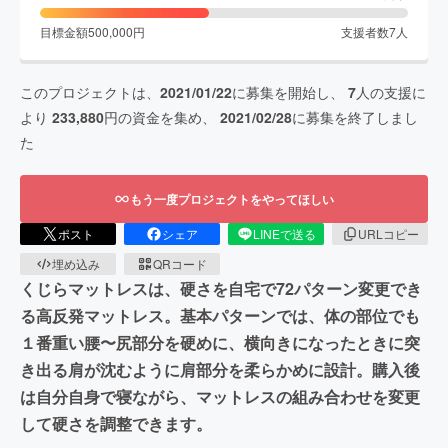
目標金額
500,000
円
支援者数
7
人
このプロジェクトは、
2021/01/22
に募集を開始し、
7
人の支援に
より
233,880
円の資金を集め、
2021/02/28
に募集を終了しまし
た
もう一度プロジェクトをやってほしい
ポスト
シェア
LINEで送る
URLコピー
埋め込み
QRコード
くじらマットレスは、硬さを自宅で72パターン変更でき
る高反発マットレス。基本パターンでは、体の部位でも
１番重い腰〜尻部分を硬めに、横向きになったときに突
き出る肩が沈むように肩部分を柔らかめに設計。購入後
は自分自身で寝ながら、マットレスの組み合わせを変更
して硬さを調整できます。