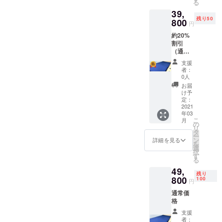
る
39,
残り50
800
円
約20%
割引
（通常
価格
支援
49,800
者：
円）
0人
お届
け予
定：
2021
年03
こ
月
の
リ
タ
ー
ン
詳細を見る
を
選
択
す
る
49,
残り
800
100
円
通常価
格
支援
者：