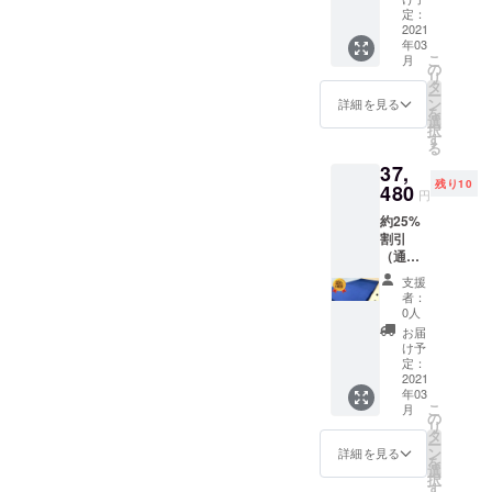
定：
2021
年03
こ
月
の
リ
タ
ー
ン
詳細を見る
を
選
択
す
る
37,
残り10
480
円
約25%
割引
（通常
価格
支援
49,800
者：
円）
0人
お届
け予
定：
2021
年03
こ
月
の
リ
タ
ー
ン
詳細を見る
を
選
択
す