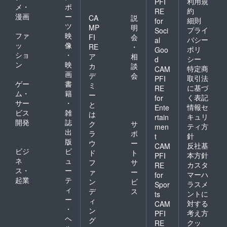
利用規
PFI
メ・
ポ
約
RE
漫画
ー
CA
説
細則
for
ツ
MP
明
プライ
Soci
ファ
映
FI
会
バシー
al
ッ
像
RE
・
ポリ
Goo
ショ
・
ア
相
シー
d
ン
映
カ
談
特定商
CAM
画
デ
会
取引法
PFI
ゲー
書
ミ
に基づ
RE
ム・
籍
ー
く表記
for
サー
・
と
情報セ
Ente
ビス
雑
は
キュリ
rtain
開発
誌
ク
サ
ティ方
men
出
ラ
ポ
針
t
版
ウ
ー
反社基
CAM
ビジ
ビ
ド
ト
本方針
PFI
ネ
ュ
フ
サ
カスタ
RE
ス・
ー
ァ
ー
マーハ
for
起業
テ
ン
ビ
ラスメ
Spor
ィ
デ
ス
ントに
ts
ー
ィ
対する
CAM
・
ン
考え方
PFI
ヘ
グ
クッ
RE