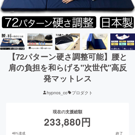
【72パターン硬さ調整可能】腰と
肩の負担を和らげる"次世代"高反
発マットレス
hypnos_co
プロダクト
現在の支援総額
233,880
円
終了
46
%達成