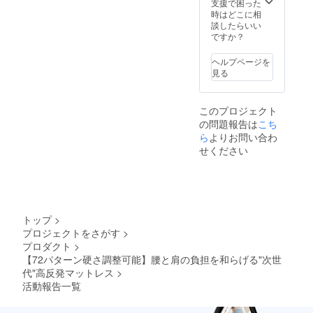
支援で困った
時はどこに相
談したらいい
ですか？
ヘルプページを
見る
このプロジェクト
の問題報告は
こち
ら
よりお問い合わ
せください
トップ
>
プロジェクトをさがす
>
プロダクト
>
【72パターン硬さ調整可能】腰と肩の負担を和らげる"次世
代"高反発マットレス
>
活動報告一覧