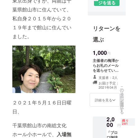
東京出身ですが、両親は千
をメインに
ジを送る
ディレク
葉県館山市に住んでいて、
ターをして
私自身２０１５年から２０
います。
１９年まで館山に住んでい
リターンを
仕事では事
ました。
選ぶ
件・事故・
災害など
1,000
円
数々の現場
主催者の梅澤か
を取材して
らお礼のメール
きました。
を送らせていた
だきます。
人に会って
支援者：2人
話を聞くこ
お届け予定：
こ
2021年04月
と、
の
リ
タ
やったこと
ー
ン
詳細を見る
２０２１年５月１６日日曜
を
がないこと
選
択
す
をすること
日、
る
が好きで
2,0
残り
す。
00
281
千葉県館山市の南総文化
円
「ブロ
ホール小ホールで、
入場無
東京出身で
ワ珈琲