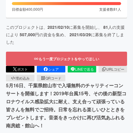
目標金額
400,000
円
支援者数
81
人
このプロジェクトは、
2021/02/10
に募集を開始し、
81
人の支援
により
507,000
円の資金を集め、
2021/03/29
に募集を終了しま
した
もう一度プロジェクトをやってほしい
ポスト
シェア
LINEで送る
URLコピー
埋め込み
QRコード
5月16日、千葉県館山市で入場無料のチャリティーコン
サートを開催します！2019年台風15号、その後の新型コ
ロナウイルス感染拡大に耐え、支え合って頑張っている
皆さんを無料でご招待。日常を忘れる楽しいひとときを
プレゼントします。音楽をきっかけに再び活気あふれる
南房総・館山へ！