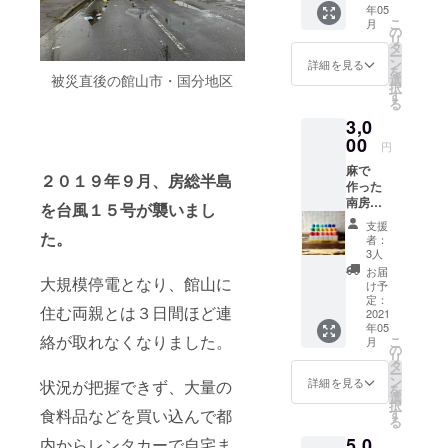
いなぁと考
年05
お手紙
「チャ
こ
月
を送り
リ
の
えていま
リ
ます。
ティー
タ
す。
ー
靴下の
コン
ン
詳細を見る
を
色は３
サート
選
被災直後の館山市・国分地区
択
色、サ
ブレン
す
る
イズSま
ド」と
3,0
たはLで
いうこ
す。 ※
00
とで、
円
必ず備
オー
麻で
考欄に
ナーが
２０１９年９月、房総半島
作った
色とサ
このた
南房総
イズを
めだけ
を台風１５号が襲いまし
フラ
記入し
にオリ
支援
ワーハ
てくだ
た。
ジナル
者：
ンカ
さい。
ブレン
3人
チーフ
AWAカ
ドを
お届
大規模停電となり、館山に
１枚と
フェ
作って
け予
主催
（館山
定：
くださ
住む両親とは３日間ほど連
者・梅
2021
市大神
るそう
年05
澤から
宮
です。
絡が取れなくなりました。
こ
月
のお礼
566−5
の
カップ
リ
のお手
）オリ
タ
の上に
ー
紙を送
ジナル
ン
ドリッ
詳細を見る
状況が把握できず、大量の
を
ります
ブラン
選
プバッ
択
ハンカ
ド
す
食料品などを買い込んで都
グをか
る
チは色
「SKIN
けて、
5,0
鮮やか
内からレンタカーで自宅ま
FRIEND
その上