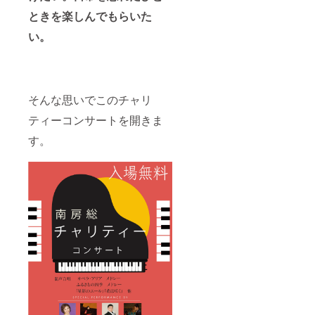
近所や
ご友人
ときを楽しんでもらいた
などに
配れば
い。
喜ばれ
ること
間違い
なしで
す。 注
そんな思いでこのチャリ
意）か
つお節
ティーコンサートを開きま
は内箱
に直接
す。
入って
おり、
真空
パック
包装と
なって
いませ
ん