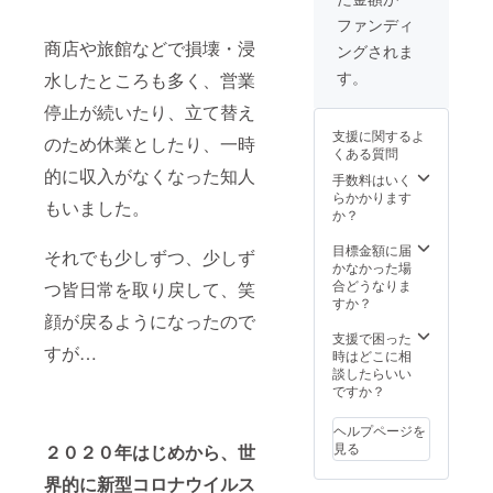
山式」
くださ
使わな
の技を
いま
いプリ
ファンディ
江戸時
せ。
ン！？
商店や旅館などで損壊・浸
ングされま
代から
冷たい
守り、
まま
す。
水したところも多く、営業
すべて
メープ
手作業
停止が続いたり、立て替え
ルシ
で行い
ロップ
支援に関するよ
のため休業としたり、一時
ます。
をかけ
くある質問
豊かな
るとま
的に収入がなくなった知人
味と薫
手数料はいく
るでな
りの一
らかかります
めらか
もいました。
番だし
か？
プリン
は味噌
のよう
汁、お
目標金額に届
な味わ
それでも少しずつ、少しず
吸い
かなかった場
いのお
物、茶
合どうなりま
つ皆日常を取り戻して、笑
豆腐に
わん蒸
すか？
なりま
し、年
顔が戻るようになったので
す。 普
越しそ
支援で困った
段お豆
すが…
ば、う
時はどこに相
腐を食
どん、
談したらいい
べない
ラーメ
ですか？
と言う
ン、お
小さな
雑煮な
お子さ
ヘルプページを
どのつ
んも、
見る
２０２０年はじめから、世
ゆに最
この瓶
適で
詰め豆
界的に新型コロナウイルス