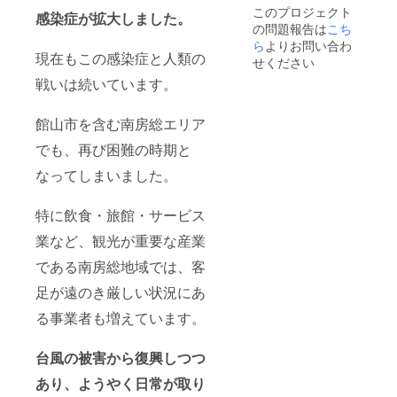
す。 旨
腐なら
このプロジェクト
味の濃
感染症が拡大しました。
とパク
の問題報告は
こち
い二番
パク食
だしは
ら
よりお問い合わ
べ
現在もこの感染症と人類の
炊き込
ちゃっ
せください
みごは
てママ
戦いは続いています。
んや煮
もびっ
物に。
くりす
極上の
るそう
館山市を含む南房総エリア
手仕事
です！
品の旨
注意）
でも、再び困難の時期と
さを余
瓶詰め
すこと
なってしまいました。
２つの
なく味
セット
わって
となり
特に飲食・旅館・サービス
くださ
ます。
い。 マ
業など、観光が重要な産業
テバシ
イによ
である南房総地域では、客
る焙乾
と天日
足が遠のき厳しい状況にあ
干しを
数カ月
る事業者も増えています。
繰り返
し、１
年熟成
台風の被害から復興しつつ
させた
あり、ようやく日常が取り
ものが