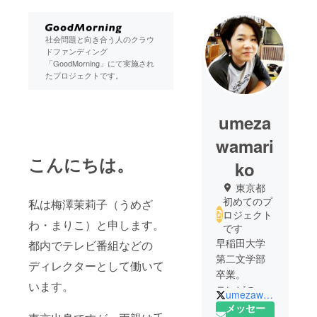
社会問題と向き合う人のクラウ
ドファンディング
「GoodMorning」にて実施され
たプロジェクトです。
umeza
wamari
こんにちは。
ko
東京都
初めてのプ
私は梅澤茉莉子（うめざ
ロジェクト
わ・まりこ）と申します。
です
早稲田大学
都内でテレビ番組などの
第二文学部
ディレクターとして働いて
卒業。
います。
テレビの報
umezawamari
道番組など
メッセー