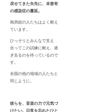
「房州
戻せてきた矢先に、未曾有
節」で
す。江
の感染症の蔓延。
戸時代
から続
く伝統
南房総の人たちはよく耐え
技法は
すべて
ています。
手作
業。継
ひっそりとみんなで支え
承者は
国内で
合ってこの試練に耐え、過
も数軒
と言わ
ぎ去るのを待っているので
れ、量
産もで
す。
きない
ために
年々希
全国の他の地域の人たちと
少性が
同じように。
増して
いま
す。 小
分け用
紙袋が
つきま
彼らを、音楽の力で元気づ
すの
で、ご
けたい。日常を忘れたひと