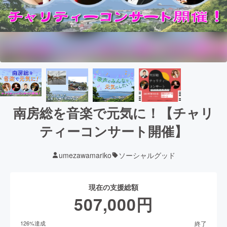
南房総を音楽で元気に！【チャリ
ティーコンサート開催】
umezawamariko
ソーシャルグッド
現在の支援総額
507,000
円
終了
126
%達成