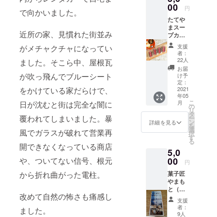
な全１
00
からお
円
で向かいました。
８色の
basic
湯を注
たてや
中か
socks
ぐだけ♪
まスー
ら、ど
」。
オフィ
近所の家、見慣れた街並み
プカ
んな色
【参考
スやご
レー冷
が届く
URL】
自宅な
支援
がメチャクチャになってい
凍パッ
かは着
https://
どで、
者：
ク レ
いてか
www.pl
22人
ほっと
ました。そこら中、屋根瓦
ギュ
らのお
ush-
一息、
お届
ラー１
楽し
が吹っ飛んでブルーシート
awacaf
け予
館山発
パック
み！ ラ
定：
e.com/p
のコー
＋肉大
2021
をかけている家だらけで、
ンチョ
roduct-
ヒーに
年05
盛り１
ンマッ
page/xx
癒され
こ
月
日が沈むと街は完全な闇に
パック
トなど
の
xxxxx-
ません
リ
セット
にも活
タ
2 綿よ
か？ 注
覆われてしまいました。暴
ー
（甘口
用いた
ン
りも吸
詳細を見る
意）写
を
か辛
だけま
選
湿・発
真はイ
風でガラスが破れて営業再
択
口）と
す。
す
散性に
メージ
る
主催
https://
優れた
開できなくなっている商店
です。
5,0
者・梅
www.pl
ヘンプ
お届け
澤から
00
や、ついてない信号、根元
ush-
麻を５
は本企
円
のお礼
awacaf
０％以
画のオ
菓子匠
から折れ曲がった電柱。
のお手
e.com/p
上使用
リジナ
やまも
紙を送
roduct-
し素材
ルブレ
と（館
ります
page/he
の機能
ンド
改めて自然の怖さも痛感し
山市北
※必ず備
mp-
性を最
（１
支援
条１８
考欄に
handke
大限に
者：
個）と
ました。
２１−１
甘口か
rchief
9人
生かし
なりま