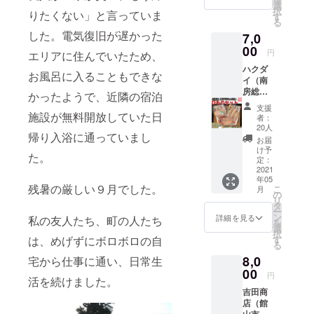
者・梅
ら焼
選
ush-
業で栄
択
りたくない」と言っていま
澤から
き」を
す
awacaf
えてい
る
お礼の
含む和
e.com/a
たそう
した。電気復旧が遅かった
7,0
お手紙
菓子詰
wacafe
で、そ
を送り
00
め合わ
簡単に
円
の拠点
エリアに住んでいたため、
ます。
せセッ
調理で
となっ
ハクダ
「白浜
ト。 凪
きて、
お風呂に入ることもできな
たのが
イ（南
生絞り
どら焼
とって
安房神
房総市
豆腐」
き（つ
かったようで、近隣の宿泊
も美味
社だそ
千倉町
は、有
ぶ２・
しいん
支援
うで
白子
機大豆
施設が無料開放していた日
栗入り
です
者：
す。今
1539）
とにが
つぶ
20人
よ！ぜ
ではそ
帰り入浴に通っていまし
の干物
りだけ
２）＋
ひこの
お届
の歴史
セット
で作っ
城山最
け予
機会に
は途絶
た。
１つと
た本物
定：
中２＋
ご賞味
えてし
主催
2021
の豆腐
ピーナ
くださ
まいま
年05
者・梅
です。
ツパイ
い。 注
残暑の厳しい９月でした。
した
こ
月
澤から
昔なが
の
饅頭２
意）画
が、サ
リ
のお礼
らの作
タ
が入っ
像では
スティ
ー
のお手
り方
ン
た豪華
詳細を見る
４点
私の友人たち、町の人たち
ナブル
を
紙を送
で、そ
選
詰め合
写って
な未来
択
りま
の名の
す
は、めげずにボロボロの自
わせで
います
に麻は
る
す。 金
通り生
す。 梅
が、発
可能性
8,0
目鯛１
宅から仕事に通い、日常生
の大豆
澤家行
送する
を秘め
枚・あ
00
を絞り
きつけ
のは２
円
た素材
活を続けました。
じ３
ます。
の「や
点で
なのか
吉田商
枚・さ
手間ひ
まも
す。
もしれ
店（館
ばの文
まかか
と」さ
ませ