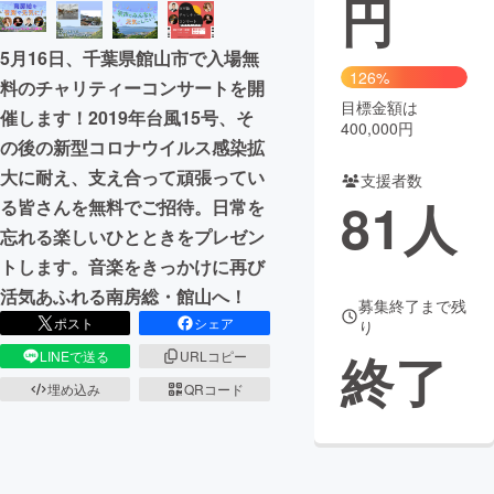
円
まちづくり・地域活性化
5月16日、千葉県館山市で入場無
126%
料のチャリティーコンサートを開
目標金額は
CAMPFIRE for Social Good
CAMPFIRE Creation
催します！2019年台風15号、そ
400,000円
CAMPFIREふるさと納税
machi-ya
コミュニティ
の後の新型コロナウイルス感染拡
大に耐え、支え合って頑張ってい
支援者数
81
人
る皆さんを無料でご招待。日常を
忘れる楽しいひとときをプレゼン
トします。音楽をきっかけに再び
活気あふれる南房総・館山へ！
募集終了まで残
ポスト
シェア
り
終了
LINEで送る
URLコピー
埋め込み
QRコード