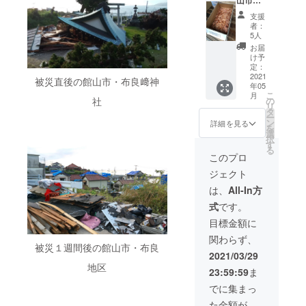
山市宮
化干し
り現在
ん。何
ん。 か
城２８
３枚の
ではこ
を食べ
支援
つオ
０）の
豪華
の製法
ても美
者：
シャ
房州か
セッ
でつく
5人
味しい
レ。体
つお節
ト！ 鮮
られる
んで
お届
にいい
５００g
度抜群
豆腐は
け予
す。 注
し自然
と 主催
のた
定：
ごくわ
意）画
にもい
者・梅
2021
め、熟
ずかで
像は凪
被災直後の館山市・布良﨑神
い靴下
年05
澤から
練工の
す。 国
どら焼
こ
で毎日
月
お礼の
手によ
の
社
産在来
き、
リ
快適に
お手紙
り一枚
タ
種の有
ピーナ
ー
過ごし
を送り
一枚丁
ン
機大豆
詳細を見る
ツパイ
を
ましょ
ます。
寧に作
選
を使用
饅頭、
択
う。 注
箱を開
られて
す
し、大
城山最
る
意）写
けると
いま
豆本来
このプロ
中のイ
真は３
とって
す！ 房
の味を
メージ
点写っ
ジェクト
もいい
総半島
最大限
です。
ていま
香り
といえ
に生か
は、
All-In方
発送す
すが、
が！！
ば魚！
した、
るのは
発送す
式
です。
新鮮な
干物！
極上の
詰め合
るのは
カツオ
お土産
汲み上
目標金額に
わせ
１点で
を高温
品とし
げ豆腐
セット
す。
関わらず、
の薪で
ても大
です。
１箱で
被災１週間後の館山市・布良
燻し、
人気で
無添
2021/03/29
す。
旨味を
す。ぜ
加！お
地区
23:59:59
ま
凝縮さ
ひご家
砂糖も
せる
庭で味
乳製品
でに集まっ
「手火
わって
も卵も
た金額が