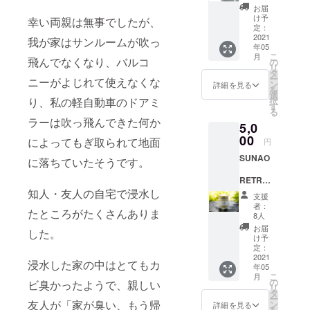
５）の
辛口の
AWAカ
たソッ
お届
す。
南総和
いずれ
フェ
け予
クス。
幸い両親は無事でしたが、
菓子詰
かを記
定：
（館山
肌周り
め合わ
2021
入して
市大神
我が家はサンルームが吹っ
の水分
年05
せセッ
くださ
宮
を調整
こ
月
ト１つ
飛んでなくなり、バルコ
い。
の
566−5
するこ
リ
と 主催
AWAカ
タ
）オリ
とで暑
ー
ニーがよじれて使えなくな
者・梅
フェ
ン
ジナル
詳細を見る
い日は
を
澤から
（館山
選
商品で
快適
択
り、私の軽自動車のドアミ
のお礼
市大神
す
す。
に、寒
る
のお手
宮566-
い日は
ラーは吹っ飛んできた何か
5,0
紙を送
5）オリ
暖かさ
りま
00
ジナル
によってもぎ取られて地面
を保ち
円
す。 館
地元
ます。
SUNAO
山民な
じゃ有
に落ちていたそうです。
AWAカ
ら知ら
名な
フェ
RETRE
ない人
スープ
は、安
AT 奥
知人・友人の自宅で浸水し
はいな
カレー
房の一
支援
白浜
い
をご自
者：
宮「安
たところがたくさんありま
（南房
（笑？
宅で楽
8人
房神
総市白
）和菓
しんで
お届
社」の
した。
浜町白
子屋さ
いただ
け予
目の前
浜9088-
ん「や
定：
けま
に位置
1）の白
2021
まも
す。
しま
浸水した家の中はとてもカ
年05
浜生絞
と」さ
【参考
す。 か
こ
月
り豆腐
んの 売
の
URL】
ビ臭かったようで、親しい
つて房
リ
２つと
れ筋
タ
https://
総半島
ー
主催
「凪ど
友人が「家が臭い、もう帰
ン
www.pl
詳細を見る
は麻産
を