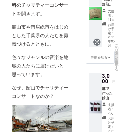
料のチャリティーコンサー
焙煎
すが、一時
所」
支援
期館山暮ら
ト
を開きます。
（館山
者：
しも。
市宮城
19人
78-3）
サーフィン
お届
館山市や南房総市をはじめ
の美味
け予
が好きに
しい
定：
とした千葉県の人たちを勇
コー
2021
なったので
年05
ヒード
気づけるとともに、
定年後も館
こ
月
リップ
の
リ
山周辺に暮
バッグ
タ
ー
１つ
色々なジャンルの音楽を地
ン
らしたいと
詳細を見る
を
https://
選
思っていま
択
域の人たちに届けたいと
www.bl
す
る
す。
owerco
思っています。
3,0
ffee.co
しばらく東
m/index
00
円
京で仕事を
.html 主
なぜ、館山でチャリティー
麻で
催者・
頑張ります
作った
梅澤か
コンサートなのか？
が、本業の
館山オ
らのお
傍らできる
リジナ
礼の
支援
ル靴下
メール
範囲で、館
者：
１足と
を送ら
7人
山・南房総
主催
せてい
お届
者・梅
地区で何か
ただき
け予
澤から
ます。
定：
色々やりた
お礼の
2021
豆は