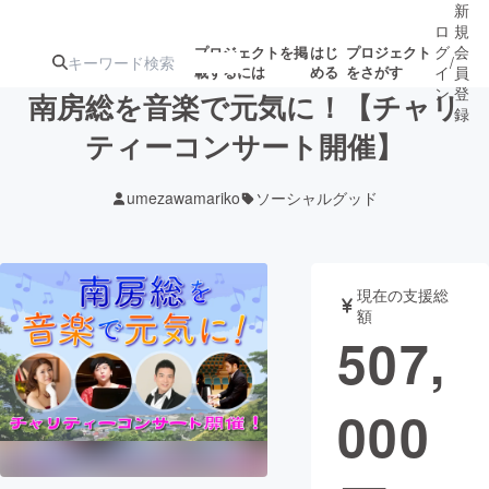
新
ロ
規
グ
会
プロジェクトを掲
はじ
プロジェクト
/
載するには
める
をさがす
イ
員
ン
登
南房総を音楽で元気に！【チャリ
録
ティーコンサート開催】
人気のプロ
注目のリ
注目の新着プロ
募集終了が近いプ
もうすぐ公開
umezawamariko
ソーシャルグッド
ジェクト
ターン
ジェクト
ロジェクト
されます
アート・写真
音楽
現在の支援総
額
507,
テクノロジー・ガジェット
ゲーム・サ
000
映像・映画
書籍・雑誌
ビジネス・起業
チャレンジ