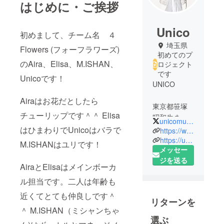
はじめに・ご挨拶
Unico
初めまして、チーム名 ４
埼玉県
Flowers (フォーフラワーズ)
初めてのプ
のAira、Elisa、M.ISHAN、
ロジェクト
です
Unicoです！
UNICO
Airaはお花だとしたら
東京都笹塚
チューリップです＾＾ Elisa
昭和生まれ
unicomusic29
アメリカ
はひまわりでUnicoはバラで
https://www.youtube.com/channel/UCyAYcJiQK-5io-t6SDJZRUw
ニュー
https://unicomusic.jimdofree.com
M.ISHANはユリです！
メッセー
ジャージー
ジを送る
育ち。
AiraとElisaはメインボーカ
趣味は食べ
ル担当です。二人は年齢も
る事。特技
は即興で曲
近くてとても仲良しです＾
リターンを
作り。幽体
＾ M.ISHAN（ミシャンちゃ
離脱。
選ぶ