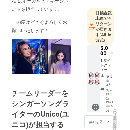
ん)はボーカルとマネージメ
アメリカ
ントを担当しています。
目標金額
ニュー
未達でも
ジャージー
この度はどうぞよろしくお
リターン
州育ちバイ
が届きま
願いいたします！
リンガルシ
す
(All-in
方式)
ンガーソン
グライ
5,0
00
ター。
円
ニューヨー
1.ダイ
レクト
クでラッ
メッ
パー・プロ
セージ
支援
デゥーサー
2.愛の
者：
未来
のPISMOの
3人
チーム
お届
チームリーダーを
もと、作
メン
け予
曲、アレン
バース
定：
シンガーソングラ
テッ
2021
ジ、レコー
年05
カー (愛
こ
ディングを
月
の未来
イターのUnico(ユ
の
リ
と書い
しながらマ
タ
ー
たス
ン
詳細を見る
ニコ)が担当する
ンハッタ
を
テッ
選
択
ン、ブルッ
カーは