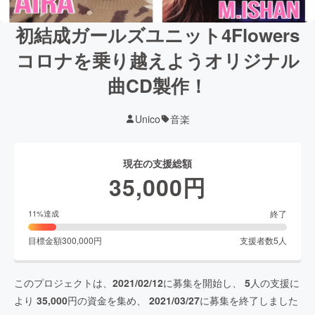
初結成ガールズユニット4Flowers
コロナを乗り越えようオリジナル
曲CD製作！
Unico
音楽
現在の支援総額
35,000
円
終了
11
%達成
目標金額
300,000
円
支援者数
5
人
このプロジェクトは、
2021/02/12
に募集を開始し、
5
人の支援に
より
35,000
円の資金を集め、
2021/03/27
に募集を終了しました