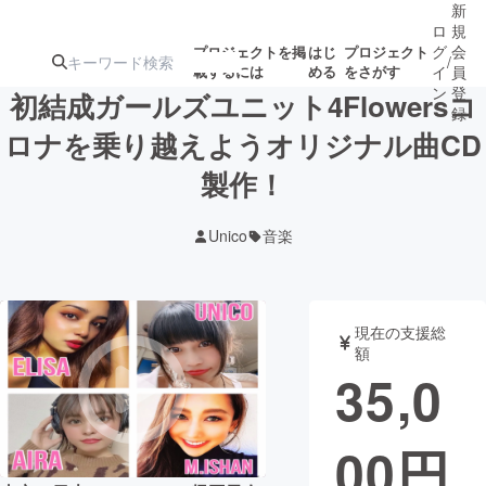
新
ロ
規
グ
会
プロジェクトを掲
はじ
プロジェクト
/
載するには
める
をさがす
イ
員
ン
登
初結成ガールズユニット4Flowersコ
録
ロナを乗り越えようオリジナル曲CD
製作！
人気のプロ
注目のリ
注目の新着プロ
募集終了が近いプ
もうすぐ公開
ジェクト
ターン
ジェクト
ロジェクト
されます
Unico
音楽
アート・写真
音楽
現在の支援総
テクノロジー・ガジェット
ゲーム・サ
額
35,0
映像・映画
書籍・雑誌
00
円
ビジネス・起業
チャレンジ