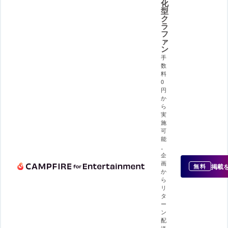
化
型
ク
ラ
フ
ァ
ン
手
数
料
0
円
か
ら
実
施
可
能
。
企
画
掲載
無料
か
ら
リ
タ
ー
ン
配
送