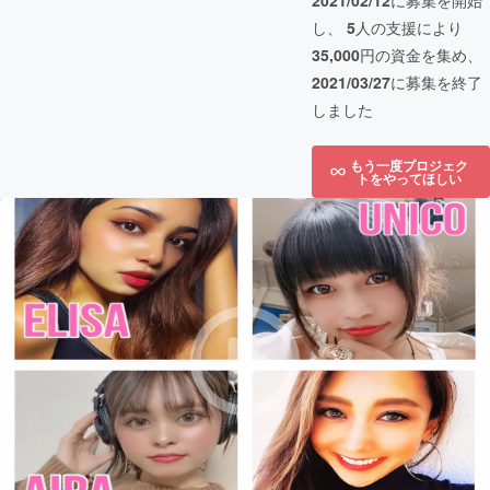
2021/02/12
に募集を開始
し、
5
人の支援により
35,000
円の資金を集め、
2021/03/27
に募集を終了
しました
もう一度プロジェク
トをやってほしい