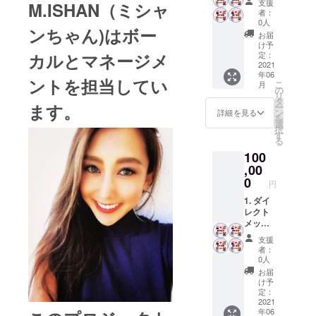
支援
M.ISHAN（ミシャ
ムNEVENに
2. 愛の
りメン
者：
未来
バーと
0人
参加、ラッ
ンちゃん)はボー
チーム
言う意
お届
パーVERBAL
メン
味を込
け予
バース
とのコラボ
めさせ
定：
カルとマネージメ
テッ
2021
ていた
レーション
年06
カー
だきま
ントを担当してい
こ
月
曲JOURNEY
(愛の未
した＾
の
リ
来と書
＾) 3.
タ
Xを全国リ
ます。
ー
いたス
チーム
ン
詳細を見る
リース。
を
テッ
メン
選
択
カーは
バーサ
す
る
応援を
イン入
2013年に浜
100
してく
り写真
崎あゆみの
ださる
,00
4. 配信
皆様は
シングル、
楽曲
0
円
愛の未
メリーゴー
来を作
1. ダイ
ランドを共
るチー
レクト
ムであ
メッ
作作家デ
りメン
セージ
支援
ビューをは
バーと
2. 愛の
者：
たす。
言う意
未来
0人
味を込
チーム
洋楽ポップ
お届
めさせ
メン
け予
ス、EDM、
ていた
バース
定：
だきま
テッ
2021
R&B、ネオ
年06
した＾
カー (愛