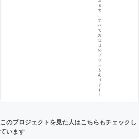
ま
で
、
す
べ
て
お
任
せ
の
プ
ラ
ン
も
あ
り
ま
す
！
このプロジェクトを見た人はこちらもチェックし
ています