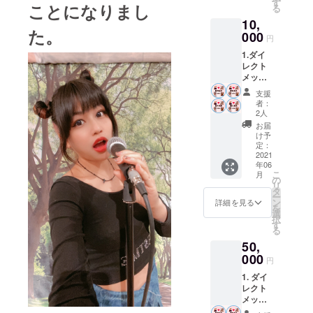
す
ことになりまし
る
応援を
クリン中心
10,
してく
にライブ活
た。
ださる
000
円
動をしてい
皆様は
1.ダイ
愛の未
た。オリジ
レクト
来を作
ナル曲WISH
メッ
るチー
セージ
ムであ
がオリン
支援
2.愛の
りメン
者：
ピック招致
未来
バーと
2人
応援歌とし
チーム
言う意
お届
メン
味を込
け予
てオフィ
バース
めさせ
定：
シャルに決
テッ
2021
ていた
年06
カー (愛
まり招致活
だきま
こ
月
の未来
した＾
の
動のため帰
リ
と書い
＾) 3. メ
タ
ー
国。帰国後
たス
ンバー
ン
詳細を見る
を
テッ
のサイ
選
AVEXよりオ
択
カーは
ン入り
す
リジナルミ
る
応援を
写真
50,
ニアルバム
してく
ださる
000
POWER OF
円
皆様は
LOVEをリ
1. ダイ
愛の未
レクト
来を作
リースしM
メッ
るチー
floのアルバ
セージ
ムであ