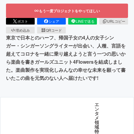
もう一度プロジェクトをやってほしい
ポスト
シェア
LINEで送る
URLコピー
埋め込み
QRコード
東京で日本とのハーフ、帰国子女の4人の女子シン
ガー・シンガーソングライターが出会い、人種、言語を
超えてコロナを一緒に乗り越えようと言う一つの思いか
ら楽曲を書きガールズユニット4Flowersを結成しまし
た。楽曲製作を実現化しみんなの幸せな未来を願って書
いたこの曲を元気のない人へ届けたいです!
エ
ン
タ
メ
領
域
特