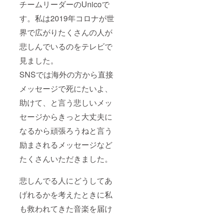
チームリーダーのUnicoで
し、調和、
（土日
祝を除
夢を叶えら
す。私は2019年コロナが世
く） ※
れるような
ライブ
界で広がりたくさんの人が
前向きな歌
の招待
券は一
悲しんでいるのをテレビで
を届けたい
度限り
との想いか
見ました。
（ライ
ブ会場
ら名付けら
SNSでは海外の方から直接
は東京
れた。
を予定
メッセージで死にたいよ、
してい
ます。
助けて、と言う悲しいメッ
新宿、
渋谷、
セージからきっと大丈夫に
エリ
なるから頑張ろうねと言う
ア。コ
ロナの
励まされるメッセージなど
影響に
より緊
たくさんいただきました。
急事態
宣言な
どによ
悲しんでる人にどうしてあ
りライ
ブの開
げれるかを考えたときに私
催時期
が変更
も救われてきた音楽を届け
になる