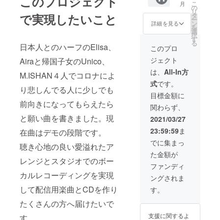
このプロジェクト
ソールの
こ
月
＾) 3.
の未来
の
リ
ジャンルを
チーム
と書い
タ
で実現したいこと
ー
メン
たス
ン
歌う。
詳細を見る
を
バーサ
テッ
選
択
イン入
カーは
す
る
オリジナル
り写真
応援を
日本人とのハーフのElisa、
このプロ
4. 配信
してく
曲はすべて
ジェクト
Airaと帰国子女のUnico、
楽曲 5.
ださる
作詞作曲。
サイン
皆様は
は、
All-In方
M.ISHAN４人でコロナによ
入りCD
愛の未
LogicProを
式
です。
来を作
使用。
り悲しんでる人に少しでも
るチー
目標金額に
現在シング
ムであ
前向きになってもらえたら
関わらず、
りメン
ル〜アナロ
バーと
と願い曲を書きました。現
2021/03/27
グの日々〜
言う意
23:59:59
ま
在曲はデモの段階です。
をリリース
味を込
めさせ
でに集まっ
配信ライブ
聴き心地の良い愛溢れたア
ていた
をしてい
た金額が
だきま
レンジとスタジオでのボー
した＾
る。
ファンディ
＾) 3. 楽
カルレコーディングを実現
ングされま
曲のサ
現在中目黒
イン入
して配信用楽曲とCDを作り
す。
りCD 4.
Space Mレ
メン
たくさんの方へ届けたいで
ギュラーシ
バーサ
支援に関するよ
す。
ンガーソン
イン入