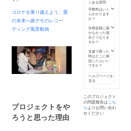
くある質問
写真＋
グライ
オフ写
手数料はいく
コロナを乗り越えよう、愛
ター・SNS
5. レ
らかかります
コー
配信番組
か？
の未来へ曲デモのレコー
ディン
RiverTVNak
グ裏映
目標金額に届
ディング風景動画
ameguroの
像 6. メ
かなかった場
ンバー
合どうなりま
パーソナリ
からの
すか？
ティを務め
レター
る。
動画 7.
支援で困った
ライブ
時はどこに相
への招
談したらいい
UNICOの名
待券&楽
ですか？
屋への
前は架空動
挨拶券&
ヘルプページを
物UNICORN
メン
見る
からの名前
バーの
写真撮
であり、ユ
影 (8月
ニコーンは
このプロジェクト
頃、土
の問題報告は
こち
癒し、調
日、夜
プロジェクトをや
有効期
ら
よりお問い合わ
和、夢を叶
限：
せください
えるなどの
ろうと思った理由
2021年
8月〜
力があると
2022年
言われ、癒
12月