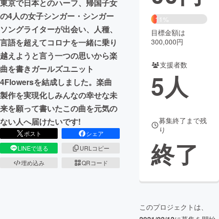
東京で日本とのハーフ、帰国子女
の4人の女子シンガー・シンガー
まちづくり・地域活性化
11%
ソングライターが出会い、人種、
目標金額は
300,000円
言語を超えてコロナを一緒に乗り
CAMPFIRE for Social Good
CAMPFIRE Creation
越えようと言う一つの思いから楽
CAMPFIREふるさと納税
machi-ya
コミュニティ
支援者数
曲を書きガールズユニット
5
人
4Flowersを結成しました。楽曲
製作を実現化しみんなの幸せな未
来を願って書いたこの曲を元気の
募集終了まで残
ない人へ届けたいです!
り
ポスト
シェア
終了
LINEで送る
URLコピー
埋め込み
QRコード
このプロジェクトは、