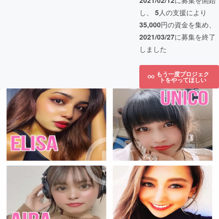
2021/02/12
に募集を開始
し、
5
人の支援により
35,000
円の資金を集め、
2021/03/27
に募集を終了
しました
もう一度プロジェク
トをやってほしい