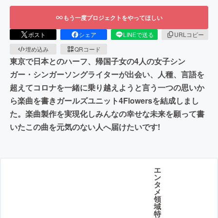
もう一度プロジェクトをやってほしい
ポスト
シェア
LINEで送る
URLコピー
埋め込み
QRコード
東京で日本とのハーフ、帰国子女の4人の女子シン
ガー・シンガーソングライターが出会い、人種、言語を
超えてコロナを一緒に乗り越えようと言う一つの思いか
ら楽曲を書きガールズユニット4Flowersを結成しまし
た。楽曲製作を実現化しみんなの幸せな未来を願って書
いたこの曲を元気のない人へ届けたいです!
エ
ン
タ
メ
領
域
特