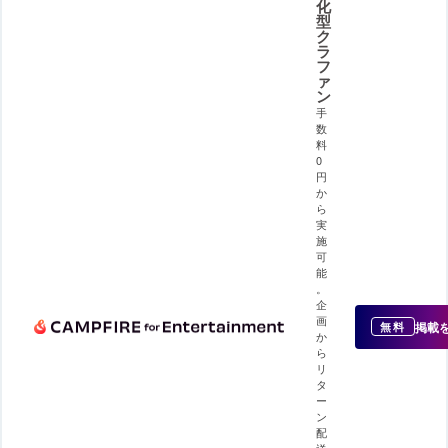
化
型
ク
ラ
フ
ァ
ン
手
数
料
0
円
か
ら
実
施
可
能
。
企
画
掲載
無料
か
ら
リ
タ
ー
ン
配
送