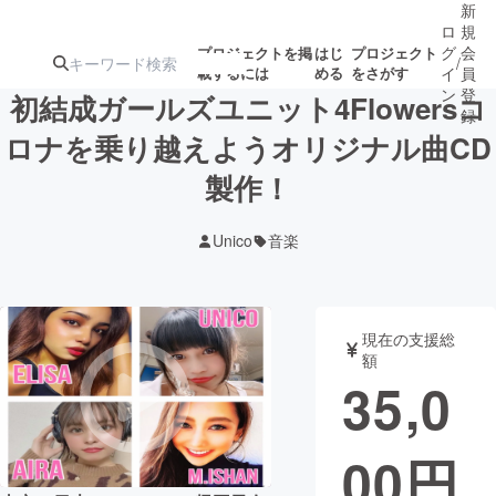
新
ロ
規
グ
会
プロジェクトを掲
はじ
プロジェクト
/
載するには
める
をさがす
イ
員
ン
登
初結成ガールズユニット4Flowersコ
録
ロナを乗り越えようオリジナル曲CD
製作！
人気のプロ
注目のリ
注目の新着プロ
募集終了が近いプ
もうすぐ公開
ジェクト
ターン
ジェクト
ロジェクト
されます
Unico
音楽
アート・写真
音楽
現在の支援総
テクノロジー・ガジェット
ゲーム・サ
額
35,0
映像・映画
書籍・雑誌
00
円
ビジネス・起業
チャレンジ