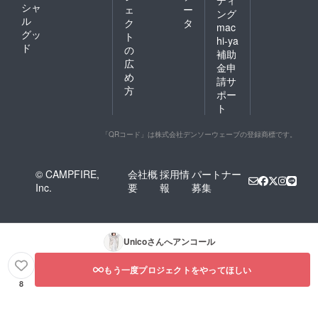
シャ
ェ
ー
ング
ル
ク
タ
mac
グッ
ト
hi-ya
ド
の
補助
広
金申
め
請サ
方
ポー
ト
「QRコード」は株式会社デンソーウェーブの登録商標です。
© CAMPFIRE,
会社概
採用情
パートナー
Inc.
要
報
募集
Unico
さんへアンコール
もう一度プロジェクトをやってほしい
8