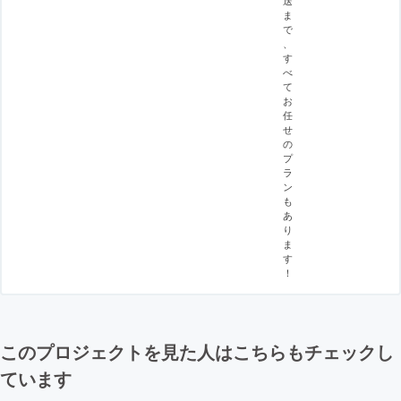
ま
で
、
す
べ
て
お
任
せ
の
プ
ラ
ン
も
あ
り
ま
す
！
このプロジェクトを見た人はこちらもチェックし
ています