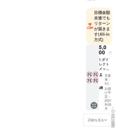
アメリカ
目標金額
ニュー
未達でも
ジャージー
リターン
州育ちバイ
が届きま
リンガルシ
す
(All-in
方式)
ンガーソン
グライ
5,0
00
ター。
円
ニューヨー
1.ダイ
レクト
クでラッ
メッ
パー・プロ
セージ
支援
デゥーサー
2.愛の
者：
未来
のPISMOの
3人
チーム
お届
もと、作
メン
け予
曲、アレン
バース
定：
テッ
2021
ジ、レコー
年05
カー (愛
こ
ディングを
月
の未来
の
リ
と書い
しながらマ
タ
ー
たス
ン
詳細を見る
ンハッタ
を
テッ
選
択
ン、ブルッ
カーは