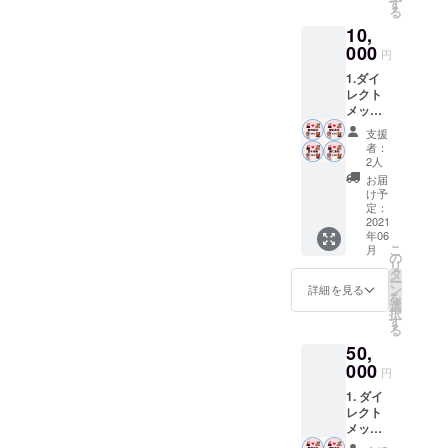
す
る
応援を
クリン中心
10,
してく
にライブ活
ださる
000
円
動をしてい
皆様は
1.ダイ
愛の未
た。オリジ
レクト
来を作
ナル曲WISH
メッ
るチー
セージ
ムであ
がオリン
支援
2.愛の
りメン
者：
ピック招致
未来
バーと
2人
応援歌とし
チーム
言う意
お届
メン
味を込
け予
てオフィ
バース
めさせ
定：
シャルに決
テッ
2021
ていた
年06
カー (愛
まり招致活
だきま
こ
月
の未来
した＾
の
動のため帰
リ
と書い
＾) 3. メ
タ
ー
国。帰国後
たス
ンバー
ン
詳細を見る
を
テッ
のサイ
選
AVEXよりオ
択
カーは
ン入り
す
リジナルミ
る
応援を
写真
50,
ニアルバム
してく
ださる
000
POWER OF
円
皆様は
LOVEをリ
1. ダイ
愛の未
レクト
来を作
リースしM
メッ
るチー
floのアルバ
セージ
ムであ