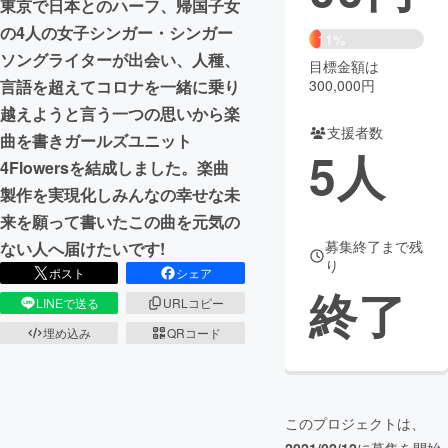
東京で日本とのハーフ、帰国子女
の4人の女子シンガー・シンガー
まちづくり・地域活性化
11%
ソングライターが出会い、人種、
目標金額は
300,000円
言語を超えてコロナを一緒に乗り
CAMPFIRE for Social Good
CAMPFIRE Creation
越えようと言う一つの思いから楽
CAMPFIREふるさと納税
machi-ya
コミュニティ
支援者数
曲を書きガールズユニット
5
人
4Flowersを結成しました。楽曲
製作を実現化しみんなの幸せな未
来を願って書いたこの曲を元気の
募集終了まで残
ない人へ届けたいです!
り
ポスト
シェア
終了
LINEで送る
URLコピー
埋め込み
QRコード
このプロジェクトは、