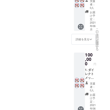
支援
ムNEVENに
2. 愛の
りメン
者：
未来
バーと
0人
参加、ラッ
チーム
言う意
お届
パーVERBAL
メン
味を込
け予
バース
とのコラボ
めさせ
定：
テッ
2021
ていた
レーション
年06
カー
だきま
こ
月
曲JOURNEY
(愛の未
した＾
の
リ
来と書
＾) 3.
タ
Xを全国リ
ー
いたス
チーム
ン
詳細を見る
リース。
を
テッ
メン
選
択
カーは
バーサ
す
る
応援を
イン入
2013年に浜
100
してく
り写真
崎あゆみの
ださる
,00
4. 配信
皆様は
シングル、
楽曲
0
円
愛の未
メリーゴー
来を作
1. ダイ
ランドを共
るチー
レクト
ムであ
メッ
作作家デ
りメン
セージ
支援
ビューをは
バーと
2. 愛の
者：
たす。
言う意
未来
0人
味を込
チーム
洋楽ポップ
お届
めさせ
メン
け予
ス、EDM、
ていた
バース
定：
だきま
テッ
2021
R&B、ネオ
年06
した＾
カー (愛