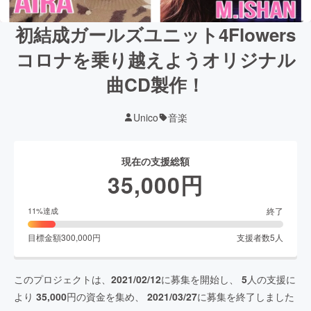
初結成ガールズユニット4Flowers
コロナを乗り越えようオリジナル
曲CD製作！
Unico
音楽
現在の支援総額
35,000
円
終了
11
%達成
目標金額
300,000
円
支援者数
5
人
このプロジェクトは、
2021/02/12
に募集を開始し、
5
人の支援に
より
35,000
円の資金を集め、
2021/03/27
に募集を終了しました