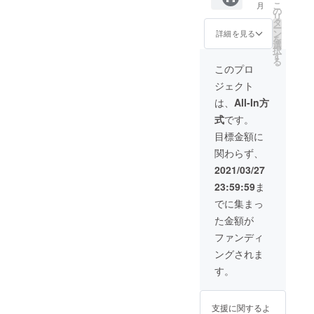
ソールの
こ
月
＾) 3.
の未来
の
リ
ジャンルを
チーム
と書い
タ
ー
メン
たス
ン
歌う。
詳細を見る
を
バーサ
テッ
選
択
イン入
カーは
す
る
オリジナル
り写真
応援を
このプロ
4. 配信
してく
曲はすべて
ジェクト
楽曲 5.
ださる
作詞作曲。
サイン
皆様は
は、
All-In方
入りCD
愛の未
LogicProを
式
です。
来を作
使用。
るチー
目標金額に
現在シング
ムであ
関わらず、
りメン
ル〜アナロ
バーと
2021/03/27
グの日々〜
言う意
23:59:59
ま
をリリース
味を込
めさせ
でに集まっ
配信ライブ
ていた
をしてい
た金額が
だきま
した＾
る。
ファンディ
＾) 3. 楽
ングされま
曲のサ
現在中目黒
イン入
す。
りCD 4.
Space Mレ
メン
ギュラーシ
バーサ
支援に関するよ
ンガーソン
イン入