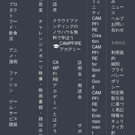
ミュ
み
プロ
音
請
ニ
ニュー
ダク
楽
求
ティ
ス
ト
CAM
ヘルプ
クラウドファ
フー
チ
PFI
お問い
ンディングの
ド・
ャ
RE
合わせ
ノウハウを無
飲食
レ
Crea
料で学ぼう
店
ン
tion
各種規定
CAMPFIRE
ジ
CAM
アカデミー
アニ
ス
利用規
PFI
メ・
ポ
約
RE
漫画
ー
CA
説
細則
for
ツ
MP
明
プライ
Soci
ファ
映
FI
会
バシー
al
ッ
像
RE
・
ポリ
Goo
ショ
・
ア
相
シー
d
ン
映
カ
談
特定商
CAM
画
デ
会
取引法
PFI
ゲー
書
ミ
に基づ
RE
ム・
籍
ー
く表記
for
サー
・
と
情報セ
Ente
ビス
雑
は
キュリ
rtain
開発
誌
ク
サ
ティ方
men
出
ラ
ポ
針
t