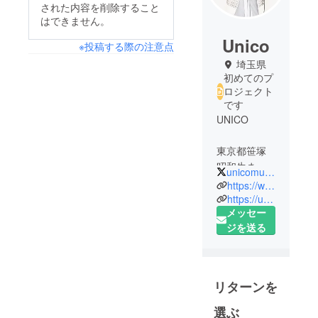
された内容を削除すること
はできません。
Unico
※投稿する際の注意点
埼玉県
初めてのプ
ロジェクト
です
UNICO
東京都笹塚
昭和生まれ
unicomusic29
アメリカ
https://www.youtube.com/channel/UCyAYcJiQK-5io-t6SDJZRUw
ニュー
https://unicomusic.jimdofree.com
メッセー
ジャージー
ジを送る
育ち。
趣味は食べ
る事。特技
は即興で曲
リターンを
作り。幽体
離脱。
選ぶ