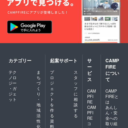
可能性
があり
ます。
ご了承
いただ
けまし
たら幸
いで
す。)
カテゴリー
起案サポート
サ
CAMP
ー
FIRE
テク
ま
プ
ス
ビ
につい
ノロ
ち
ロ
タ
ス
て
ジー
づ
ジ
ッ
・ガ
く
ェ
フ
CAM
CAMP
ジェ
り
ク
に
PFI
FIREと
ット
・
ト
相
RE
は
地
を
談
CAM
あんし
域
作
す
PFI
ん・安
活
る
る
RE
全への
性
資
コ
取り組
化
料