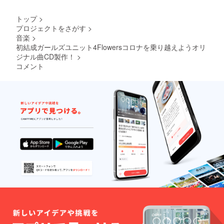
し、調和、
（土日
祝を除
夢を叶えら
トップ
>
く） ※
れるような
プロジェクトをさがす
>
ライブ
音楽
>
前向きな歌
の招待
券は一
初結成ガールズユニット4Flowersコロナを乗り越えようオリ
を届けたい
度限り
ジナル曲CD製作！
>
との想いか
（ライ
コメント
ブ会場
ら名付けら
は東京
れた。
を予定
してい
ます。
新宿、
渋谷、
エリ
ア。コ
ロナの
影響に
より緊
急事態
宣言な
どによ
りライ
ブの開
催時期
が変更
になる