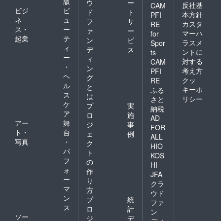
版
ウ
ー
反社基
CAM
ビジ
ビ
ド
ト
本方針
PFI
ネ
ュ
フ
サ
カスタ
RE
ス・
ー
ァ
ー
マーハ
for
起業
テ
ン
ビ
ラスメ
Spor
ィ
デ
ス
ントに
ts
ー
ィ
対する
CAM
・
ン
考え方
PFI
ヘ
グ
クッ
RE
ル
と
キーポ
ふる
ス
は
リシー
さと
ケ
プ
実
納税
ア
ロ
施
AD
アー
舞
ジ
事
FOR
ト・
台
ェ
例
ALL
写真
・
ク
HIO
パ
ト
KOS
フ
の
HI
ォ
作
JFA
ー
り
クラ
マ
方
ウド
ン
プ
統
ファ
ス
ロ
計
ン
ソー
ジ
デ
ディ