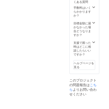
くある質問
写真＋
グライ
オフ写
手数料はいく
ター・SNS
5. レ
らかかります
コー
配信番組
か？
ディン
RiverTVNak
グ裏映
目標金額に届
ameguroの
像 6. メ
かなかった場
ンバー
合どうなりま
パーソナリ
からの
すか？
ティを務め
レター
る。
動画 7.
支援で困った
ライブ
時はどこに相
への招
談したらいい
UNICOの名
待券&楽
ですか？
屋への
前は架空動
挨拶券&
ヘルプページを
物UNICORN
メン
見る
からの名前
バーの
写真撮
であり、ユ
影 (8月
ニコーンは
このプロジェクト
頃、土
の問題報告は
こち
癒し、調
日、夜
有効期
ら
よりお問い合わ
和、夢を叶
限：
せください
えるなどの
2021年
8月〜
力があると
2022年
言われ、癒
12月