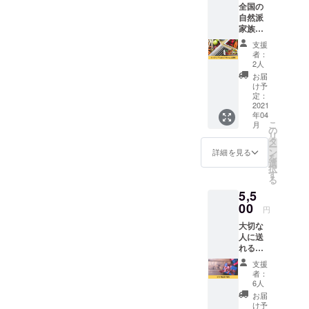
全国の
たり前じゃない。自分たち
利で
放題の
自然派
す。 会
サービ
で選択して、判断する人を
家族向
員様の
スをま
けに、
特典と
ずは半
支援
増やすためにご支援いただ
オンラ
して受
年利用
者：
インを
けられ
できる
2人
いた皆様、ありがとうござ
活用し
るセミ
会員権
お届
た展示
いました！TNQ！！【産前
ナーで
です。
け予
会の出
あなた
定：
レッス
産後・育児中の孤独をなく
展でPR
2021
の活動
ン、
年04
するこ
を発表
ネット
す自然派オンラインスクー
こ
月
とがで
できま
の
ショッ
リ
きま
す。 ※
タ
プ、コ
ル&amp;サロンをつくりた
ー
す。 オ
セミ
ン
ミュニ
詳細を見る
を
ンライ
い】絶賛継続中https://camp-
ナーの
選
ティな
択
ン会議
実施に
す
ど、充
る
fire.jp/projects/view/369268
システ
は簡単
実の内
5,5
ム上で
な審査
容。 通
会員様
00
があり
常880円
円
に向け
ます。
×6か月
大切な
てあな
※開催日
＝5,280
人に送
たの活
程は５
円より
れる！
動を発
月から
も約1か
会員半
表して
７月の
月分
支援
年権
いただ
中で選
（780
者：
【ギフ
けま
択でき
6人
円）お
ト用】
す。 パ
ます。
得で
お届
ママさ
ワーポ
※日程は
け予
す。 ※