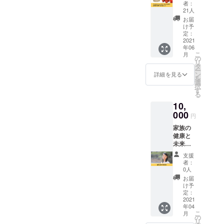
ナルの
んにオ
なりま
※有効期
者：
よもぎ
スス
す
21人
限：
茶、季
メ！ 産
サービ
お届
節の自
前産
け予
ス開始
然栽培
後・育
定：
日から1
野菜、
2021
児中の
年間
年06
自然栽
ご家族
こ
月
培のお
が自然
の
リ
米を
なライ
タ
ー
使った
フスタ
ン
詳細を見る
を
パスタ
イルに
選
択
など加
ついて
す
る
工品を
サブス
10,
セット
クリプ
でお送
000
ション
円
りしま
で学び
家族の
す。
放題の
健康と
セット
サービ
未来を
内容予
スをま
守る、
定 ・オ
ずは１
支援
自然派
リジナ
年利用
者：
生活の
ルよも
できる
0人
個別相
ぎ茶 １
会員権
お届
談で
パック
です。
け予
す。 ナ
・季節
定：
レッス
チュラ
2021
の自然
ン、
年04
ルスタ
栽培野
ネット
こ
月
イリス
菜(3
の
ショッ
リ
トであ