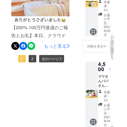
での参
支援
ミーティングを行いまし
『Your
加もで
者：
先生です。広尾と西新宿
Natural
きま
4人
た！素晴らしいサポーター
way 』
で、素敵なサロンを経営し
す。
お届
オリジ
け予
ズが集まり、期待値も高ま
ていらっしゃいます。
ナルの
定：
【200% 100万円達成のご報
ヨモギ
2021
ります。よもぎ茶の準備が
http://riraco.jp/3年ほど前から
年05
茶をお
こ
告とお礼】本日、クラウド
月
進んできています。皆様の
送りし
の
のお知り合いでしたが、
リ
ます。
タ
ファンディングで、ネクス
お手元に届くまで今しばら
ー
※４月に
もっと見る
ン
RIRACOさんの提供する
詳細を見る
を
収穫予
選
トゴールにしていた100万円
くお待ちくださいませ！
択
「よもぎ蒸し」を初めて体
定のた
す
る
を達成しました！私の思い
め、お
1
2
次のページ
験してから、その効果に感
4,5
届けは
をお読みいただき、新しい
５月に
00
円
動して、よもぎの大ファン
なりま
事業の応援をしてくださっ
ママさ
す。
になりました！体にたまっ
んパパ
た大好きな応援者の皆様
さん
た老廃物を排出してくれた
の、産
に、こころより感謝申し上
支援
り、体を温めてくれたり、
前・産
者：
げますここからが始まり、
後や育
3人
怪我しても火傷しても美肌
児中の
お届
全国のママさんパパさん、
孤独を
け予
ケアもよもぎさん大活躍！
なくす
定：
世界の未来を作り上げてい
ための
2021
皆様に少しでもご体感いた
年04
サイト
く子供達に健康で幸せな毎
こ
月
だけると嬉しいです。お届
『Your