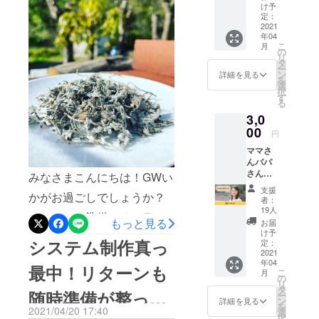
継続的に販売していけるよ
孤独を
け予
ルを持ちな
をお楽しみいただけます。
なくす
定：
うに、製造部隊も頑張って
がら自分で
ための
2021
こちらからアクセスしてご
年04
サイト
おります。他お野菜、ギフ
選び、変化
こ
月
『Your
参加いただけます一度覗い
の
リ
を楽しむ女
トチケットとセットでご注
Natural
タ
ー
てみてください。
way 』
性のロール
ン
詳細を見る
文の皆様は、今しばらくお
を
をただ
選
モデルを目
https://us02web.zoom.us/j/8
択
ただ応
す
待ちくださいませ。準備の
る
指して事業
援して
7106919771ミーティング
3,0
くださ
LINE公式登録のキャンペー
をしていま
る方向
00
ID: 871 0691 9771ここまで
円
す。
ンも行っております！ ぜ
けのリ
ママさ
これましたのも、クラウド
ターン
ひご確認くださいませ！
んパパ
です。
ファンディングでご支援い
さん
代表の
みなさまこんにちは！GWい
【家族の健康を守り生きる
の、産
大原加
支援
ただいた皆様のおかげ様で
かがお過ごしでしょうか？
前・産
奈子よ
力を身につける自然派オン
者：
後や育
り熱い
19人
す！今後ともどうぞよろし
システムの準備、オンライ
児中の
ラインサロン】【6月15日プ
お礼の
もっと見る
お届
孤独を
くお願いいたします。
メール
け予
ンサロンの準備は順調に進
レオープン】●公式LINE登
なくす
システム制作真っ
をお送
定：
Natural way Japan合同会
ための
2021
りしま
んでおります。よもぎ茶の
録→「オープンクーポン使
年04
サイト
す。
最中！リターンも
社 代表 大原加奈子
こ
月
リターンをお選びいただい
『Your
の
用」とトークに入力→1ヶ月
リ
Natural
タ
随時準備が整って
ー
た皆様、オリジナルのよも
way 』
無料お試し会員登録完了→
ン
詳細を見る
を
スポン
2021/04/20 17:40
選
ぎ茶のが着々と出来上がっ
択