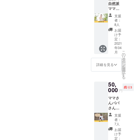
ス開始
自然派
ぎ蒸し
日から1
ママた
& オン
年間
ちに講
ライン
支援
義が出
サロン
者：
来る権
会員半
8人
利で
年権を
お届
す。 マ
合わせ
け予
マさん
て
定：
パパさ
2021
12000
年04
んの、
円
こ
月
産前・
→1000
の
リ
産後や
0円でご
タ
ー
育児中
利用い
ン
詳細を見る
を
の孤独
ただけ
選
択
をなく
ます。
す
る
すため
※ご利用
50,
のサイ
可能日
残り3
ト
000
は5月以
円
『Your
降にな
ママさ
Natural
ります
んパパ
way 』
※リター
さん
内で月3
ン購入
の、産
回まで
者の方
支援
前・産
の講
に直接
者：
後や育
義、動
ご連絡
7人
児中の
画の配
させて
お届
孤独を
信、ご
いただ
け予
なくす
自身の
定：
き、広