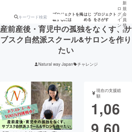
新
ロ
規
グ
会
プロジェクトを掲
はじ
プロジェクト
/
載するには
める
をさがす
イ
員
ン
登
産前産後・育児中の孤独をなくす、サ
録
ブスク自然派スクール&サロンを作り
たい
人気のプロ
注目のリ
注目の新着プロ
募集終了が近いプ
もうすぐ公開
ジェクト
ターン
ジェクト
ロジェクト
されます
Natural way Japan
チャレンジ
アート・写真
音楽
現在の支援総
テクノロジー・ガジェット
ゲーム・サ
額
1,06
映像・映画
書籍・雑誌
9,60
ビジネス・起業
チャレンジ