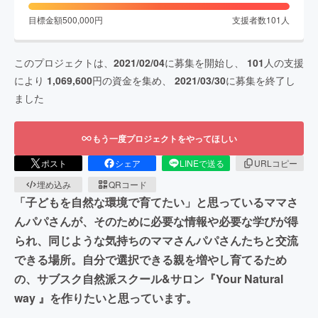
目標金額
500,000
円
支援者数
101
人
このプロジェクトは、
2021/02/04
に募集を開始し、
101
人の支援
により
1,069,600
円の資金を集め、
2021/03/30
に募集を終了し
ました
もう一度プロジェクトをやってほしい
ポスト
シェア
LINEで送る
URLコピー
埋め込み
QRコード
「子どもを自然な環境で育てたい」と思っているママさ
んパパさんが、そのために必要な情報や必要な学びが得
られ、同じような気持ちのママさんパパさんたちと交流
できる場所。自分で選択できる親を増やし育てるため
の、サブスク自然派スクール&サロン『Your Natural
way 』を作りたいと思っています。