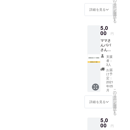
の
リ
日を届けられるように、最
Natural
タ
けまでもう少しお待ちくだ
ー
way 』
ン
詳細を見る
高のサービスを作っていき
を
の半年
選
さいませー！
択
間の会
す
たいと思います！あと2日で
る
員権で
5,0
す。 本
終了のクラウドファンディ
気で家
00
円
ング、本日になって一気に
族の健
ママさ
康を考
ご支援者さんが増えて本当
んパパ
えるマ
さん
マさん
に嬉しいです！４・５月は
の、産
パパさ
支援
前・産
んにオ
システム構築準備に励みま
者：
後や育
スス
3人
すーーーーーーこのネクス
児中の
メ！ 産
お届
孤独を
前産
け予
トゴールの達成を、大切
なくす
後・育
定：
ための
2021
児中の
に、事業計画を実行してい
年05
サイト
ご家族
こ
月
『Your
が自然
の
きます大切な人ができたと
リ
Natural
なライ
タ
ー
き、人は初めて健康と向き
way 』
フスタ
ン
詳細を見る
を
で自然
イルに
選
択
合います。「健康第一」と
派知識
ついて
す
る
セミ
サブス
いう言葉は、当たり前のよ
5,0
ナーを
クリプ
開催で
00
ション
うに言われているけど、当
円
きる権
で学び