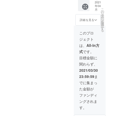
ための
2021
サービ
尾店or
年04
サイト
スの宣
新宿
こ
月
『Your
伝も可
の
店、ご
リ
Natural
能で
タ
希望の
ー
way 』
す。 ※
ン
日時な
詳細を見る
を
スポン
有効期
選
ど相談
択
サーに
限は掲
す
させて
る
なれる
載から
いただ
このプロ
権利で
半年で
きま
ジェクト
す。
す。
す。
『Your
は、
All-In方
Natural
式
です。
way 』
のHPに
目標金額に
スポン
関わらず、
サーと
して
2021/03/30
ホー
23:59:59
ま
ムージ
のリン
でに集まっ
クとお
た金額が
名前を
掲載さ
ファンディ
せてい
ングされま
ただき
ます。
す。
※HPに
記載す