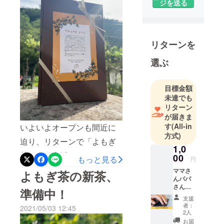
た食生活作
ジを送る
しければぜひ一度ポチッ
り、自然栽
と、ご覧くださいませ！た
培の普及を
主軸に、
くさんの方の応援がありス
リターンを
「自分で選
タートすることができま
択する
選ぶ
す、ありがとうございま
Natural
way」をお伝
す！！学びのページでは、
目標金額
えするナ
19人のサポーター講師の皆
未達でも
チュラルラ
様のレッスンのサブスクリ
リターン
イフスタイ
が届きま
プションシステムになって
リストとし
す
(All-in
いよいよオープンも間近に
て活動して
います。日本の家族の健康
方式)
迫り、リターンで「よもぎ
います。レ
1,0
を守る、「すべては未来の
茶」をご支援いただいた方
ストランの
00
もっと見る
円
ために」の理念に共感いた
経営者か
に発送させていただいてお
ママさ
よもぎ茶の新茶、
だいたサポーター講師陣は
ら、ケータ
んパパ
ります！美味しい飲み方も
さん
リング、コ
本当に素敵な方たちばかり
準備中！
の、産
添えてお送りさせていただ
ンサル業と
支援
前・産
です。オープン記念に、ど
者：
2021/05/03 12:45
転身し、複
きました。今年はこちらを
後や育
2人
なたでもお気軽にレッスン
児中の
数のスタイ
お届