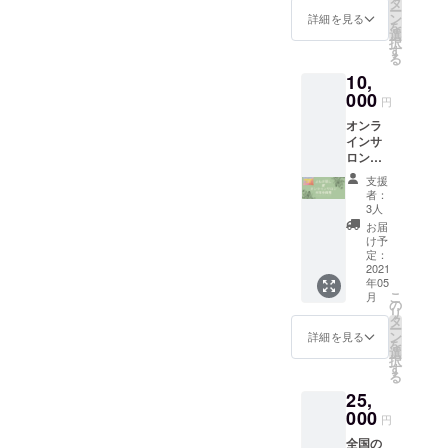
品〜５
タ
プ、コ
ー
り、メ
品) ・
ン
ミュニ
詳細を見る
を
ンタル
自然栽
選
ティな
択
心理カ
培のお
す
ど、充
る
ウンセ
米使用
実の内
10,
ラーで
お米パ
容。 通
もある
000
スタ 2
常880円
円
代表大
人前 ※
×12か月
オンラ
原によ
お野菜
＝
インサ
るオン
の内容
10,560
ロンの
ライン
は季節
円より
講師を
個別相
によっ
も約２
支援
お勤め
談（全
て変わ
か月分
者：
いただ
２回）
りま
3人
（1,760
く、内
を受け
す。(人
円）お
お届
田先生
られる
参、か
け予
得で
とコラ
権利で
定：
ぼ
す。 ※
ボレー
2021
す。 ※
ちゃ、
参加方
年05
ション
日程は
玉ね
法は
こ
月
リター
後日
の
ぎ、わ
メール
リ
ン！ 広
メール
タ
さび
にてご
ー
尾&新宿
でご相
ン
菜、ほ
詳細を見る
案内さ
を
の人気
談させ
選
うれん
せてい
択
リラク
ていた
す
草など)
ただき
る
ゼー
だきま
※送料込
ます。
25,
ション
す。
みのお
※有効期
サロン
000
値段で
限：
円
RIRAC
す。
サービ
全国の
Oのよも