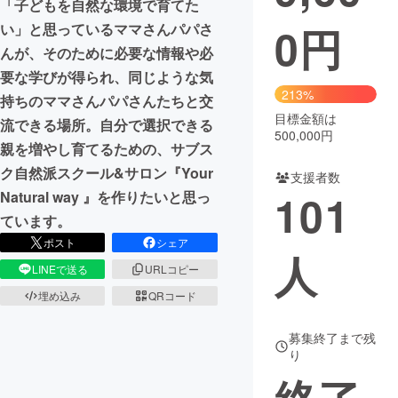
「子どもを自然な環境で育てた
0
円
い」と思っているママさんパパさ
まちづくり・地域活性化
んが、そのために必要な情報や必
要な学びが得られ、同じような気
CAMPFIRE for Social Good
CAMPFIRE Creation
213%
持ちのママさんパパさんたちと交
CAMPFIREふるさと納税
machi-ya
コミュニティ
目標金額は
流できる場所。自分で選択できる
500,000円
親を増やし育てるための、サブス
ク自然派スクール&サロン『Your
支援者数
101
Natural way 』を作りたいと思っ
ています。
ポスト
シェア
人
LINEで送る
URLコピー
埋め込み
QRコード
募集終了まで残
り