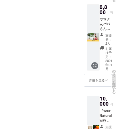
る
前産
だきま
8,8
後・育
す。 あ
児中に
00
なたが
円
はリ
健康を
ママさ
ラック
願う大
んパパ
スが大
切な人
さん
切。ア
に、会
の、産
ロマの
員の権
支援
前・産
力で家
利を贈
者：
後や育
族の健
ること
2人
児中の
康を守
で気持
お届
孤独を
りま
ちを伝
け予
なくす
す。 ア
定：
えるこ
ための
2021
ロマオ
とがで
年04
サイト
イル＆
きま
こ
月
『Your
スプ
の
す。出
リ
Natural
レー
タ
産祝
ー
way 』
セット
ン
い、懐
詳細を見る
を
の１年
+ 会員
選
妊祝い
択
間の会
半年権
す
に。 ※
る
員権で
： 通
ギフト
10,
す。 本
常9100
券はご
気で家
000
円 →
購入者
円
族の健
8000
様宛に
『Your
康を考
円！ ※
送付さ
Natural
えるマ
５月下
せてい
way 』
マさん
旬のお
ただき
オリジ
パパさ
届けに
ます。
支援