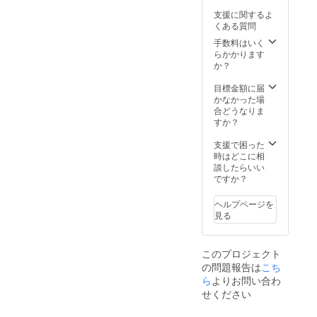
るお名
支援に関するよ
前と
くある質問
ホーム
ページ
手数料はいく
アドレ
らかかります
スを購
か？
入時の
備考欄
目標金額に届
に必ず
かなかった場
お記入
合どうなりま
くださ
すか？
い。 ※
ネット
支援で困った
ワーク
時はどこに相
販売の
談したらいい
企業の
ですか？
掲載は
お断り
ヘルプページを
させて
見る
いただ
いてお
りま
このプロジェクト
す。 ※
の問題報告は
こち
法人で
も個人
ら
よりお問い合わ
でもス
せください
ポン
サーに