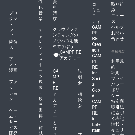
性
資
コ
取り組
化
料
ミュ
み
プロ
音
請
ニ
ニュー
ダク
楽
求
ティ
ス
ト
CAM
ヘルプ
クラウドファ
フー
チ
PFI
お問い
ンディングの
ド・
ャ
RE
合わせ
ノウハウを無
飲食
レ
Crea
料で学ぼう
店
ン
tion
各種規定
CAMPFIRE
ジ
CAM
アカデミー
アニ
ス
利用規
PFI
メ・
ポ
約
RE
漫画
ー
CA
説
細則
for
ツ
MP
明
プライ
Soci
ファ
映
FI
会
バシー
al
ッ
像
RE
・
ポリ
Goo
ショ
・
ア
相
シー
d
ン
映
カ
談
特定商
CAM
画
デ
会
取引法
PFI
ゲー
書
ミ
に基づ
RE
ム・
籍
ー
く表記
for
サー
・
と
情報セ
Ente
ビス
雑
は
キュリ
rtain
開発
誌
ク
サ