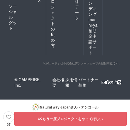
ス
ロ
計
ン
ソー
ジ
デ
ディ
シャ
ェ
ー
ング
ル
ク
タ
mac
グッ
ト
hi-ya
ド
の
補助
広
金申
め
請サ
方
ポー
ト
「QRコード」は株式会社デンソーウェーブの登録商標です。
© CAMPFIRE,
会社概
採用情
パートナー
Inc.
要
報
募集
Natural way Japan
さんへアンコール
もう一度プロジェクトをやってほしい
37