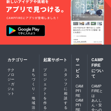
カテゴリー
起案サポート
サ
CAMP
ー
FIRE
テク
ま
プ
ス
ビ
につい
ノロ
ち
ロ
タ
ス
て
ジー
づ
ジ
ッ
・ガ
く
ェ
フ
CAM
CAMP
ジェ
り
ク
に
PFI
FIREと
ット
・
ト
相
RE
は
地
を
談
CAM
あんし
域
作
す
PFI
ん・安
活
る
る
RE
全への