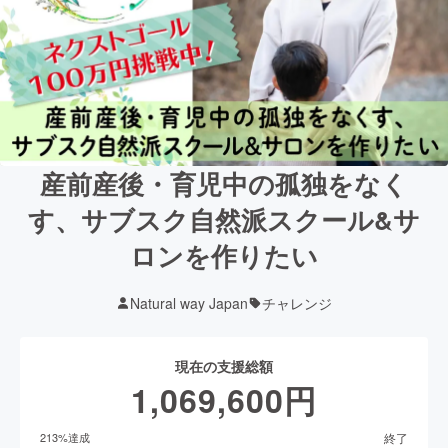
産前産後・育児中の孤独をなく
す、サブスク自然派スクール&サ
ロンを作りたい
Natural way Japan
チャレンジ
現在の支援総額
1,069,600
円
終了
213
%達成