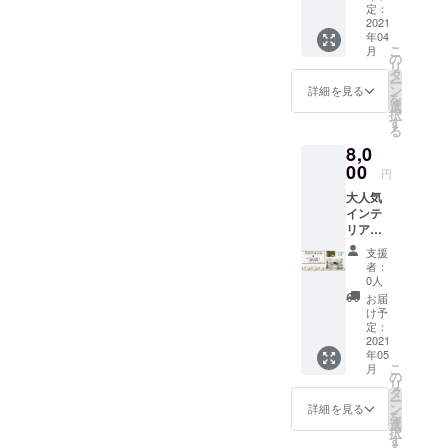
んパパ
イント
定：
メール
参加方
さん
2021
などの
で調整
法は
年04
の、産
スライ
させて
メール
こ
月
前・産
ドでPR
の
いただ
にてご
リ
後や育
を実施
タ
きま
案内さ
ー
児中の
してく
ン
す。
詳細を見る
せてい
を
孤独を
ださ
選
ただき
択
なくす
い。 ※
す
ます。
る
ための
出店時
※有効期
8,0
サイト
期は
限：
『Your
00
メール
サービ
円
Natural
にて調
ス開始
大人気
way 』
整させ
日から1
インテ
をプレ
ていた
年間
リア
ゼント
だきま
コー
したい
す。
支援
ディ
方向け
者：
ネー
のリ
0人
ター竹
ターン
お届
川先生
です。
け予
チョイ
６か月
定：
スのア
2021
分の会
年05
ロマオ
員権を
こ
月
イル&ス
ギフト
の
リ
プレー
包装し
タ
ー
+ 会員
てお送
ン
詳細を見る
を
半年
りさせ
選
択
権！ 産
ていた
す