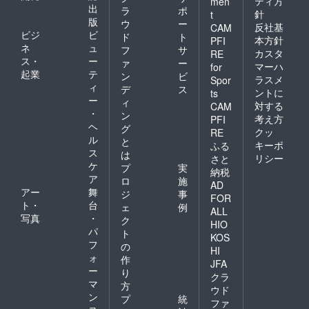
ティ方
men
出
ラ
ポ
針
t
版
ウ
ー
反社基
CAM
ビジ
ビ
ド
ト
本方針
PFI
ネ
ュ
フ
サ
カスタ
RE
ス・
ー
ァ
ー
マーハ
for
起業
テ
ン
ビ
ラスメ
Spor
ィ
デ
ス
ントに
ts
ー
ィ
対する
CAM
・
ン
考え方
PFI
ヘ
グ
クッ
RE
ル
と
キーポ
ふる
ス
は
リシー
さと
ケ
プ
実
納税
ア
ロ
施
AD
アー
舞
ジ
事
FOR
ト・
台
ェ
例
ALL
写真
・
ク
HIO
パ
ト
KOS
フ
の
HI
ォ
作
JFA
ー
り
クラ
マ
方
ウド
ン
プ
統
ファ