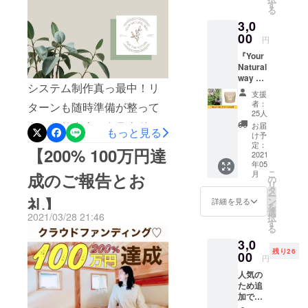
きております！
公式ネットショップで使え
サーに
す
る
なれる
てきております。今日は一
る500円クーポンもらえます
3,0
権利で
番の新芽の試作品を飲みな
す。
00
「Your Natural way」公式
円
『Your
がらの活動報告。ところで
『Your
Natural
LINE :
Natural
way 』
皆様、このリターンでたま
https://lin.ee/Rh7hBQ3insta
way 』
のHPに
システム制作真っ最中！リ
オリジ
スポン
たまよもぎ茶を選んだけ
支援
gramも始めました
ナルの
サーと
者：
ターンも随時準備が整って
ヨモギ
ど、今まで特によもぎの存
してお
25人
instagram：
茶をお
名前を
きております！クラウド
お届
もっと見る
在を気にしたことなかった
送りし
掲載さ
https://instagram.com/your_n
け予
ます。
ファンディング達成から、
せてい
定：
【200% 100万円達
よ？という方も多いのでは
atural_way_japan?
※４月に
2021
ただき
着々と準備を進めておりま
年05
収穫予
ます。
ないでしょうか？私も１、2
r=nametag
こ
月
成のご報告とお
定のた
※HPに
の
す！Your Natural way のロ
リ
め、お
年ほど前までは、ここまで
記載す
タ
ー
届けは
礼】
るお名
ン
詳細を見る
ゴも出来上がり(^^)先日は講
を
よもぎよもぎしてませんで
５月に
前を購
選
2021/03/28 21:46
択
なりま
師の皆様(サポーター)の第1
入時の
す
した。(どんな状態w)よもぎ
る
す。
備考欄
期の皆様と顔合わせ(o^^o)日
3,0
に必ず
の魅力を教えてくれたの
残り26
00
お記入
円
本中の子供をもつ親御さん
は、信頼する漢方リラク
くださ
人気の
い。 ※
のために、「どんな未来に
ゼージョンサロン経営者の
ため追
ニック
加で
したいか」のキックオフ
ネーム
内田知沙斗さん！ちーやん
す！