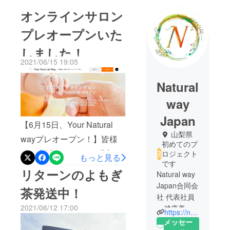
オンラインサロン
プレオープンいた
しました！
2021/06/15 19:05
Natural
way
Japan
【6月15日、Your Natural
山梨県
wayプレオープン！】皆様
初めてのプ
にご支援いただき、 「産前
ロジェクト
もっと見る
です
産後・育児中のサポートオ
リターンのよもぎ
Natural way
ンラインサロンYour Natural
Japan合同会
茶発送中！
way」公開を迎えることが
社 代表社員
2021/06/12 17:00
健康美を
できました！
https://naturalwayjapan.com/
テーマにし
メッセー
https://yournaturalway.jpよろ