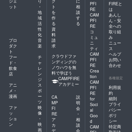
ジェ
り
ク
に
PFI
FIREと
ット
・
ト
相
RE
は
地
を
談
CAM
あんし
域
作
す
PFI
ん・安
活
る
る
RE
全への
性
資
コ
取り組
化
料
ミュ
み
プロ
音
請
ニ
ニュー
ダク
楽
求
ティ
ス
ト
CAM
ヘルプ
クラウドファ
フー
チ
PFI
お問い
ンディングの
ド・
ャ
RE
合わせ
ノウハウを無
飲食
レ
Crea
料で学ぼう
店
ン
tion
各種規定
CAMPFIRE
ジ
CAM
アカデミー
アニ
ス
利用規
PFI
メ・
ポ
約
RE
漫画
ー
CA
説
細則
for
ツ
MP
明
プライ
Soci
ファ
映
FI
会
バシー
al
ッ
像
RE
・
ポリ
Goo
ショ
・
ア
相
シー
d
ン
映
カ
談
特定商
CAM
画
デ
会
取引法