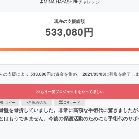
MINA HAYASHI
チャレンジ
現在の支援総額
533,080
円
人の支援により
533,080
円の資金を集め、
2021/03/03
に募集を終了し
もう一度プロジェクトをやってほしい
RLコピー
埋め込み
QRコード
骨盤を骨折していました。非常に高額な手術代に驚きましたが
とはもうできません。今後の保護活動のためにも手術代のサポ