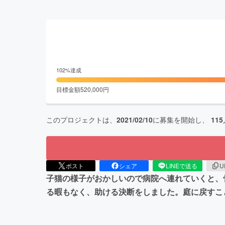
102
%達成
目標金額
520,000
円
このプロジェクトは、
2021/02/10
に募集を開始し、
115
ポスト
シェア
LINEで送る
U
子猫の様子がおかしいので病院へ連れていくと、
る暇もなく、助ける決断をしました。庭に戻すこ