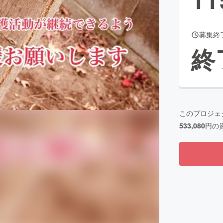
募集終
CAMPFIRE for Social Good
CAMPFIRE Creation
終
CAMPFIREふるさと納税
machi-ya
コミュニティ
このプロジェ
533,080
円の