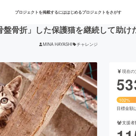
プロジェクトを掲載するには
はじめる
プロジェクトをさがす
骨盤骨折」した保護猫を継続して助け
MINA HAYASHI
チャレンジ
注目のリターン
注目の新着プロジェクト
募集終了が近いプロジェクト
も
現在の
音楽
舞台・パフォーマンス
53
ゲーム・サービス開発
フード・飲食店
102%
書籍・雑誌出版
アニメ・漫画
目標金額は5
支援者
チャレンジ
ビューティー・ヘルスケ
11