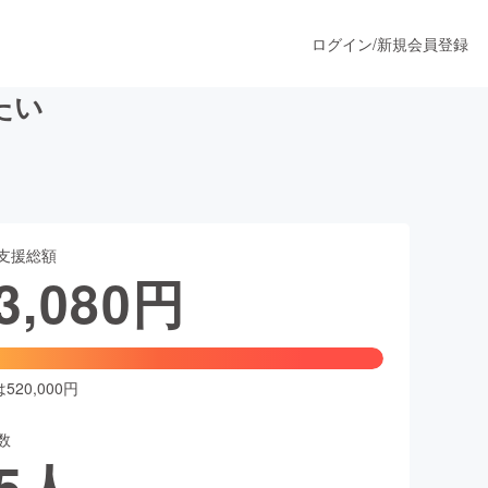
ログイン
/
新規会員登録
たい
うすぐ公開されます
支援総額
プロダクト
3,080
円
ファッション
スポーツ
20,000円
数
ア
ソーシャルグッド
5
人