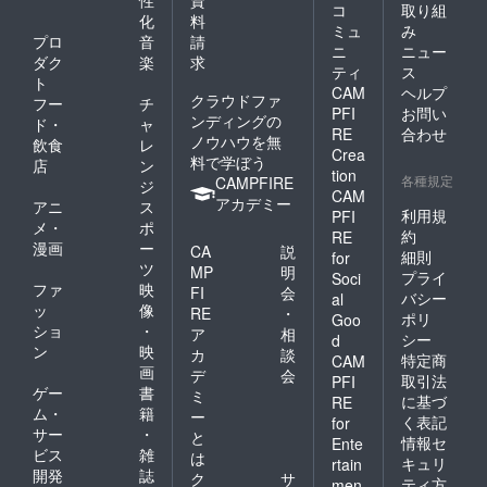
コ
取り組
化
料
ミュ
み
プロ
音
請
ニ
ニュー
ダク
楽
求
ティ
ス
ト
CAM
ヘルプ
クラウドファ
フー
チ
PFI
お問い
ンディングの
ド・
ャ
RE
合わせ
ノウハウを無
飲食
レ
Crea
料で学ぼう
店
ン
tion
各種規定
CAMPFIRE
ジ
CAM
アカデミー
アニ
ス
利用規
PFI
メ・
ポ
約
RE
漫画
ー
CA
説
細則
for
ツ
MP
明
プライ
Soci
ファ
映
FI
会
バシー
al
ッ
像
RE
・
ポリ
Goo
ショ
・
ア
相
シー
d
ン
映
カ
談
特定商
CAM
画
デ
会
取引法
PFI
ゲー
書
ミ
に基づ
RE
ム・
籍
ー
く表記
for
サー
・
と
情報セ
Ente
ビス
雑
は
キュリ
rtain
開発
誌
ク
サ
ティ方
men