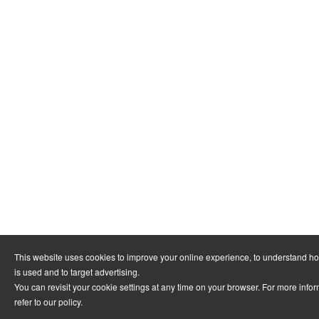
This website uses cookies to improve your online experience, to understand h
is used and to target advertising.
You can revisit your cookie settings at any time on your browser. For more info
refer to
our policy
.