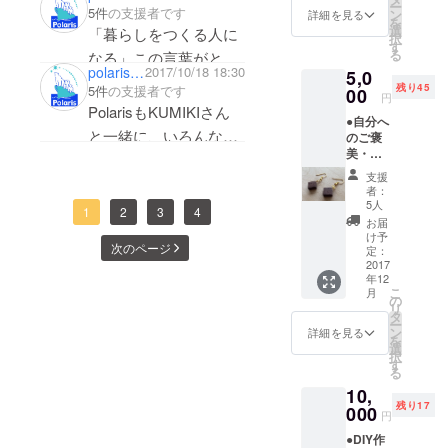
ー
床貼り
レジリエンス度は高い
度の小さな
5件
の支援者です
可。 ＊
ン
詳細を見る
を
／壁ヌ
期限：
選
「暮らしをつくる人に
お店やス
でしょうね！応援して
択
リ（ペ
2018年
す
る
タートアッ
なる」この言葉がとて
イント
ます！
3月末ま
polarisnpc
2017/10/18 18:30
5,0
or漆喰
で ＊
プのオフィ
も好きです。自分の暮
残り45
5件
の支援者です
等）／
00
DIT認定
円
スなど、は
らしやはたらき方を仲
壁ハリ
講座を
PolarisもKUMIKIさん
●自分へ
じめる人を
（壁
受講の
間と一緒に創っていく
と一緒に、いろんなま
のご褒
紙）／
場合は
「ともにつ
ことができると、とて
美・大
家具ヅ
受講料
ちで活動する人たちを
くる」で支
切な人
クリ ＊
金より
も自由になりますよ
支援
増やしていきたいで
への贈
電子チ
えるセルフ
3000円
者：
ね！KILTAという場所
り物に
ケット
引き。
5人
す。今後ともどうぞよ
リノベー
1
2
3
4
・ハン
になり
お届
が全国に広がりますよ
ろしくお願いいたしま
ションのプ
ドメイ
ます。
け予
次のページ
うに！
ドで作
＊事前
定：
ロデュース
す。応援してます！！
られた
2017
予約
に取り組ん
年12
森のピ
制、開
こ
月
アス（1
でいる。
館日の
の
リ
ペア）
み利用
タ
2016年7月に
ー
＊樹
可。 ＊
ン
詳細を見る
を
は、価値あ
種：
期限：
選
択
ウォル
2018年
るアイデア
す
る
ナット
3月末ま
を世界に拡
10,
＊金
で ＊
残り17
げることを
具：真
000
DIT認定
円
鍮メッ
講座を
目的とした
●DIY作
キ
受講の