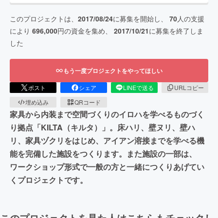
このプロジェクトは、
2017/08/24
に募集を開始し、
70
人の支援
により
696,000
円の資金を集め、
2017/10/21
に募集を終了しま
した
もう一度プロジェクトをやってほしい
ポスト
シェア
LINEで送る
URLコピー
埋め込み
QRコード
家具から内装まで空間づくりのイロハを学べるものづく
り拠点「KILTA（キルタ）」。床ハリ、壁ヌリ、壁ハ
リ、家具ヅクリをはじめ、アイアン溶接までを学べる機
能を完備した施設をつくります。また施設の一部は、
ワークショップ形式で一般の方と一緒につくりあげてい
くプロジェクトです。
このプロジェクトを見た人はこちらもチェックし