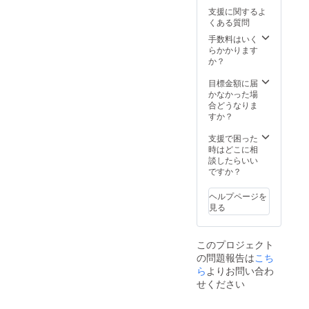
公式
リーサ
支援に関するよ
WEBサ
イズ ＊
くある質問
イト
色
「speci
：ネイ
手数料はいく
al
ビー or
らかかります
thanks
カーキ
か？
」にお
より選
名前を
択可 ＊
目標金額に届
掲載。
生
かなかった場
地 ：
合どうなりま
http://kil
綿ツイ
すか？
ta.jp ＊
ル
チケッ
支援で困った
トは電
時はどこに相
子チ
談したらいい
ケット
ですか？
になり
ます。
ヘルプページを
事前予
見る
約制、
開館日
のみ利
このプロジェクト
用可。
の問題報告は
こち
期限は
2018年
ら
よりお問い合わ
3月末ま
せください
で。 ＜
できる