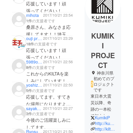
応援しています！頑
張ってください！
mihota
2017/10/21 23:54
1件
の支援者です
桑原さん、みなさま応
KUMIK
援してます！！埼玉に
ouji project
2017/10/21 23:29
できる日を楽しみにし
I
18件
の支援者です
てますね(^^)
応援しています！頑
PROJE
張ってください！
5989orange
2017/10/21 22:56
CT
8件
の支援者です
神奈川県
これからのKILTAを楽
初めてのプ
しみにしています！
ロジェクト
yoshizawamoe
2017/10/21 22:50
です
5件
の支援者です
東日本大震
応援してます。すてき
災以降、奇
な場所になりますよう
sayakamasu
2017/10/21 22:27
跡の一本松
に。これからが楽しみ
3件
の支援者です
で知られる
KumikiP
です！
今後のご活躍楽しみに
岩手県陸前
http://kumiki.in
してます。
高田市でス
http://kilta.jp
Ryosuke Omi
2017/10/21 21:50