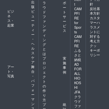
出
ラ
ポ
針
t
版
ウ
ー
反社基
CAM
ビジ
ビ
ド
ト
本方針
PFI
ネ
ュ
フ
サ
カスタ
RE
ス・
ー
ァ
ー
マーハ
for
起業
テ
ン
ビ
ラスメ
Spor
ィ
デ
ス
ントに
ts
ー
ィ
対する
CAM
・
ン
考え方
PFI
ヘ
グ
クッ
RE
ル
と
キーポ
ふる
ス
は
リシー
さと
ケ
プ
実
納税
ア
ロ
施
AD
アー
舞
ジ
事
FOR
ト・
台
ェ
例
ALL
写真
・
ク
HIO
パ
ト
KOS
フ
の
HI
ォ
作
JFA
ー
り
クラ
マ
方
ウド
ン
プ
統
ファ
ス
ロ
計