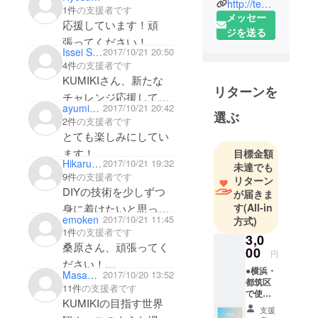
http://tedxhaneda.com/talk/dit-not-diy/?lang=ja
タートした
1件
の支援者です
メッセー
プロジェク
応援しています！頑
ジを送る
ト。活動初
張ってください！
期は、レン
Issei Sawada
2017/10/21 20:50
4件
の支援者です
ガのように
KUMIKIさん、新たな
加工された
リターンを
チャレンジ応援してい
国産杉キッ
ayumi_kajita
2017/10/21 20:42
ます！頑張ってくださ
トを用い
選ぶ
2件
の支援者です
て、地域の
い！
とても楽しみにしてい
集会所を地
ます！
目標金額
元住民とセ
Hikaru Ishii
2017/10/21 19:32
未達でも
ルフビルド
9件
の支援者です
リターン
DIYの技術を少しずつ
で再建。こ
が届きま
す
(All-in
の体験で感
身に着けたいと思って
emoken
2017/10/21 11:45
方式)
じた「つく
いるので、とても楽し
1件
の支援者です
3,0
る楽しさと
みにしています！
桑原さん、頑張ってく
00
つながる喜
円
ださい！
び」を全て
●横浜・
Masaaki Sato
2017/10/20 13:52
また、調布よりまくあ
都筑区
の人に届け
11件
の支援者です
で使え
け、や、キルタに遊び
たいとの想
KUMIKIの目指す世界
る ・
支援
に行きます♪
KILTA 3
いから、DIY