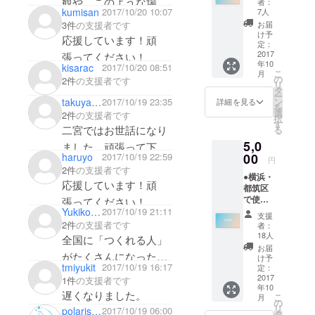
観や、このような場が
者：
時間パ
kumisan
2017/10/20 10:07
7人
楽しみにしていま
ではなく、
もっと広がって欲しい
スポー
お届
3件
の支援者です
DIT（Doing
す！！
ト ✕ 1
け予
ので、応援していま
応援しています！頑
＜でき
定：
it together＝
す。
ること
2017
張ってください！
ともにつく
年10
＞ ・ア
kisarac
2017/10/20 08:51
こ
月
る）をコン
イアン
の
2件
の支援者です
リ
溶接／
タ
セプトに掲
ー
床貼り
takuyaishii
2017/10/19 23:35
ン
詳細を見る
げ、活動範
を
／壁ヌ
選
2件
の支援者です
択
リ（ペ
囲を全国に
す
二宮ではお世話になり
る
イント
拡大。現在
5,0
or漆喰
ました。頑張って下さ
では、岩
等）／
00
haruyo
2017/10/19 22:59
円
い
壁ハリ
手、秋田・
2件
の支援者です
●横浜・
（壁
応援しています！頑
岡山・高知
都筑区
紙）／
で使え
など全国の
家具ヅ
張ってください！
る ・
Yukiko Nishino
2017/10/19 21:11
クリ ＊
林産地にお
支援
KILTA 3
電子チ
2件
の支援者です
者：
ける国産材
時間パ
ケット
18人
全国に「つくれる人」
スポー
になり
を主な素材
お届
ト ✕ 2
がたくさんになった
ます。
け予
とした家
＜でき
tmiyukit
2017/10/19 16:17
＊事前
定：
ら、確かに想像力と創
具・内装
ること
2017
予約
1件
の支援者です
年10
＞ ・ア
造力豊かな優しい人が
制、開
キットを使
遅くなりました。
こ
月
イアン
館日の
の
増えそうだし災害時の
い、10坪程
リ
polarisnpc
2017/10/19 06:00
溶接／
み利用
タ