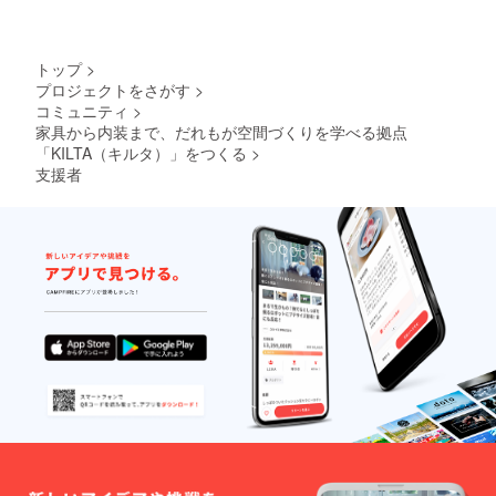
こと
＞：ア
イアン
溶接／
トップ
>
床貼り
プロジェクトをさがす
>
／壁ヌ
コミュニティ
>
リ（ペ
イント
家具から内装まで、だれもが空間づくりを学べる拠点
or漆喰
「KILTA（キルタ）」をつくる
>
等）／
支援者
壁ハリ
（壁
紙）／
家具ヅ
クリ ＊
チケッ
トをDIT
認定講
座の受
講に利
用する
場合は
受講料
金より
5000円
引き。
＊木材
や鉄材