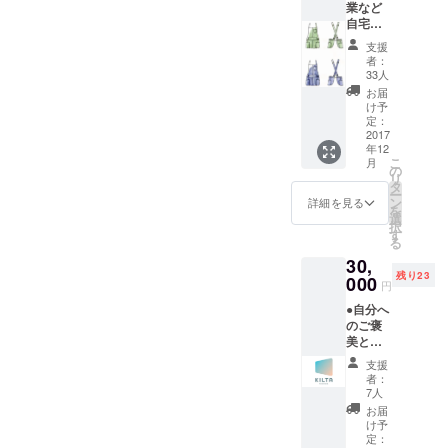
「TEDx
業など
場合は
自宅で
HANEDA」
受講料
使える
金より
支援
に選出。
・KILTA
5000円
者：
オリジ
引き。
33人
ナル
お届
ワーク
け予
エプロ
定：
ン ・
2017
年12
KILTA 3
こ
月
時間パ
の
リ
スポー
タ
ー
ト ✕ 1
ン
詳細を見る
を
＜でき
選
択
ること
す
る
＞ ・ア
30,
イアン
残り23
溶接／
000
円
床貼り
●自分へ
／壁ヌ
のご褒
リ（ペ
美とし
イント
て。大
or漆喰
支援
切な人
等）／
者：
への贈
壁ハリ
7人
り物
（壁
お届
に。 ・
紙）／
け予
KILTA
家具ヅ
定：