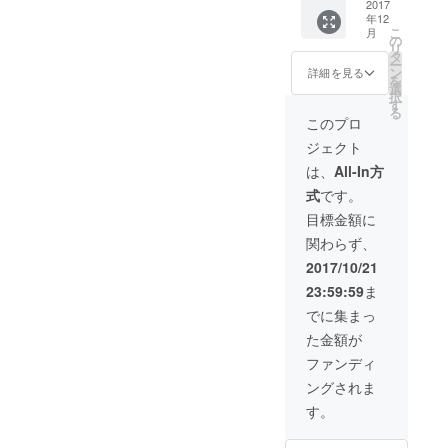
オリジ
2017
クリ ＊
年12
ナル
電子チ
こ
月
ワーク
ケット
の
リ
エプロ
になり
タ
ー
ン（１
ます。
ン
詳細を見る
を
つ） ・
＊事前
選
択
ハンド
予約
す
る
メイド
制、開
このプロ
でつく
館日の
ジェクト
られた
み利用
森のピ
可。 ＊
は、
All-In方
アス（1
期限：
式
です。
ペア）
2018年
・KILTA
3月末ま
目標金額に
3時間パ
で ＊
関わらず、
スポー
DIT認定
ト（３
講座を
2017/10/21
枚） ・
受講の
23:59:59
ま
KILTAで
場合は
使える
受講料
でに集まっ
木材や
金より
た金額が
鉄材を
3000円
プレゼ
引き。
ファンディ
ント
◎エプ
ングされま
（1000
ロンに
円分相
ついて
す。
当） ・
＊サイ
KILTA
ズ：フ