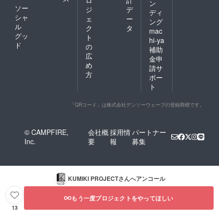
ン
ソー
ジ
デ
ディ
シャ
ェ
ー
ング
ル
ク
タ
mac
グッ
ト
hi-ya
ド
の
補助
広
金申
め
請サ
方
ポー
ト
「QRコード」は株式会社デンソーウェーブの登録商標です。
© CAMPFIRE,
会社概
採用情
パートナー
Inc.
要
報
募集
KUMIKI PROJECT
さんへアンコール
もう一度プロジェクトをやってほしい
13