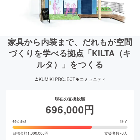
家具から内装まで、だれもが空間
づくりを学べる拠点「KILTA（キ
ルタ）」をつくる
KUMIKI PROJECT
コミュニティ
現在の支援総額
696,000
円
終了
69
%達成
目標金額
1,000,000
円
支援者数
70
人