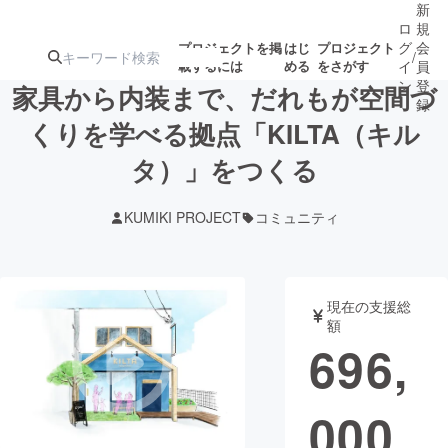
新
ロ
規
グ
会
プロジェクトを掲
はじ
プロジェクト
/
載するには
める
をさがす
イ
員
ン
登
家具から内装まで、だれもが空間づ
録
くりを学べる拠点「KILTA（キル
タ）」をつくる
人気のプロ
注目のリ
注目の新着プロ
募集終了が近いプ
もうすぐ公開
ジェクト
ターン
ジェクト
ロジェクト
されます
KUMIKI PROJECT
コミュニティ
アート・写真
音楽
現在の支援総
テクノロジー・ガジェット
ゲーム・サ
額
696,
映像・映画
書籍・雑誌
000
ビジネス・起業
チャレンジ