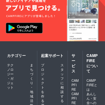
などは
KILTAで
お渡
し。
KILTAに
あるも
の限定
となり
ます。
＊ワー
クエプ
ロン
は、フ
リーサ
イズ。
カテゴリー
起案サポート
サ
CAMP
色はネ
ー
FIRE
イビー
テク
ま
プ
ス
or カー
ビ
につい
キより
ノロ
ち
ロ
タ
ス
て
選択
ジー
づ
ジ
ッ
可。生
・ガ
く
ェ
フ
地は綿
CAM
CAMP
ジェ
り
ク
に
ツイル
PFI
FIREと
ット
・
ト
相
になり
RE
は
ます。
地
を
談
CAM
あんし
域
作
す
PFI
ん・安
活
る
る
RE
全への
性
資