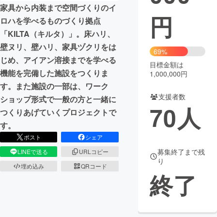
家具から内装まで空間づくりのイ
円
まちづくり・地域活性化
ロハを学べるものづくり拠点
「KILTA（キルタ）」。床ハリ、
壁ヌリ、壁ハリ、家具ヅクリをは
CAMPFIRE for Social Good
CAMPFIRE Creation
69%
じめ、アイアン溶接までを学べる
CAMPFIREふるさと納税
machi-ya
コミュニティ
目標金額は
機能を完備した施設をつくりま
1,000,000円
す。また施設の一部は、ワーク
支援者数
ショップ形式で一般の方と一緒に
70
人
つくりあげていくプロジェクトで
す。
ポスト
シェア
募集終了まで残
LINEで送る
URLコピー
り
埋め込み
QRコード
終了