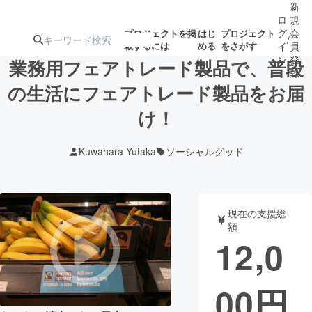
新
ロ
規
グ
会
プロジェクトを掲
はじ
プロジェクト
/
載するには
める
をさがす
イ
員
ン
登
業務用フェアトレード製品で、普段
録
の生活にフェアトレード製品をお届
け！
人気のプロ
注目のリ
注目の新着プロ
募集終了が近いプ
もうすぐ公開
ジェクト
ターン
ジェクト
ロジェクト
されます
Kuwahara Yutaka
ソーシャルグッド
アート・写真
音楽
現在の支援総
テクノロジー・ガジェット
ゲーム・サ
額
12,0
映像・映画
書籍・雑誌
00
円
ビジネス・起業
チャレンジ