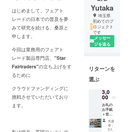
Yutaka
はじめまして、フェアト
埼玉県
レードの日本での普及を夢
初めてのプ
ロジェクト
みて研究を続ける、桑原と
です
申します。
メッセー
ジを送る
今回は業務用のフェアト
レード製品専門店、
"Star
Fairtraders"
の立ち上げをす
リターンを
るために
選ぶ
クラウドファンディングに
3,0
挑戦させていただいており
00
円
ます。
お礼の
お手紙
＋世界
の写真5
支援
枚（お
者：
好きな
2人
私は現在、英国ロンドンの