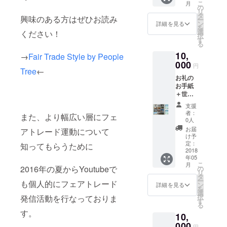
こ
月
の
リ
タ
興味のある方はぜひお読み
ー
ン
詳細を見る
を
選
ください！
択
す
る
10,
→
Fair Trade Style by People
000
円
Tree
←
お礼の
お手紙
＋世界
の写真
支援
１２枚
者：
また、より幅広い層にフェ
セット
0人
フェア
お届
アトレード運動について
トレー
け予
ドシュ
定：
知ってもらうために
ガー１
2018
年05
kg ２箱
こ
月
2016年の夏からYoutubeで
の
リ
タ
ー
も個人的にフェアトレード
ン
詳細を見る
を
選
択
発信活動を行なっておりま
す
る
す。
10,
000
円