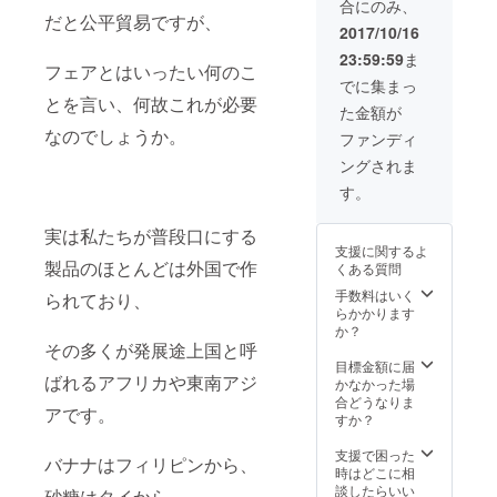
合にのみ、
だと公平貿易ですが、
2017/10/16
23:59:59
ま
フェアとはいったい何のこ
でに集まっ
とを言い、何故これが必要
た金額が
なのでしょうか。
ファンディ
ングされま
す。
実は私たちが普段口にする
支援に関するよ
製品のほとんどは外国で作
くある質問
手数料はいく
られており、
らかかります
か？
その多くが発展途上国と呼
目標金額に届
ばれるアフリカや東南アジ
かなかった場
合どうなりま
アです。
すか？
支援で困った
バナナはフィリピンから、
時はどこに相
談したらいい
砂糖はタイから、