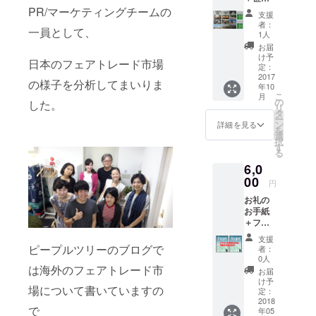
の写真
PR/マーケティングチームの
支援
１２枚
者：
一員として、
セット
1人
＋フェ
お届
アト
け予
日本のフェアトレード市場
レード
定：
コー
2017
の様子を分析してまいりま
年10
ヒー
こ
月
シュ
の
した。
リ
ガーｘ
タ
ー
１０
ン
詳細を見る
を
選
択
す
る
6,0
00
円
お礼の
お手紙
＋フェ
アト
支援
レード
ピープルツリーのブログで
者：
シュ
0人
ガー1kg
は海外のフェアトレード市
お届
２箱
け予
場について書いていますの
定：
2018
で
年05