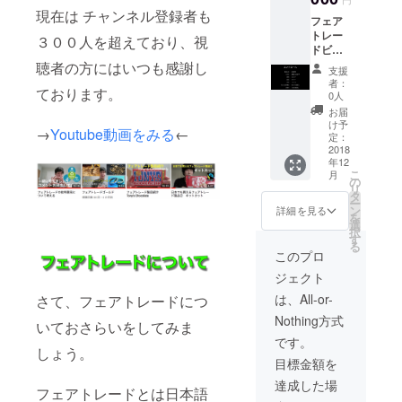
現在は チャンネル登録者も
フェア
トレー
３００人を超えており、視
ドビジ
ネスを
聴者の方にはいつも感謝し
支援
記録し
者：
ております。
た映像
0人
作品を
お届
作ろう
け予
→
Youtube動画をみる
←
と考え
定：
ていま
2018
年12
す。 そ
こ
月
のエン
の
リ
ドロー
タ
ー
ルにお
ン
詳細を見る
を
名前を
選
択
記載い
す
る
たしま
このプロ
す。 ＋
ジェクト
お礼の
お手紙
は、All-or-
さて、フェアトレードにつ
Nothing方式
いておさらいをしてみま
です。
しょう。
目標金額を
達成した場
フェアトレードとは日本語