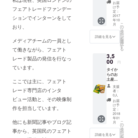
ものを
お届
お選び
け予
フェアトレードファンデー
いただ
定：
けま
2017
ションでインターンをして
年10
す）
こ
月
おり、
の
リ
タ
ー
ン
詳細を見る
を
メディアチームの一員とし
選
択
す
て働きながら、フェアト
る
3,5
レード製品の発信を行なっ
00
円
ています。
タイか
らのお
土産を
ここでは主に、フェアト
買って
支援
きま
レード専門店のインタ
者：
す！＋
0人
ビュー活動と、その映像制
お礼の
お届
お手紙
け予
作を担当しています。
「ドラ
定：
イマン
2018
年01
ゴー＆
他にも新聞記事やブログ記
こ
月
カップ
の
リ
ヌード
タ
事から、英国民のフェアト
ー
ル」 (画
ン
詳細を見る
を