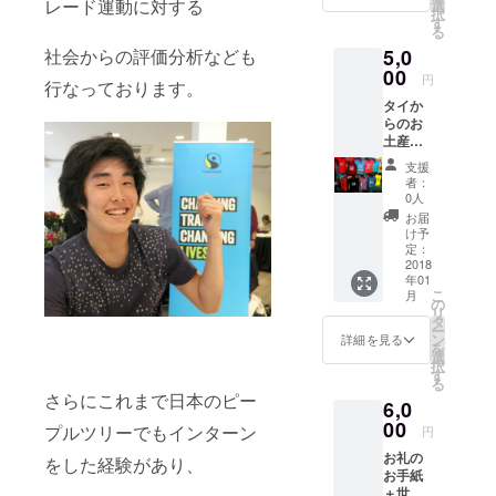
像はイ
レード運動に対する
選
択
メージ
す
る
です)
社会からの評価分析なども
5,0
00
円
行なっております。
タイか
らのお
土産を
買って
支援
きま
者：
す！＋
0人
お礼の
お届
お手紙
け予
「Tシャ
定：
ツ」 (画
2018
年01
像はイ
こ
月
メージ
の
リ
です)
タ
ー
ン
詳細を見る
を
選
択
す
る
さらにこれまで日本のピー
6,0
00
プルツリーでもインターン
円
お礼の
をした経験があり、
お手紙
＋世界