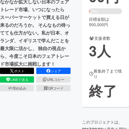
なかなか拡大しない日本のフェア
トレード市場、いつになったら
まちづくり・地域活性化
2%
スーパーマーケットで買える日が
目標金額は
500,000円
来るのだろうか。 そんなもの待っ
CAMPFIRE for Social Good
CAMPFIRE Creation
てても仕方がない。私が日本、オ
CAMPFIREふるさと納税
machi-ya
コミュニティ
支援者数
ランダ、イギリスで学んだことを
3
人
最大限に活かし、 独自の視点か
ら、今度こそ日本のフェアトレー
ド市場拡大に挑戦します！
募集終了まで残
ポスト
シェア
り
LINEで送る
URLコピー
終了
埋め込み
QRコード
このプロジェクトは、