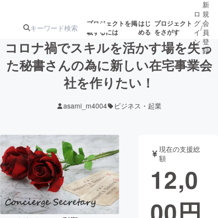
新
ロ
規
グ
会
プロジェクトを掲
はじ
プロジェクト
/
載するには
める
をさがす
イ
員
ン
登
コロナ禍でスキルを活かす場を失っ
録
た秘書さんの為に新しい在宅事業会
社を作りたい！
人気のプロ
注目のリ
注目の新着プロ
募集終了が近いプ
もうすぐ公開
ジェクト
ターン
ジェクト
ロジェクト
されます
asami_m4004
ビジネス・起業
アート・写真
音楽
現在の支援総
テクノロジー・ガジェット
ゲーム・サ
額
12,0
映像・映画
書籍・雑誌
00
円
ビジネス・起業
チャレンジ