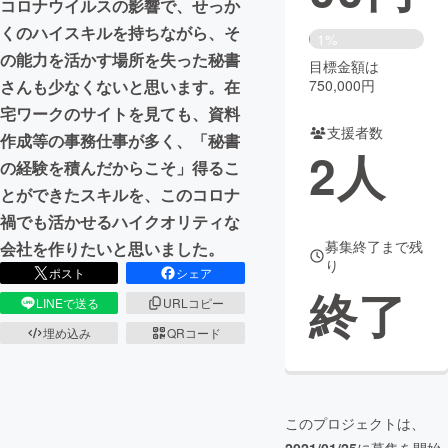
コロナウイルスの影響で、せっか
くのハイスキルを持ちながら、そ
まちづくり・地域活性化
1%
の能力を活かす場所を失った秘書
目標金額は
750,000円
さんも少なくないと思います。在
CAMPFIRE for Social Good
CAMPFIRE Creation
宅ワークのサイトを見ても、資料
CAMPFIREふるさと納税
machi-ya
コミュニティ
支援者数
作成等の事務仕事が多く、「秘書
2
人
の経験を積んだからこそ」得るこ
とができたスキルを、このコロナ
禍でも活かせるハイクオリティな
募集終了まで残
会社を作りたいと思いました。
り
ポスト
シェア
終了
LINEで送る
URLコピー
埋め込み
QRコード
このプロジェクトは、