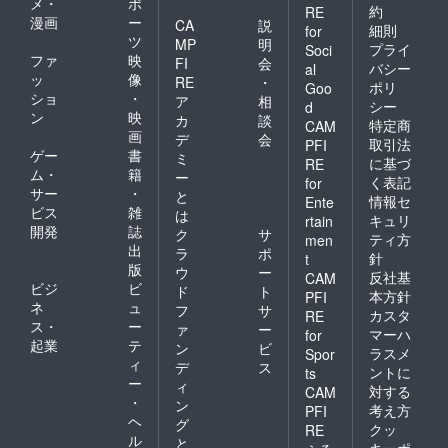
メ・
ポ
約
RE
漫画
ー
CA
説
細則
for
ツ
MP
明
プライ
Soci
ファ
映
FI
会
バシー
al
ッ
像
RE
・
ポリ
Goo
ショ
・
ア
相
シー
d
ン
映
カ
談
特定商
CAM
画
デ
会
取引法
PFI
ゲー
書
ミ
に基づ
RE
ム・
籍
ー
く表記
for
サー
・
と
情報セ
Ente
ビス
雑
は
キュリ
rtain
開発
誌
ク
サ
ティ方
men
出
ラ
ポ
針
t
版
ウ
ー
反社基
CAM
ビジ
ビ
ド
ト
本方針
PFI
ネ
ュ
フ
サ
カスタ
RE
ス・
ー
ァ
ー
マーハ
for
起業
テ
ン
ビ
ラスメ
Spor
ィ
デ
ス
ントに
ts
ー
ィ
対する
CAM
・
ン
考え方
PFI
ヘ
グ
クッ
RE
ル
と