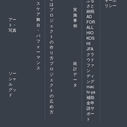
キーポ
ふる
ス
は
リシー
さと
ケ
プ
実
納税
ア
ロ
施
AD
アー
舞
ジ
事
FOR
ト・
台
ェ
例
ALL
写真
・
ク
HIO
パ
ト
KOS
フ
の
HI
ォ
作
JFA
ー
り
クラ
マ
方
ウド
ン
プ
統
ファ
ス
ロ
計
ン
ソー
ジ
デ
ディ
シャ
ェ
ー
ング
ル
ク
タ
mac
グッ
ト
hi-ya
ド
の
補助
広
金申
め
請サ
方
ポー
ト