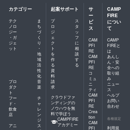
カテゴリー
起案サポート
サ
CAMP
ー
FIRE
テク
ま
プ
ス
ビ
につい
ノロ
ち
ロ
タ
ス
て
ジー
づ
ジ
ッ
・ガ
く
ェ
フ
CAM
CAMP
ジェ
り
ク
に
PFI
FIREと
ット
・
ト
相
RE
は
地
を
談
CAM
あんし
域
作
す
PFI
ん・安
活
る
る
RE
全への
性
資
コ
取り組
化
料
ミュ
み
プロ
音
請
ニ
ニュー
ダク
楽
求
ティ
ス
ト
CAM
ヘルプ
クラウドファ
フー
チ
PFI
お問い
ンディングの
ド・
ャ
RE
合わせ
ノウハウを無
飲食
レ
Crea
料で学ぼう
店
ン
tion
各種規定
CAMPFIRE
ジ
CAM
アカデミー
アニ
ス
利用規
PFI