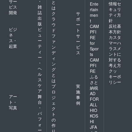
サー
・
と
して岡
美術専
情報セ
「ART
Ente
ビス
雑
は
田美術
攻に入
DIGITA
キュリ
rtain
開発
誌
館にブ
学2012
L
ク
サ
ティ方
men
ロンズ
年、崇
STUDIO
出
ラ
ポ
針
t
作品
城大学
」と作
版
ウ
ー
反社基
CAM
「波
芸術研
家契約
ビジ
ビ
ド
ト
誘」を
究科修
本方針
PFI
を交わ
ネ
ュ
フ
サ
永久設
士課程
した。
カスタ
RE
ス・
ー
置。以
美術専
ァ
ー
マーハ
for
降2019
攻を卒
起業
テ
ン
ビ
ラスメ
Spor
年現在
業2012
ィ
デ
ス
ントに
ts
まで彫
年、崇
ー
ィ
対する
刻家と
城大学
CAM
・
ン
して作
研究生
考え方
PFI
ヘ
品に対
として1
グ
クッ
RE
する理
年間勝
ル
と
キーポ
ふる
想と現
野研究
ス
は
リシー
さと
実の交
室所属
ケ
プ
実
納税
錯点を
2013
ア
ロ
施
探究す
年、彫
AD
アー
舞
ジ
事
るよう
刻家と
FOR
ト・
台
な制作
して岡
ェ
例
ALL
をして
田美術
写真
・
ク
HIO
活動し
館にブ
パ
ト
KOS
てい
ロンズ
フ
の
る。
作品
HI
ォ
作
「波
JFA
ー
誘」を
り