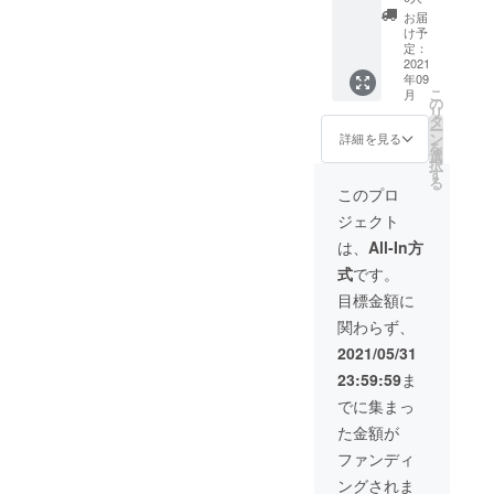
トに
難しい
最低4方
奥行約
けでな
見た瞬
イナで
お届
なって
テーマ
位（出
23㎝(金
く、時
間に幸
け予
の
もらえ
を形に
来れ
額は消
に、命
定：
せにな
UNHCR
ること
しよう
ば、12
費税・
2021
を宿す
れる作
との共
年09
を願い
とされ
方位）
送料込
ことも
品制作
同制
こ
月
ます。
てい
の写真
みです)
可能に
の
をして
作、
リ
頑張っ
る。
を送っ
オリジ
するの
タ
いる。
2018年
ー
てくだ
アー
て頂き
ナル
かと、
ン
現在世
詳細を見る
エクア
を
さい。
ティス
写真を
で、胸
改めて
選
界中で
ドルの
択
プロ
トやそ
もとに
像を作
アート
す
壁画を
女性刑
る
フィー
うでな
作成し
成しま
の自由
残す活
このプロ
務所、
ル 大串
い方に
ます。
す。 ※
度の高
動「
2019年
ジェクト
亮平
も興味
伺う事
顔の
さに感
Over
ハイチ
1976
をもっ
が可能
写った
銘を受
the Wall
は、
All-In方
での国
年 京
ていた
な場合
胸より
けま
」を主
境なき
式
です。
都生ま
だい
は、
上の写
す。保
催し、
医師団
れ 1992
て、み
伺って
真を、
全と開
2015年
目標金額に
との共
年 佐
んなで
の作成
正面、
発をつ
ケニア
同制作
関わらず、
賀県立
エコと
になり
右横、
なぐ、
のスラ
など、
佐賀北
は何か
ます。
左横、
当該プ
ム街、
2021/05/31
現地の
高等学
を考え
諸井謙
後ろの
ロジェ
2016年
人々と
23:59:59
ま
校入学
るきっ
司さん
最低4方
クトを
東ティ
一緒に
1995
かけに
からの
位（出
私は心
モール
でに集まっ
壁画を
年 京
なるよ
応援
来れ
から応
の国立
残す活
た金額が
都精華
うなコ
メッ
ば、12
援して
病院、
動をし
大学日
ンテス
セージ
方位）
いま
2017年
ファンディ
てい
本画専
トに
ecoと
の写真
す。 ト
ウクラ
る。
ングされま
攻入学
なって
art、こ
を送っ
ミナガ
イナで