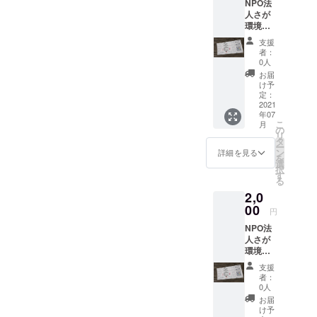
NPO法
人さが
環境推
進セン
支援
ター：
者：
くらし
0人
塾商品
お届
券1,000
け予
円分(金
定：
額は送
2021
年07
料込み
こ
月
です) 佐
の
リ
賀市高
タ
ー
木瀬町
ン
詳細を見る
を
にあ
選
択
る、リ
す
る
ユース
2,0
ショッ
プくら
00
円
し塾で
NPO法
使用で
人さが
きる商
環境推
品券で
進セン
す。
支援
ター：
1,000円
者：
くらし
未満で
0人
塾商品
のご使
お届
券(金額
用の場
け予