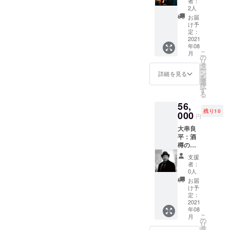
者：
S3号
キを送
ものか
2人
273角
付しま
もしれ
お届
(金額は
す ミヤ
ない。
け予
消費
ザキケ
定：
いつも
税・送
2021
ンスケ
と違う
年08
料込み
さんか
発見や
こ
月
です) こ
らの応
の
驚きが
リ
のプロ
援メッ
タ
きっと
ー
ジェク
セージ
ン
そこに
詳細を見る
を
トのた
「ゴ
選
はある
択
めに書
ミ」と
す
と思い
る
き下ろ
呼ばれ
ます。
56,
してく
る不要
アート
残り10
れる新
000
品を
の存在
円
作オリ
使って
意義を
大串良
ジナル
アート
知る上
平：酒
原画を
作品を
でとて
樽の木
お届け
作るの
も貴重
に書い
しま
は、料
なこの
支援
たもの
す。 写
理人が
取り組
者：
(金額は
真は、
無人島
0人
みに、
消費
あくま
の食材
多くの
お届
税・送
でイ
を使っ
け予
人が賛
料込み
メージ
定：
て料理
同して
です) 旧
2021
です。
を作る
くれる
年08
枝梅酒
どのよ
ような
ことを
こ
月
造に
うな作
の
ものか
願いま
リ
残って
品が届
タ
もしれ
す。そ