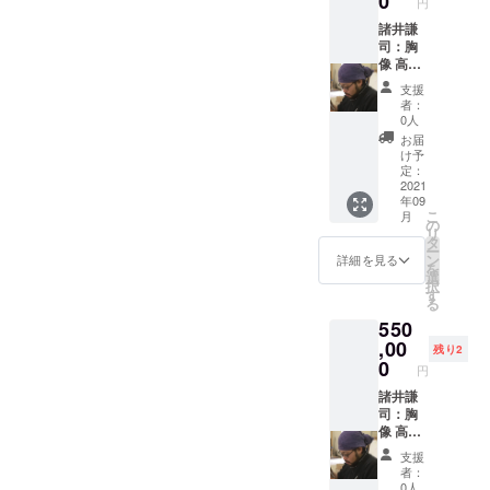
0
円
を結ぶ
(写真は
題。私
い作品
マに、
という
イメー
諸井謙
たちが
がたく
見た瞬
難しい
ジで
司：胸
未来に
さん生
間に幸
テーマ
す：額
像 高さ
残すべ
まれま
せにな
を形に
装して
約20㎝
きもの
すよう
れる作
支援
しよう
いるも
✕ 巾約
は、真
に！ プ
品制作
者：
とされ
のがあ
20㎝ ✕
新しく
ロ
0人
をして
てい
りませ
奥行約
創られ
フィー
いる。
お届
る。
んでし
10㎝(金
るもの
ル：
け予
現在世
アー
た)どの
額は消
や、感
定：
1978年
界中で
ティス
ような
費税・
2021
動的な
佐賀市
壁画を
年09
トやそ
作品が
送料込
作品ば
生ま
残す活
こ
月
うでな
届く
みです)
かりで
の
れ。筑
動「
リ
い方に
か？楽
オリジ
はな
タ
波大学
Over
ー
も興味
しみに
ナル
い。守
ン
修士課
詳細を見る
the Wall
を
をもっ
お待ち
で、胸
るべき
選
程芸術
」を主
択
ていた
くださ
像を作
ものも
す
研究科
催し、
る
だい
い。 大
成しま
並行し
を修了
2015年
550
て、み
串亮平
す。 ※
て創っ
後、ロ
ケニア
んなで
さんか
顔の
,00
て行か
ンドン
のスラ
残り2
エコと
らの応
写った
なくて
0
へ渡り
ム街、
円
は何か
援メッ
胸より
はなら
アート
2016年
を考え
セー
上の写
諸井謙
ないは
制作を
東ティ
るきっ
ジ：エ
真を、
司：胸
ずだ。
開始。
モール
かけに
コと
正面、
像 高さ
アート
Super
の国立
なるよ
アート
右横、
約35㎝
は心を
Happy
病院、
支援
うなコ
を結ぶ
左横、
✕ 巾約
豊かに
をテー
2017年
者：
ンテス
という
後ろの
35㎝ ✕
耕すだ
マに、
0人
ウクラ