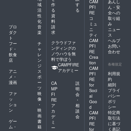
CAM
あんし
アリユ
スを卒
年、佐
「ART
域
作
す
PFI
ん・安
メにて4
業2010
賀北高
EXPO
活
る
る
人展
年、崇
校普通
RE
全への
NEW
性
資
「照
城大学
科芸術
YORK
コ
取り組
化
料
下」開
芸術研
コース
2014」
ミュ
み
催 佐賀
究科修
を卒業
プロ
音
請
、2016
ニ
ニュー
新聞歴
士課程
2006
年パリ
ダク
楽
求
ティ
ス
史小説
美術専
年、崇
のルー
ト
CAM
ヘルプ
「威風
攻に入
城大学
ブル美
クラウドファ
フー
チ
堂々」
学2012
芸術学
術館で
PFI
お問い
ンディングの
ド・
ャ
挿絵毎
年、崇
部美術
開催さ
RE
合わせ
ノウハウを無
飲食
レ
日連載
城大学
学科彫
れた
Crea
料で学ぼう
ジャズ
芸術研
刻コー
「Art
店
ン
tion
シン
究科修
スに入
各種規定
shoppin
CAMPFIRE
ジ
CAM
ガーケ
士課程
学2010
g」で高
アカデミー
アニ
ス
イコ
美術専
年、崇
利用規
PFI
く評価
メ・
ポ
リーCD
攻を卒
城大学
され、
約
RE
漫画
ー
アルバ
業2012
芸術学
CA
説
ニュー
細則
for
ム「the
年、崇
部美術
ツ
ヨーク
MP
明
プライ
Soci
golden
城大学
学科彫
では
ファ
映
FI
会
バシー
al
rule」
研究生
刻コー
「Mich
ッ
像
RE
・
ポリ
ジャ
として1
スを卒
Goo
eal
ショ
・
ア
相
ケット
年間勝
業2010
Mariau
シー
d
ン
映
イラス
野研究
年、崇
カ
談
d
特定商
CAM
ト制作
室所属
城大学
画
Gallery
デ
会
取引法
PFI
2013
芸術研
」と、
ゲー
書
ミ
に基づ
RE
年、彫
究科修
パリで
ム・
籍
ー
く表記
for
刻家と
士課程
は