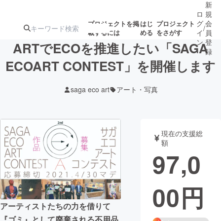
新
ロ
規
グ
会
プロジェクトを掲
はじ
プロジェクト
/
載するには
める
をさがす
イ
員
ン
登
ARTでECOを推進したい「SAGA
録
ECOART CONTEST」を開催します
人気のプロ
注目のリ
注目の新着プロ
募集終了が近いプ
もうすぐ公開
saga eco art
アート・写真
ジェクト
ターン
ジェクト
ロジェクト
されます
アート・写真
音楽
現在の支援総
額
97,0
テクノロジー・ガジェット
ゲーム・サ
00
円
映像・映画
書籍・雑誌
アーティストたちの力を借りて
ビジネス・起業
チャレンジ
『ゴミ』として廃棄される不用品