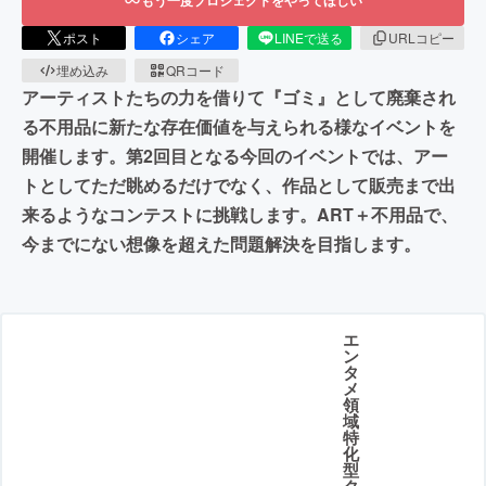
ポスト
シェア
LINEで送る
URLコピー
埋め込み
QRコード
アーティストたちの力を借りて『ゴミ』として廃棄され
る不用品に新たな存在価値を与えられる様なイベントを
開催します。第2回目となる今回のイベントでは、アー
トとしてただ眺めるだけでなく、作品として販売まで出
来るようなコンテストに挑戦します。ART＋不用品で、
今までにない想像を超えた問題解決を目指します。
エ
ン
タ
メ
領
域
特
化
型
ク