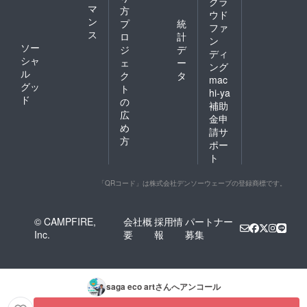
クラ
永久設
マ
方
ウド
置。以
ン
プ
統
ファ
降2019
ス
ロ
計
年現在
ン
ソー
ジ
デ
まで彫
ディ
シャ
刻家と
ェ
ー
ング
して作
ル
ク
タ
mac
品に対
グッ
ト
hi-ya
する理
ド
の
補助
想と現
広
実の交
金申
め
錯点を
請サ
探究す
方
ポー
るよう
ト
な制作
をして
活動し
「QRコード」は株式会社デンソーウェーブの登録商標です。
てい
る。
© CAMPFIRE,
会社概
採用情
パートナー
Inc.
要
報
募集
saga eco art
さんへアンコール