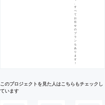
、
す
べ
て
お
任
せ
の
プ
ラ
ン
も
あ
り
ま
す
！
このプロジェクトを見た人はこちらもチェックし
ています