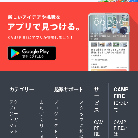
ト展開
04OSA
年、佐
される
的なア
催 喫茶
KA」の
賀北高
方皆が
ウトラ
アリユ
イラス
校普通
ecoにつ
インと
メにて4
トを手
科芸術
いて考
多色彩
人展
がける
コース
える、
を併せ
「照
NBCラ
に入学
そんな
持つマ
下」開
ジオス
2006
催しに
チエー
催 佐賀
キッ
年、佐
なるこ
ルが特
新聞歴
ピーラ
賀北高
とを願
徴の通
史小説
ジオ
校普通
いま
称「ボ
「威風
カーデ
科芸術
す。 プ
ンド
堂々」
ザイン
コース
ロ
アート
挿絵毎
採用 佐
を卒業
フィー
（登録
日連載
賀県武
2006
ル 諸井
商
ジャズ
雄市内
年、崇
謙司
標）」
シン
田天満
城大学
1988
と呼ば
ガーケ
宮大絵
芸術学
年、3月
れる独
イコ
馬3枚復
部美術
29日に
自の画
カテゴリー
起案サポート
サ
CAMP
リーCD
元 アー
学科彫
佐賀に
法は、
ー
FIRE
アルバ
トス
刻コー
生まれ
2014年
テク
ま
プ
ス
ム「the
ペース
スに入
る2003
ビ
につい
ニュー
golden
４１７
学2010
年、佐
ヨーク
ノロ
ち
ロ
タ
ス
て
rule」
にてサ
年、崇
賀北高
で開催
ジー
づ
ジ
ッ
ジャ
イケデ
城大学
校普通
された
・ガ
く
ェ
フ
ケット
リック
芸術学
科芸術
CAM
CAMP
世界最
ジェ
り
ク
に
イラス
イラス
部美術
コース
大級の
PFI
FIREと
ット
・
ト
相
ト制作
ト展開
学科彫
に入学
アート
RE
は
催 喫茶
刻コー
2006
地
を
談
フェス