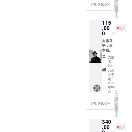
ー
いた木
くか？
ン
ない。
詳細を見る
して素
を
の酒樽
楽しみ
選
いつも
晴らし
択
にその
にお待
す
と違う
い作品
る
時のイ
ちくだ
発見や
がたく
115
ンスピ
さい。
驚きが
さん生
レー
,00
トミナ
きっと
まれま
残り3
ション
ガボン
0
そこに
すよう
円
で日本
ドさん
はある
に！ プ
画を描
大串良
からの
と思い
ロ
いた作
平：日
応援
ます。
フィー
品で
本画
メッ
アート
ル 1978
す。ど
13cm角
セージ
の存在
年佐賀
支援
のよう
(額装
「消費
意義を
市生ま
者：
な作品
25cm）
ばかり
知る上
0人
れ。筑
が届く
(金額は
をして
でとて
波大学
お届
か？楽
消費
生きて
も貴重
け予
修士課
しみに
税・送
いない
定：
なこの
程芸術
お待ち
料込み
2021
だろう
取り組
研究科
年08
くださ
です) 日
か.....」
みに、
を修了
こ
月
い。 大
本画を
利便性
の
多くの
後、ロ
リ
串亮平
旧枝梅
や文明
タ
人が賛
ンドン
ー
さんか
酒造に
の進化
ン
同して
詳細を見る
へ渡り
を
らの応
眠って
を求め
選
くれる
アート
択
援メッ
いた古
るあま
す
ことを
制作を
る
セー
材を使
り目を
願いま
開始。
340
ジ：エ
い額装
背けが
す。そ
Super
コと
したも
,00
ちな環
して素
Happy
残り3
アート
です。
境問
晴らし
をテー