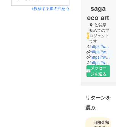
saga
※投稿する際の注意点
eco art
佐賀県
初めてのプ
ロジェクト
です
https://sagaeco.sagafan.jp/
https://www.facebook.com/sagaeco/
https://www.npo-homepage.go.jp/npoportal/detail/041000084
https://sagaeco.sagafan.jp/e955826.html
メッセー
ジを送る
リターンを
選ぶ
目標金額