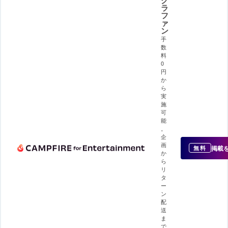
ラ
フ
ァ
ン
手
数
料
0
円
か
ら
実
施
可
能
。
企
画
掲載
無料
か
ら
リ
タ
ー
ン
配
送
ま
で