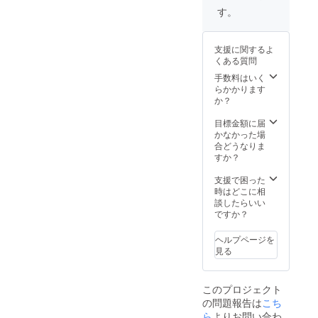
2001
もらえ
の二つ
て頂き
ボンド
の
す。
年 京
ること
のテー
写真を
プロ
UNHCR
都の旅
を願い
マを１
もとに
フィー
との共
館お宿
ます。
つにま
作成し
ル： 世
同制
支援に関するよ
「吉
頑張っ
とめて
ます。
界で唯
作、
くある質問
水」で
てくだ
形にす
伺う事
一、木
2018年
グルー
さい。
ること
が可能
工用ボ
手数料はいく
エクア
プ展
プロ
はとて
な場合
ンドを
らかかります
ドルの
（京
フィー
も大変
は、
使って
か？
女性刑
都）
ル 大串
だと思
伺って
描く画
務所、
2002
亮平
いま
の作成
家。現
目標金額に届
2019年
年 京
1976
す。し
になり
代アー
かなかった場
ハイチ
都ホテ
年 京
かし、
ます。
ティス
合どうなりま
での国
ルオー
都生ま
皆さん
諸井謙
ト。パ
すか？
境なき
クラに
れ 1992
のart作
司さん
リの画
医師団
て
年 佐
品がeco
からの
廊所
支援で困った
との共
ファッ
賀県立
につい
応援
属。福
時はどこに相
同制作
ション
佐賀北
て考
メッ
岡県福
談したらいい
など、
ショー
高等学
え、行
セージ
岡市出
ですか？
現地の
「京都
校入学
動する
ecoと
身、佐
人々と
ボー
1995
きっか
art、こ
賀県多
一緒に
ヘルプページを
グ」の
年 京
けにな
の二つ
久市在
壁画を
見る
空間演
都精華
り、未
のテー
住。創
残す活
出。
大学日
来に繋
マを１
作テー
動をし
2004
本画専
がるか
つにま
マは、
てい
このプロジェクト
年 野
攻入学
もしれ
とめて
つなぐ
る。
の問題報告は
こち
外ライ
2001
ませ
形にす
（接着
ブ「サ
年 京
ん。こ
ること
ら
よりお問い合わ
す