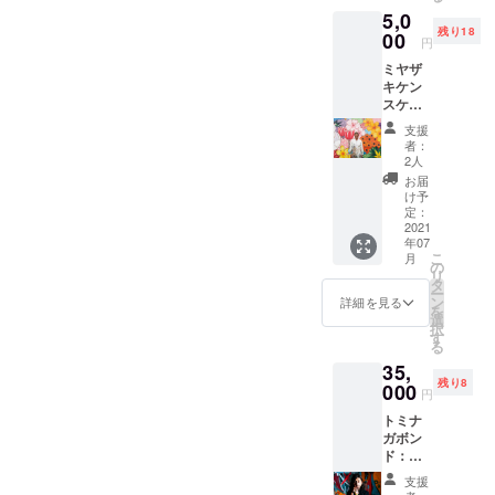
い。 ※
5,0
謝のお
有効期
残り18
礼ハガ
00
限：
円
キを送
2021年
ミヤザ
付しま
8月31日
キケン
す ミヤ
まで
スケ：
ザキケ
ポスト
ンスケ
支援
カード
さんか
者：
20枚(金
らの応
2人
額は消
援メッ
お届
費税・
セージ
け予
送料込
「ゴ
定：
みです)
2021
ミ」と
年07
ランダ
呼ばれ
こ
月
ムにポ
る不要
の
リ
スト
品を
タ
ー
カード
使って
ン
詳細を見る
を
20枚を
アート
選
択
お届け
作品を
す
る
しま
作るの
35,
す。 ク
は、料
残り8
ラウド
000
理人が
円
ファン
無人島
トミナ
ディン
の食材
ガボン
グ限定
を使っ
ド：オ
で、感
て料理
リジナ
謝のお
を作る
支援
ル原画
礼ハガ
ような