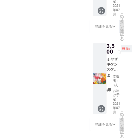
は送料
合でも
定：
込みで
2021
お釣り
年07
す) 佐賀
を出す
こ
月
市高木
事は出
の
リ
瀬町に
来ませ
タ
ー
ある、
んの
ン
詳細を見る
を
リユー
で、ご
選
択
ス
了承く
す
る
ショッ
ださ
3,5
プくら
い。 ※
残り2
し塾で
00
有効期
円
使用で
限：
ミヤザ
きる商
2021年
キケン
品券で
8月31日
スケ：
す。
まで
2021年
2,000円
支援
カレン
未満で
者：
ダー(金
のご使
3人
額は消
用の場
お届
費税・
合でも
け予
送料込
お釣り
定：
みです)
2021
を出す
年07
(定)3,30
事は出
こ
月
0円 ク
来ませ
の
リ
ラウド
んの
タ
ー
ファン
で、ご
ン
詳細を見る
を
ディン
了承く
選
択
グ限定
ださ
す
る
で、感