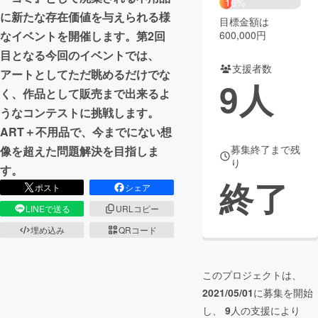
16%
に新たな存在価値を与えられる様
目標金額は
まちづくり・地域活性化
600,000円
なイベントを開催します。第2回
目となる今回のイベントでは、
支援者数
CAMPFIRE for Social Good
CAMPFIRE Creation
アートとしてただ眺めるだけでな
9
人
CAMPFIREふるさと納税
machi-ya
コミュニティ
く、作品として販売まで出来るよ
うなコンテストに挑戦します。
ART＋不用品で、今までにない想
募集終了まで残
像を超えた問題解決を目指しま
り
す。
終了
ポスト
シェア
LINEで送る
URLコピー
埋め込み
QRコード
このプロジェクトは、
2021/05/01
に募集を開始
し、
9
人の支援により