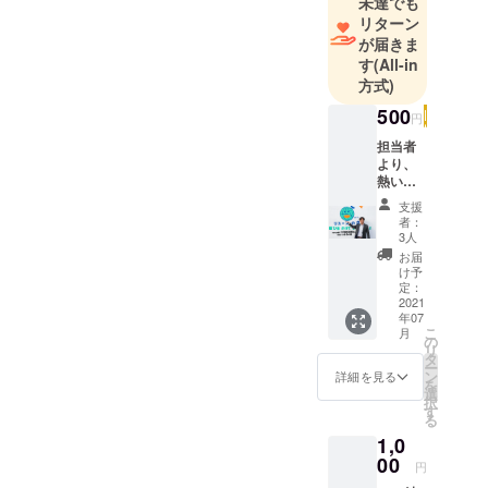
未達でも
リターン
が届きま
す
(All-in
方式)
500
円
担当者
より、
熱い思
いのこ
支援
もった
者：
メール
3人
返信 ご
お届
支援い
け予
ただい
定：
た方へ
2021
年07
担当者
こ
月
より厚
の
リ
い思い
タ
ー
のこ
ン
詳細を見る
を
もった
選
択
お礼の
す
る
メール
1,0
をお届
けしま
00
円
す