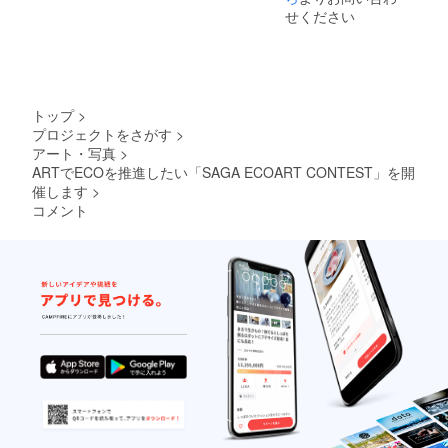
マーソ
都の旅
のコン
はとて
る）。
せください
ニック
館お宿
テスト
も大変
アー
04OSA
「吉
に応募
だと思
ト・医
KA」の
水」で
される
いま
療・地
イラス
グルー
方そし
す。し
域・世
トを手
プ展
てそれ
かし、
界をつ
がける
（京
を鑑賞
皆さん
なぐ作
トップ
>
NBCラ
都）
される
のart作
家活動
プロジェクトをさがす
>
ジオス
2002
方皆が
品がeco
を通し
アート・写真
>
キッ
年 京
ecoにつ
につい
て、画
ピーラ
都ホテ
いて考
て考
ARTでECOを推進したい「SAGA ECOART CONTEST」を開
を描く
ジオ
ルオー
える、
え、行
作業の
催します
>
カーデ
クラに
そんな
動する
大切さ
コメント
ザイン
て
催しに
きっか
をより
採用 佐
ファッ
なるこ
けにな
多くの
賀県武
ション
とを願
り、未
人へ伝
雄市内
ショー
いま
来に繋
えるこ
田天満
「京都
す。 プ
がるか
とが作
宮大絵
ボー
ロ
もしれ
家活動
馬3枚復
グ」の
フィー
ませ
の目
元 アー
空間演
ル 諸井
ん。こ
的。抽
トス
出。
謙司
のコン
象的な
ペース
2004
1988
テスト
画のモ
４１７
年 野
年、3月
に応募
チーフ
にてサ
外ライ
29日に
される
は全て
イケデ
ブ「サ
佐賀に
方そし
人間。
リック
マーソ
生まれ
てそれ
黒く輝
イラス
ニック
る2003
を鑑賞
く立体